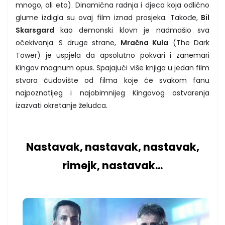
mnogo, ali eto). Dinamična radnja i djeca koja odlično
glume izdigla su ovaj film iznad prosjeka. Takođe,
Bil
Skarsgard
kao demonski klovn je nadmašio sva
očekivanja. S druge strane,
Mračna Kula
(The Dark
Tower) je uspjela da apsolutno pokvari i zanemari
Kingov magnum opus. Spajajući više knjiga u jedan film
stvara čudovište od filma koje će svakom fanu
najpoznatijeg i najobimnijeg Kingovog ostvarenja
izazvati okretanje želudca.
Nastavak, nastavak, nastavak,
rimejk, nastavak...