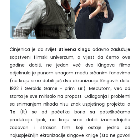
Činjenica je da svijet
Stivena Kinga
odavno zaslužuje
sopstveni filmski univerzum, a vijest da ćemo ove
godine dobiti, ne jedan već dva Kingova filma
odjeknula je punom snagom među srčanim fanovima
(na kraju smo dobili još dve ekranizacije Kingovih dela:
1922 i Geralds Game - prim. ur.). Međutom, već od
starta je sve mirisalo na propast. Odlaganja i problemi
sa snimanjem nikada nisu znak uspješnog projekta, a
To
(It) se od početka borio sa poteškoćama
produkcije. Ipak, na kraju smo dobili iznenađujuće
zabavan i strašan film koji ostaje jedna od
najuspješnijih ekranizacije Kingove knjige (što ne govori