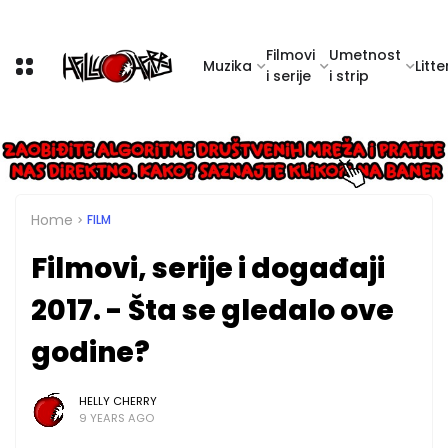
Filmovi
Umetnost
Muzika
Litte
i serije
i strip
Home
FILM
Filmovi, serije i događaji
2017. - Šta se gledalo ove
godine?
HELLY CHERRY
9 YEARS AGO