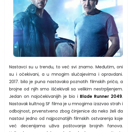
Nastavci su u trendu, to već svi znamo. Međutim, oni
su i očekivani, a u mnogim slučajevima i opravdani.
2017. bila je puna nastavaka poznatih filmskih priča, a
brojne od njih smo iščekivali sa velikim nestrpljenjem.
Jedan on najočekivanijih je bio i
Blade Runner 2049
.
Nastavak kultnog SF filma je u mnogima izazvao strah i
odbojnost, prvenstveno zbog činjenice da neko želi da
nastavi jedno od najpoznatijih filmskih ostvarenja koje
već decenijama uživa poštovanje brojnih fanova.