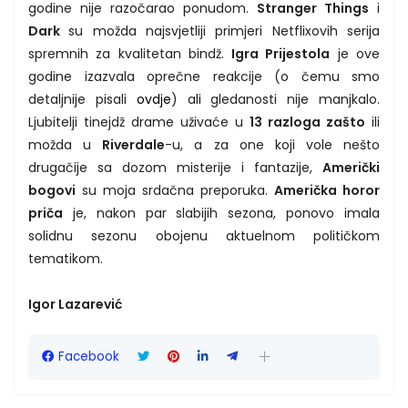
godine nije razočarao ponudom.
Stranger Things
i
Dark
su možda najsvjetliji primjeri Netflixovih serija
spremnih za kvalitetan bindž.
Igra Prijestola
je ove
godine izazvala oprečne reakcije (o čemu smo
detaljnije pisali
ovdje
) ali gledanosti nije manjkalo.
Ljubitelji tinejdž drame uživaće u
13 razloga zašto
ili
možda u
Riverdale
-u, a za one koji vole nešto
drugačije sa dozom misterije i fantazije,
Američki
bogovi
su moja srdačna preporuka.
Američka horor
priča
je, nakon par slabijih sezona, ponovo imala
solidnu sezonu obojenu aktuelnom političkom
tematikom.
Igor Lazarević
Facebook