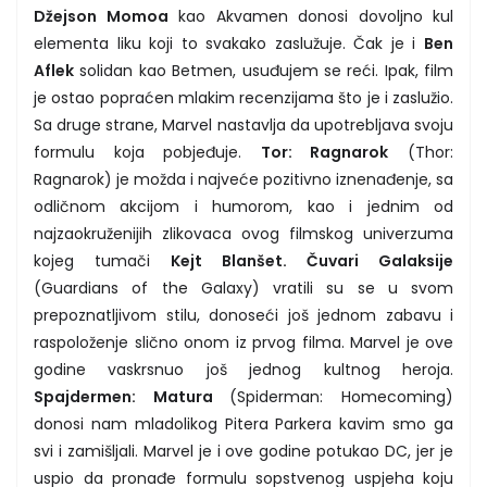
Džejson Momoa
kao Akvamen donosi dovoljno kul
elementa liku koji to svakako zaslužuje. Čak je i
Ben
Aflek
solidan kao Betmen, usuđujem se reći. Ipak, film
je ostao popraćen mlakim recenzijama što je i zaslužio.
Sa druge strane, Marvel nastavlja da upotrebljava svoju
formulu koja pobjeđuje.
Tor: Ragnarok
(Thor:
Ragnarok) je možda i najveće pozitivno iznenađenje, sa
odličnom akcijom i humorom, kao i jednim od
najzaokruženijih zlikovaca ovog filmskog univerzuma
kojeg tumači
Kejt Blanšet. Čuvari Galaksije
(Guardians of the Galaxy) vratili su se u svom
prepoznatljivom stilu, donoseći još jednom zabavu i
raspoloženje slično onom iz prvog filma. Marvel je ove
godine vaskrsnuo još jednog kultnog heroja.
Spajdermen: Matura
(Spiderman: Homecoming)
donosi nam mladolikog Pitera Parkera kavim smo ga
svi i zamišljali. Marvel je i ove godine potukao DC, jer je
uspio da pronađe formulu sopstvenog uspjeha koju