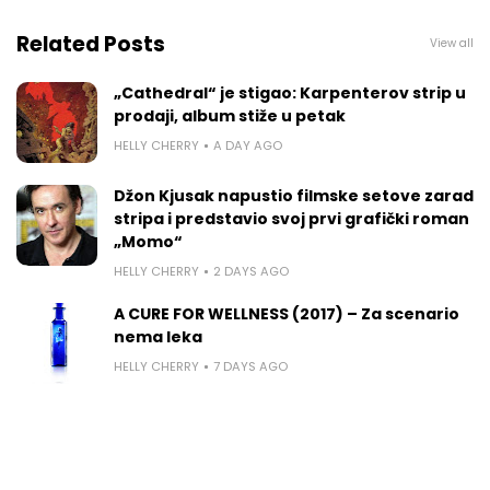
Related Posts
View all
„Cathedral“ je stigao: Karpenterov strip u
prodaji, album stiže u petak
HELLY CHERRY
A DAY AGO
Džon Kjusak napustio filmske setove zarad
stripa i predstavio svoj prvi grafički roman
„Momo“
HELLY CHERRY
2 DAYS AGO
A CURE FOR WELLNESS (2017) – Za scenario
nema leka
HELLY CHERRY
7 DAYS AGO