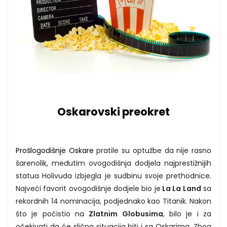
Oskarovski preokret
Prošlogodišnje Oskare
pratile su optužbe da nije rasno
šarenolik, međutim ovogodišnja dodjela najprestižnijih
statua Holivuda izbjegla je sudbinu svoje prethodnice.
Najveći favorit ovogodišnje dodjele bio je
La La Land
sa
rekordnih 14 nominacija, podjednako kao Titanik. Nakon
što je počistio na
Zlatnim Globusima
, bilo je i za
očekivati da će slična situacija biti i sa Oskarima. Zbog