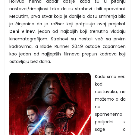
Holivud nema dobar dosije kada su u pitanju
nastavci/rimejkovi tako da su strahovi i bili opravdani.
Međutim, prva stvar koja je donijela dozu smirenja bila
je činjenica da je režiser koji potpisuje ovaj projekat
Deni Vilnev
, jedan od najboljih koji trenutno vladaju
kinematografijom. Strahovi su nestali već sa prvim
kadrovima, a Blade Runner 2049 ostaće zapamćen
kao jedan od najljepših filmova prepun kadrova koji
ostavljaju bez daha.
Kada smo već
kod
nastavaka, ne
možemo a da
ne
spomenemo
posljedni iz
sage o