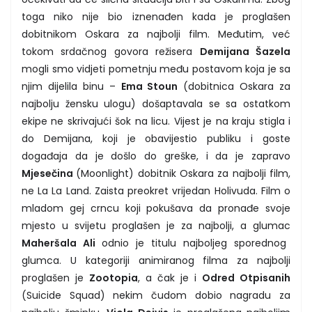
toga niko nije bio iznenađen kada je proglašen
dobitnikom Oskara za najbolji film. Međutim, već
tokom srdačnog govora režisera
Demijana Šazela
mogli smo vidjeti pometnju među postavom koja je sa
njim dijelila binu –
Ema Stoun
(dobitnica Oskara za
najbolju žensku ulogu) došaptavala se sa ostatkom
ekipe ne skrivajući šok na licu. Vijest je na kraju stigla i
do Demijana, koji je obavijestio publiku i goste
događaja da je došlo do greške, i da je zapravo
Mjesečina
(Moonlight) dobitnik Oskara za najbolji film,
ne La La Land. Zaista preokret vrijedan Holivuda. Film o
mladom gej crncu koji pokušava da pronađe svoje
mjesto u svijetu proglašen je za najbolji, a glumac
Maheršala Ali
odnio je titulu najboljeg sporednog
glumca. U kategoriji animiranog filma za najbolji
proglašen je
Zootopia
, a čak je i
Odred Otpisanih
(Suicide Squad) nekim čudom dobio nagradu za