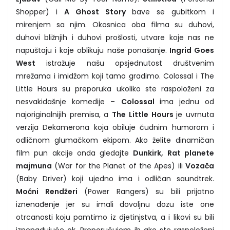
Shopper) i
A Ghost Story
bave se gubitkom i
mirenjem sa njim. Okosnica oba filma su duhovi,
duhovi bližnjih i duhovi prošlosti, utvare koje nas ne
napuštaju i koje oblikuju naše ponašanje.
Ingrid Goes
West
istražuje našu opsjednutost društvenim
mrežama i imidžom koji tamo gradimo. Colossal i The
Little Hours su preporuka ukoliko ste raspoloženi za
nesvakidašnje komedije –
Colossal
ima jednu od
najoriginalnijih premisa, a
The Little Hours
je uvrnuta
verzija Dekamerona koja obiluje čudnim humorom i
odličnom glumačkom ekipom. Ako želite dinamičan
film pun akcije onda gledajte
Dunkirk, Rat planete
majmuna
(War for the Planet of the Apes) ili
Vozača
(Baby Driver) koji ujedno ima i odličan saundtrek.
Moćni Rendžeri
(Power Rangers) su bili prijatno
iznenađenje jer su imali dovoljnu dozu iste one
otrcanosti koju pamtimo iz djetinjstva, a i likovi su bili