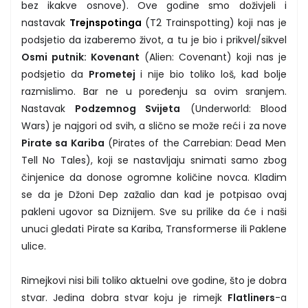
bez ikakve osnove). Ove godine smo doživjeli i
nastavak
Trejnspotinga
(T2 Trainspotting) koji nas je
podsjetio da izaberemo život, a tu je bio i prikvel/sikvel
Osmi putnik: Kovenant
(Alien: Covenant) koji nas je
podsjetio da
Prometej
i nije bio toliko loš, kad bolje
razmislimo. Bar ne u poređenju sa ovim sranjem.
Nastavak
Podzemnog Svijeta
(Underworld: Blood
Wars) je najgori od svih, a slično se može reći i za nove
Pirate sa Kariba
(Pirates of the Carrebian: Dead Men
Tell No Tales), koji se nastavljaju snimati samo zbog
činjenice da donose ogromne količine novca. Kladim
se da je Džoni Dep zažalio dan kad je potpisao ovaj
pakleni ugovor sa Diznijem. Sve su prilike da će i naši
unuci gledati Pirate sa Kariba, Transformerse ili Paklene
ulice.
Rimejkovi nisi bili toliko aktuelni ove godine, što je dobra
stvar. Jedina dobra stvar koju je rimejk
Flatliners
-a