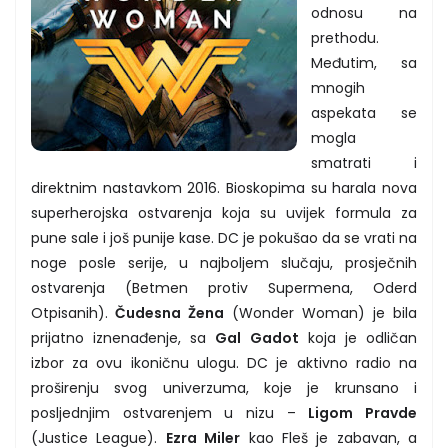
odnosu na
prethodu.
Međutim, sa
mnogih
aspekata se
mogla
smatrati i
direktnim nastavkom 2016. Bioskopima su harala nova
superherojska ostvarenja koja su uvijek formula za
pune sale i još punije kase. DC je pokušao da se vrati na
noge posle serije, u najboljem slučaju, prosječnih
ostvarenja (Betmen protiv Supermena, Oderd
Otpisanih).
Čudesna Žena
(Wonder Woman) je bila
prijatno iznenađenje, sa
Gal Gadot
koja je odličan
izbor za ovu ikoničnu ulogu. DC je aktivno radio na
proširenju svog univerzuma, koje je krunsano i
posljednjim ostvarenjem u nizu –
Ligom Pravde
(Justice League).
Ezra Miler
kao Fleš je zabavan, a