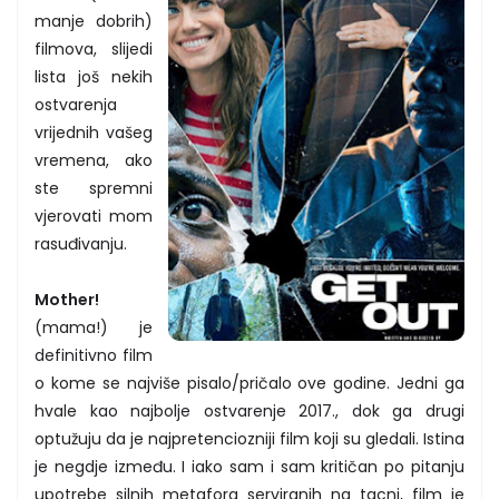
manje dobrih)
filmova, slijedi
lista još nekih
ostvarenja
vrijednih vašeg
vremena, ako
ste spremni
vjerovati mom
rasuđivanju.
Mother!
(mama!) je
definitivno film
o kome se najviše pisalo/pričalo ove godine. Jedni ga
hvale kao najbolje ostvarenje 2017., dok ga drugi
optužuju da je najpretenciozniji film koji su gledali. Istina
je negdje između. I iako sam i sam kritičan po pitanju
upotrebe silnih metafora serviranih na tacni, film je