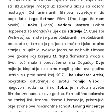
iznenađujuće ok. Preporučujem ih ako ste raspoloženi
za isključivanje mozga uz zabavnu akciju sa dozom
nostalgije. Od animiranih filmova svajetujem da
pogledate
Lego Betmen Film
(The Lego Batman
Movie) i
Koko
(Coco).
Sedam Sestara
(What
Happened To Monday) i
Lijek za zdravlje
(A Cure For
Wellness) su misterije pune očekivanih i neočekivanih
preokreta (s tim da je posljednja trećina Lijeka totalno
sranje), a
Split
je svakako jedan od najboljih filmova
ove godine koji karijeru M. Najta Šamalana vraća u
život. Još malo i oprostićemo mu Događaj. Dvije
najbolje biografije koje smo mogli gledati ove godine
uzašle su pred sami kraj 2017.
The Disaster Artist
,
biografsko ostvarenje o životu
Tomija Visoa
i
njegovom radu na filmu
Soba
, je možda najveće
filmsko iznenađenje ove godine. Film odlično balansira
na tankoj liniji između drame i komedije, prikazujući
obje strane ove fascinantne ličnosti.
Loving Vincent
je