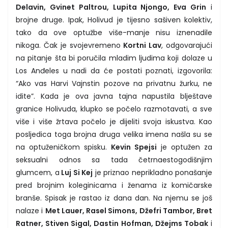
Delavin, Gvinet Paltrou, Lupita Njongo, Eva Grin
i
brojne druge. Ipak, Holivud je tijesno sašiven kolektiv,
tako da ove optužbe više-manje nisu iznenadile
nikoga. Čak je svojevremeno
Kortni Lav
, odgovarajući
na pitanje šta bi poručila mladim ljudima koji dolaze u
Los Anđeles u nadi da će postati poznati, izgovorila:
“Ako vas Harvi Vajnstin pozove na privatnu žurku, ne
idite”. Kada je ova javna tajna napustila blještave
granice Holivuda, klupko se počelo razmotavati, a sve
više i više žrtava počelo je dijeliti svoja iskustva. Kao
posljedica toga brojna druga velika imena našla su se
na optuženičkom spisku.
Kevin Spejsi
je optužen za
seksualni odnos sa tada četrnaestogodišnjim
glumcem, a
Luj Si Kej
je priznao neprikladno ponašanje
pred brojnim koleginicama i ženama iz komičarske
branše. Spisak je rastao iz dana dan. Na njemu se još
nalaze i
Met Lauer, Rasel Simons, Džefri Tambor, Bret
Ratner, Stiven Sigal, Dastin Hofman, Džejms Tobak
i