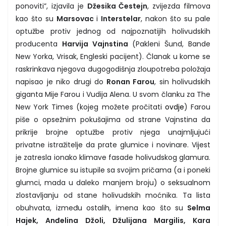
ponoviti”, izjavila je
Džesika Čestejn
, zvijezda filmova
kao što su
Marsovac
i
Interstelar
, nakon što su pale
optužbe protiv jednog od najpoznatijih holivudskih
producenta
Harvija Vajnstina
(Pakleni Šund, Bande
New Yorka, Vrisak, Engleski pacijent). Članak u kome se
raskrinkava njegova dugogodišnja zloupotreba položaja
napisao je niko drugi do
Ronan Farou
, sin holivudskih
giganta Mije Farou i Vudija Alena. U svom članku za The
New York Times (kojeg možete pročitati
ovdje
) Farou
piše o opsežnim pokušajima od strane Vajnstina da
prikrije brojne optužbe protiv njega unajmljujući
privatne istražitelje da prate glumice i novinare. Vijest
je zatresla ionako klimave fasade holivudskog glamura.
Brojne glumice su istupile sa svojim pričama (a i poneki
glumci, mada u daleko manjem broju) o seksualnom
zlostavljanju od stane holivudskih moćnika. Ta lista
obuhvata, između ostalih, imena kao što su
Selma
Hajek, Anđelina Džoli, Džulijana Margilis, Kara