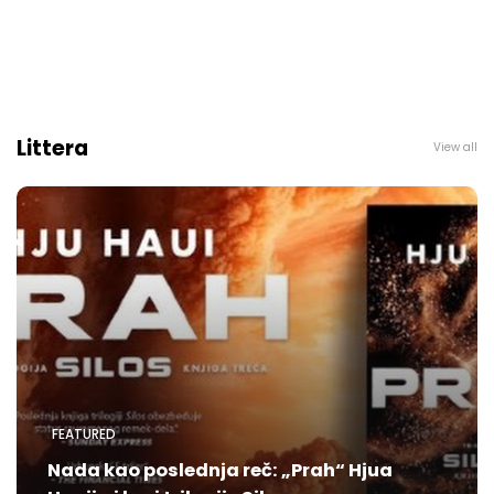
Littera
View all
FEATURED
Nada kao poslednja reč: „Prah“ Hjua