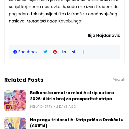
serijal koji nema nastavke. A, sada me izvinite, idem da
pogledam
tek objavljeni film iz franšize obećavajućeg
naslova:
Mutantski haos
. Kavabunga!
Ilija Najdanović
Facebook
Related Posts
View all
Balkanska smotra mladih strip autora
2026: Akirin broj za prosperitet stripa
HELLY CHERRY
2 DAYS AGO
Na pragu tridesetih: Strip priča o Drakčetu
(S01E14)