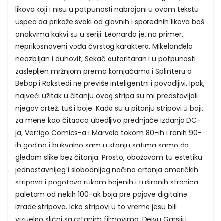
likova koji i nisu u potpunosti nabrojani u ovom tekstu
uspeo da prikaže svaki od glavnih i sporednih likova baš
onakvima kakvi su u seriji: Leonardo je, na primer,
neprikosnoveni vođa čvrstog karaktera, Mikelanđelo
neozbiljan i duhovit, Sekač autoritaran i u potpunosti
zaslepljen mržnjom prema kornjačama i Splinteru a
Bebop i Rokstedi ne previše inteligentni i povodljivi. Ipak,
najveći užitak u čitanju ovog stripa su mi predstavljali
njegov crtež, tuš i boje. Kada su u pitanju stripovi u boji,
za mene kao čitaoca ubedljivo prednjače izdanja DC-
ja, Vertigo Comics-a i Marvela tokom 80-ih i ranih 90-
ih godina i bukvalno sam u stanju satima samo da
gledam slike bez čitanja. Prosto, obožavam tu estetiku
jednostavnijeg i slobodnijeg načina crtanja američkih
stripova i pogotovo rukom bojenih i tuširanih stranica
paletom od nekih 100-ak boja pre pojave digitalne
izrade stripova. Iako stripovi u to vreme jesu bili
vizuelno slični sa crtanim filmovima, Dejvu Garsiji i