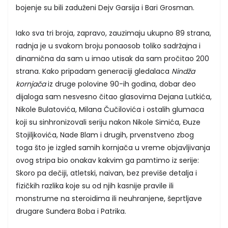
bojenje su bili zaduženi Dejv Garsija i Bari Grosman.
Iako sva tri broja, zapravo, zauzimaju ukupno 89 strana,
radnja je u svakom broju ponaosob toliko sadržajna i
dinamična da sam u imao utisak da sam pročitao 200
strana. Kako pripadam generaciji gledalaca
Nindža
kornjača
iz druge polovine 90-ih godina, dobar deo
dijaloga sam nesvesno čitao glasovima Dejana Lutkića,
Nikole Bulatovića, Milana Čučilovića i ostalih glumaca
koji su sinhronizovali seriju nakon Nikole Simića, Đuze
Stojiljkovića, Nade Blam i drugih, prvenstveno zbog
toga što je izgled samih kornjača u vreme objavljivanja
ovog stripa bio onakav kakvim ga pamtimo iz serije:
Skoro pa dečiji, atletski, naivan, bez previše detalja i
fizičkih razlika koje su od njih kasnije pravile ili
monstrume na steroidima ili neuhranjene, šeprtljave
drugare Sunđera Boba i Patrika.