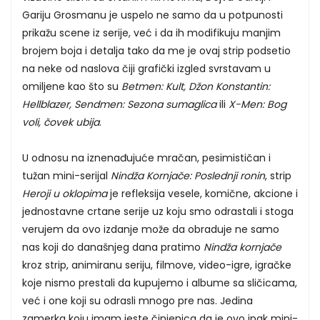
Gariju Grosmanu je uspelo ne samo da u potpunosti
prikažu scene iz serije, već i da ih modifikuju manjim
brojem boja i detalja tako da me je ovaj strip podsetio
na neke od naslova čiji grafički izgled svrstavam u
omiljene kao što su
Betmen: Kult, Džon Konstantin:
Hellblazer, Sendmen: Sezona sumaglica
ili
X-Men: Bog
voli, čovek ubija
.
U odnosu na iznenađujuće mračan, pesimističan i
tužan mini-serijal
Nindža Kornjače: Poslednji ronin
, strip
Heroji u oklopima
je refleksija vesele, komične, akcione i
jednostavne crtane serije uz koju smo odrastali i stoga
verujem da ovo izdanje može da obraduje ne samo
nas koji do današnjeg dana pratimo
Nindža kornjače
kroz strip, animiranu seriju, filmove, video-igre, igračke
koje nismo prestali da kupujemo i albume sa sličicama,
već i one koji su odrasli mnogo pre nas. Jedina
zamerka koju imam jeste činjenica da je ovo ipak mini-