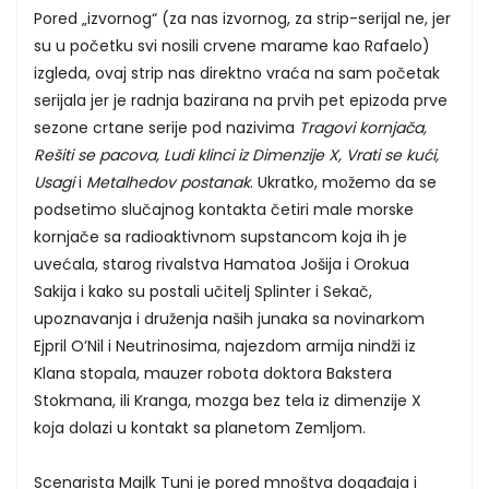
Pored „izvornog“ (za nas izvornog, za strip-serijal ne, jer
su u početku svi nosili crvene marame kao Rafaelo)
izgleda, ovaj strip nas direktno vraća na sam početak
serijala jer je radnja bazirana na prvih pet epizoda prve
sezone crtane serije pod nazivima
Tragovi kornjača,
Rešiti se pacova, Ludi klinci iz Dimenzije X, Vrati se kući,
Usagi
i
Metalhedov postanak
. Ukratko, možemo da se
podsetimo slučajnog kontakta četiri male morske
kornjače sa radioaktivnom supstancom koja ih je
uvećala, starog rivalstva Hamatoa Jošija i Orokua
Sakija i kako su postali učitelj Splinter i Sekač,
upoznavanja i druženja naših junaka sa novinarkom
Ejpril O’Nil i Neutrinosima, najezdom armija nindži iz
Klana stopala, mauzer robota doktora Bakstera
Stokmana, ili Kranga, mozga bez tela iz dimenzije X
koja dolazi u kontakt sa planetom Zemljom.
Scenarista Majlk Tuni je pored mnoštva događaja i