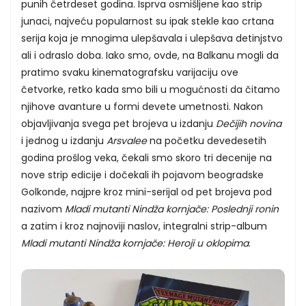
punih četrdeset godina. Isprva osmišljene kao strip
junaci, najveću popularnost su ipak stekle kao crtana
serija koja je mnogima ulepšavala i ulepšava detinjstvo
ali i odraslo doba. Iako smo, ovde, na Balkanu mogli da
pratimo svaku kinematografsku varijaciju ove
četvorke, retko kada smo bili u mogućnosti da čitamo
njihove avanture u formi devete umetnosti. Nakon
objavljivanja svega pet brojeva u izdanju
Dečijih novina
i jednog u izdanju
Arsvalee
na početku devedesetih
godina prošlog veka, čekali smo skoro tri decenije na
nove strip edicije i dočekali ih pojavom beogradske
Golkonde, najpre kroz mini-serijal od pet brojeva pod
nazivom
Mladi mutanti Nindža kornjače: Poslednji ronin
a zatim i kroz najnoviji naslov, integralni strip-album
Mladi mutanti Nindža kornjače: Heroji u oklopima
.