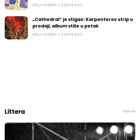
HELLY CHERRY
2 DAYS AGO
„Cathedral“ je stigao: Karpenterov strip u
prodaji, album stiže u petak
HELLY CHERRY
4 DAYS AGO
Littera
View all