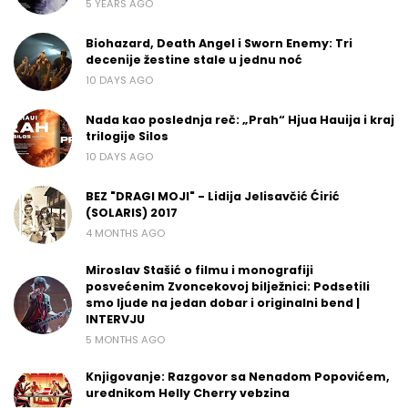
5 YEARS AGO
Biohazard, Death Angel i Sworn Enemy: Tri
decenije žestine stale u jednu noć
10 DAYS AGO
Nada kao poslednja reč: „Prah“ Hjua Hauija i kraj
trilogije Silos
10 DAYS AGO
BEZ "DRAGI MOJI" - Lidija Jelisavčić Ćirić
(SOLARIS) 2017
4 MONTHS AGO
Miroslav Stašić o filmu i monografiji
posvećenim Zvoncekovoj bilježnici: Podsetili
smo ljude na jedan dobar i originalni bend |
INTERVJU
5 MONTHS AGO
Knjigovanje: Razgovor sa Nenadom Popovićem,
urednikom Helly Cherry vebzina