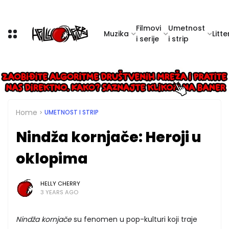
Filmovi
Umetnost
Muzika
Litte
i serije
i strip
Home
UMETNOST I STRIP
Nindža kornjače: Heroji u
oklopima
HELLY CHERRY
3 YEARS AGO
Nindža kornjače
su fenomen u pop-kulturi koji traje