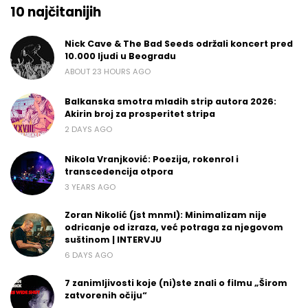
10 najčitanijih
Nick Cave & The Bad Seeds održali koncert pred
10.000 ljudi u Beogradu
ABOUT 23 HOURS AGO
Balkanska smotra mladih strip autora 2026:
Akirin broj za prosperitet stripa
2 DAYS AGO
Nikola Vranjković: Poezija, rokenrol i
transcedencija otpora
3 YEARS AGO
Zoran Nikolić (jst mnml): Minimalizam nije
odricanje od izraza, već potraga za njegovom
suštinom | INTERVJU
6 DAYS AGO
7 zanimljivosti koje (ni)ste znali o filmu „Širom
zatvorenih očiju“