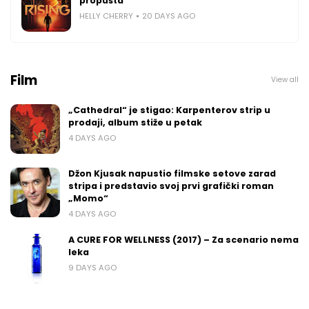
propušta
HELLY CHERRY
20 DAYS AGO
Film
View all
„Cathedral“ je stigao: Karpenterov strip u
prodaji, album stiže u petak
4 DAYS AGO
Džon Kjusak napustio filmske setove zarad
stripa i predstavio svoj prvi grafički roman
„Momo“
4 DAYS AGO
A CURE FOR WELLNESS (2017) – Za scenario nema
leka
9 DAYS AGO