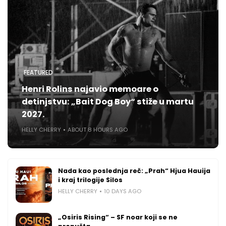
FEATURED
Henri Rolins najavio memoare o
detinjstvu: „Bait Dog Boy“ stiže u martu
2027.
HELLY CHERRY
ABOUT 8 HOURS AGO
Nada kao poslednja reč: „Prah“ Hjua Hauija
i kraj trilogije Silos
HELLY CHERRY
10 DAYS AGO
„Osiris Rising“ – SF noar koji se ne