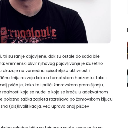
 tri su ranije objavljene, dok su ostale do sada bile
; vremenski okvir njihovog pojavljivanje je izuzetno
to ukazuje na vanrednu spisateljsku aktivnost i
čnu liniju razvoja kako u tematskom horizontu, tako i
elj priča je, kako to i priliči žanrovskom promišljanju,
realnosti koje se nude, a koje se kreću u adekvatnom
e polazna tačka zapleta razrešava po žanrovskom ključu
sna (dis)kvalifikacija, već upravo onaj piščev
 sukoba mladog bića sa tajnama sveta, ovog puta sa