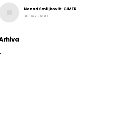
Nenad Smiljković: CIMER
30 DAYS AGO
Arhiva