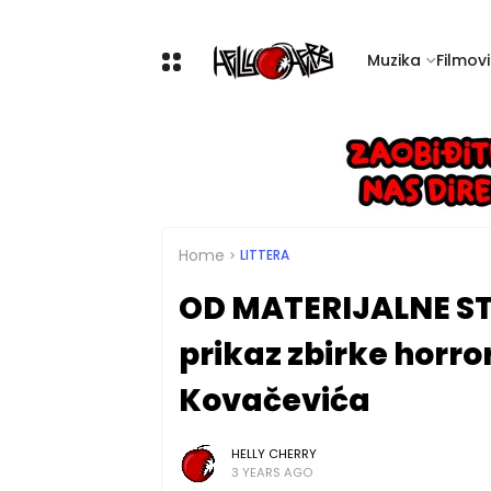
Muzika
Filmovi 
Home
LITTERA
OD MATERIJALNE ST
prikaz zbirke horro
Kovačevića
HELLY CHERRY
3 YEARS AGO