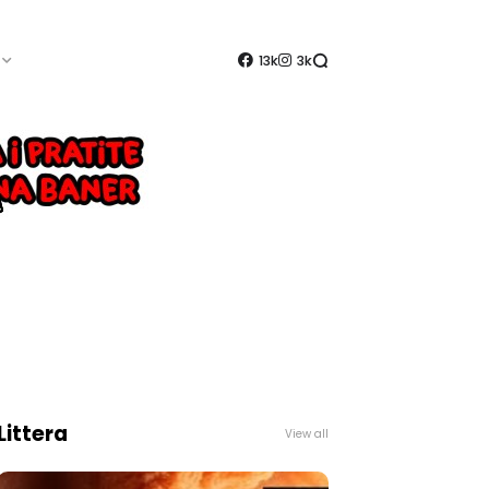
13k
3k
Littera
View all