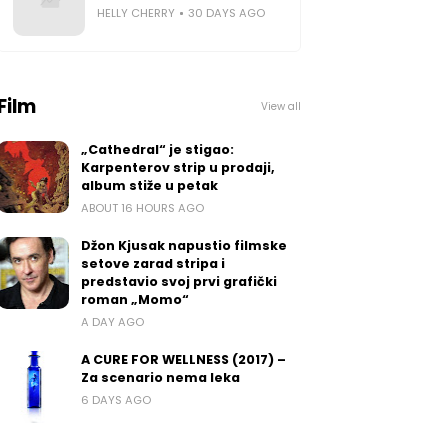
HELLY CHERRY
30 DAYS AGO
Film
View all
„Cathedral“ je stigao:
Karpenterov strip u prodaji,
album stiže u petak
ABOUT 16 HOURS AGO
Džon Kjusak napustio filmske
setove zarad stripa i
predstavio svoj prvi grafički
roman „Momo“
A DAY AGO
A CURE FOR WELLNESS (2017) –
Za scenario nema leka
6 DAYS AGO