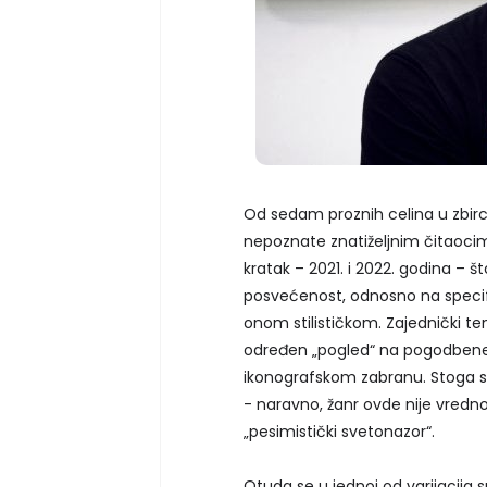
Od sedam proznih celina u zbirci,
nepoznate znatiželjnim čitaocima
kratak – 2021. i 2022. godina – š
posvećenost, odnosno na specifi
onom stilističkom. Zajednički tem
određen „pogled“ na pogodbene 
ikonografskom zabranu. Stoga s
- naravno, žanr ovde nije vredno
„pesimistički svetonazor“.
Otuda se u jednoj od varijacija