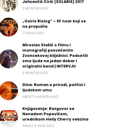
Jelisavčić Ćirić (SOLARIS) 2017
3 MONTHS AGO
„Osiris Rising“ – SF noar koji se
ne propušta
17 DAYS AGO
Miroslav Stašić o filmu i
monografiji posvećenim
Zvoncekovoj bilježnici: Podsetili
smo ljude na jedan dobar i
originalni bend | INTERVJU
5 MONTHS AGO
Dina: Roman o prirodi, politici i
ljudskom umu
ABOUT A MONTH AGO
Knjigovanje: Razgovor sa
Nenadom Popovićem,
urednikom Helly Cherry vebzina
ABOUT A YEAR AGO