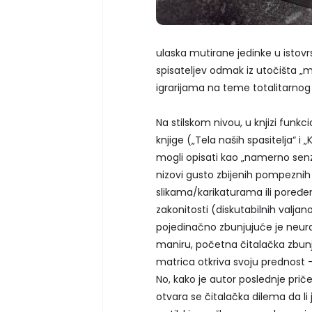
ulaska mutirane jedinke u istovr
spisateljev odmak iz utočišta „ma
igrarijama na teme totalitarnog
Na stilskom nivou, u knjizi funk
knjige („Tela naših spasitelja“ i 
mogli opisati kao „namerno senza
nizovi gusto zbijenih pompezni
slikama/karikaturama ili poređe
zakonitosti (diskutabilnih valjano
pojedinačno zbunjujuće je neur
maniru, početna čitalačka zbunje
matrica otkriva svoju prednost
No, kako je autor poslednje pri
otvara se čitalačka dilema da li 