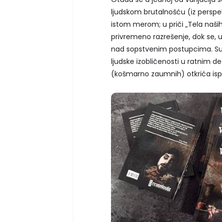
ljudskom brutalnošću (iz perspek
istom merom; u priči „Tela naših
privremeno razrešenje, dok se, 
nad sopstvenim postupcima. Sudar
ljudske izobličenosti u ratnim d
(košmarno zaumnih) otkrića isp