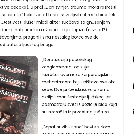
tive dečaka), u priči „Dan svinje“, trauma mora razrešiti
 spasitelja“ bekstvo od teško shvatljivih obreda biće tek
u „Jestivosti duše“ mladi akter suočava sa gnušanjem
 sa natprirodnim užasom, koji stoji iza (ili iznad?)
ešavanjima, progoni i sina nestalog borca sve do
od patosa ljudskog brloga.
„Deratizacija pacovskog
konglomerata“ opisuje
razračunavanje sa korporacijskim
mehanizmom koji uništava sve oko
sebe. Dve priče iskušavaju sama
okrilja i manifestacije ljudskog, jer
posmatraju svet iz pozicije bića koja
su iskoračila iz prvobitne ljušture;
„Šapat suvih usana“ bavi se zlom