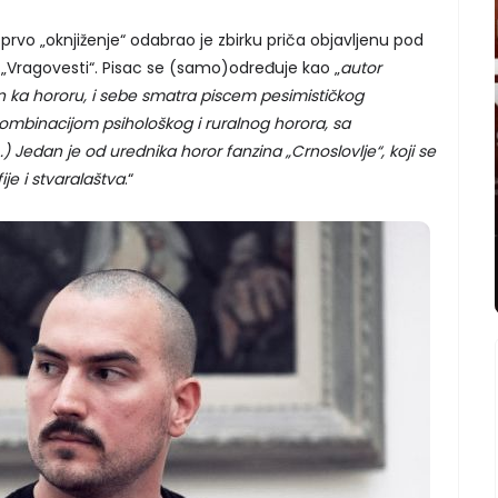
prvo „oknjiženje“ odabrao je zbirku priča objavljenu pod
ragovesti“. Pisac se (samo)određuje kao „
autor
san ka hororu, i sebe smatra piscem pesimističkog
ombinacijom psihološkog i ruralnog horora, sa
) Jedan je od urednika horor fanzina „Crnoslovlje“, koji se
je i stvaralaštva
.“