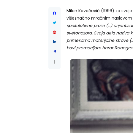
Milan Kovačević
(1996) za svoje 
višeznačno mračnim naslovom „V
spekulativne proze (...) orijenti
svetonazora. Svoja dela naziva k
primesama materijalne strave (...
bavi promocijom horor ikonografi