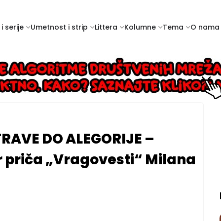
i serije
Umetnost i strip
Littera
Kolumne
Tema
O nama
RAVE DO ALEGORIJE –
r priča „Vragovesti“ Milana