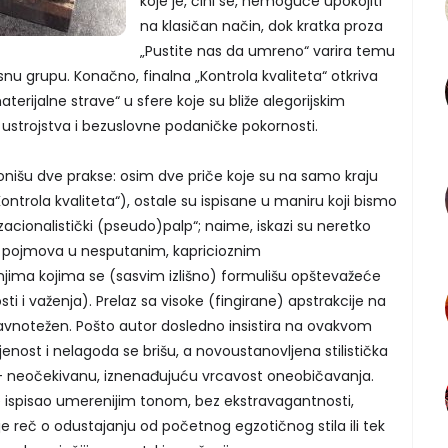
koje je, čini se, nemoguće upokojiti
na klasičan način, dok kratka proza
„Pustite nas da umreno“ varira temu
snu grupu. Konačno, finalna „Kontrola kvaliteta“ otkriva
terijalne strave“ u sfere koje su bliže alegorijskim
 ustrojstva i bezuslovne podaničke pokornosti.
cionišu dve prakse: osim dve priče koje su na samo kraju
„Kontrola kvaliteta“), ostale su ispisane u maniru koji bismo
cionalistički (pseudo)palp“; naime, iskazi su neretko
h pojmova u nesputanim, kapricioznim
njima kojima se (sasvim izlišno) formulišu opštevažeće
sti i važenja). Prelaz sa visoke (fingirane) apstrakcije na
avnotežen. Pošto autor dosledno insistira na ovakvom
nost i nelagoda se brišu, a novoustanovljena stilistička
 – neočekivanu, iznenađujuću vrcavost oneobičavanja.
če ispisao umerenijim tonom, bez ekstravagantnosti,
je reč o odustajanju od početnog egzotičnog stila ili tek