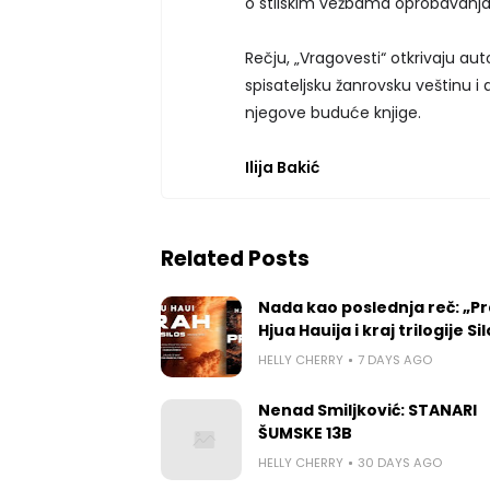
o stilskim vežbama oprobavanja
Rečju, „Vragovesti“ otkrivaju aut
spisateljsku žanrovsku veštinu i 
njegove buduće knjige.
Ilija Bakić
Related Posts
Nada kao poslednja reč: „P
Hjua Hauija i kraj trilogije Si
HELLY CHERRY
7 DAYS AGO
Nenad Smiljković: STANARI
ŠUMSKE 13B
HELLY CHERRY
30 DAYS AGO