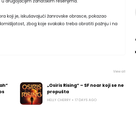
 u drugojačijim zanatskim rešenjima.
ora koji je, iskušavajući žanrovske obrasce, pokazao
domišljatost, zbog koje svakako treba obratiti pažnju i na
View all
rah“
„Osiris Rising“ – SF noar koji se ne
los
propušta
HELLY CHERRY
17 DAYS AGO