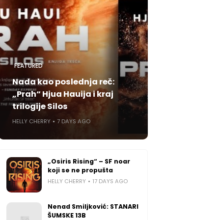
FEATURED
Nada kao poslednja reč:
„Prah“ Hjua Hauija i kraj
trilogije Silos
HELLY CHERRY
7 DAYS AGO
„Osiris Rising“ – SF noar
koji se ne propušta
HELLY CHERRY
17 DAYS AGO
Nenad Smiljković: STANARI
ŠUMSKE 13B