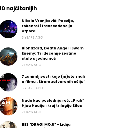
10 najčitanijih
Nikola Vranjković: Poezija,
rokenrol i transcedencija
otpora
3 YEARS AGO
Biohazard, Death Angel i Sworn
Enemy: Tri decenije žestine
stale u jednu noć
7 DAYS AGO
7 zanimljivosti koje (ni)ste znali
o filmu „Širom zatvorenih očiju“
5 YEARS AGO
Nada kao poslednja reč: „Prah“
Hjua Hauija i kraj trilogije Silos
7 DAYS AGO
BEZ "DRAGI MOJI" - Lidija