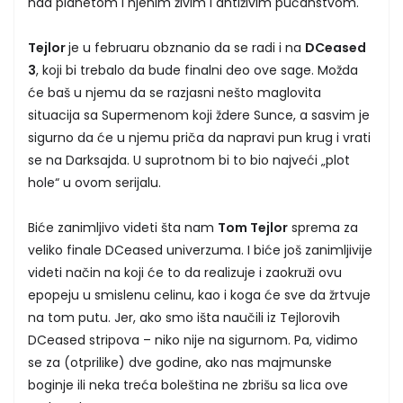
nad planetom i njenim živim i antiživim pučanstvom.
Tejlor
je u februaru obznanio da se radi i na
DCeased
3
, koji bi trebalo da bude finalni deo ove sage. Možda
će baš u njemu da se razjasni nešto maglovita
situacija sa Supermenom koji ždere Sunce, a sasvim je
sigurno da će u njemu priča da napravi pun krug i vrati
se na Darksajda. U suprotnom bi to bio najveći „plot
hole“ u ovom serijalu.
Biće zanimljivo videti šta nam
Tom Tejlor
sprema za
veliko finale DCeased univerzuma. I biće još zanimljivije
videti način na koji će to da realizuje i zaokruži ovu
epopeju u smislenu celinu, kao i koga će sve da žrtvuje
na tom putu. Jer, ako smo išta naučili iz Tejlorovih
DCeased stripova – niko nije na sigurnom. Pa, vidimo
se za (otprilike) dve godine, ako nas majmunske
boginje ili neka treća boleština ne zbrišu sa lica ove