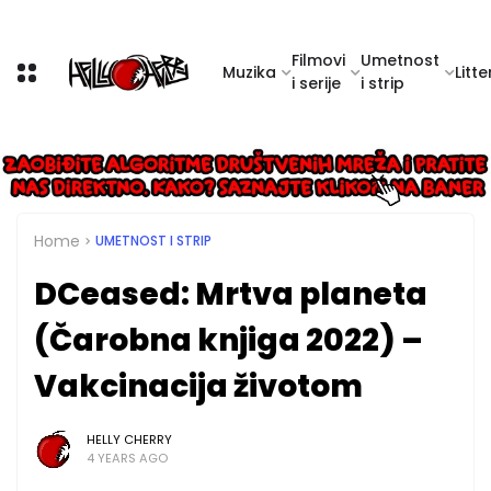
Filmovi
Umetnost
Muzika
Litte
i serije
i strip
Home
UMETNOST I STRIP
DCeased: Mrtva planeta
(Čarobna knjiga 2022) –
Vakcinacija životom
HELLY CHERRY
4 YEARS AGO