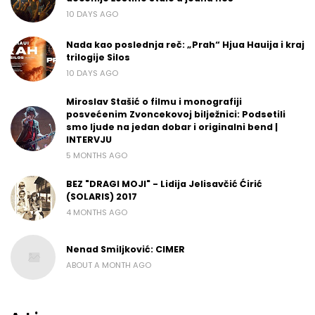
10 DAYS AGO
Nada kao poslednja reč: „Prah“ Hjua Hauija i kraj
trilogije Silos
10 DAYS AGO
Miroslav Stašić o filmu i monografiji
posvećenim Zvoncekovoj bilježnici: Podsetili
smo ljude na jedan dobar i originalni bend |
INTERVJU
5 MONTHS AGO
BEZ "DRAGI MOJI" - Lidija Jelisavčić Ćirić
(SOLARIS) 2017
4 MONTHS AGO
Nenad Smiljković: CIMER
ABOUT A MONTH AGO