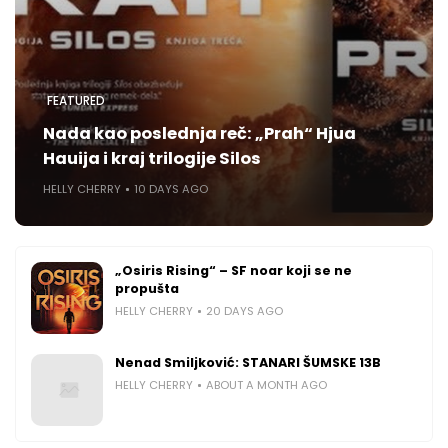
FEATURED
Nada kao poslednja reč: „Prah“ Hjua
Hauija i kraj trilogije Silos
HELLY CHERRY
10 DAYS AGO
„Osiris Rising“ – SF noar koji se ne
propušta
HELLY CHERRY
20 DAYS AGO
Nenad Smiljković: STANARI ŠUMSKE 13B
HELLY CHERRY
ABOUT A MONTH AGO