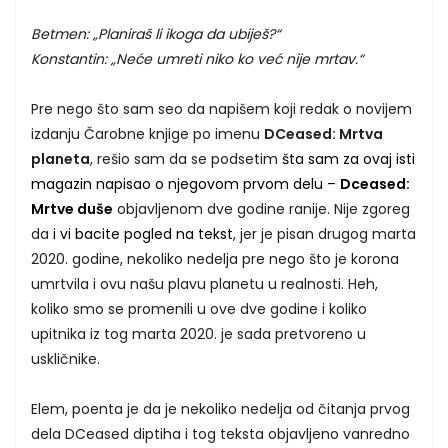
Betmen: „Planiraš li ikoga da ubiješ?“
Konstantin: „Neće umreti niko ko već nije mrtav.“
Pre nego što sam seo da napišem koji redak o novijem
izdanju Čarobne knjige po imenu
DCeased: Mrtva
planeta
, rešio sam da se podsetim
šta sam za ovaj isti
magazin napisao o njegovom prvom delu –
Dceased:
Mrtve duše
objavljenom dve godine ranije. Nije zgoreg
da
i vi bacite pogled na tekst
, jer je pisan drugog marta
2020. godine, nekoliko nedelja pre nego što je korona
umrtvila i ovu našu plavu planetu u realnosti. Heh,
koliko smo se promenili u ove dve godine i koliko
upitnika iz tog marta 2020. je sada pretvoreno u
uskličnike.
Elem, poenta je da je nekoliko nedelja od čitanja prvog
dela DCeased diptiha i tog teksta objavljeno vanredno