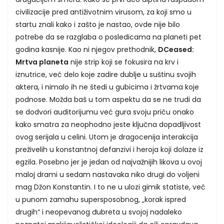
civilizacije pred antiživotnim virusom, za koji smo u
startu znali kako i zašto je nastao, ovde nije bilo
potrebe da se razglaba o posledicama na planeti pet
godina kasnije. Kao ni njegov prethodnik,
DCeased:
Mrtva planeta
nije strip koji se fokusira na krv i
iznutrice, već delo koje zadire dublje u suštinu svojih
aktera, i nimalo ih ne štedi u gubicima i žrtvama koje
podnose. Možda baš u tom aspektu da se ne trudi da
se dodvori auditorijumu već gura svoju priču onako
kako smatra za neophodno jeste ključna dopadljivost
ovog serijala u celini. Utom je dragocenija interakcija
preživelih u konstantnoj defanzivi i heroja koji dolaze iz
egzila. Posebno jer je jedan od najvažnijih likova u ovoj
maloj drami u sedam nastavaka niko drugi do voljeni
mag Džon Konstantin. I to ne u ulozi gimik statiste, već
u punom zamahu supersposobnog, „korak ispred
drugih“ i neopevanog đubreta u svojoj nadaleko