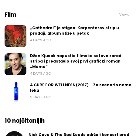
Film
View all
„Cathedral“ je stigao: Karpenterov strip u
prodaji, album stiže u petak
4 DAYS AGO
Džon Kjusak napustio filmske setove zarad
stripa i predstavio svoj prvi grafički roman
„Momo“
4 DAYS AGO
A CURE FOR WELLNESS (2017) – Za scenario nema
leka
9 DAYS AGO
10 najčitanijih
Nick Cave & The Bad Seeds održali koncert pred