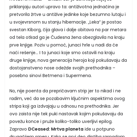
priklanjaju autori upravo ta: antiživotna jednačina je
pretvorila žrtve u antižive jedinke koje bezumno lutaju i
u svojevrsnom su stanju hibernacije. „Leka“ je postao
svestan Kiborg, čija glava i dalje obitava na par metara
od tela otkad ga je Čudesna žena obezglavila na kraju
prve knjige. Poziv u pomoć, junaci hrle u nadi da će
naći rešenje… I to junaci koje smo ostavili na kraju
druge knjige, nova generacija heroja koji pokušavaju da
dostojanstveno nose odežde svojih prethodnika –
posebno sinovi Betmena i Supermena.
No, nije poenta da prepričavam strip jer to nikad i ne
radim, već da se pozabavim ključnim aspektima ovog
stripa koji ga izdvajaju u odnosu na prethodnika. Jer
ovo zaista nije tek puki nastavak kojim pokušavaju da
povežu konce i pruže koliko-toliko uverljivi epilog.
Zapravo
DCeased: Mrtva planeta
ide u potpuno
drugačijem smeru. Kako se prvi deo diptiha raspadom