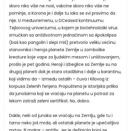
skoro niko više ne nosi, vakcine skoro niko više ne
pominje, a Korona je i dalje tu iako se svi pravimo da
nije. U međuvremenu, u DCeased kontinuumu
Tejlorovog univerzuma, u kojem je biotehnološki virus
smućkan sa antiživotnom jednačinom sa Apokolipsa
(baš kao pangolin i slepi miš) pretvorio veliku većinu
stanovnika i heroja planete Zemlje u zombolike
kreature koje vape za ljudskim mesom i uništavanjem,
prošlo je pet godina. Heroji i izbeglice sa Zemlje su na
drugoj planeti dok je stara otadžbina i dalje u karantinu,
koji vidimo da – između ostalih – čuva i Kilovog iz
korpusa Zelenih fenjera. Propuštena je istorijska prilika
da junošama koji se vraćaju na planetu u potrazi za
lekom zatraži zeleni sertifikat. No, dobro.
Dakle, neki od junaka se vraćaju na Zemlju, gde tu i
tamo neko još mrda, ali ostatak planete je upečatljivo
mrtav. Ili makar – antiživ. Jer je definicija kojoj se