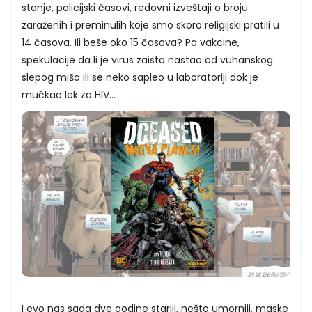
stanje, policijski časovi, redovni izveštaji o broju
zaraženih i preminulih koje smo skoro religijski pratili u
14 časova. Ili beše oko 15 časova? Pa vakcine,
spekulacije da li je virus zaista nastao od vuhanskog
slepog miša ili se neko sapleo u laboratoriji dok je
mućkao lek za HIV…
I evo nas sada dve godine stariji, nešto umorniji, maske