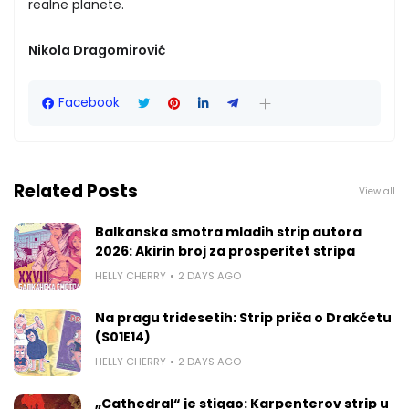
realne planete.
Nikola Dragomirović
Facebook
Related Posts
View all
Balkanska smotra mladih strip autora
2026: Akirin broj za prosperitet stripa
HELLY CHERRY
2 DAYS AGO
Na pragu tridesetih: Strip priča o Drakčetu
(S01E14)
HELLY CHERRY
2 DAYS AGO
„Cathedral“ je stigao: Karpenterov strip u