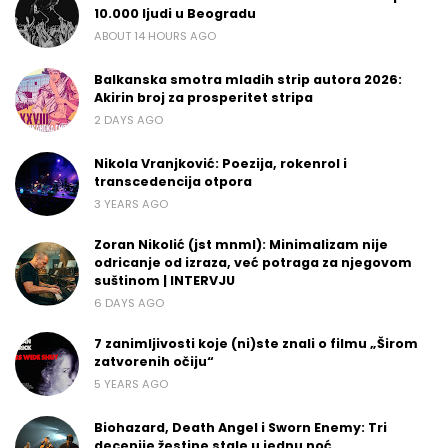
10.000 ljudi u Beogradu
ABOUT 14 HOURS AGO
Balkanska smotra mladih strip autora 2026:
Akirin broj za prosperitet stripa
2 DAYS AGO
Nikola Vranjković: Poezija, rokenrol i
transcedencija otpora
3 YEARS AGO
Zoran Nikolić (jst mnml): Minimalizam nije
odricanje od izraza, već potraga za njegovom
suštinom | INTERVJU
6 DAYS AGO
7 zanimljivosti koje (ni)ste znali o filmu „Širom
zatvorenih očiju“
5 YEARS AGO
Biohazard, Death Angel i Sworn Enemy: Tri
decenije žestine stale u jednu noć