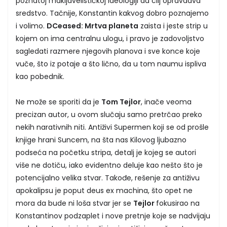
poznatoj makijavelističkoj ideologiji da cilj opravdava
sredstvo. Tačnije, Konstantin kakvog dobro poznajemo
i volimo.
DCeased: Mrtva planeta
zaista i jeste strip u
kojem on ima centralnu ulogu, i pravo je zadovoljstvo
sagledati razmere njegovih planova i sve konce koje
vuče, što iz potaje a što lično, da u tom naumu ispliva
kao pobednik.
Ne može se sporiti da je
Tom Tejlor
, inače veoma
precizan autor, u ovom slučaju samo pretrčao preko
nekih narativnih niti. Antiživi Supermen koji se od prošle
knjige hrani Suncem, na šta nas Kilovog ljubazno
podseća na početku stripa, detalj je kojeg se autori
više ne dotiču, iako evidentno deluje kao nešto što je
potencijalno velika stvar. Takođe, rešenje za antiživu
apokalipsu je poput deus ex machina, što opet ne
mora da bude ni loša stvar jer se
Tejlor
fokusirao na
Konstantinov podzaplet i nove pretnje koje se nadvijaju