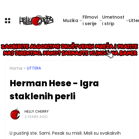
Filmovi
Umetnost
Muzika
Litte
i serije
i strip
Home
LITTERA
Herman Hese - Igra
staklenih perli
HELLY CHERRY
2 YEARS AGO
U pustinji ste. Sami. Pesak su misli. Misli su svakakvih