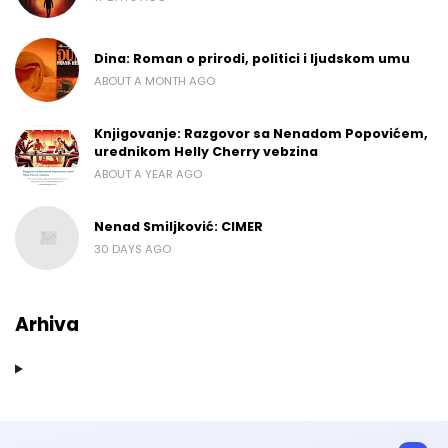
Dina: Roman o prirodi, politici i ljudskom umu
ABOUT A MONTH AGO
Knjigovanje: Razgovor sa Nenadom Popovićem,
urednikom Helly Cherry vebzina
ABOUT A YEAR AGO
Nenad Smiljković: CIMER
30 DAYS AGO
Arhiva