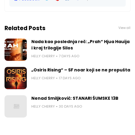
Related Posts
View all
Nada kao poslednja reč: „Prah“ Hjua Hauija
i kraj trilogije Silos
HELLY CHERRY
7 DAYS AGO
„Osiris Rising“ – SF noar koji se ne propušta
HELLY CHERRY
17 DAYS AGO
Nenad Smiljković: STANARI ŠUMSKE 13B
HELLY CHERRY
30 DAYS AGO