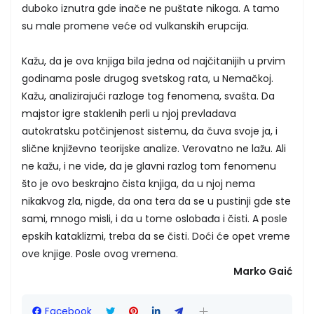
duboko iznutra gde inače ne puštate nikoga. A tamo
su male promene veće od vulkanskih erupcija.
Kažu, da je ova knjiga bila jedna od najčitanijih u prvim
godinama posle drugog svetskog rata, u Nemačkoj.
Kažu, analizirajući razloge tog fenomena, svašta. Da
majstor igre staklenih perli u njoj prevladava
autokratsku potčinjenost sistemu, da čuva svoje ja, i
slične književno teorijske analize. Verovatno ne lažu. Ali
ne kažu, i ne vide, da je glavni razlog tom fenomenu
što je ovo beskrajno čista knjiga, da u njoj nema
nikakvog zla, nigde, da ona tera da se u pustinji gde ste
sami, mnogo misli, i da u tome oslobađa i čisti. A posle
epskih kataklizmi, treba da se čisti. Doći će opet vreme
ove knjige. Posle ovog vremena.
Marko Gaić
Facebook