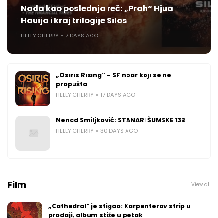
Nada kao poslednja reč: „Prah“ Hjua
Hauija i kraj trilogije Silos
HELLY CHERRY
7 DAYS AGO
„Osiris Rising“ – SF noar koji se ne
propušta
HELLY CHERRY
17 DAYS AGO
Nenad Smiljković: STANARI ŠUMSKE 13B
HELLY CHERRY
30 DAYS AGO
Film
View all
„Cathedral“ je stigao: Karpenterov strip u
prodaji, album stiže u petak