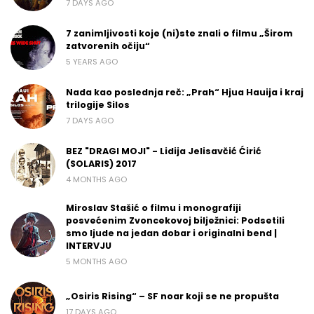
7 DAYS AGO
7 zanimljivosti koje (ni)ste znali o filmu „Širom
zatvorenih očiju“
5 YEARS AGO
Nada kao poslednja reč: „Prah“ Hjua Hauija i kraj
trilogije Silos
7 DAYS AGO
BEZ "DRAGI MOJI" - Lidija Jelisavčić Ćirić
(SOLARIS) 2017
4 MONTHS AGO
Miroslav Stašić o filmu i monografiji
posvećenim Zvoncekovoj bilježnici: Podsetili
smo ljude na jedan dobar i originalni bend |
INTERVJU
5 MONTHS AGO
„Osiris Rising“ – SF noar koji se ne propušta
17 DAYS AGO