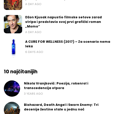
A DAY AGO
Džon Kjusak napustio filmske setove zarad
stripa i predstavio svoj prvi grafički roman
„Momo“
A DAY AGO
A CURE FOR WELLNESS (2017) – Za scenario nema
leka
6 DAYS AGO
10 najčitanijih
Nikola Vranjković: Poezija, rokenrol i
transcedencija otpora
3 YEARS AGO
Biohazard, Death Angel i Sworn Enemy: Tri
decenije žestine stale u jednu noć