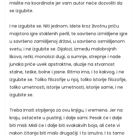
mislite na koordinate jer vam autor neće dozvoliti da
se izgubite.
I ne izgubite se. Niti jednom. Idete kroz životnu priču
majstora igre staklenih perlil, te savršeno izmišljene igre
u savršeno zamišljenoj državi, u savršeno osmišljenom
svetu, i ne izgubite se. Dijalozi, između malobrojnih
likova, retki; monolozi dugi, a sumnje, strepnje i nade
junaka priče uvek apstraktne, aluzije na stvarnost
stalne, teške, bolne i jasne. Ritma ima, i to kakvog, i ne
izgubite se. Toliko filozofije u njoj, toliko istorije filozofije,
toliko umetnosti, istorije umetnosti, istorije same, i ne
izgubite se.
Treba imati strpljenja za ovu knjigu, i vremena. Jer na
kraju, ostaćete u pustinji, i dalje sami. Pesak će i dalje
biti misli. Misli će i dalje biti svakakvih boja, ali ćete vi
nakon čitanja biti malo drugačiji. I to iznutra. I to tamo