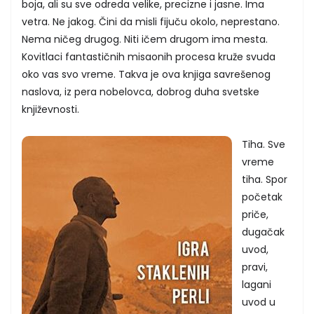
boja, ali su sve odreda velike, precizne i jasne. Ima
vetra. Ne jakog. Čini da misli fijuču okolo, neprestano.
Nema ničeg drugog. Niti ičem drugom ima mesta.
Kovitlaci fantastičnih misaonih procesa kruže svuda
oko vas svo vreme. Takva je ova knjiga savrešenog
naslova, iz pera nobelovca, dobrog duha svetske
književnosti.
Tiha. Sve
vreme
tiha. Spor
početak
priče,
dugačak
uvod,
pravi,
lagani
uvod u