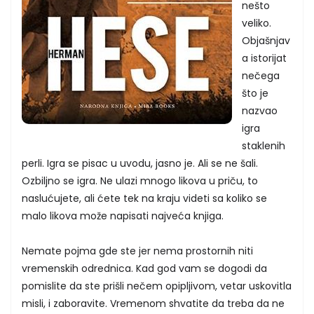
nešto
veliko.
Objašnjav
a istorijat
nečega
što je
nazvao
igra
staklenih
perli. Igra se pisac u uvodu, jasno je. Ali se ne šali.
Ozbiljno se igra. Ne ulazi mnogo likova u priču, to
naslućujete, ali ćete tek na kraju videti sa koliko se
malo likova može napisati najveća knjiga.
Nemate pojma gde ste jer nema prostornih niti
vremenskih odrednica. Kad god vam se dogodi da
pomislite da ste prišli nečem opipljivom, vetar uskovitla
misli, i zaboravite. Vremenom shvatite da treba da ne