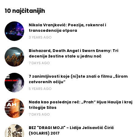
10 najčitanijih
Nikola Vranjković: Poezija, rokenrol i
transcedencija otpora
3 YEARS AGO
Biohazard, Death Angel i Sworn Enemy: Tri
decenije žestine stale u jednu noć
7 DAYS AGO
7 zanimljivosti koje (ni)ste znali o filmu „Širom
zatvorenih očiju“
5 YEARS AGO
Nada kao poslednja reč: „Prah“ Hjua Hauija i kraj
trilogije Silos
7 DAYS AGO
BEZ "DRAGI MOJI" - Lidija Jelisavčić Ćirić
(SOLARIS) 2017