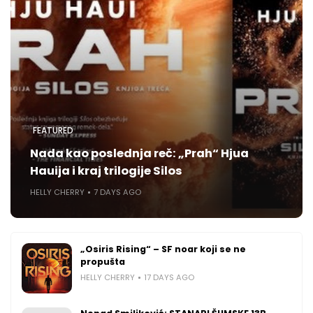
FEATURED
Nada kao poslednja reč: „Prah“ Hjua
Hauija i kraj trilogije Silos
HELLY CHERRY
7 DAYS AGO
„Osiris Rising“ – SF noar koji se ne
propušta
HELLY CHERRY
17 DAYS AGO