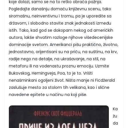
koje dolazi, samo se na to retko obraća pažnja.
Pogledajte današnju domaću književnu scenu, tako
siromašnu, neinventivnu i tromu, pa je uporedite sa
državom, i slobodno stavite znak jednakosti između
istih. Tako, kad god se dokopam nekog od američkih
autora, lakše shvatim razloge njihove višedecenijske
dominacije svetom. Amerikanci pišu praktično, životno,
jednostavno, orijentisani su na priču, na suštinu, na krv,
radije nego na detalje, na ukrašavanje, na stil, na
metaforu ili na vodenastu proznu emociju. Uzmite
Bukovskog, Hemingveja, Poa, to je to. Vrišti
nenašminkani ogoljeni život. Ništa manje ni Ficdžerald
zaslušuje mesto za stolom tih velikana, kao i slične
navedene epitete u načinu na koji piše.
Ka
žu
da