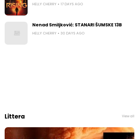
HELLY CHERRY
17 DAYS AGO
Nenad Smiljković: STANARI ŠUMSKE 13B
HELLY CHERRY
30 DAYS AGO
Littera
View all