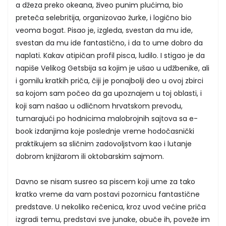
a džeza preko okeana, živeo punim plućima, bio
preteča selebritija, organizovao žurke, i logično bio
veoma bogat. Pisao je, izgleda, svestan da mu ide,
svestan da mu ide fantastično, i da to ume dobro da
naplati. Kakav atipičan profil pisca, ludilo. I stigao je da
napiše Velikog Getsbija sa kojim je ušao u udžbenike, ali
i gomilu kratkih priča, čiji je ponajbolji deo u ovoj zbirci
sa kojom sam počeo da ga upoznajem u toj oblasti, i
koji sam našao u odličnom hrvatskom prevodu,
tumarajući po hodnicima malobrojnih sajtova sa e-
book izdanjima koje poslednje vreme hodočasnički
praktikujem sa sličnim zadovoljstvom kao i lutanje
dobrom knjižarom ili oktobarskim sajmom.
Davno se nisam susreo sa piscem koji ume za tako
kratko vreme da vam postavi pozornicu fantastične
predstave. U nekoliko rečenica, kroz uvod većine priča
izgradi temu, predstavi sve junake, obuče ih, poveže im