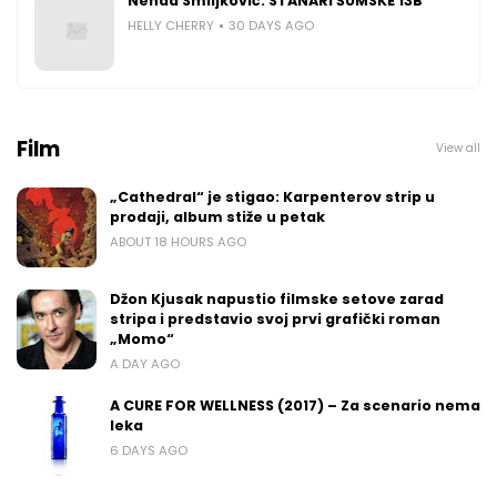
Nenad Smiljković: STANARI ŠUMSKE 13B
HELLY CHERRY
30 DAYS AGO
Film
View all
„Cathedral“ je stigao: Karpenterov strip u
prodaji, album stiže u petak
ABOUT 18 HOURS AGO
Džon Kjusak napustio filmske setove zarad
stripa i predstavio svoj prvi grafički roman
„Momo“
A DAY AGO
A CURE FOR WELLNESS (2017) – Za scenario nema
leka
6 DAYS AGO