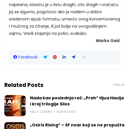
napisana, staviću je u listu dragih, vrlo dragih i vraćaću
joj se sigurno, pogotovo ako je nađem u dobro
sređenom epub formatu, umesto ovog konvertovanog
i mučnog za čitanje, ili još bolje na ovogodišnjem
sajmu. Vredi stajanja na polici, svakako.
Marko Gaić
Facebook
Related Posts
View all
Nada kao poslednja reč: „Prah“ Hjua Hauija
i kraj trilogije Silos
HELLY CHERRY
7 DAYS AGO
„Osiris Rising“ – SF noar koji se ne propušta