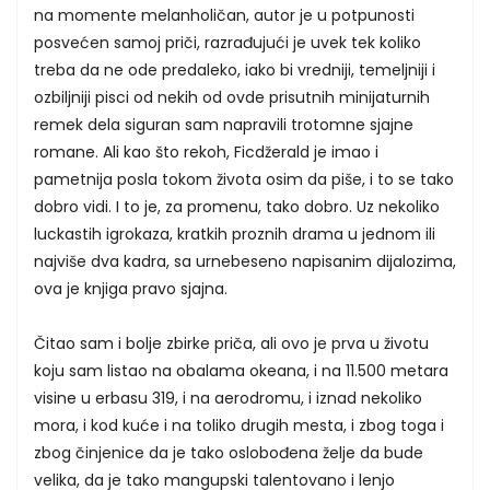
na momente melanholičan, autor je u potpunosti
posvećen samoj priči, razrađujući je uvek tek koliko
treba da ne ode predaleko, iako bi vredniji, temeljniji i
ozbiljniji pisci od nekih od ovde prisutnih minijaturnih
remek dela siguran sam napravili trotomne sjajne
romane. Ali kao što rekoh, Ficdžerald je imao i
pametnija posla tokom života osim da piše, i to se tako
dobro vidi. I to je, za promenu, tako dobro. Uz nekoliko
luckastih igrokaza, kratkih proznih drama u jednom ili
najviše dva kadra, sa urnebeseno napisanim dijalozima,
ova je knjiga pravo sjajna.
Čitao sam i bolje zbirke priča, ali ovo je prva u životu
koju sam listao na obalama okeana, i na 11.500 metara
visine u erbasu 319, i na aerodromu, i iznad nekoliko
mora, i kod kuće i na toliko drugih mesta, i zbog toga i
zbog činjenice da je tako oslobođena želje da bude
velika, da je tako mangupski talentovano i lenjo