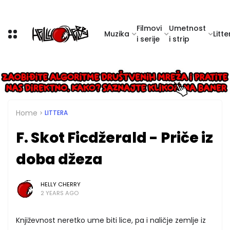
Filmovi
Umetnost
Muzika
Litte
i serije
i strip
Home
LITTERA
F. Skot Ficdžerald - Priče iz
doba džeza
HELLY CHERRY
2 YEARS AGO
Književnost neretko ume biti lice, pa i naličje zemlje iz