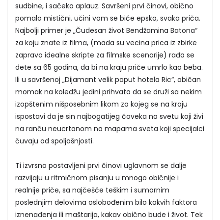
sudbine, i sačeka aplauz. Savršeni prvi činovi, obično
pomalo mistični, učini vam se biće epska, svaka priča.
Najbolji primer je „Čudesan život Bendžamina Batona“
za koju znate iz filma, (mada su vecina prica iz zbirke
zapravo idealne skripte za filmske scenarije) rađa se
dete sa 65 godina, da bi na kraju priče umrlo kao beba.
Ili u savršenoj „Dijamant velik poput hotela Ric“, običan
momak na koledžu jedini prihvata da se druži sa nekim
izopštenim nišposebnim likom za kojeg se na kraju
ispostavi da je sin najbogatijeg čoveka na svetu koji živi
na ranču neucrtanom na mapama sveta koji specijalci
čuvaju od spoljašnjosti.
Ti izvrsno postavljeni prvi činovi uglavnom se dalje
razvijaju u ritmičnom pisanju u mnogo običnije i
realnije priče, sa najčešće teškim i sumornim
poslednjim delovima oslobođenim bilo kakvih faktora
iznenađenja ili maštarija, kakav obično bude i život. Tek