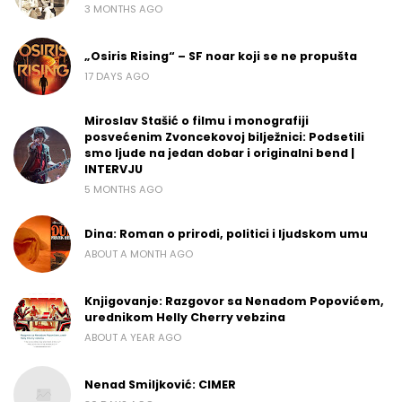
3 MONTHS AGO
„Osiris Rising“ – SF noar koji se ne propušta
17 DAYS AGO
Miroslav Stašić o filmu i monografiji
posvećenim Zvoncekovoj bilježnici: Podsetili
smo ljude na jedan dobar i originalni bend |
INTERVJU
5 MONTHS AGO
Dina: Roman o prirodi, politici i ljudskom umu
ABOUT A MONTH AGO
Knjigovanje: Razgovor sa Nenadom Popovićem,
urednikom Helly Cherry vebzina
ABOUT A YEAR AGO
Nenad Smiljković: CIMER