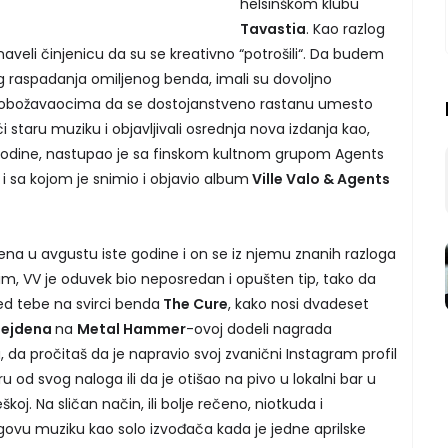
helsinškom klubu
Tavastia
. Kao razlog
veli činjenicu da su se kreativno “potrošili“. Da budem
bog raspadanja omiljenog benda, imali su dovoljno
 obožavaocima da se dostojanstveno rastanu umesto
ući staru muziku i objavljivali osrednja nova izdanja kao,
godine, nastupao je sa finskom kultnom grupom Agents
 i sa kojom je snimio i objavio album
Ville Valo & Agents
ena u avgustu iste godine i on se iz njemu znanih razloga
im, VV je oduvek bio neposredan i opušten tip, tako da
ed tebe na svirci benda
The Cure
, kako nosi dvadeset
ejdena
na
Metal Hammer
-ovoj dodeli nagrada
 da pročitaš da je napravio svoj zvanični Instagram profil
u od svog naloga ili da je otišao na pivo u lokalni bar u
koj. Na sličan način, ili bolje rečeno, niotkuda i
govu muziku kao solo izvođača kada je jedne aprilske