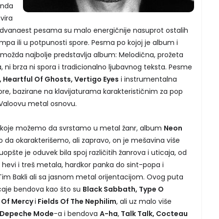
 onda
vira
d dvanaest pesama su malo energičnije nasuprot ostalih
pa ili u potpunosti spore. Pesma po kojoj je album i
h možda najbolje predstavlja album: Melodična, prožeta
a, ni brza ni spora i tradicionalno ljubavnog teksta. Pesme
 Heartful Of Ghosts, Vertigo Eyes
i instrumentalna
ore, bazirane na klavijaturama karakterističnim za pop
 Valoovu metal osnovu.
koje možemo da svrstamo u metal žanr, album
Neon
a okarakterišemo, ali zapravo, on je mešavina više
uopšte je oduvek bila spoj različitih žanrova i uticaja, od
l hevi i treš metala, hardkor panka do sint-popa i
 Tim Bakli ali sa jasnom metal orijentacijom. Ovog puta
aje bendova kao što su
Black Sabbath, Type O
s Of Mercy
i
Fields Of The Nephilim
, ali uz malo više
Depeche Mode
-a i bendova
A-ha
,
Talk Talk, Cocteau