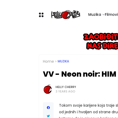
Muzika
Filmovi 
Home
MUZIKA
VV - Neon noir: HIM
HELLY CHERRY
3 YEARS AGO
Tokom svoje karijere koja traje 
od jednih i hvaljen od strane dr