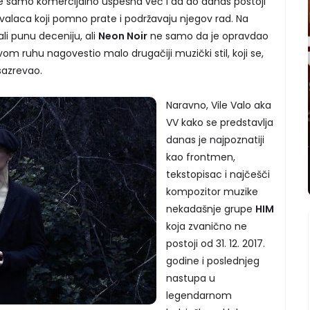
ne samo komercijalno uspešna već i da do danas postoji
avalaca koji pomno prate i podržavaju njegov rad. Na
li punu deceniju, ali
Neon Noir
ne samo da je opravdao
om ruhu nagovestio malo drugačiji muzički stil, koji se,
sazrevao.
Naravno, Vile Valo aka
VV kako se predstavlja
danas je najpoznatiji
kao frontmen,
tekstopisac i najčešči
kompozitor muzike
nekadašnje grupe
HIM
koja zvanično ne
postoji od 31. 12. 2017.
godine i poslednjeg
nastupa u
legendarnom