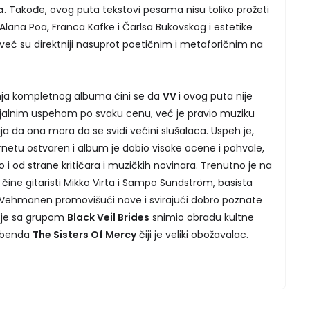
a
. Takođe, ovog puta tekstovi pesama nisu toliko prožeti
Alana Poa, Franca Kafke i Čarlsa Bukovskog i estetike
, već su direktniji nasuprot poetičnim i metaforičnim na
anja kompletnog albuma čini se da
VV
i ovog puta nije
jalnim uspehom po svaku cenu, već je pravio muziku
ja da ona mora da se svidi većini slušalaca. Uspeh je,
etu ostvaren i album je dobio visoke ocene i pohvale,
i od strane kritičara i muzičkih novinara. Trenutno je na
čine gitaristi Mikko Virta i Sampo Sundström, basista
Vehmanen promovišući nove i svirajući dobro poznate
 je sa grupom
Black Veil Brides
snimio obradu kultne
benda
The Sisters Of Mercy
čiji je veliki obožavalac.