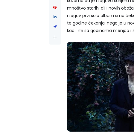
kažemo da je njegova karijera 
mnoštvo starih, ali i novih obož
njegov prvi solo album smo čeka
te godine čekanja, nego je u nov
kao i mi sa godinama menjao i 