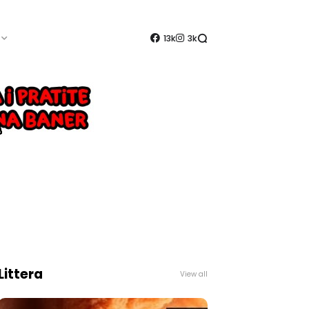
13k
3k
Littera
View all