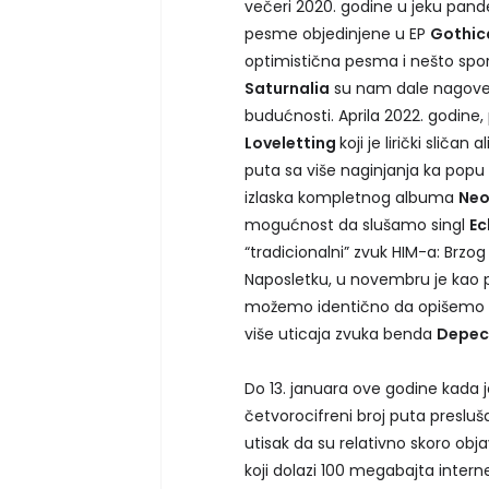
večeri 2020. godine u jeku pand
pesme objedinjene u EP
Gothica
optimistična pesma i nešto spor
Saturnalia
su nam dale nagove
budućnosti. Aprila 2022. godine,
Loveletting
koji je lirički slič
puta sa više naginjanja ka popu
izlaska kompletnog albuma
Neo
mogućnost da slušamo singl
Ec
“tradicionalni” zvuk HIM-a: Brzo
Naposletku, u novembru je kao p
možemo identično da opišemo k
više uticaja zvuka benda
Depec
Do 13. januara ove godine kada
četvorocifreni broj puta preslu
utisak da su relativno skoro obj
koji dolazi 100 megabajta inte