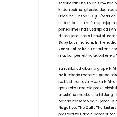
sofisticiran i ne toliko sirov kao
kada, recimo, gitarske deonice s
Linde na Gibson SG-ju. Četiri o
sedam koje su nešto sporijeg tem
poneo ime i najslušanija od svi
distorzijom gitara i klavijaturam
Baby Lacrimarium, In Trenodia,
Zener Solitaire
su poprilično sp
muziku i perfektno uklopljene u
Za razliku od albuma grupe
HIM
Noir
takođe možemo grubo tako d
različitih žanrova. Muzika
HIM
-a 
gotik roka i metala preko oldsku
akustične muzike a la Nil Jang i
takođe možemo da čujemo utic
Negative, The Cult, The Sister
prostora za uticaje pomenutog