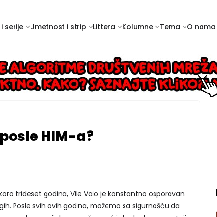
i serije
Umetnost i strip
Littera
Kolumne
Tema
O nama
 posle HIM-a?
skoro trideset godina, Vile Valo je konstantno osporavan
ugih. Posle svih ovih godina, možemo sa sigurnošću da