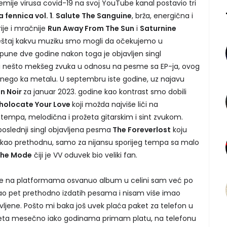
emije virusa covid-19 na svoj YouTube kanal postavio tri
 fennica vol. 1
.
Salute The Sanguine
, brža, energična i
ije i mračnije
Run Away From The Sun
i
Saturnine
štaj kakvu muziku smo mogli da očekujemo u
 pune dve godine nakon toga je objavljen singl
an ali nešto mekšeg zvuka u odnosu na pesme sa EP-ja, ovog
 nego ka metalu. U septembru iste godine, uz najavu
n Noir
za januar 2023. godine kao kontrast smo dobili
holocate Your Love
koji možda najviše liči na
g tempa, melodična i prožeta gitarskim i sint zvukom.
oslednji singl objavljena pesma
The Foreverlost
koju
ao prethodnu, samo za nijansu sporijeg tempa sa malo
he Mode
čiji je VV oduvek bio veliki fan.
 je na platformama osvanuo album u celini sam već po
šao pet prethodno izdatih pesama i nisam više imao
avljene. Pošto mi baka još uvek plaća paket za telefon u
rneta mesečno iako godinama primam platu, na telefonu