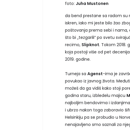
foto:
Juha Mustonen
da bend prestane sa radom su na
iskren, iako mi jeste bilo žao z
poštovanja prema sebi i nama,
što bi „tezgarili“ po svetu sviraj
recimo,
Slipknot
. Tokom 2018. 
koja postoji više od pet decenija
2019. godine.
Turneja sa
Agenst
-ima je završ
povukao iz javnog života. Međut
možeš da ga vidiš kako stoji por
godina staru, izbledelu majicu
M
najboljim bendovima i izdanjima,
i ubrzo nakon toga zaboravio šifr
Helsinkiju pa se probudio u Norveš
nenajavljeno smo saznali za nje