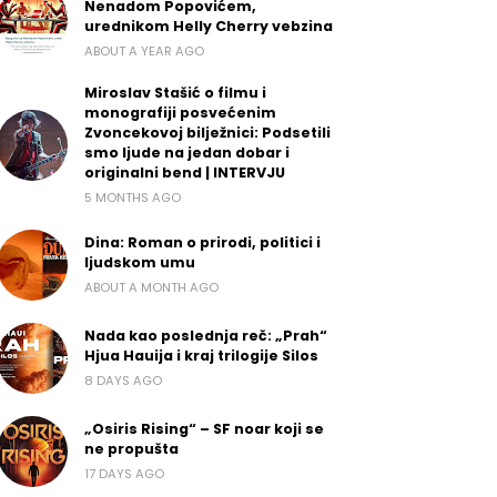
Nenadom Popovićem,
urednikom Helly Cherry vebzina
ABOUT A YEAR AGO
Miroslav Stašić o filmu i
monografiji posvećenim
Zvoncekovoj bilježnici: Podsetili
smo ljude na jedan dobar i
originalni bend | INTERVJU
5 MONTHS AGO
Dina: Roman o prirodi, politici i
ljudskom umu
ABOUT A MONTH AGO
Nada kao poslednja reč: „Prah“
Hjua Hauija i kraj trilogije Silos
8 DAYS AGO
„Osiris Rising“ – SF noar koji se
ne propušta
17 DAYS AGO