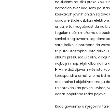
ne slušam muziku preko YouTube
normalan svet već sam po star
kojekakvih javnih onlajn sajto
osnovne škole ozbiljan elektronski
onda je to mogućnost da na bru
ilegalan način možemo da posta
sankcija. Uglavnom, tog dana sa
sata, koliko je potrebno da vozo
tri puta uzastopno i isto toliko 
album preslušao u celini, a koji
najboljih i najzrelijih albuma na 
HIM
ne doživljavam više isto kao
korespondira emotivno na isti na
racionalno i objektivno mogu d
talentovan kao pevač i svirač, ve
danas poprilično retka pojava.
Kada govorimo o njegovim talen