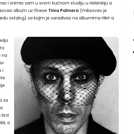
irao i snimio sam u svom kućnom studiju u Helsinkiju a
iksovao album uz finese
Tima Palmera
(miksovao je
eđu ostalog) sa kojim je sarađivao na albumima HIM-a
vlja
što
o na
av
 i
ate
nje
a sa
da
 brzi
li, a