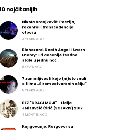
10 najčitanijih
Nikola Vranjković: Poezija,
rokenrol i transcedencija
otpora
3 YEARS AGO
Biohazard, Death Angel i Sworn
Enemy: Tri decenije žestine
stale u jednu noć
8 DAYS AGO
7 zanimljivosti koje (ni)ste znali
o filmu „Širom zatvorenih očiju“
5 YEARS AGO
BEZ "DRAGI MOJI" - Lidija
Jelisavčić Ćirić (SOLARIS) 2017
4 MONTHS AGO
Knjigovanje: Razgovor sa