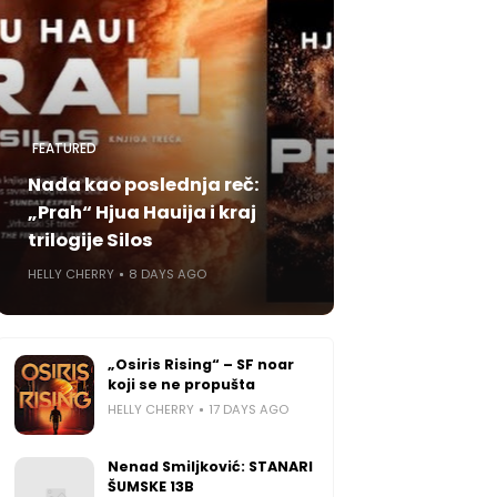
FEATURED
Nada kao poslednja reč:
„Prah“ Hjua Hauija i kraj
trilogije Silos
HELLY CHERRY
8 DAYS AGO
„Osiris Rising“ – SF noar
koji se ne propušta
HELLY CHERRY
17 DAYS AGO
Nenad Smiljković: STANARI
ŠUMSKE 13B