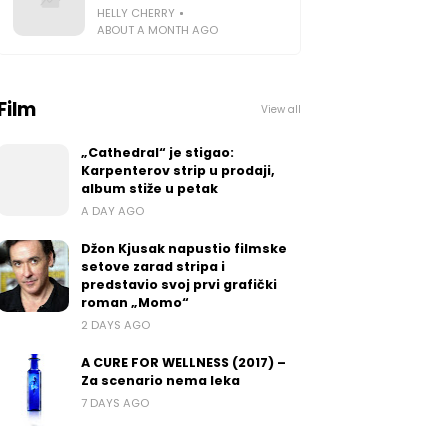
HELLY CHERRY
ABOUT A MONTH AGO
Film
View all
„Cathedral“ je stigao:
Karpenterov strip u prodaji,
album stiže u petak
A DAY AGO
Džon Kjusak napustio filmske
setove zarad stripa i
predstavio svoj prvi grafički
roman „Momo“
2 DAYS AGO
A CURE FOR WELLNESS (2017) –
Za scenario nema leka
7 DAYS AGO