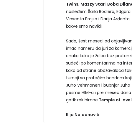
Twins, Mazzy Star
i
Boba Dilan
nasleđem Šarla Bodlera, Edgara 
Vinsenta Prajsa i Darija Arđenta
kakve smo navikli.
Sada, šest meseci od objavljiv
imao nameru da juri za komerci
onako kako je želeo bez pretenzi
sudeći po komentarima na intern
kako od strane obožavalaca tako 
turneji sa pratećim bendom koji 
Juho Vehmanen i bubnjar Juho 
pesme HIM-a i pre mesec dana
gotik rok himne
Temple of love
Ilija Najdanović