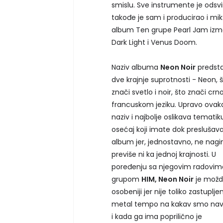
smislu. Sve instrumente je odsv
takođe je sam i producirao i m
album Ten grupe Pearl Jam izm
Dark Light i Venus Doom.
Naziv albuma
Neon Noir
predsta
dve krajnje suprotnosti - Neon, 
znači svetlo i noir, što znači crn
francuskom jeziku. Upravo ovak
naziv i najbolje oslikava tematiku
osećaj koji imate dok preslušav
album jer, jednostavno, ne nagi
previše ni ka jednoj krajnosti. U
poređenju sa njegovim radovim
grupom
HIM, Neon Noir
je mož
osobeniji jer nije toliko zastupljen
metal tempo na kakav smo navik
i kada ga ima poprilično je