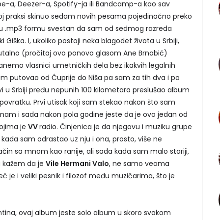
-a, Deezer-a, Spotify-ja ili Bandcamp-a kao sav
oj praksi skinuo sedam novih pesama pojedinačno preko
va u .mp3 formu svestan da sam od sedmog razreda
 Giška. I, ukoliko postoji neka blagodet života u Srbiji,
talno (pročitaj ovo ponovo glasom Ane Brnabić)
nemo vlasnici umetničkih dela bez ikakvih legalnih
m putovao od Ćuprije do Niša pa sam za tih dva i po
vi u Srbiji pređu nepunih 100 kilometara preslušao album
u povratku. Prvi utisak koji sam stekao nakon što sam
 imam i sada nakon pola godine jeste da je ovo jedan od
kojima je
VV
radio. Činjenica je da njegovu i muziku grupe
 kada sam odrastao uz nju i ona, prosto, više ne
čin sa mnom kao ranije, ali sada kada sam malo stariji,
a kažem da je
Vile Hermani Valo
, ne samo veoma
ć je i veliki pesnik i filozof među muzičarima, što je
tina, ovaj album jeste solo album u skoro svakom