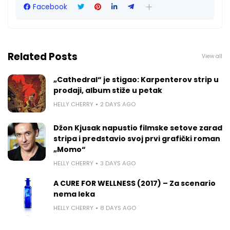
Facebook
Related Posts
View all
„Cathedral“ je stigao: Karpenterov strip u
prodaji, album stiže u petak
HELLY CHERRY
2 DAYS AGO
Džon Kjusak napustio filmske setove zarad
stripa i predstavio svoj prvi grafički roman
„Momo“
HELLY CHERRY
3 DAYS AGO
A CURE FOR WELLNESS (2017) – Za scenario
nema leka
HELLY CHERRY
8 DAYS AGO