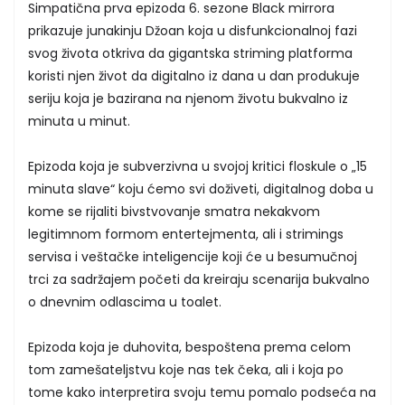
Simpatična prva epizoda 6. sezone Black mirrora
prikazuje junakinju Džoan koja u disfunkcionalnoj fazi
svog života otkriva da gigantska striming platforma
koristi njen život da digitalno iz dana u dan produkuje
seriju koja je bazirana na njenom životu bukvalno iz
minuta u minut.
Epizoda koja je subverzivna u svojoj kritici floskule o „15
minuta slave“ koju ćemo svi doživeti, digitalnog doba u
kome se rijaliti bivstvovanje smatra nekakvom
legitimnom formom entertejmenta, ali i strimings
servisa i veštačke inteligencije koji će u besumučnoj
trci za sadržajem početi da kreiraju scenarija bukvalno
o dnevnim odlascima u toalet.
Epizoda koja je duhovita, bespoštena prema celom
tom zamešateljstvu koje nas tek čeka, ali i koja po
tome kako interpretira svoju temu pomalo podseća na