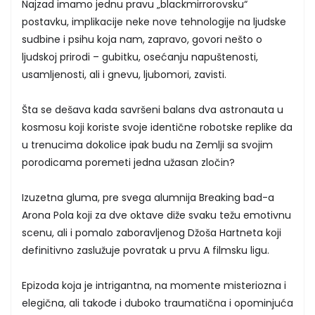
Najzad imamo jednu pravu „blackmirrorovsku“
postavku, implikacije neke nove tehnologije na ljudske
sudbine i psihu koja nam, zapravo, govori nešto o
ljudskoj prirodi – gubitku, osećanju napuštenosti,
usamljenosti, ali i gnevu, ljubomori, zavisti.
Šta se dešava kada savršeni balans dva astronauta u
kosmosu koji koriste svoje identične robotske replike da
u trenucima dokolice ipak budu na Zemlji sa svojim
porodicama poremeti jedna užasan zločin?
Izuzetna gluma, pre svega alumnija Breaking bad-a
Arona Pola koji za dve oktave diže svaku težu emotivnu
scenu, ali i pomalo zaboravljenog Džoša Hartneta koji
definitivno zaslužuje povratak u prvu A filmsku ligu.
Epizoda koja je intrigantna, na momente misteriozna i
elegična, ali takođe i duboko traumatična i opominjuća