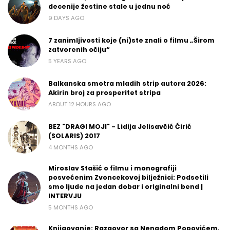
decenije žestine stale u jednu noć
9 DAYS AGO
7 zanimljivosti koje (ni)ste znali o filmu „Širom
zatvorenih očiju“
5 YEARS AGO
Balkanska smotra mladih strip autora 2026:
Akirin broj za prosperitet stripa
ABOUT 12 HOURS AGO
BEZ "DRAGI MOJI" - Lidija Jelisavčić Ćirić
(SOLARIS) 2017
4 MONTHS AGO
Miroslav Stašić o filmu i monografiji
posvećenim Zvoncekovoj bilježnici: Podsetili
smo ljude na jedan dobar i originalni bend |
INTERVJU
5 MONTHS AGO
Knjigovanje: Razgovor sa Nenadom Popovićem,