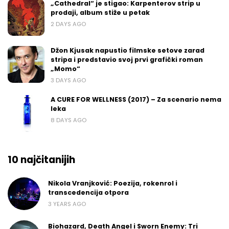
„Cathedral“ je stigao: Karpenterov strip u
prodaji, album stiže u petak
2 DAYS AGO
Džon Kjusak napustio filmske setove zarad
stripa i predstavio svoj prvi grafički roman
„Momo“
3 DAYS AGO
A CURE FOR WELLNESS (2017) – Za scenario nema
leka
8 DAYS AGO
10 najčitanijih
Nikola Vranjković: Poezija, rokenrol i
transcedencija otpora
3 YEARS AGO
Biohazard, Death Angel i Sworn Enemy: Tri