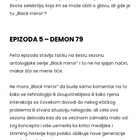
živote selebrtija, koja im se može obiti o glavu, ali gde je
tu „Black mirror“?
EPIZODA 5 – DEMON 79
Peta epizoda stavlja tačku na šestu sezonu
antologijske serije „Black mirror“ i to ne na sjajan način,
makar što se mene tiče.
Ne mora „Black mirror“ da bude samo komentar na to
kako se tehnologija ili zloupotrebljava ili kako njena
interakcija sa čovekom dovodi do nekog etičkog
problema ili stvara situaciju nelagode, ali cela ova
sezona delovala kao da se većinom odmakla malo od
tog koncepta i više usmerila ka kritici medijske i
striming histerije koja polako oblikuje nove generacije