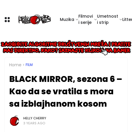
Filmovi
Umetnost
Muzika
Litte
i serije
i strip
Home
FILM
BLACK MIRROR, sezona 6 –
Kao da se vratila s mora
sa izblajhanom kosom
HELLY CHERRY
3 YEARS AGO