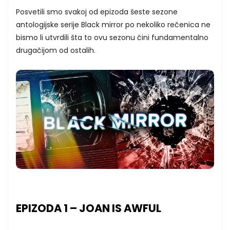
Posvetili smo svakoj od epizoda šeste sezone
antologijske serije Black mirror po nekoliko rečenica ne
bismo li utvrdili šta to ovu sezonu čini fundamentalno
drugačijom od ostalih.
EPIZODA 1 – JOAN IS AWFUL