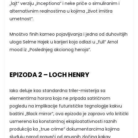
„lajt“ verziju „Inceptiona“ i neke priče o simuliranim i
alternativnim realnostima u kojima „život imitira
umetnost“.
Mnoštvo finih kameo pojavljivanja i jedna od duhovitijih
uloga Selme Hajek u karijeri koja odlazi u „full“ Arnol
mood iz „Poslednjeg akcionog heroja“.
EPIZODA 2 – LOCH HENRY
Iako deluje kao standardna triler-misterija sa
elementima horora koja ne pripada satiričnom
pogledu na implikacije futurističke tegnologije kakvu
baštini „Black mirror“, ova epizoda je zapravo vrlo kritički
usmerena ka konstantnoj eksploatativnosti raznih
produkcija ka „true crime“ dokumentarcima kojima
sluđuju narod praveći od gnusnih zločina kakav