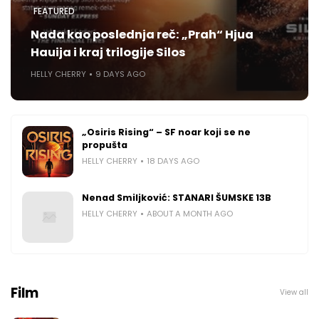
FEATURED
Nada kao poslednja reč: „Prah“ Hjua
Hauija i kraj trilogije Silos
HELLY CHERRY
9 DAYS AGO
„Osiris Rising“ – SF noar koji se ne
propušta
HELLY CHERRY
18 DAYS AGO
Nenad Smiljković: STANARI ŠUMSKE 13B
HELLY CHERRY
ABOUT A MONTH AGO
Film
View all