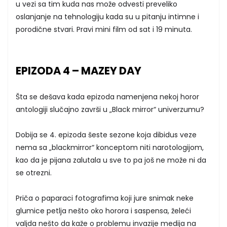
u vezi sa tim kuda nas može odvesti preveliko
oslanjanje na tehnologiju kada su u pitanju intimne i
porodične stvari. Pravi mini film od sat i 19 minuta.
EPIZODA 4 – MAZEY DAY
Šta se dešava kada epizoda namenjena nekoj horor
antologiji slučajno završi u „Black mirror“ univerzumu?
Dobija se 4. epizoda šeste sezone koja dibidus veze
nema sa „blackmirror“ konceptom niti narotologijom,
kao da je pijana zalutala u sve to pa još ne može ni da
se otrezni.
Priča o paparaci fotografima koji jure snimak neke
glumice petlja nešto oko horora i saspensa, želeći
valjda nešto da kaže o problemu invazije medija na