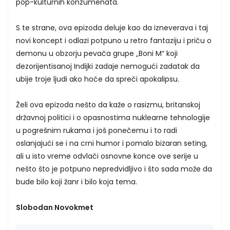
pop-kulturnih konzumenata.
S te strane, ova epizoda deluje kao da izneverava i taj
novi koncept i odlazi potpuno u retro fantaziju i priču o
demonu u obzorju pevača grupe „Boni M“ koji
dezorijentisanoj Indijki zadaje nemogući zadatak da
ubije troje ljudi ako hoće da spreči apokalipsu.
Želi ova epizoda nešto da kaže o rasizmu, britanskoj
državnoj politici i o opasnostima nuklearne tehnologije
u pogrešnim rukama i još ponečemu i to radi
oslanjajući se i na crni humor i pomalo bizaran seting,
ali u isto vreme odvlači osnovne konce ove serije u
nešto što je potpuno nepredvidljivo i što sada može da
bude bilo koji žanr i bilo koja tema.
Slobodan Novokmet