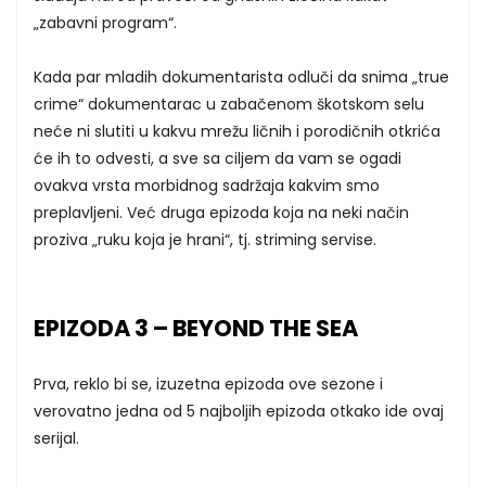
„zabavni program“.
Kada par mladih dokumentarista odluči da snima „true
crime“ dokumentarac u zabačenom škotskom selu
neće ni slutiti u kakvu mrežu ličnih i porodičnih otkrića
će ih to odvesti, a sve sa ciljem da vam se ogadi
ovakva vrsta morbidnog sadržaja kakvim smo
preplavljeni. Već druga epizoda koja na neki način
proziva „ruku koja je hrani“, tj. striming servise.
EPIZODA 3 – BEYOND THE SEA
Prva, reklo bi se, izuzetna epizoda ove sezone i
verovatno jedna od 5 najboljih epizoda otkako ide ovaj
serijal.