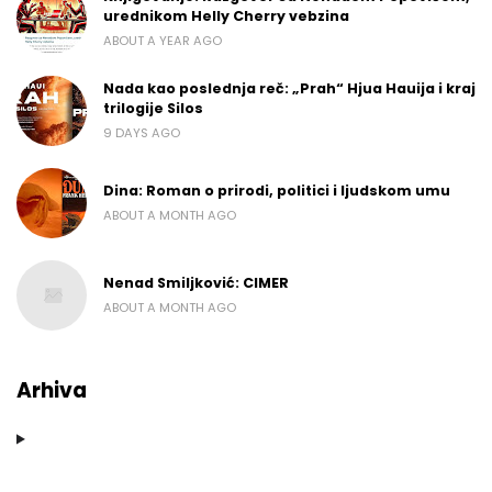
urednikom Helly Cherry vebzina
ABOUT A YEAR AGO
Nada kao poslednja reč: „Prah“ Hjua Hauija i kraj
trilogije Silos
9 DAYS AGO
Dina: Roman o prirodi, politici i ljudskom umu
ABOUT A MONTH AGO
Nenad Smiljković: CIMER
ABOUT A MONTH AGO
Arhiva