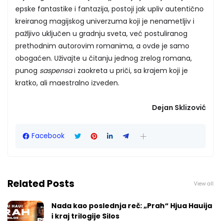
epske fantastike i fantazija, postoji jak upliv autentično
kreiranog magijskog univerzuma koji je nenametljiv i
pažljivo uključen u gradnju sveta, već postuliranog
prethodnim autorovim romanima, a ovde je samo
obogaćen. Uživajte u čitanju jednog zrelog romana,
punog
saspensa
i zaokreta u priči, sa krajem koji je
kratko, ali maestralno izveden.
Dejan Sklizović
Facebook
Related Posts
View all
Nada kao poslednja reč: „Prah“ Hjua Hauija
i kraj trilogije Silos