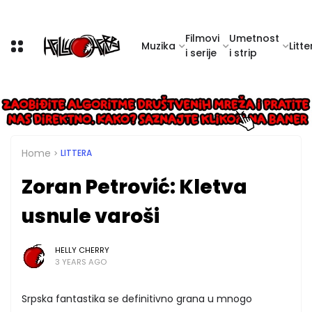
Filmovi
Umetnost
Muzika
Litte
i serije
i strip
Home
LITTERA
Zoran Petrović: Kletva
usnule varoši
HELLY CHERRY
3 YEARS AGO
Srpska fantastika se definitivno grana u mnogo