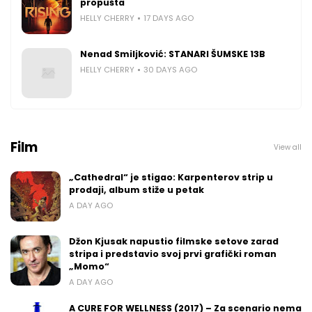
propušta
HELLY CHERRY
17 DAYS AGO
Nenad Smiljković: STANARI ŠUMSKE 13B
HELLY CHERRY
30 DAYS AGO
Film
View all
„Cathedral“ je stigao: Karpenterov strip u
prodaji, album stiže u petak
A DAY AGO
Džon Kjusak napustio filmske setove zarad
stripa i predstavio svoj prvi grafički roman
„Momo“
A DAY AGO
A CURE FOR WELLNESS (2017) – Za scenario nema