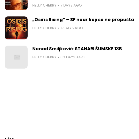
HELLY CHERRY
7 DAYS AGO
„Osiris Rising“ – SF noar koji se ne propušta
HELLY CHERRY
17 DAYS AGO
Nenad Smiljković: STANARI ŠUMSKE 13B
HELLY CHERRY
30 DAYS AGO