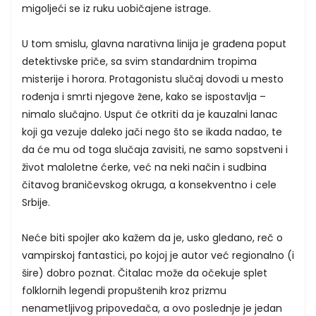
migoljeći se iz ruku uobičajene istrage.
U tom smislu, glavna narativna linija je građena poput
detektivske priče, sa svim standardnim tropima
misterije i horora. Protagonistu slučaj dovodi u mesto
rođenja i smrti njegove žene, kako se ispostavlja –
nimalo slučajno. Usput će otkriti da je kauzalni lanac
koji ga vezuje daleko jači nego što se ikada nadao, te
da će mu od toga slučaja zavisiti, ne samo sopstveni i
život maloletne ćerke, već na neki način i sudbina
čitavog braničevskog okruga, a konsekventno i cele
Srbije.
Neće biti spojler ako kažem da je, usko gledano, reč o
vampirskoj fantastici, po kojoj je autor već regionalno (i
šire) dobro poznat. Čitalac može da očekuje splet
folklornih legendi propuštenih kroz prizmu
nenametljivog pripovedača, a ovo poslednje je jedan