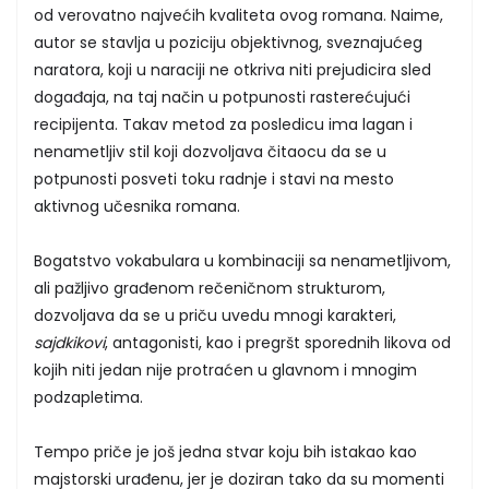
od verovatno najvećih kvaliteta ovog romana. Naime,
autor se stavlja u poziciju objektivnog, sveznajućeg
naratora, koji u naraciji ne otkriva niti prejudicira sled
događaja, na taj način u potpunosti rasterećujući
recipijenta. Takav metod za posledicu ima lagan i
nenametljiv stil koji dozvoljava čitaocu da se u
potpunosti posveti toku radnje i stavi na mesto
aktivnog učesnika romana.
Bogatstvo vokabulara u kombinaciji sa nenametljivom,
ali pažljivo građenom rečeničnom strukturom,
dozvoljava da se u priču uvedu mnogi karakteri,
sajdkikovi
, antagonisti, kao i pregršt sporednih likova od
kojih niti jedan nije protraćen u glavnom i mnogim
podzapletima.
Tempo priče je još jedna stvar koju bih istakao kao
majstorski urađenu, jer je doziran tako da su momenti