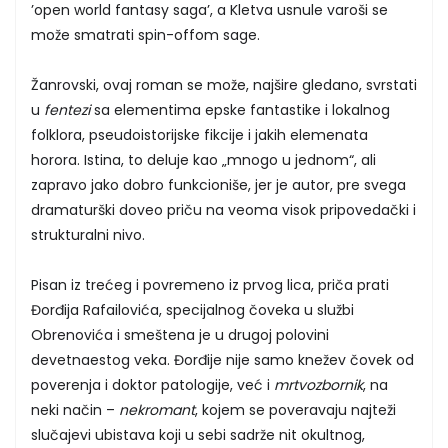
’open world fantasy saga’, a Kletva usnule varoši se
može smatrati spin-offom sage.
Žanrovski, ovaj roman se može, najšire gledano, svrstati
u
fentezi
sa elementima epske fantastike i lokalnog
folklora, pseudoistorijske fikcije i jakih elemenata
horora. Istina, to deluje kao „mnogo u jednom“, ali
zapravo jako dobro funkcioniše, jer je autor, pre svega
dramaturški doveo priču na veoma visok pripovedački i
strukturalni nivo.
Pisan iz trećeg i povremeno iz prvog lica, priča prati
Đorđija Rafailovića, specijalnog čoveka u službi
Obrenovića i smeštena je u drugoj polovini
devetnaestog veka. Đorđije nije samo knežev čovek od
poverenja i doktor patologije, već i
mrtvozbornik
, na
neki način –
nekromant
, kojem se poveravaju najteži
slučajevi ubistava koji u sebi sadrže nit okultnog,