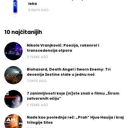
leka
6 DAYS AGO
10 najčitanijih
Nikola Vranjković: Poezija, rokenrol i
transcedencija otpora
3 YEARS AGO
Biohazard, Death Angel i Sworn Enemy: Tri
decenije žestine stale u jednu noć
7 DAYS AGO
7 zanimljivosti koje (ni)ste znali o filmu „Širom
zatvorenih očiju“
5 YEARS AGO
Nada kao poslednja reč: „Prah“ Hjua Hauija i kraj
trilogije Silos