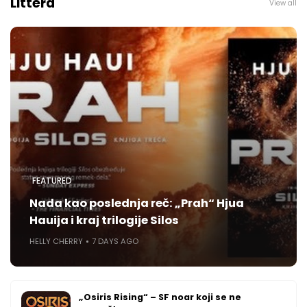
Littera
View all
FEATURED
Nada kao poslednja reč: „Prah“ Hjua
Hauija i kraj trilogije Silos
HELLY CHERRY
7 DAYS AGO
„Osiris Rising“ – SF noar koji se ne