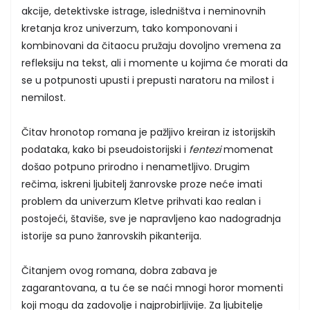
akcije, detektivske istrage, isledništva i neminovnih
kretanja kroz univerzum, tako komponovani i
kombinovani da čitaocu pružaju dovoljno vremena za
refleksiju na tekst, ali i momente u kojima će morati da
se u potpunosti upusti i prepusti naratoru na milost i
nemilost.
Čitav hronotop romana je pažljivo kreiran iz istorijskih
podataka, kako bi pseudoistorijski i
fentezi
momenat
došao potpuno prirodno i nenametljivo. Drugim
rečima, iskreni ljubitelj žanrovske proze neće imati
problem da univerzum Kletve prihvati kao realan i
postojeći, štaviše, sve je napravljeno kao nadogradnja
istorije sa puno žanrovskih pikanterija.
Čitanjem ovog romana, dobra zabava je
zagarantovana, a tu će se naći mnogi horor momenti
koji mogu da zadovolje i najprobirljivije. Za ljubitelje