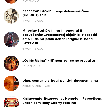
7 DAYS AGO
BEZ "DRAGI MOJI" - Lidija Jelisavčić Ćirić
(SOLARIS) 2017
4 MONTHS AGO
Miroslav Stašić o filmu i monografiji
posvećenim Zvoncekovoj bilježnici: Podsetili
smo ljude na jedan dobar i originalni bend |
INTERVJU
5 MONTHS AGO
„Osiris Rising“ – SF noar koji se ne propušta
17 DAYS AGO
Dina: Roman o prirodi, politici i ljudskom umu
ABOUT A MONTH AGO
Knjigovanje: Razgovor sa Nenadom Popovićem,
urednikom Helly Cherry vebzina