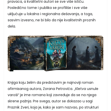
pravaca, a kvalitetni autori se sve više ističu.
Posledično tome i publika se profiliše i sve više
uključuje u lokalna i regionalna dešavanja, a toga,
sasvim izvesno, ne bi bilo da nije kvalitetnih proznih
dela.
Knjiga koju želim da predstavim je najnoviji roman
afirmisanog autora, Zorana Petrovića. „Kletva usnule
varoši“ je ime romana koji zavređuje da se na njega
skrene pažnja. Pre svega, autor se dokazao u sagi
Praznik Zveri, koja je, kako je sam nazvao, po strukturi