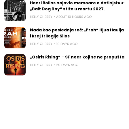
Henri Rolins najavio memoare o detinjstvu:
„Bait Dog Boy“ stiže u martu 2027.
HELLY CHERRY
ABOUT 10 HOURS AGO
Nada kao poslednja reč: „Prah“ Hjua Hauija
i kraj trilogije Silos
HELLY CHERRY
10 DAYS AGO
„Osiris Rising“ – SF noar koji se ne propušta
HELLY CHERRY
20 DAYS AGO