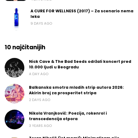
A CURE FOR WELLNESS (2017) – Za scenario nema
leka
9 DAYS AGO
10 najčitanijih
Nick Cave & The Bad Seeds održali koncert pred
10.000 ljudi u Beogradu
A DAY AGO
Balkanska smotra mladih strip autora 2026:
Akirin broj za prosperitet stripa
2 DAYS AGO
Nikola Vranjković: Poezija, rokenrol i
transcedencija otpora
3 YEARS AGO