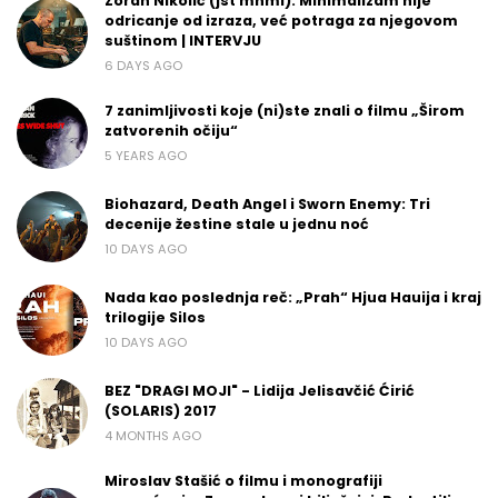
Zoran Nikolić (jst mnml): Minimalizam nije
odricanje od izraza, već potraga za njegovom
suštinom | INTERVJU
6 DAYS AGO
7 zanimljivosti koje (ni)ste znali o filmu „Širom
zatvorenih očiju“
5 YEARS AGO
Biohazard, Death Angel i Sworn Enemy: Tri
decenije žestine stale u jednu noć
10 DAYS AGO
Nada kao poslednja reč: „Prah“ Hjua Hauija i kraj
trilogije Silos
10 DAYS AGO
BEZ "DRAGI MOJI" - Lidija Jelisavčić Ćirić
(SOLARIS) 2017
4 MONTHS AGO
Miroslav Stašić o filmu i monografiji