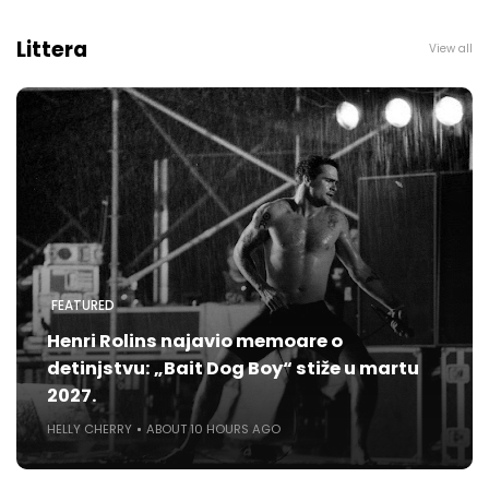
Littera
View all
FEATURED
Henri Rolins najavio memoare o
detinjstvu: „Bait Dog Boy“ stiže u martu
2027.
HELLY CHERRY
ABOUT 10 HOURS AGO