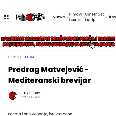
Filmovi
Umetnost
Muzika
Litte
i serije
i strip
Home
LITTERA
Predrag Matvejević -
Mediteranski brevijar
HELLY CHERRY
4 YEARS AGO
Poema i enciklopedija, istovremeno.