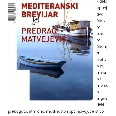
k delo
ispunj
ava
čitavi
m
toko
m
čitanj
a,
lepljiv
o je,
mirisn
o i
morsk
o,
lingvis
tički
prebogato, ritmično, maslinasto i opčinjavajuće štivo.