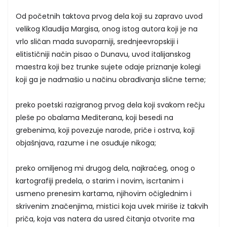
Od početnih taktova prvog dela koji su zapravo uvod
velikog Klaudija Margisa, onog istog autora koji je na
vrlo sličan mada suvoparniji, srednjeevropskiji i
elitističniji način pisao o Dunavu, uvod italijanskog
maestra koji bez trunke sujete odaje priznanje kolegi
koji ga je nadmašio u načinu obrađivanja slične teme;
preko poetski razigranog prvog dela koji svakom rečju
pleše po obalama Mediterana, koji besedi na
grebenima, koji povezuje narode, priče i ostrva, koji
objašnjava, razume i ne osuđuje nikoga;
preko omiljenog mi drugog dela, najkraćeg, onog o
kartografiji predela, o starim i novim, iscrtanim i
usmeno prenesim kartama, njihovim očiglednim i
skrivenim značenjima, mistici koja uvek miriše iz takvih
priča, koja vas natera da usred čitanja otvorite ma