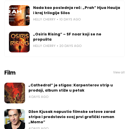
Nada kao poslednja reč: „Prah“ Hjua Hauija
i kraj trilogije Silos
HELLY CHERRY
10 DAYS AGO
„Osiris Rising“ – SF noar koji se ne
propušta
HELLY CHERRY
20 DAYS AGO
Film
View all
„Cathedral“ je stigao: Karpenterov strip u
prodaji, album stiže u petak
4 DAYS AGO
Džon Kjusak napustio filmske setove zarad
stripa i predstavio svoj prvi grafički roman
„Momo“
4 DAYS AGO