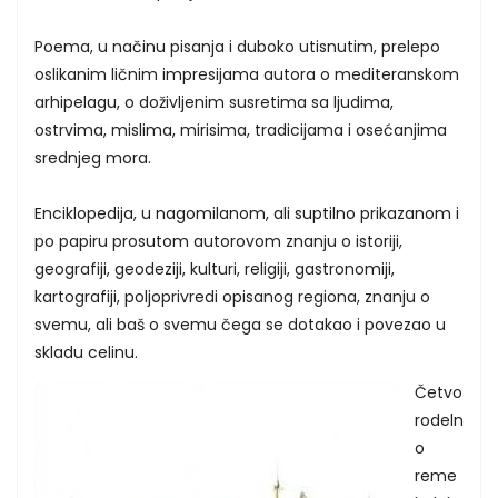
Poema, u načinu pisanja i duboko utisnutim, prelepo
oslikanim ličnim impresijama autora o mediteranskom
arhipelagu, o doživljenim susretima sa ljudima,
ostrvima, mislima, mirisima, tradicijama i osećanjima
srednjeg mora.
Enciklopedija, u nagomilanom, ali suptilno prikazanom i
po papiru prosutom autorovom znanju o istoriji,
geografiji, geodeziji, kulturi, religiji, gastronomiji,
kartografiji, poljoprivredi opisanog regiona, znanju o
svemu, ali baš o svemu čega se dotakao i povezao u
skladu celinu.
Četvo
rodeln
o
reme