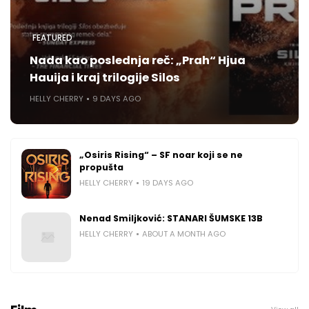
FEATURED
Nada kao poslednja reč: „Prah“ Hjua
Hauija i kraj trilogije Silos
HELLY CHERRY
9 DAYS AGO
„Osiris Rising“ – SF noar koji se ne
propušta
HELLY CHERRY
19 DAYS AGO
Nenad Smiljković: STANARI ŠUMSKE 13B
HELLY CHERRY
ABOUT A MONTH AGO