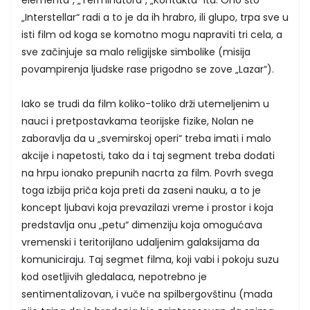
elementa“, „Terminatora“, „Kontakta“ itd. Ono što
„Interstellar“ radi a to je da ih hrabro, ili glupo, trpa sve u
isti film od koga se komotno mogu napraviti tri cela, a
sve začinjuje sa malo religijske simbolike (misija
povampirenja ljudske rase prigodno se zove „Lazar“).
Iako se trudi da film koliko-toliko drži utemeljenim u
nauci i pretpostavkama teorijske fizike, Nolan ne
zaboravlja da u „svemirskoj operi“ treba imati i malo
akcije i napetosti, tako da i taj segment treba dodati
na hrpu ionako prepunih nacrta za film. Povrh svega
toga izbija priča koja preti da zaseni nauku, a to je
koncept ljubavi koja prevazilazi vreme i prostor i koja
predstavlja onu „petu“ dimenziju koja omogućava
vremenski i teritorijlano udaljenim galaksijama da
komuniciraju. Taj segmet filma, koji vabi i pokoju suzu
kod osetljivih gledalaca, nepotrebno je
sentimentalizovan, i vuče na spilbergovštinu (mada