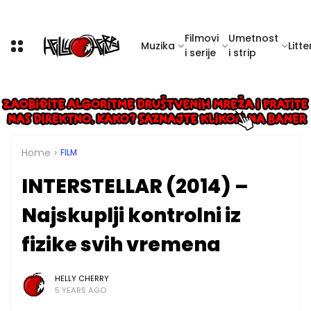
Filmovi
Umetnost
Muzika
Litte
i serije
i strip
Home
FILM
INTERSTELLAR (2014) –
Najskuplji kontrolni iz
fizike svih vremena
HELLY CHERRY
5 YEARS AGO