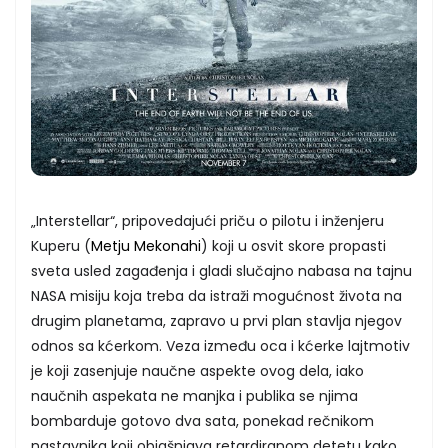
„Interstellar“, pripovedajući priču o pilotu i inženjeru
Kuperu (
Metju Mekonahi
) koji u osvit skore propasti
sveta usled zagađenja i gladi slučajno nabasa na tajnu
NASA misiju koja treba da istraži mogućnost života na
drugim planetama, zapravo u prvi plan stavlja njegov
odnos sa kćerkom. Veza između oca i kćerke lajtmotiv
je koji zasenjuje naučne aspekte ovog dela, iako
naučnih aspekata ne manjka i publika se njima
bombarduje gotovo dva sata, ponekad rečnikom
nastavnika koji objašnjava retardiranom detetu kako