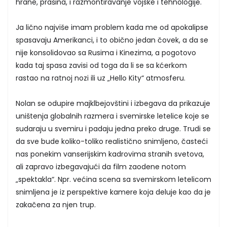
hrane, prašina, i razmontiravanje vojske i tehnologije.
Ja lično najviše imam problem kada me od apokalipse
spasavaju Amerikanci, i to obično jedan čovek, a da se
nije konsolidovao sa Rusima i Kinezima, a pogotovo
kada taj spasa zavisi od toga da li se sa kćerkom
rastao na ratnoj nozi ili uz „Hello Kity“ atmosferu.
Nolan se odupire majklbejovštini i izbegava da prikazuje
uništenja globalnih razmera i svemirske letelice koje se
sudaraju u svemiru i padaju jedna preko druge. Trudi se
da sve bude koliko-toliko realistično snimljeno, časteći
nas ponekim vanserijskim kadrovima stranih svetova,
ali zapravo izbegavajući da film zaodene notom
„spektakla“. Npr. većina scena sa svemirskom letelicom
snimljena je iz perspektive kamere koja deluje kao da je
zakačena za njen trup.