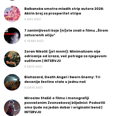
Balkanska smotra mladih strip autora 2026:
Akirin broj za prosperitet stripa
A DAY AGO
7 zanimljivosti koje (ni)ste znali o filmu „Širom
zatvorenih očiju“
5 YEARS AGO
Zoran Nikolić (jst mnml): Minimalizam nije
odricanje od izraza, već potraga za njegovom
suštinom | INTERVJU
5 DAYS AGO
Biohazard, Death Angel i Sworn Enemy: Tri
decenije žestine stale u jednu noć
9 DAYS AGO
Miroslav Stašić o filmu i monografiji
posvećenim Zvoncekovoj bilježnici: Podsetili
smo ljude na jedan dobar i originalni bend |
INTERVJU