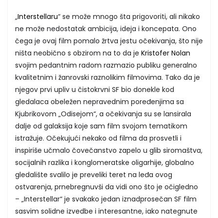
„
Interstellaru
“ se može mnogo šta prigovoriti, ali nikako
ne može nedostatak ambicija, ideja i koncepata. Ono
čega je ovaj film pomalo žrtva jestu očekivanja, što nije
ništa neobično s obzirom na to da je
Kristofer Nolan
svojim pedantnim radom razmazio publiku generalno
kvalitetnim i žanrovski raznolikim filmovima. Tako da je
njegov prvi upliv u čistokrvni SF bio donekle kod
gledalaca obeležen nepravednim poređenjima sa
Kjubrikovom „Odisejom“, a očekivanja su se lansirala
dalje od galaksija koje sam film svojom tematikom
istražuje. Očekujući nekako od filma da prosvetli i
inspiriše učmalo čovečanstvo zapelo u glib siromaštva,
socijalnih razlika i konglomeratske oligarhije, globalno
gledalište svalilo je preveliki teret na leđa ovog
ostvarenja, prnebregnuvši da vidi ono što je očigledno
– „Interstellar“ je svakako jedan iznadprosečan SF film
sasvim solidne izvedbe i interesantne, iako nategnute