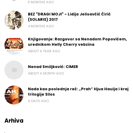
5 MONTHS AGO
BEZ "DRAGI MOJI" - Lidija Jelisavčić Ćirić
(SOLARIS) 2017
4 MONTHS AGO
Knjigovanje: Razgovor sa Nenadom Popovićem,
urednikom Helly Cherry vebzina
ABOUT A YEAR AGO
Nenad Smiljković: CIMER
ABOUT A MONTH AGO
Nada kao poslednja reč: „Prah“ Hjua Hauija i kraj
trilogije Silos
9 DAYS AGO
Arhiva