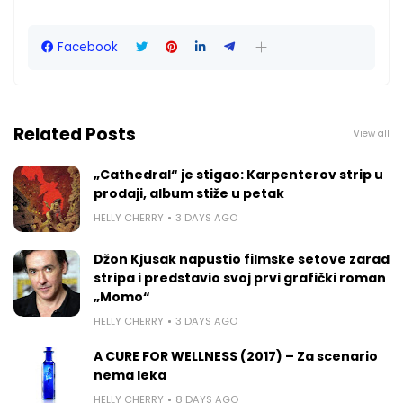
Facebook
Related Posts
View all
„Cathedral“ je stigao: Karpenterov strip u
prodaji, album stiže u petak
HELLY CHERRY
3 DAYS AGO
Džon Kjusak napustio filmske setove zarad
stripa i predstavio svoj prvi grafički roman
„Momo“
HELLY CHERRY
3 DAYS AGO
A CURE FOR WELLNESS (2017) – Za scenario
nema leka
HELLY CHERRY
8 DAYS AGO