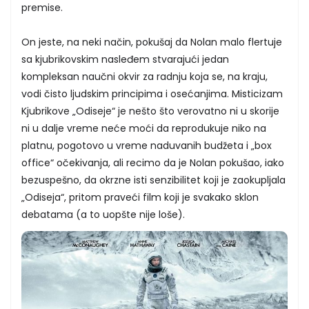
premise.
On jeste, na neki način, pokušaj da Nolan malo flertuje
sa kjubrikovskim nasleđem stvarajući jedan
kompleksan naučni okvir za radnju koja se, na kraju,
vodi čisto ljudskim principima i osećanjima. Misticizam
Kjubrikove „Odiseje“ je nešto što verovatno ni u skorije
ni u dalje vreme neće moći da reprodukuje niko na
platnu, pogotovo u vreme naduvanih budžeta i „box
office“ očekivanja, ali recimo da je Nolan pokušao, iako
bezuspešno, da okrzne isti senzibilitet koji je zaokupljala
„Odiseja“, pritom praveći film koji je svakako sklon
debatama (a to uopšte nije loše).