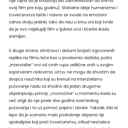
nije tajna da je bradonja bio zainteresovan da snima
ovaj film pre koju godinu). Globalne ideje humanizma i
čovečanstva laički i naivno se svode na emotivni
odnos dveju jedinki, tako da nisu u krivu oni koji tvrde
da je ovo najskuplji film o ljubavi oca i kćerke ikada
snimljen.
S druge strane, sitničavci i dežurni brojači izgovorenih
replika na filmu biće kao u prodavnici slatkiša, pošto
„Interstellar“ vrvi od crnih rupa velilične onih u svojim
sopstvenim redovima. Lično, ne mogu da shvatim da
dvojica naučnika koji su krenuli na interstelarno
putovanje nađu za shodno da jedan drugome
objašnjavaju princip „crvotočine“ u momentu kada su
već stigli do nje posle dve godine svemirskog
putovanja i to uz pomoć papira i olovke. Takođe, bilo bi
lepo da je scenario malo podrobnije objasnio tip
apokalipise koji preti čovečanstvu, otkud nestašica