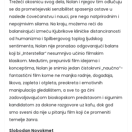
Trežeći okosnicu svog dela, Nolan i njegov tim odlučuju
se da prometejevski senzibilitet spasenja ostave u
nasleđe čovečanstvu i nauci, pre nego natprirodnim i
nepojmivim silama. Na kraju, možemo reći da
balansirajući izmeću Kjubrikove kliničke distanciranosti
od humanizma i Spilbergovog toplog ljudskog
sentimenta, Nolan nije pronašao odgovarajući balans
koji bi „Interstellar“ nesumnjivo učinio filmskim
klasikom. Međutim, prepunivši film idejama i
konceptima, Nolan je snimio jedan čistokrvni „naučno“-
fantastični film kome ne manjka radnje, događaja,
likova, zapleta i otpleta, preokreta i emotivnih
manipulacija gledalištem, a sve to ga čini
zadovoljavajućom bioskopskom predstavom i sigurnim
kandidatom za dokone razgovore uz kafu, dok god
smo svesni da nije u pitanju film koji će promeniti
temelje žanra.
Slobodan Novokmet