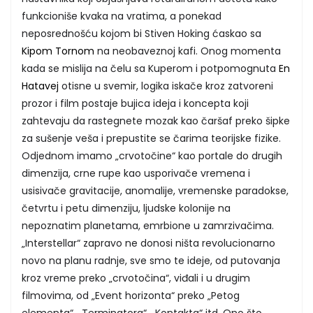
funkcioniše kvaka na vratima, a ponekad
neposrednošću kojom bi Stiven Hoking ćaskao sa
Kipom Tornom
na neobaveznoj kafi. Onog momenta
kada se mislija na čelu sa Kuperom i potpomognuta
En
Hatavej
otisne u svemir, logika iskače kroz zatvoreni
prozor i film postaje bujica ideja i koncepta koji
zahtevaju da rastegnete mozak kao čaršaf preko šipke
za sušenje veša i prepustite se čarima teorijske fizike.
Odjednom imamo „crvotočine“ kao portale do drugih
dimenzija, crne rupe kao usporivače vremena i
usisivače gravitacije, anomalije, vremenske paradokse,
četvrtu i petu dimenziju, ljudske kolonije na
nepoznatim planetama, emrbione u zamrzivačima.
„Interstellar“ zapravo ne donosi ništa revolucionarno
novo na planu radnje, sve smo te ideje, od putovanja
kroz vreme preko „crvotočina“, viđali i u drugim
filmovima, od „Event horizonta“ preko „Petog