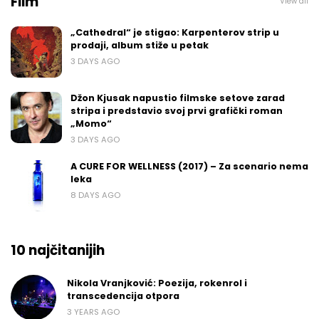
Film
View all
„Cathedral“ je stigao: Karpenterov strip u
prodaji, album stiže u petak
3 DAYS AGO
Džon Kjusak napustio filmske setove zarad
stripa i predstavio svoj prvi grafički roman
„Momo“
3 DAYS AGO
A CURE FOR WELLNESS (2017) – Za scenario nema
leka
8 DAYS AGO
10 najčitanijih
Nikola Vranjković: Poezija, rokenrol i
transcedencija otpora
3 YEARS AGO