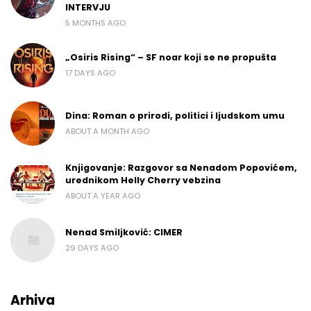
INTERVJU
5 MONTHS AGO
„Osiris Rising“ – SF noar koji se ne propušta
17 DAYS AGO
Dina: Roman o prirodi, politici i ljudskom umu
ABOUT A MONTH AGO
Knjigovanje: Razgovor sa Nenadom Popovićem,
urednikom Helly Cherry vebzina
ABOUT A YEAR AGO
Nenad Smiljković: CIMER
29 DAYS AGO
Arhiva