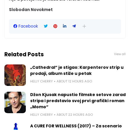
Slobodan Novokmet
Facebook
Related Posts
View all
„Cathedral“ je stigao: Karpenterov strip u
prodaji, album stiže u petak
HELLY CHERRY
ABOUT 12 HOURS AGO
Džon Kjusak napustio filmske setove zarad
stripa i predstavio svoj prvi grafički roman
„Momo“
HELLY CHERRY
ABOUT 22 HOURS AGO
A CURE FOR WELLNESS (2017) – Za scenario