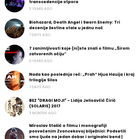
transcedencija otpora
3 YEARS AGO
Biohazard, Death Angel i Sworn Enemy: Tri
decenije žestine stale u jednu noć
7 DAYS AGO
7 zanimljivosti koje (ni)ste znali o filmu „Širom
zatvorenih očiju“
5 YEARS AGO
Nada kao poslednja reč: „Prah“ Hjua Hauija i kraj
trilogije Silos
7 DAYS AGO
BEZ "DRAGI MOJI" - Lidija Jelisavčić Ćirić
(SOLARIS) 2017
3 MONTHS AGO
Miroslav Stašić o filmu i monografiji
posvećenim Zvoncekovoj bilježnici: Podsetili
smo ljude na jedan dobar i originalni bend |