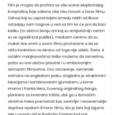
Film je mogao da profitira sa više scena eksplicitnijeg
krvoprolića, koje odavno više nisu novost u horor filmu.
Odnosi koji su uspostavljeni između nekih od likova
ostavljaju nam tragove u vezi sa tim ko će prvi da baci
kašiku (to obično bivaju oni koji su antipatičniji i nečim
su se ogrešili kod publike), međutim cenimo da su
makar dve smrti u ovom filmu protraćene a da se
ništa konkretno na ekranu od toga nije videlo. Šteta. A
ostalim manjkavostima teško možemo da zamerimo,
pošto su one obično prisutne i u ambicioznijim
domaćim filmovima. Ovo ostvarenje, namenski
snimano na engleskom jeziku, očigledno je atraktivnim
lokacijama i kombinovanim glumištem, u kome
imamo i Franka Nera, čuvenog originalnog Đanga,
planirano za inostrano tržište, dok ga u domaćim
okvirima treba posmatrati kao zanimljiv i nezanemarljiv
doprinos srpskom B horor filmu, što je žanr koji sigurno
nije u povoju niti je ikada bio forsiran kod nas.