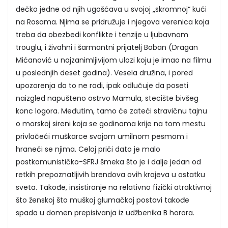
dečko jedne od njih ugošćava u svojoj „skromnoj“ kući
na Rosama. Njima se pridružuje i njegova verenica koja
treba da obezbedi konflikte i tenzije u ljubavnom
trouglu, i živahni i šarmantni prijatelj Boban (Dragan
Mićanović u najzanimljivijom ulozi koju je imao na filmu
u poslednjih deset godina). Vesela družina, i pored
upozorenja da to ne radi, ipak odlučuje da poseti
naizgled napušteno ostrvo Mamula, stecište bivšeg
konc logora. Međutim, tamo će zateći stravičnu tajnu
o morskoj sireni koja se godinama krije na tom mestu
privlačeći muškarce svojom umilnom pesmom i
hraneći se njima. Celoj priči dato je malo
postkomunističko-SFRJ šmeka što je i dalje jedan od
retkih prepoznatljivih brendova ovih krajeva u ostatku
sveta. Takođe, insistiranje na relativno fizički atraktivnoj
što ženskoj što muškoj glumačkoj postavi takođe
spada u domen prepisivanja iz udžbenika B horora.