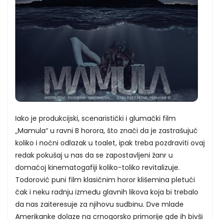
Iako je produkcijski, scenaristički i glumački film
„Mamula“ u ravni B horora, što znači da je zastrašujuć
koliko i noćni odlazak u toalet, ipak treba pozdraviti ovaj
redak pokušaj u nas da se zapostavljeni žanr u
domaćoj kinematogafiji koliko-toliko revitalizuje.
Todorović puni film klasičnim horor klišemina pletući
čak i neku radnju između glavnih likova koja bi trebalo
da nas zaiteresuje za njihovu sudbinu. Dve mlade
Amerikanke dolaze na crnogorsko primorije gde ih bivši