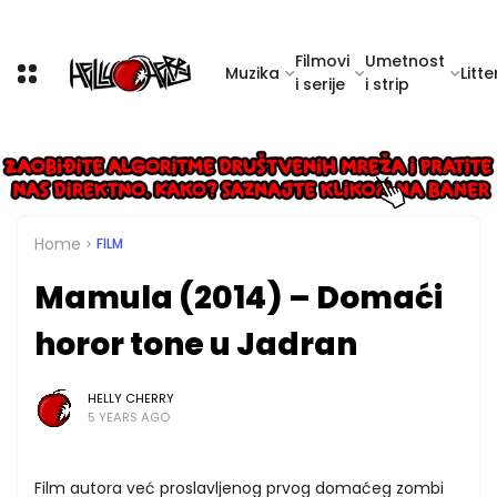
Filmovi
Umetnost
Muzika
Litte
i serije
i strip
Home
FILM
Mamula (2014) – Domaći
horor tone u Jadran
HELLY CHERRY
5 YEARS AGO
Film autora već proslavljenog prvog domaćeg zombi