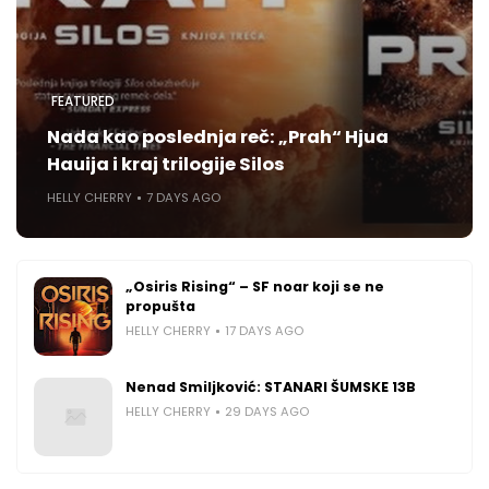
FEATURED
Nada kao poslednja reč: „Prah“ Hjua
Hauija i kraj trilogije Silos
HELLY CHERRY
7 DAYS AGO
„Osiris Rising“ – SF noar koji se ne
propušta
HELLY CHERRY
17 DAYS AGO
Nenad Smiljković: STANARI ŠUMSKE 13B
HELLY CHERRY
29 DAYS AGO