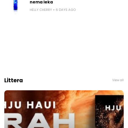
nema leka
HELLY CHERRY
6 DAYS AGO
Littera
View all