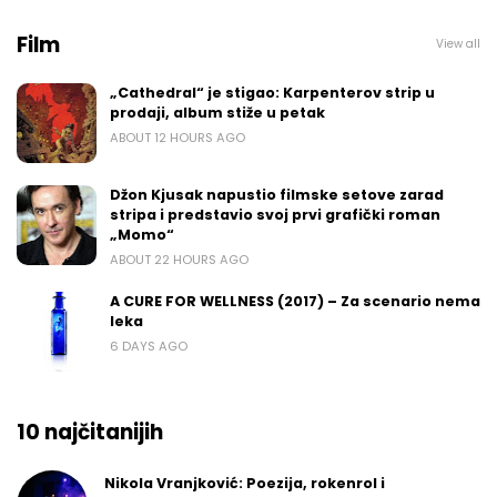
Film
View all
„Cathedral“ je stigao: Karpenterov strip u
prodaji, album stiže u petak
ABOUT 12 HOURS AGO
Džon Kjusak napustio filmske setove zarad
stripa i predstavio svoj prvi grafički roman
„Momo“
ABOUT 22 HOURS AGO
A CURE FOR WELLNESS (2017) – Za scenario nema
leka
6 DAYS AGO
10 najčitanijih
Nikola Vranjković: Poezija, rokenrol i