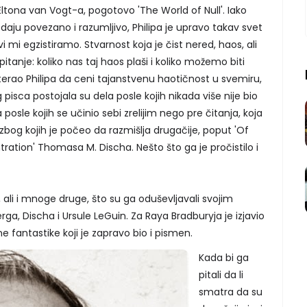
 Eltona van Vogt-a, pogotovo 'The World of Null'. Iako
edaju povezano i razumljivo, Philipa je upravo takav svet
 mi egzistiramo. Stvarnost koja je čist nered, haos, ali
pitanje: koliko nas taj haos plaši i koliko možemo biti
terao Philipa da ceni tajanstvenu haotičnost u svemiru,
g pisca postojala su dela posle kojih nikada više nije bio
a posle kojih se učinio sebi zrelijim nego pre čitanja, koja
zbog kojih je počeo da razmišlja drugačije, poput 'Of
ation' Thomasa M. Discha. Nešto što ga je pročistilo i
ali i mnoge druge, što su ga oduševljavali svojim
ga, Discha i Ursule LeGuin. Za Raya Bradburyja je izjavio
 fantastike koji je zapravo bio i pismen.
Kada bi ga
pitali da li
smatra da su