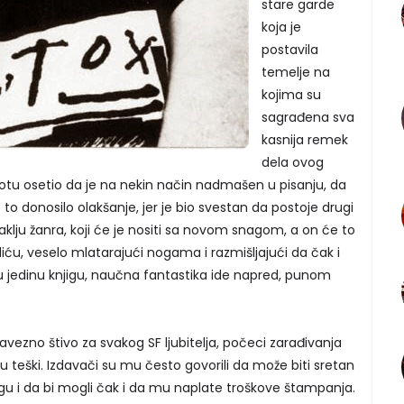
stare garde
koja je
postavila
temelje na
kojima su
sagrađena sva
kasnija remek
dela ovog
votu osetio da je na nekin način nadmašen u pisanju, da
e to donosilo olakšanje, jer je bio svestan da postoje drugi
baklju žanra, koji će je nositi sa novom snagom, a on će to
ću, veselo mlatarajući nogama i razmišljajući da čak i
nu jedinu knjigu, naučna fantastika ide napred, punom
vezno štivo za svakog SF ljubitelja, počeci zarađivanja
u teški. Izdavači su mu često govorili da može biti sretan
igu i da bi mogli čak i da mu naplate troškove štampanja.