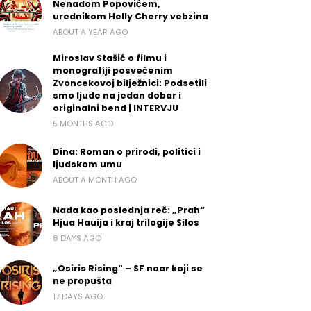
Nenadom Popovićem,
urednikom Helly Cherry vebzina
ABOUT A YEAR AGO
Miroslav Stašić o filmu i
monografiji posvećenim
Zvoncekovoj bilježnici: Podsetili
smo ljude na jedan dobar i
originalni bend | INTERVJU
5 MONTHS AGO
Dina: Roman o prirodi, politici i
ljudskom umu
ABOUT A MONTH AGO
Nada kao poslednja reč: „Prah“
Hjua Hauija i kraj trilogije Silos
8 DAYS AGO
„Osiris Rising“ – SF noar koji se
ne propušta
17 DAYS AGO