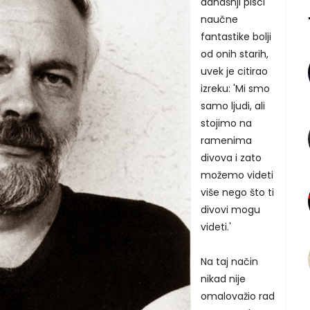
današnji pisci
naučne
fantastike bolji
od onih starih,
uvek je citirao
izreku: 'Mi smo
samo ljudi, ali
stojimo na
ramenima
divova i zato
možemo videti
više nego što ti
divovi mogu
videti.'
Na taj način
nikad nije
omalovažio rad