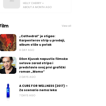
HELLY CHERRY
ABOUT A MONTH AGO
Film
View all
„Cathedral“ je stigao:
Karpenterov strip u prodaji,
album stiže u petak
A DAY AGO
Džon Kjusak napustio filmske
setove zarad stripa i
predstavio svoj prvi grafički
roman „Momo“
2 DAYS AGO
A CURE FOR WELLNESS (2017) –
Za scenario nema leka
7 DAYS AGO