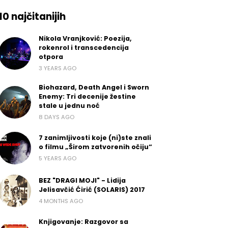
10 najčitanijih
Nikola Vranjković: Poezija,
rokenrol i transcedencija
otpora
3 YEARS AGO
Biohazard, Death Angel i Sworn
Enemy: Tri decenije žestine
stale u jednu noć
8 DAYS AGO
7 zanimljivosti koje (ni)ste znali
o filmu „Širom zatvorenih očiju“
5 YEARS AGO
BEZ "DRAGI MOJI" - Lidija
Jelisavčić Ćirić (SOLARIS) 2017
4 MONTHS AGO
Knjigovanje: Razgovor sa