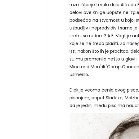
razmišljanje terala dela Alfreda
delovi ove knjige uopšte ne izgl
podsećao na stvarnost u kojoj svi
uzbudljiv i nepredvidiv i samo je 
sretni sa redom? A E. Vogt je na
koje se ne treba plašiti. Za naše
isti, nakon što ih je pročitao, del
su mu promenila nešto u glavi i 
Mice and Men' ili 'Camp Concentr
usmerilo.
Dick je veoma cenio ovog pisca, 
pisanjem, poput Sladeka, Malzber
da je jedini među piscima naučne