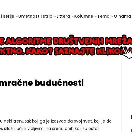
i serije
Umetnost i strip
Littera
Kolumne
Tema
O nama
k mračne budućnosti
 neki trenutak koji ga je izazvao da svoj svet, koji je do
, izloži i učini vidljivim, na sreću onih koji su ostali