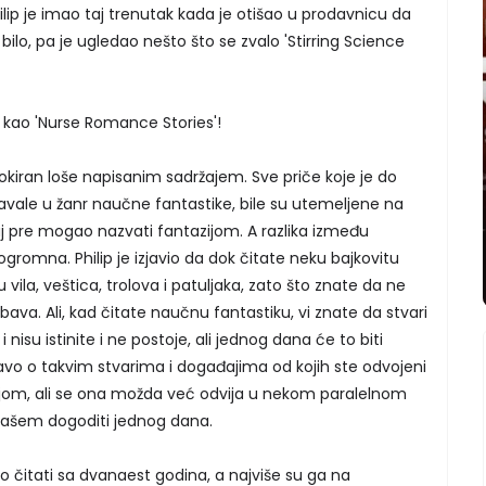
ip je imao taj trenutak kada je otišao u prodavnicu da
e bilo, pa je ugledao nešto što se zvalo 'Stirring Science
či kao 'Nurse Romance Stories'!
šokiran loše napisanim sadržajem. Sve priče koje je do
tavale u žanr naučne fantastike, bile su utemeljene na
j pre mogao nazvati fantazijom. A razlika između
ogromna. Philip je izjavio da dok čitate neku bajkovitu
 vila, veštica, trolova i patuljaka, zato što znate da ne
abava. Ali, kad čitate naučnu fantastiku, vi znate da stvari
nisu istinite i ne postoje, ali jednog dana će to biti
pravo o takvim stvarima i događajima od kojih ste odvojeni
m, ali se ona možda već odvija u nekom paralelnom
 vašem dogoditi jednog dana.
o čitati sa dvanaest godina, a najviše su ga na