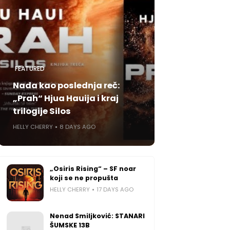
FEATURED
Nada kao poslednja reč:
„Prah“ Hjua Hauija i kraj
trilogije Silos
HELLY CHERRY
8 DAYS AGO
„Osiris Rising“ – SF noar
koji se ne propušta
HELLY CHERRY
17 DAYS AGO
Nenad Smiljković: STANARI
ŠUMSKE 13B