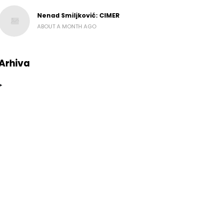
Nenad Smiljković: CIMER
ABOUT A MONTH AGO
Arhiva