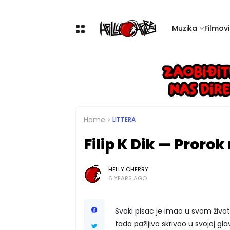
Muzika
Filmovi 
Home
LITTERA
Filip K Dik — Proro
HELLY CHERRY
6 YEARS AGO
Svaki pisac je imao u svom životu
tada pažljivo skrivao u svojoj glavi