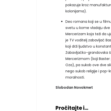
pokazuje kroz manufakturu 
kolonijama).
Deo romana koji se u filmu
svetu u kome vladaju dve su
Mercerizam koja teži da uj
je TV voditelj zabavljač Bas
koji drži ljudstvo u kons
Zabavljačko-grandovska šar
Mercerizmom (koji Baster 
Oza), pa sukob ove dve sil
nego sukob religije i pop-k
moralnosti.
Slobodan Novokmet
Pročitajte i...