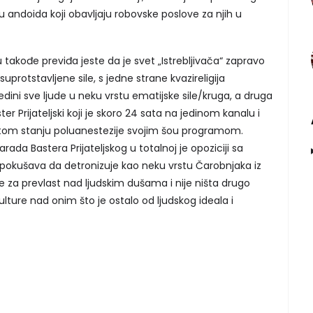
andoida koji obavljaju robovske poslove za njih u
 takođe previđa jeste da je svet „Istrebljivača“ zapravo
protstavljene sile, s jedne strane kvazireligija
edini sve ljude u neku vrstu ematijske sile/kruga, a druga
ter Prijateljski koji je skoro 24 sata na jedinom kanalu i
tantom stanju poluanestezije svojim šou programom.
ada Bastera Prijateljskog u totalnoj je opoziciji sa
pokušava da detronizuje kao neku vrstu Čarobnjaka iz
e za prevlast nad ljudskim dušama i nije ništa drugo
ulture nad onim što je ostalo od ljudskog ideala i