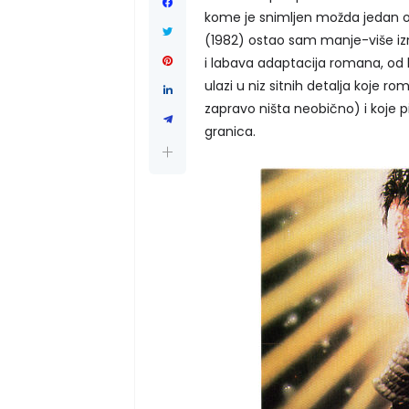
kome je snimljen možda jedan o
(1982) ostao sam manje-više izn
i labava adaptacija romana, od k
ulazi u niz sitnih detalja koje 
zapravo ništa neobično) i koje p
granica.