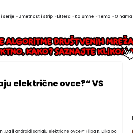
i serije
Umetnost i strip
Littera
Kolumne
Tema
O nama
jaju električne ovce?“ VS
 „Da li androidi sanjaju električne ovce?“ Filipa K. Dika po