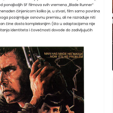
d ponajboljih SF filmova svih vremena „Blade Runner“
enađen činjenicom koliko je, u stvari, film samo površna
oga pozajmljuje osnovnu premisu, ali ne razrađuje niti
roman čine dosta kompleksnijim (što u adaptacijama nije
itanja identiteta i čovečnosti dovode do zadivljujućih