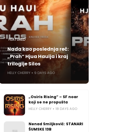
FEATURED
Nada kao poslednja reč:
„Prah“ Hjua Hauija i kraj
trilogije Silos
HELLY CHERRY
9 DAYS AGO
„Osiris Rising“ – SF noar
koji se ne propušta
HELLY CHERRY
18 DAYS AGO
Nenad Smiljković: STANARI
ŠUMSKE 13B