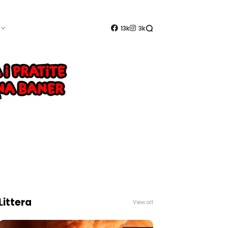
13k
3k
Littera
View all