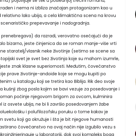
lmu) pojavljuje se tek u poslednjoj trećini romana,
azrađen i nema ni izbliza značajan protagonizam kao u
relativno lako ubija, a cela klimaktična scena na krovu
 scenarističko prepevavanje i nadogradnja.
i prenebregava) da razradi, verovatno osećajući da je
alo bizarno, jeste činjenica da se roman manje-više vrti
ne staratelj/vlasnik neke životinje (setimo se scene sa
topijski svet je svet bez životinja koje su mahom izumrle,
jeste znak klasne superiornosti. Međutim, čovečanstvo
cije prave životinje-andoide koje se mogu kupiti po
m u katalogu koji se tretira kao Biblija. Rik deo svoje
a kušnji zbog posla kojim se bavi vezuje za posedovanje i
(roman počinje njegovom brigom za ovcom, kulminira
 iz osvete ubija, ne bi li završio posedovanjem žabe
poluekološku i polufilozofsku poruku o tome kakav je
svetu koji ga okružuje i šta je bit njegove humanosti
stirano čovečanstvo na ovaj način nije izgubilo vezu s
kroinžinjeringuje u laboratoriji, dok svoj kompleks boga