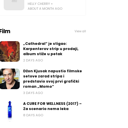
HELLY CHERRY
ABOUT A MONTH AGO
Film
View all
„Cathedral“ je stigao:
Karpenterov strip u prodaji,
album stiže u petak
2 DAYS AGO
Džon Kjusak napustio filmske
setove zarad stripa i
predstavio svoj prvi grafički
roman „Momo“
3 DAYS AGO
A CURE FOR WELLNESS (2017) –
Za scenario nema leka
8 DAYS AGO