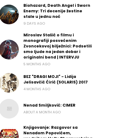
Biohazard, Death Angel i Sworn
Enemy: Tri decenije žestine
stale u jednu noć
9 DAYS AGO
Miroslav Stašić o filmu i
monografiji posvećenim
Zvoncekovoj bilježnici: Podsetili
smo ljude na jedan dobar i
originalni bend | INTERVJU
5 MONTHS AGO
BEZ "DRAGI MOJI" - Lidija
Jelisavčić Ćirić (SOLARIS) 2017
4 MONTHS AGO
Nenad Smiljković: CIMER
ABOUT A MONTH AGO
Knjigovanje: Razgovor sa
Nenadom Popovićem,