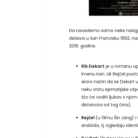
Da navedemo samo neke naizgl
dešava u San Francisku 1992. na
2019. godine.
Rik Dekart
je u romanu opi
imenu Iran. Lik Rejčel posto
skoro način da se Dekart 
neku vrstu epmatijske otp
što će voditi ljubav s njo
distancira od tog čina).
Rejčel
(u filmu Šin Jang) i
andoida, tj. izgledaju ident