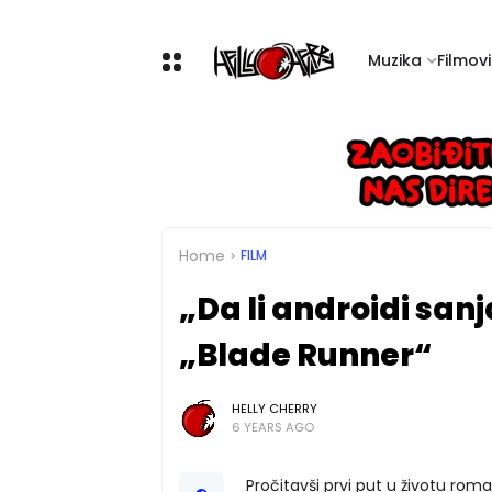
Muzika
Filmovi 
Home
FILM
„Da li androidi san
„Blade Runner“
HELLY CHERRY
6 YEARS AGO
Pročitavši prvi put u životu roman