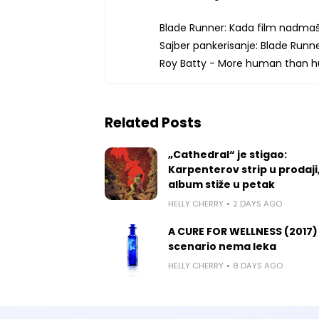
Blade Runner: Kada film nadma
Sajber pankerisanje: Blade Runn
Roy Batty - More human than 
Related Posts
„Cathedral“ je stigao:
Karpenterov strip u prodaji
album stiže u petak
HELLY CHERRY
2 DAYS AGO
A CURE FOR WELLNESS (2017)
scenario nema leka
HELLY CHERRY
8 DAYS AGO