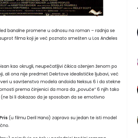
ed banalne promene u odnosu na roman – radnja se
suprot filma koji je već poznato smešten u Los Anđeles
san kao okrugli, neupečatljivi čikica oženjen ženom po
ji, ali ona nije predmet Dekrtove idealističke ljubavi, već
uveri u savršenstvo modela andoida Neksus 6 i da stekne
ornosti prema činjenici da mora da „povuče“ 6 njih tako
m (ne bi li dokazao da je sposoban da se emotivno
Pris
(u filmu Deril Hana) zapravo su jedan te isti model
ično.