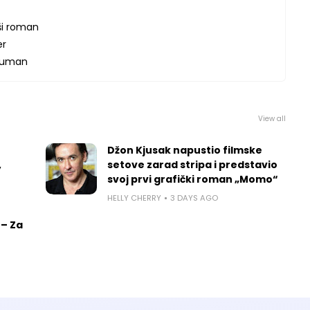
ši roman
er
human
View all
Džon Kjusak napustio filmske
,
setove zarad stripa i predstavio
svoj prvi grafički roman „Momo“
HELLY CHERRY
3 DAYS AGO
 – Za