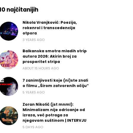
10 najčitanijih
Nikola Vranjković: Poezija,
rokenrol i transcedencija
otpora
3 YEARS AGO
Balkanska smotra mladih strip
autora 2026: Akirin broj za
prosperitet stripa
ABOUT 15 HOURS AGO
7 zanimljivosti koje (ni)ste znali
o filmu „Širom zatvorenih očiju“
5 YEARS AGO
Zoran Nikolić (jst mnml):
Minimalizam nije odricanje od
izraza, već potraga za
njegovom suštinom | INTERVJU
5 DAYS AGO