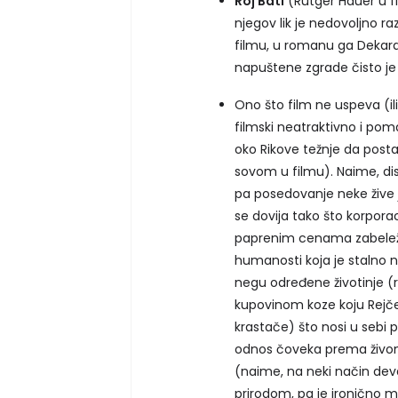
Roj Bati
(Rutger Hauer u fi
njegov lik je nedovoljno r
filmu, u romanu ga Dekard 
napuštene zgrade čisto je
Ono što film ne uspeva (il
filmski neatraktivno i pom
oko Rikove težnje da posta
sovom u filmu). Naime, dis
pa posedovanje neke žive 
se dovija tako što korpora
paprenim cenama zabeleženi
humanosti koja je stalno n
negu određene životinje 
kupovinom koze koju Rejčel
krastače) što nosi u sebi 
odnos čoveka prema živom 
(naime, na neki način deva
prirodom, pa je ironično mi