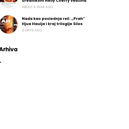
urednikom Helly Cherry vebzina
ABOUT A YEAR AGO
Nada kao poslednja reč: „Prah“
Hjua Hauija i kraj trilogije Silos
9 DAYS AGO
Arhiva