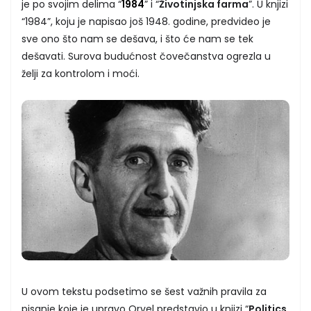
je po svojim delima “
1984
” i “
Životinjska farma
”. U knjizi
“1984”, koju je napisao još 1948. godine, predvideo je
sve ono što nam se dešava, i što će nam se tek
dešavati. Surova budućnost čovečanstva ogrezla u
želji za kontrolom i moći.
U ovom tekstu podsetimo se šest važnih pravila za
pisanje koje je upravo Orvel predstavio u knjizi “
Politics