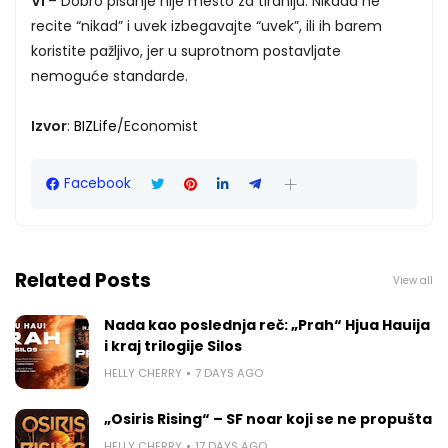
VI
– Dobro pisanje nije mesto za tiraniju. Nikada ne
recite “nikad” i uvek izbegavajte “uvek”, ili ih barem
koristite pažljivo, jer u suprotnom postavljate
nemoguće standarde.
Izvor
:
BIZLife
/Economist
Facebook
Related Posts
View all
Nada kao poslednja reč: „Prah“ Hjua Hauija
i kraj trilogije Silos
HELLY CHERRY
7 DAYS AGO
„Osiris Rising“ – SF noar koji se ne propušta
HELLY CHERRY
17 DAYS AGO