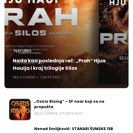
FEATURED
Nada kao poslednja reč: „Prah“ Hjua
Hauija i kraj trilogije Silos
HELLY CHERRY
7 DAYS AGO
„Osiris Rising“ – SF noar koji se ne
propušta
HELLY CHERRY
17 DAYS AGO
Nenad Smiljković: STANARI ŠUMSKE 13B