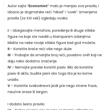
Autor sajta “
Economist
” malo je menjao ova pravila, i
izbacio je dogmatske reči “nikad” i “uvek”. Izmenjena
pravila (za XXI vek) izgledaju ovako:
I
– Izbegavajte metafore, poređenja ili druge stilske
figure na koje ste navikli u štampanim izdanjima.
Mislite na neke novije stilske figure kad god možete.
II
– Koristite kraće reči više nego duže.
III
– Probajte da smanjite broj reči, posebno onih koji ne
daju neko dodatno značenje.
IV
– Nemojte previše koristiti pasiv. Bilo da koristite
pasiv ili aktiv, budite jasni oko toga šta je ko kome
uradio.
V
– Koristite svakodnevni jezik pre nego strane fraze,
naučne izraze ili žargon.
I dodato šesto pravilo: