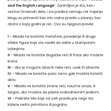
and the English Language
”. Zanimljivo je što, kao i
većina Orvelovih dela, i ovi predlozi nemaju rok trajanja.
Mogu se primeniti kao vrlo važna pravila u pisanju, bez
obzira o kojoj godini je reč. Ovo su njegova pravila:
I
– Nikada ne koristite metafore, poređenje ili druge
stilske figure koje ste navikli da vidite u štampanim
izdanjima.
II
– Nikada ne koristite dugačke reči ili fraze ako možete
kraće.
III
– Ako je moguće izbaciti neke reči, uvek ih izbacite.
IV
– Nikada ne koristite pasiv tamo gde možete koristiti
aktiv.
V
– Nikada ne koristite strane reči, naučne izraze, ili
žargon, ako možete da pišete svakodnevnim jezikom.
VI
– Prekršite bilo koje od ovih pravila pre nego što
kažete nešto primitivno ili pogrdno.