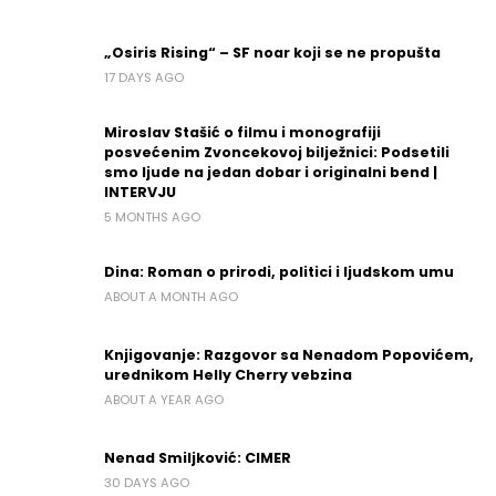
„Osiris Rising“ – SF noar koji se ne propušta
17 DAYS AGO
Miroslav Stašić o filmu i monografiji
posvećenim Zvoncekovoj bilježnici: Podsetili
smo ljude na jedan dobar i originalni bend |
INTERVJU
5 MONTHS AGO
Dina: Roman o prirodi, politici i ljudskom umu
ABOUT A MONTH AGO
Knjigovanje: Razgovor sa Nenadom Popovićem,
urednikom Helly Cherry vebzina
ABOUT A YEAR AGO
Nenad Smiljković: CIMER
30 DAYS AGO