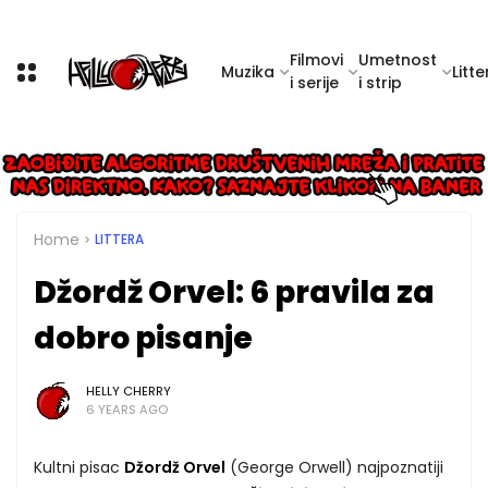
Filmovi
Umetnost
Muzika
Litte
i serije
i strip
Home
LITTERA
Džordž Orvel: 6 pravila za
dobro pisanje
HELLY CHERRY
6 YEARS AGO
Kultni pisac
Džordž Orvel
(George Orwell) najpoznatiji