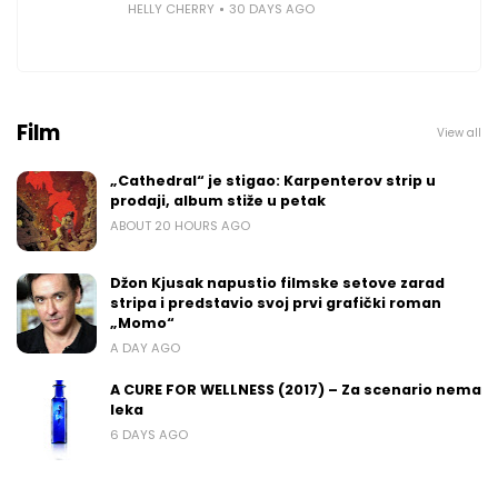
HELLY CHERRY
30 DAYS AGO
Film
View all
„Cathedral“ je stigao: Karpenterov strip u
prodaji, album stiže u petak
ABOUT 20 HOURS AGO
Džon Kjusak napustio filmske setove zarad
stripa i predstavio svoj prvi grafički roman
„Momo“
A DAY AGO
A CURE FOR WELLNESS (2017) – Za scenario nema
leka
6 DAYS AGO