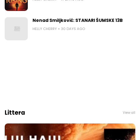
Nenad Smiljković: STANARI ŠUMSKE 13B
HELLY CHERRY
30 DAYS AGO
Littera
View all