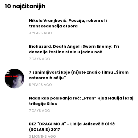
10 najčitanijih
Nikola Vranjković: Poezija, rokenrol i
transcedencija otpora
3 YEARS AGO
Biohazard, Death Angel i Sworn Enemy: Tri
decenije žestine stale u jednu noć
7 DAYS AGO
7 zanimljivosti koje (ni)ste znali o filmu „Širom
zatvorenih očiju“
5 YEARS AGO
Nada kao poslednja reč: „Prah“ Hjua Hauija i kraj
trilogije Silos
7 DAYS AGO
BEZ "DRAGI MOJI" - Lidija Jelisavčić Ćirić
(SOLARIS) 2017
3 MONTHS AGO