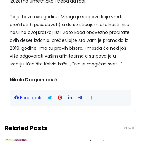
izuzetno umetničko i treba da radi.
To je to za ovu godinu. Mnogo je stripova koje vredi
pročitati (i posedovati) a da se sticajem okolnosti nisu
našli na ovoj kratkoj listi. Zato kada obavezno pročitate
ovih deset izdanja, prečešljajte šta vam je promaklo iz
2019. godine. Ima tu pravih bisera, i možda će neki još
više odgovarati vašim afinitetima a stripova je u
izobilju. Kao što Kalvin kaže: „Ovo je magičan svet...“
Nikola Dragomirović
Facebook
Related Posts
View all