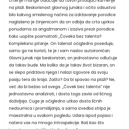
crtenje mange odlučuje da tavori prodajući kamenje
na plaži. Beskorisnost glavnog junaka i očito odsustva
bilo kakvog smislenog načina za izdržavanje porodice
naglašeno je činjenicom da on odbija da crta uprkos
ponudama za angažmanom i izaziva prezir porodice.
Kako uopšte posmatrati „Čoveka bez talenta?
Kompleksno pitanje. On talenat očigledno poseduje,
samo ga ne koristi, te je i sam naslov autoironičan.
Glavni junak nije beskoristan, on jednostavno odlučuje
da takav bude. Ma koliko da je takav život bizaran, on
se slepo pridržava njega i nalazi izgovore da svoju
pasiju tera do kraja. Zašto? Da bi spavao na plaži? Ne,
već da bi bežao od svega. „Čovek bez talenta“ nije
jednostavno analizirati, i dosta toga zavisi od ličnog
doživljaja. Cuge je očigledno utkao dosta ličnih
nedoumica i promišljanja, a sama izvedba stripa je
maestralna u svakom pogledu. Udara ispod pojasa i
natera vas na mnogo introspekcije. Baš kao što