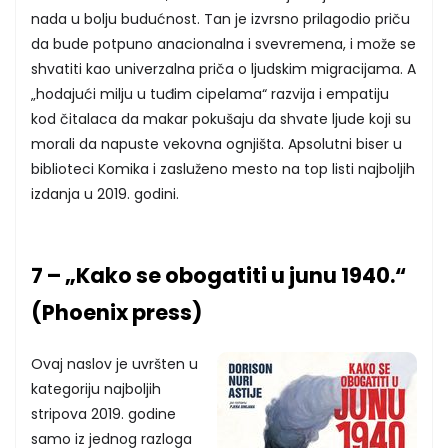
nada u bolju budućnost. Tan je izvrsno prilagodio priču
da bude potpuno anacionalna i svevremena, i može se
shvatiti kao univerzalna priča o ljudskim migracijama. A
„hodajući milju u tuđim cipelama“ razvija i empatiju
kod čitalaca da makar pokušaju da shvate ljude koji su
morali da napuste vekovna ognjišta. Apsolutni biser u
biblioteci Komika i zasluženo mesto na top listi najboljih
izdanja u 2019. godini.
7 – „Kako se obogatiti u junu 1940.“
(Phoenix press)
Ovaj naslov je uvršten u
kategoriju najboljih
stripova 2019. godine
samo iz jednog razloga