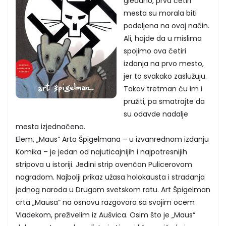
gledano, prva četiri
mesta su morala biti
podeljena na ovaj način.
Ali, hajde da u mislima
spojimo ova četiri
izdanja na prvo mesto,
jer to svakako zaslužuju.
Takav tretman ću im i
pružiti, pa smatrajte da
su odavde nadalje
mesta izjednačena.
Elem, „Maus“ Arta Špigelmana – u izvanrednom izdanju
Komika – je jedan od najuticajnijih i najpotresnijih
stripova u istoriji. Jedini strip ovenčan Pulicerovom
nagradom. Najbolji prikaz užasa holokausta i stradanja
jednog naroda u Drugom svetskom ratu. Art Špigelman
crta „Mausa“ na osnovu razgovora sa svojim ocem
Vladekom, preživelim iz Aušvica. Osim što je „Maus“