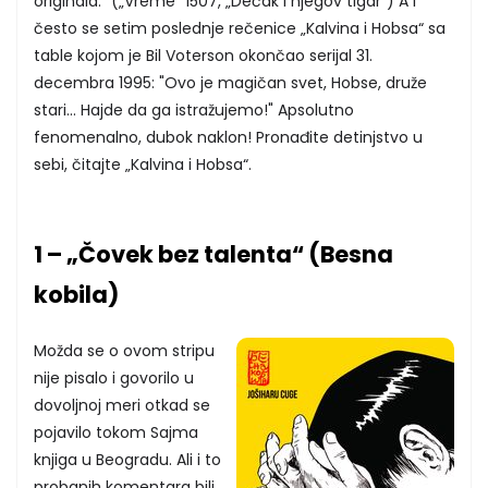
originala.“ („Vreme“ 1507, „Dečak i njegov tigar“) A i
često se setim poslednje rečenice „Kalvina i Hobsa“ sa
table kojom je Bil Voterson okončao serijal 31.
decembra 1995: "Ovo je magičan svet, Hobse, druže
stari... Hajde da ga istražujemo!" Apsolutno
fenomenalno, dubok naklon! Pronađite detinjstvo u
sebi, čitajte „Kalvina i Hobsa“.
1 – „Čovek bez talenta“ (Besna
kobila)
Možda se o ovom stripu
nije pisalo i govorilo u
dovoljnoj meri otkad se
pojavilo tokom Sajma
knjiga u Beogradu. Ali i to
probanih komentara bili