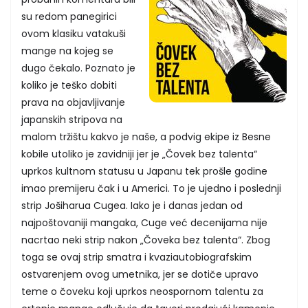
su redom panegirici
ovom klasiku vatakuši
mange na kojeg se
dugo čekalo. Poznato je
koliko je teško dobiti
prava na objavljivanje
japanskih stripova na
malom tržištu kakvo je naše, a podvig ekipe iz Besne
kobile utoliko je zavidniji jer je „Čovek bez talenta“
uprkos kultnom statusu u Japanu tek prošle godine
imao premijeru čak i u Americi. To je ujedno i poslednji
strip Jošiharua Cugea. Iako je i danas jedan od
najpoštovaniji mangaka, Cuge već decenijama nije
nacrtao neki strip nakon „Čoveka bez talenta“. Zbog
toga se ovaj strip smatra i kvaziautobiografskim
ostvarenjem ovog umetnika, jer se dotiče upravo
teme o čoveku koji uprkos neospornom talentu za