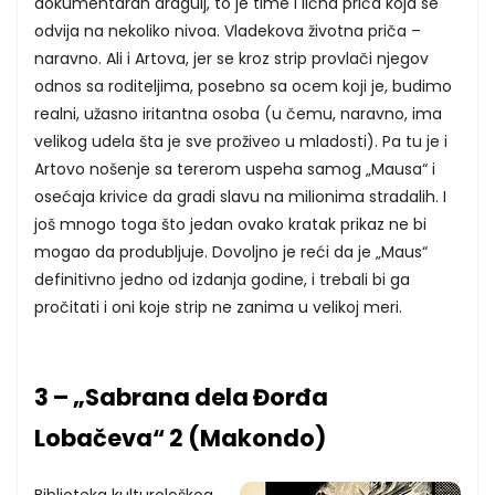
dokumentaran dragulj, to je time i lična priča koja se
odvija na nekoliko nivoa. Vladekova životna priča –
naravno. Ali i Artova, jer se kroz strip provlači njegov
odnos sa roditeljima, posebno sa ocem koji je, budimo
realni, užasno iritantna osoba (u čemu, naravno, ima
velikog udela šta je sve proživeo u mladosti). Pa tu je i
Artovo nošenje sa tererom uspeha samog „Mausa“ i
osećaja krivice da gradi slavu na milionima stradalih. I
još mnogo toga što jedan ovako kratak prikaz ne bi
mogao da produbljuje. Dovoljno je reći da je „Maus“
definitivno jedno od izdanja godine, i trebali bi ga
pročitati i oni koje strip ne zanima u velikoj meri.
3 – „Sabrana dela Đorđa
Lobačeva“ 2 (Makondo)