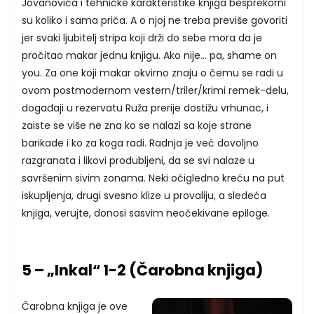
Jovanovića i tehničke karakteristike knjiga besprekorni
su koliko i sama priča. A o njoj ne treba previše govoriti
jer svaki ljubitelj stripa koji drži do sebe mora da je
pročitao makar jednu knjigu. Ako nije... pa, shame on
you. Za one koji makar okvirno znaju o čemu se radi u
ovom postmodernom vestern/triler/krimi remek-delu,
događaji u rezervatu Ruža prerije dostižu vrhunac, i
zaiste se više ne zna ko se nalazi sa koje strane
barikade i ko za koga radi. Radnja je već dovoljno
razgranata i likovi produbljeni, da se svi nalaze u
savršenim sivim zonama. Neki očigledno kreću na put
iskupljenja, drugi svesno klize u provaliju, a sledeća
knjiga, verujte, donosi sasvim neočekivane epiloge.
5 – „Inkal“ 1-2 (Čarobna knjiga)
Čarobna knjiga je ove