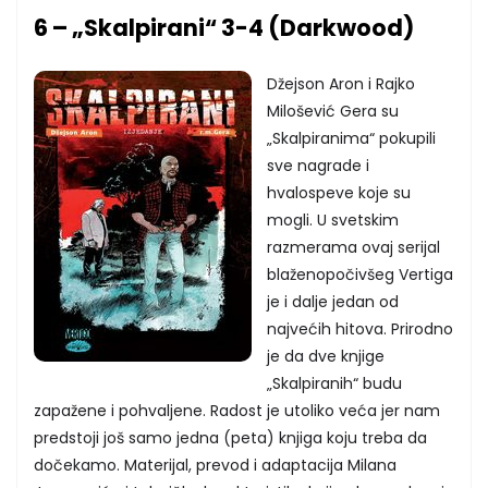
6 – „Skalpirani“ 3-4 (Darkwood)
Džejson Aron i Rajko
Milošević Gera su
„Skalpiranima“ pokupili
sve nagrade i
hvalospeve koje su
mogli. U svetskim
razmerama ovaj serijal
blaženopočivšeg Vertiga
je i dalje jedan od
najvećih hitova. Prirodno
je da dve knjige
„Skalpiranih“ budu
zapažene i pohvaljene. Radost je utoliko veća jer nam
predstoji još samo jedna (peta) knjiga koju treba da
dočekamo. Materijal, prevod i adaptacija Milana