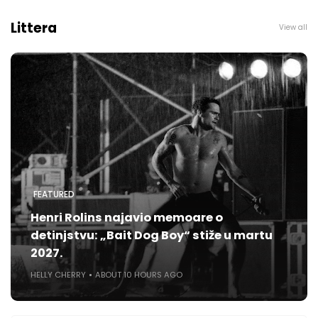
Littera
View all
FEATURED
Henri Rolins najavio memoare o
detinjstvu: „Bait Dog Boy“ stiže u martu
2027.
HELLY CHERRY
ABOUT 10 HOURS AGO