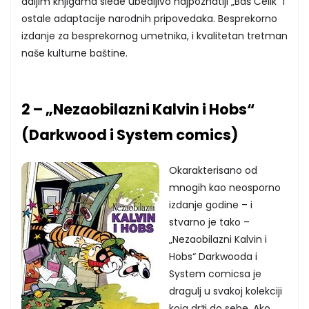
daljim knjigama slede ubedljivo najpoznatiji „Baš Čelik“ i
ostale adaptacije narodnih pripovedaka. Besprekorno
izdanje za besprekornog umetnika, i kvalitetan tretman
naše kulturne baštine.
2 – „Nezaobilazni Kalvin i Hobs“
(Darkwood i System comics)
Okarakterisano od
mnogih kao neosporno
izdanje godine – i
stvarno je tako –
„Nezaobilazni Kalvin i
Hobs“ Darkwooda i
System comicsa je
dragulj u svakoj kolekciji
koja drži do sebe. Ako