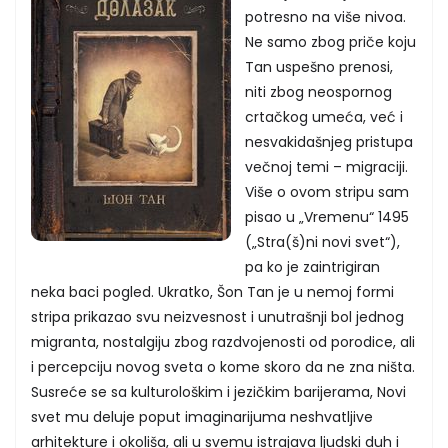
potresno na više nivoa.
Ne samo zbog priče koju
Tan uspešno prenosi,
niti zbog neospornog
crtačkog umeća, već i
nesvakidašnjeg pristupa
večnoj temi – migraciji.
Više o ovom stripu sam
pisao u „Vremenu“ 1495
(„Stra(š)ni novi svet“),
pa ko je zaintrigiran
neka baci pogled. Ukratko, Šon Tan je u nemoj formi
stripa prikazao svu neizvesnost i unutrašnji bol jednog
migranta, nostalgiju zbog razdvojenosti od porodice, ali
i percepciju novog sveta o kome skoro da ne zna ništa.
Susreće se sa kulturološkim i jezičkim barijerama, Novi
svet mu deluje poput imaginarijuma neshvatljive
arhitekture i okoliša, ali u svemu istrajava ljudski duh i