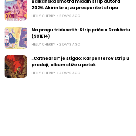
Balkanska smotra mladih strip autora
2026: Akirin broj za prosperitet stripa
HELLY CHERRY
2 DAYS AGO
Na pragu tridesetih: Strip priča o Drakčetu
(S01E14)
HELLY CHERRY
2 DAYS AGO
„Cathedral“ je stigao: Karpenterov strip u
prodaji, album stiže u petak
HELLY CHERRY
4 DAYS AGO