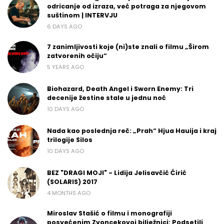
odricanje od izraza, već potraga za njegovom
suštinom | INTERVJU
6 DAYS AGO
7 zanimljivosti koje (ni)ste znali o filmu „Širom
zatvorenih očiju“
5 YEARS AGO
Biohazard, Death Angel i Sworn Enemy: Tri
decenije žestine stale u jednu noć
10 DAYS AGO
Nada kao poslednja reč: „Prah“ Hjua Hauija i kraj
trilogije Silos
10 DAYS AGO
BEZ "DRAGI MOJI" - Lidija Jelisavčić Ćirić
(SOLARIS) 2017
4 MONTHS AGO
Miroslav Stašić o filmu i monografiji
posvećenim Zvoncekovoj bilježnici: Podsetili