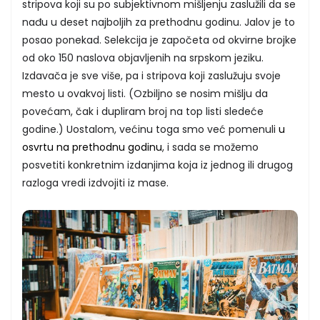
stripova koji su po subjektivnom mišljenju zaslužili da se
nađu u deset najboljih za prethodnu godinu. Jalov je to
posao ponekad. Selekcija je započeta od okvirne brojke
od oko 150 naslova objavljenih na srpskom jeziku.
Izdavača je sve više, pa i stripova koji zaslužuju svoje
mesto u ovakvoj listi. (Ozbiljno se nosim mišlju da
povećam, čak i dupliram broj na top listi sledeće
godine.) Uostalom, većinu toga smo već pomenuli
u
osvrtu na prethodnu godinu
, i sada se možemo
posvetiti konkretnim izdanjima koja iz jednog ili drugog
razloga vredi izdvojiti iz mase.