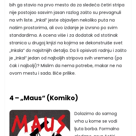
bih ga stavio na prvo mesto da za sledeća četiri stripa
nije postojao sasvim jasan razlog zašto su prevagnuli
na vrh liste. „Inkal“ jeste objavljen nekoliko puta na
našim prostorima, ali ovo izdanje je izvrsno po svim
standardima. A ocena više i za dodatak od stotinak
stranica u drugoj knjizi na kojima se dekonstruiše svet
„Inkala“ do najsitnijih detalja. Da li opisivati radnju i zašto
je „Inkal“ jedan od najboljih stripova svih vremena (pa
čak i najbolji)? Mislim da nema potrebe, makar ne na
ovom mestu i sada. Biće prilike.
4 – „Maus“ (Komiko)
Dolazimo do samog
vrha u kome se vodi
ljuta borba. Formalno