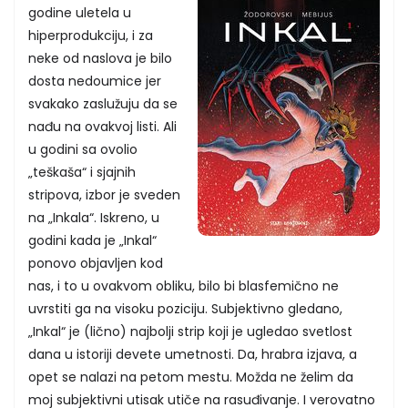
godine uletela u
hiperprodukciju, i za
neke od naslova je bilo
dosta nedoumice jer
svakako zaslužuju da se
nađu na ovakvoj listi. Ali
u godini sa ovolio
„teškaša“ i sjajnih
stripova, izbor je sveden
na „Inkala“. Iskreno, u
godini kada je „Inkal“
ponovo objavljen kod
nas, i to u ovakvom obliku, bilo bi blasfemično ne
uvrstiti ga na visoku poziciju. Subjektivno gledano,
„Inkal“ je (lično) najbolji strip koji je ugledao svetlost
dana u istoriji devete umetnosti. Da, hrabra izjava, a
opet se nalazi na petom mestu. Možda ne želim da
moj subjektivni utisak utiče na rasuđivanje. I verovatno