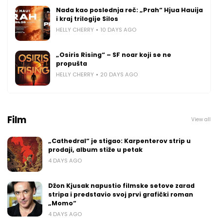
Nada kao poslednja reč: „Prah“ Hjua Hauija
i kraj trilogije Silos
HELLY CHERRY
10 DAYS AGO
„Osiris Rising“ – SF noar koji se ne
propušta
HELLY CHERRY
20 DAYS AGO
Film
View all
„Cathedral“ je stigao: Karpenterov strip u
prodaji, album stiže u petak
4 DAYS AGO
Džon Kjusak napustio filmske setove zarad
stripa i predstavio svoj prvi grafički roman
„Momo“
4 DAYS AGO