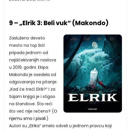
9 – „Elrik 3: Beli vuk“ (Makondo)
Zasluženo deveto
mesto na top listi
pripada jednom od
najiščekivanijih naslova
u 2019. godini. Ekipa
Makonda je osedela od
odgovaranja na pitanje:
„Kad će treći Elrik?“ I za
Sajam knjiga je i stigao
na štandove. Šta reći
što već nije rečeno? (
O
njemu smo i pisali
.)
Autori su „Elrika“ smelo odveli u jednom pravcu koji