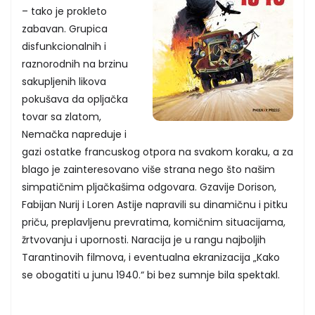
– tako je prokleto
zabavan. Grupica
disfunkcionalnih i
raznorodnih na brzinu
sakupljenih likova
pokušava da opljačka
tovar sa zlatom,
Nemačka napreduje i
gazi ostatke francuskog otpora na svakom koraku, a za
blago je zainteresovano više strana nego što našim
simpatičnim pljačkašima odgovara. Gzavije Dorison,
Fabijan Nurij i Loren Astije napravili su dinamičnu i pitku
priču, preplavljenu prevratima, komičnim situacijama,
žrtvovanju i upornosti. Naracija je u rangu najboljih
Tarantinovih filmova, i eventualna ekranizacija „Kako
se obogatiti u junu 1940.“ bi bez sumnje bila spektakl.