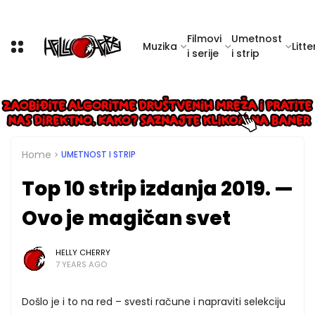
Filmovi
Umetnost
Muzika
Litte
i serije
i strip
Home
UMETNOST I STRIP
Top 10 strip izdanja 2019. —
Ovo je magičan svet
HELLY CHERRY
7 YEARS AGO
Došlo je i to na red – svesti račune i napraviti selekciju