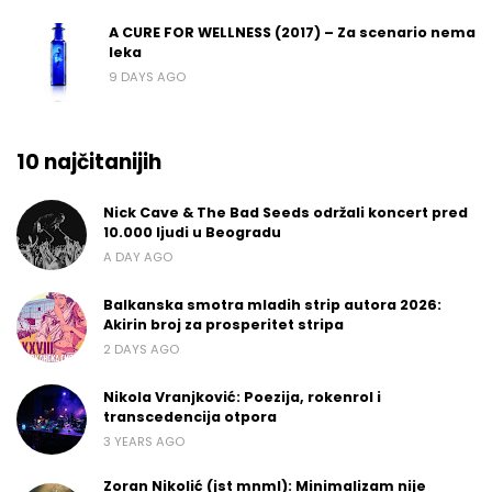
A CURE FOR WELLNESS (2017) – Za scenario nema
leka
9 DAYS AGO
10 najčitanijih
Nick Cave & The Bad Seeds održali koncert pred
10.000 ljudi u Beogradu
A DAY AGO
Balkanska smotra mladih strip autora 2026:
Akirin broj za prosperitet stripa
2 DAYS AGO
Nikola Vranjković: Poezija, rokenrol i
transcedencija otpora
3 YEARS AGO
Zoran Nikolić (jst mnml): Minimalizam nije