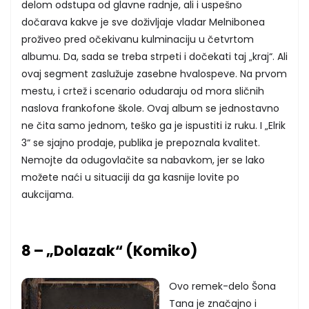
delom odstupa od glavne radnje, ali i uspešno
dočarava kakve je sve doživljaje vladar Melnibonea
proživeo pred očekivanu kulminaciju u četvrtom
albumu. Da, sada se treba strpeti i dočekati taj „kraj“. Ali
ovaj segment zaslužuje zasebne hvalospeve. Na prvom
mestu, i crtež i scenario odudaraju od mora sličnih
naslova frankofone škole. Ovaj album se jednostavno
ne čita samo jednom, teško ga je ispustiti iz ruku. I „Elrik
3“ se sjajno prodaje, publika je prepoznala kvalitet.
Nemojte da odugovlačite sa nabavkom, jer se lako
možete naći u situaciji da ga kasnije lovite po
aukcijama.
8 – „Dolazak“ (Komiko)
Ovo remek-delo Šona
Tana je značajno i