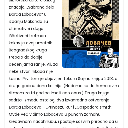
Biblioteka kulturološkog
značaja, „Sabrana dela
Đorđa Lobačeva“ u
izdanju Makonda su
ultimativni i dugo
iščekivani tretman
kakav je ovaj umetnik
Beogradskog kruga
trebalo da dobije
decenijama ranije. Ali, za
neke stvari nikada nije
kasno. Prvi tom je objavljen tokom Sajma knjiga 2018, a
druga godinu dana kasnije. (Nadamo se da ćemo ovim
ritmom za tri godine imati ceo opus.) Druga knjiga
sadrža, između ostalog, dva izvanredna ostvarenja
Đorđa Lobačeva – „Princezu Ru“ i „Gospodara smrti“.
Ovde već vidimo Lobačeva u punom zamahu i
kreativnom nadahnuću, i postaje sasvim prirodno da u