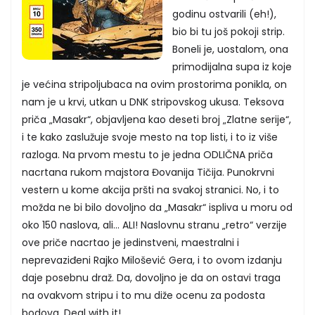
godinu ostvarili (eh!),
bio bi tu još pokoji strip.
Boneli je, uostalom, ona
primodijalna supa iz koje
je većina stripoljubaca na ovim prostorima ponikla, on
nam je u krvi, utkan u DNK stripovskog ukusa. Teksova
priča „Masakr“, objavljena kao deseti broj „Zlatne serije“,
i te kako zaslužuje svoje mesto na top listi, i to iz više
razloga. Na prvom mestu to je jedna ODLIČNA priča
nacrtana rukom majstora Đovanija Tičija. Punokrvni
vestern u kome akcija pršti na svakoj stranici. No, i to
možda ne bi bilo dovoljno da „Masakr“ ispliva u moru od
oko 150 naslova, ali... ALI! Naslovnu stranu „retro“ verzije
ove priče nacrtao je jedinstveni, maestralni i
neprevaziđeni Rajko Milošević Gera, i to ovom izdanju
daje posebnu draž. Da, dovoljno je da on ostavi traga
na ovakvom stripu i to mu diže ocenu za podosta
bodova. Deal with it!