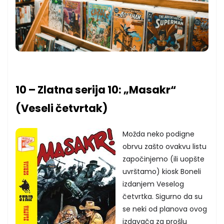
10 – Zlatna serija 10: „Masakr“
(Veseli četvrtak)
Možda neko podigne
obrvu zašto ovakvu listu
započinjemo (ili uopšte
uvrštamo) kiosk Boneli
izdanjem Veselog
četvrtka. Sigurno da su
se neki od planova ovog
izdavača za prošlu