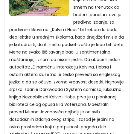
smem na trenutak da
budem banalan: ovo je
predivno izdanje, sa
predivnim likovima. „Kalvin i Hobs“ bi trebao da budu
deo lektire u srednjim školama, kada tinejdžeri misle da
je kul odrasti, da ih nešto podseti zašto je lepo biti dete.
Mene na svako iščitavanje baci u sentimentalno
maštarenje, i znam da nisam jedini. Da ubacim jedan
autocitat: „Dinamičnu interakciju Kalvina, Hobsa i
ostalih aktera izuzetno je teško prevesti sa engleskog
jezika a da se očuva izvorna vrcavost dosetki. Najnovije
srpsko izdanje Darkwooda i System comicsa, luksuzna
knjiga Nezaobilazni Kalvin i Hobs, prvo je u planiranoj
biblioteci celog opusa Bila Votersona. Maestralni
prevod Milana Jovanovića najbolji je od svih
dosadašnjih izdanja ovog stripa, i zasad je jedini na
ovim prostorima koji u potpunosti pogađa duh