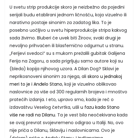
U svetu strip produkcije skoro je neizbežno da pojedini
serijali budu etablirani jednom ličnošću, koja vizuelno ili
narativno postaje sinonim za zadatog lika. To je
posebno uočljivo u svetu hiperprodukcije stripa kakvog
sada živimo. Bluberi će uvek biti Žiroov, svaki drugi je
nevoljno prihvaćen ili blasfemično odgurnut u stranu.
„Ferijevi svedoci“ su s mukom prežalili gubitak Galijena
Ferija na Zagoru, a sada prigrljuju samo autore koji su
(bleda) kopija njihovog uzora. A Dilan Dog? Sklavi je
neprikosnoveni sinonim za njega, ali
skoro u jednakoj
meri to je i Anđelo Stano
, koji je vizuelno oblikovao
naslovnice za više od 300 regularnih brojeva i mnoštvo
pratećih izdanja. I eto, upravo smo, kada je reč o
izdavaštvu Veselog četvrtka, ušli
u fazu kada Stano
više ne radi na Dilanu
. Ta je vest bila neočekivana kada
se ovaj prevrat svojevremeno odigrao u Italiji. No, ovo
nije priča o Dilanu, Sklaviju i naslovnicama. Ovo je
(delom) priča o Anđelu Stanu. I Indijancima,