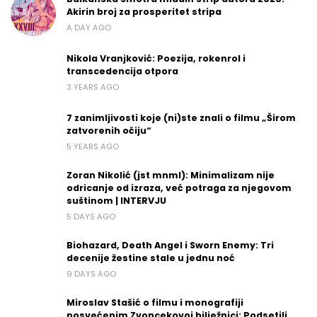
Akirin broj za prosperitet stripa
A DAY AGO
Nikola Vranjković: Poezija, rokenrol i
transcedencija otpora
3 YEARS AGO
7 zanimljivosti koje (ni)ste znali o filmu „Širom
zatvorenih očiju“
5 YEARS AGO
Zoran Nikolić (jst mnml): Minimalizam nije
odricanje od izraza, već potraga za njegovom
suštinom | INTERVJU
5 DAYS AGO
Biohazard, Death Angel i Sworn Enemy: Tri
decenije žestine stale u jednu noć
9 DAYS AGO
Miroslav Stašić o filmu i monografiji
posvećenim Zvoncekovoj bilježnici: Podsetili