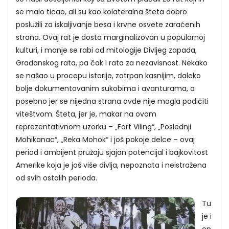
se malo ticao, ali su kao kolateralna šteta dobro
poslužili za iskaljivanje besa i krvne osvete zaraćenih
strana. Ovaj rat je dosta marginalizovan u popularnoj
kulturi, i manje se rabi od mitologije Divljeg zapada,
Građanskog rata, pa čak i rata za nezavisnost. Nekako
se našao u procepu istorije, zatrpan kasnijim, daleko
bolje dokumentovanim sukobima i avanturama, a
posebno jer se nijedna strana ovde nije mogla podičiti
viteštvom. Šteta, jer je, makar na ovom
reprezentativnom uzorku – „Fort Viling“, „Poslednji
Mohikanac“, „Reka Mohok“ i još pokoje delce – ovaj
period i ambijent pružaju sjajan potencijal i bajkovitost
Amerike koja je još više divlja, nepoznata i neistražena
od svih ostalih perioda.
Tu
je i
op