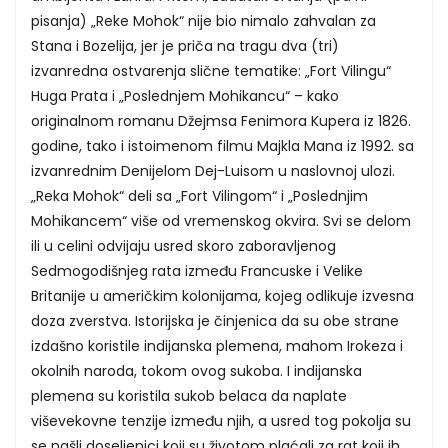
pisanja) „Reke Mohok“ nije bio nimalo zahvalan za
Stana i Bozelija, jer je priča na tragu dva (tri)
izvanredna ostvarenja slične tematike: „Fort Vilingu“
Huga Prata i „Poslednjem Mohikancu“ – kako
originalnom romanu Džejmsa Fenimora Kupera iz 1826.
godine, tako i istoimenom filmu Majkla Mana iz 1992. sa
izvanrednim Denijelom Dej-Luisom u naslovnoj ulozi.
„Reka Mohok“ deli sa „Fort Vilingom“ i „Poslednjim
Mohikancem“ više od vremenskog okvira. Svi se delom
ili u celini odvijaju usred skoro zaboravljenog
Sedmogodišnjeg rata između Francuske i Velike
Britanije u američkim kolonijama, kojeg odlikuje izvesna
doza zverstva. Istorijska je činjenica da su obe strane
izdašno koristile indijanska plemena, mahom Irokeza i
okolnih naroda, tokom ovog sukoba. I indijanska
plemena su koristila sukob belaca da naplate
viševekovne tenzije između njih, a usred tog pokolja su
se našli doseljenici koji su životom plaćali za rat koji ih