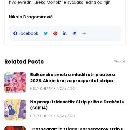
hvalevredni. „Reka Mohok“ je svakako jedna od njih.
Nikola Dragomirović
Facebook
Related Posts
View all
Balkanska smotra mladih strip autora
2026: Akirin broj za prosperitet stripa
HELLY CHERRY
A DAY AGO
Na pragu tridesetih: Strip priča o Drakčetu
(S01E14)
HELLY CHERRY
A DAY AGO
„Cathedral“ je stigao: Karpenterov strip u