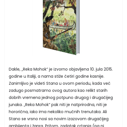
Dakle, „Reka Mohok“ je izvorno objavljena 10. jula 2015.
godine u Italiji, a nama stiže četiri godine kasnije.
Zanimljivo je videti Stana u ovom periodu, kada već
zadugo posmatramo ovog autora kao relikt starih
dobrih vremena jednog potpuno drugog i drugačijeg
junaka. „Reka Mohok“ pak niti je natprirodna, niti je
hororična, iako ima nekoliko mučnih trenutaka. Ali
Stano se vrsno nosi sa novim izazovom drugačijeg
ambijenta i žanra. Pritom, zadatak crtanja (pa ni