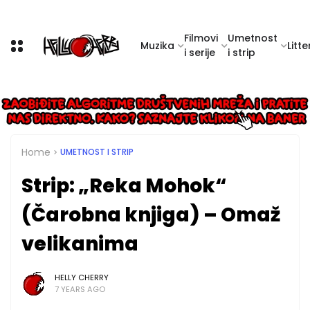
Filmovi
Umetnost
Muzika
Litte
i serije
i strip
Home
UMETNOST I STRIP
Strip: „Reka Mohok“
(Čarobna knjiga) – Omaž
velikanima
HELLY CHERRY
7 YEARS AGO