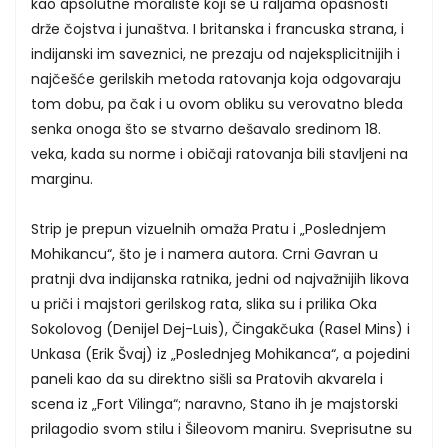
kao apsolutne moraliste koji se u raljama opasnosti
drže čojstva i junaštva. I britanska i francuska strana, i
indijanski im saveznici, ne prezaju od najeksplicitnijih i
najčešće gerilskih metoda ratovanja koja odgovaraju
tom dobu, pa čak i u ovom obliku su verovatno bleda
senka onoga što se stvarno dešavalo sredinom 18.
veka, kada su norme i običaji ratovanja bili stavljeni na
marginu.
Strip je prepun vizuelnih omaža Pratu i „Poslednjem
Mohikancu“, što je i namera autora. Crni Gavran u
pratnji dva indijanska ratnika, jedni od najvažnijih likova
u priči i majstori gerilskog rata, slika su i prilika Oka
Sokolovog (Denijel Dej-Luis), Čingakčuka (Rasel Mins) i
Unkasa (Erik Švaj) iz „Poslednjeg Mohikanca“, a pojedini
paneli kao da su direktno sišli sa Pratovih akvarela i
scena iz „Fort Vilinga“; naravno, Stano ih je majstorski
prilagodio svom stilu i Šileovom maniru. Sveprisutne su