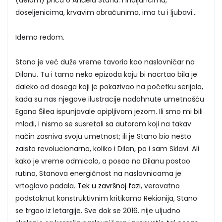
doseljenicima, krvavim obračunima, ima tu i ljubavi...
Idemo redom.
Stano je već duže vreme tavorio kao naslovničar na
Dilanu. Tu i tamo neka epizoda koju bi nacrtao bila je
daleko od dosega koji je pokazivao na početku serijala,
kada su nas njegove ilustracije nadahnute umetnošću
Egona Šilea ispunjavale opipljivom jezom. Ili smo mi bili
mlađi, i nismo se susretali sa autorom koji na takav
način zasniva svoju umetnost; ili je Stano bio nešto
zaista revolucionarno, koliko i Dilan, pa i sam Sklavi. Ali
kako je vreme odmicalo, a posao na Dilanu postao
rutina, Stanova energičnost na naslovnicama je
vrtoglavo padala.
Tek u završnoj fazi
, verovatno
podstaknut konstruktivnim kritikama Rekionija, Stano
se trgao iz letargije. Sve dok se 2016. nije uljudno