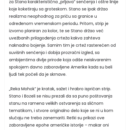
za Stana karakteristična „prljava“ senčenja i oštre linije
koje koketiraju sa groteskom. Stano se ipak držao
realizma neophodnog za priču sa granice u
određenom vremenskom periodu. Pritom, strip je
izvorno planiran za kolor, te se Stano držao već
uvežbanih prilagođenja crteža kakva zahteva
naknadno bojenje. Samim tim je crtež rasterećen od
suvišnih senčenja i dobija prozračni izgled, sa
ambijentima divlje prirode koja odiše neiskvarenim
spokojem davno zaboravljene Amerike kada su beli
ljudi tek počeli da je skrnave.
„Reka Mohok“ je kratak, sažet i hrabro ispričan strip.
Stano i Bozeli se nisu prezali da sa puno poštovanja
stanu na ramena velikih ostvarenja sa sličnom
tematikom, i stvore originalno delo koje se ni u kom
slučaju ne treba zanemariti. Retki su prikazi ove
zaboravljene epohe američke istorije – makar oni