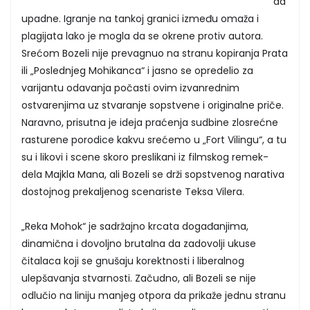
da
upadne. Igranje na tankoj granici između omaža i
plagijata lako je mogla da se okrene protiv autora.
Srećom Bozeli nije prevagnuo na stranu kopiranja Prata
ili „Poslednjeg Mohikanca“ i jasno se opredelio za
varijantu odavanja počasti ovim izvanrednim
ostvarenjima uz stvaranje sopstvene i originalne priče.
Naravno, prisutna je ideja praćenja sudbine zlosrećne
rasturene porodice kakvu srećemo u „Fort Vilingu“, a tu
su i likovi i scene skoro preslikani iz filmskog remek-
dela Majkla Mana, ali Bozeli se drži sopstvenog narativa
dostojnog prekaljenog scenariste Teksa Vilera.
„Reka Mohok“ je sadržajno krcata događanjima,
dinamična i dovoljno brutalna da zadovolji ukuse
čitalaca koji se gnušaju korektnosti i liberalnog
ulepšavanja stvarnosti. Začudno, ali Bozeli se nije
odlučio na liniju manjeg otpora da prikaže jednu stranu