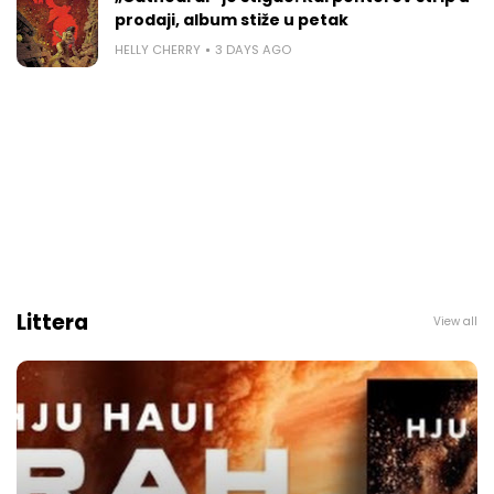
prodaji, album stiže u petak
HELLY CHERRY
3 DAYS AGO
Littera
View all