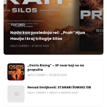
FEATURED
Nada kao poslednja reč: „Prah“ Hjua
Hauija i kraj trilogije Silos
HELLY CHERRY
9 DAYS AGO
„Osiris Rising“ – SF noar koji se ne
propušta
HELLY CHERRY
19 DAYS AGO
Nenad Smiljković: STANARI ŠUMSKE 13B
HELLY CHERRY
ABOUT A MONTH AGO