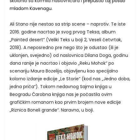
skolonio sa kormila naslovničara i
prepustio taj posao
mladom Kavenagu
.
Ali Stano nije nestao sa strip scene – naprotiv. Te iste
2016. godine nacrtao je svog prvog Teksa, album
„Painted desert“ (Veliki Teks u boji 2, Veseli četvrtak,
2018). A neposredno pre nego što je odustao (ili je
uklonjen, svejedno) od naslovnica Dilana Doga, godinu
dana ranije je nacrtao i objavio „Reku Mohok“ po
scenariju Maura Bozelija, objavljenu kao specijalno
kolorno izdanje edicije „Le Storie“ (kod nas „Jedno doba,
jedna priča“). Tokom nedavnog Sajma knjiga u
Beogradu Čarobna knjiga nas je počastila ovim
grafičkim romanom kao prvim brojem nove edicije
„Riznica Boneli grande“. Naravno, u boji.