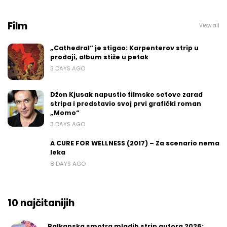
Film
View all
„Cathedral“ je stigao: Karpenterov strip u
prodaji, album stiže u petak
3 DAYS AGO
Džon Kjusak napustio filmske setove zarad
stripa i predstavio svoj prvi grafički roman
„Momo“
3 DAYS AGO
A CURE FOR WELLNESS (2017) – Za scenario nema
leka
8 DAYS AGO
10 najčitanijih
Balkanska smotra mladih strip autora 2026: