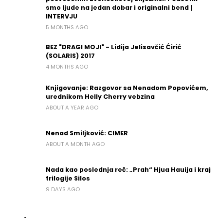
smo ljude na jedan dobar i originalni bend |
INTERVJU
5 MONTHS AGO
BEZ "DRAGI MOJI" - Lidija Jelisavčić Ćirić
(SOLARIS) 2017
4 MONTHS AGO
Knjigovanje: Razgovor sa Nenadom Popovićem,
urednikom Helly Cherry vebzina
ABOUT A YEAR AGO
Nenad Smiljković: CIMER
ABOUT A MONTH AGO
Nada kao poslednja reč: „Prah“ Hjua Hauija i kraj
trilogije Silos
9 DAYS AGO