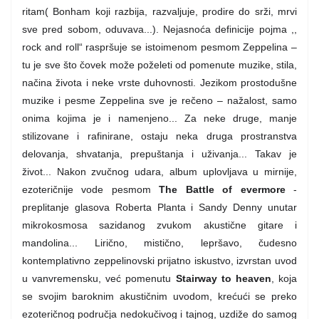
ritam( Bonham koji razbija, razvaljuje, prodire do srži, mrvi
sve pred sobom, oduvava...). Nejasnoća definicije pojma ,,
rock and roll“ raspršuje se istoimenom pesmom Zeppelina –
tu je sve što čovek može poželeti od pomenute muzike, stila,
načina života i neke vrste duhovnosti. Jezikom prostodušne
muzike i pesme Zeppelina sve je rečeno – nažalost, samo
onima kojima je i namenjeno... Za neke druge, manje
stilizovane i rafinirane, ostaju neka druga prostranstva
delovanja, shvatanja, prepuštanja i uživanja... Takav je
život... Nakon zvučnog udara, album uplovljava u mirnije,
ezoteričnije vode pesmom
The Battle of evermore
-
preplitanje glasova Roberta Planta i Sandy Denny unutar
mikrokosmosa sazidanog zvukom akustične gitare i
mandolina... Lirično, mistično, lepršavo, čudesno
kontemplativno zeppelinovski prijatno iskustvo, izvrstan uvod
u vanvremensku, već pomenutu
Stairway to heaven
, koja
se svojim baroknim akustičnim uvodom, krećući se preko
ezoteričnog područja nedokučivog i tajnog, uzdiže do samog