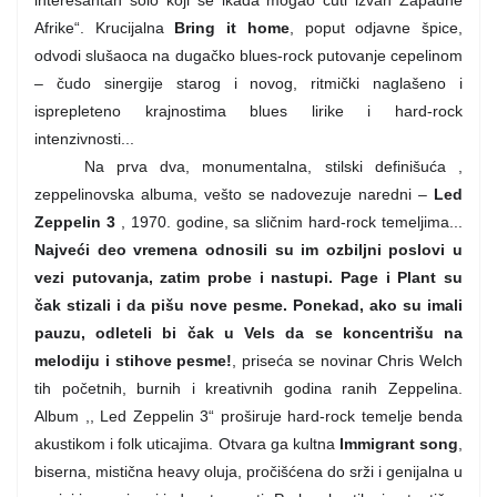
Afrike“. Krucijalna
Bring it home
, poput odjavne špice,
odvodi slušaoca na dugačko blues-rock putovanje cepelinom
– čudo sinergije starog i novog, ritmički naglašeno i
isprepleteno krajnostima blues lirike i hard-rock
intenzivnosti...
Na prva dva, monumentalna, stilski definišuća ,
zeppelinovska albuma, vešto se nadovezuje naredni –
Led
Zeppelin 3
, 1970. godine, sa sličnim hard-rock temeljima...
Najveći deo vremena odnosili su im ozbiljni poslovi u
vezi putovanja, zatim probe i nastupi. Page i Plant su
čak stizali i da pišu nove pesme. Ponekad, ako su imali
pauzu, odleteli bi čak u Vels da se koncentrišu na
melodiju i stihove pesme!
, priseća se novinar Chris Welch
tih početnih, burnih i kreativnih godina ranih Zeppelina.
Album ,, Led Zeppelin 3“ proširuje hard-rock temelje benda
akustikom i folk uticajima. Otvara ga kultna
Immigrant song
,
biserna, mistična heavy oluja, pročišćena do srži i genijalna u