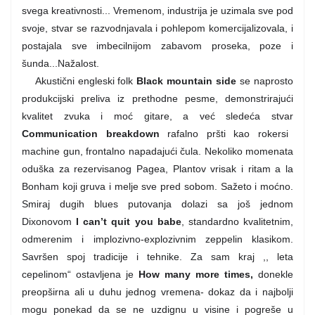
svega kreativnosti... Vremenom, industrija je uzimala sve pod
svoje, stvar se razvodnjavala i pohlepom komercijalizovala, i
postajala sve imbecilnijom zabavom proseka, poze i
šunda...Nažalost.
Akustični engleski folk
Black mountain side
se naprosto
produkcijski preliva iz prethodne pesme, demonstrirajući
kvalitet zvuka i moć gitare, a već sledeća stvar
Communication breakdown
rafalno pršti kao rokersi
machine gun, frontalno napadajući čula. Nekoliko momenata
oduška za rezervisanog Pagea, Plantov vrisak i ritam a la
Bonham koji gruva i melje sve pred sobom. Sažeto i moćno.
Smiraj dugih blues putovanja dolazi sa još jednom
Dixonovom
I can’t quit you babe
, standardno kvalitetnim,
odmerenim i implozivno-explozivnim zeppelin klasikom.
Savršen spoj tradicije i tehnike. Za sam kraj ,, leta
cepelinom“ ostavljena je
How many more times,
donekle
preopširna ali u duhu jednog vremena- dokaz da i najbolji
mogu ponekad da se ne uzdignu u visine i pogreše u