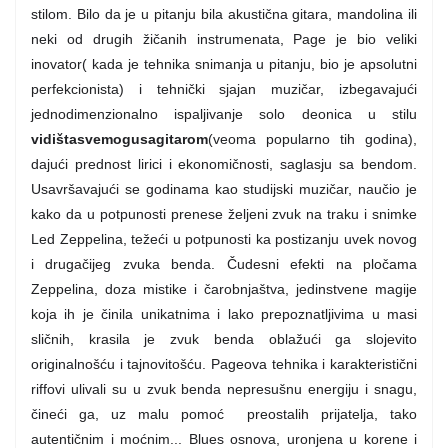
stilom. Bilo da je u pitanju bila akustična gitara, mandolina ili
neki od drugih žičanih instrumenata, Page je bio veliki
inovator( kada je tehnika snimanja u pitanju, bio je apsolutni
perfekcionista) i tehnički sjajan muzičar, izbegavajući
jednodimenzionalno ispaljivanje solo deonica u stilu
vidištasvemogusagitarom
(veoma popularno tih godina),
dajući prednost lirici i ekonomičnosti, saglasju sa bendom.
Usavršavajući se godinama kao studijski muzičar, naučio je
kako da u potpunosti prenese željeni zvuk na traku i snimke
Led Zeppelina, težeći u potpunosti ka postizanju uvek novog
i drugačijeg zvuka benda. Čudesni efekti na pločama
Zeppelina, doza mistike i čarobnjaštva, jedinstvene magije
koja ih je činila unikatnima i lako prepoznatljivima u masi
sličnih, krasila je zvuk benda oblažući ga slojevito
originalnošću i tajnovitošću. Pageova tehnika i karakteristični
riffovi ulivali su u zvuk benda nepresušnu energiju i snagu,
čineći ga, uz malu pomoć
preostalih prijatelja, tako
autentičnim i moćnim... Blues osnova, uronjena u korene i