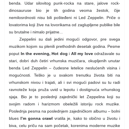
benda. Udar silovitog punk-rocka na stare, jalove rock-
dinosauruse bio je tih godina veoma žestok, čije
nemilosrdnosti nisu bili pošteđeni ni Led Zeppelin. Priče o
lovatorima koji žive na lovorikama od zaglupljene publike bile
su brutalne i nimalo prijatne...
Zeppelini su dali jedini mogući odgovor, pre svega
muzikom kojom su plenili prethodnih desetak godina. Pesme
poput
In the evening, Hot dog
i
All my love
odražavale su
stari, dobri duh četiri vrhunska muzičara, okupljenih unutar
benda Led Zeppelin – čudesne letelice neslućenih visina i
mogućnosti. Teško je u svakom trenutku života biti na
vrhunskom nivou i trajati, ali i svi mogući padovi su tu radi
ravnoteže koja pruža uvid u lepotu i dostignuća vrhunskog
sjaja. Bio je to poslednji zajednički let Zeppelina koji su
svojim radom i harizmom obeležili istoriju rock muzike.
Poslednja pesma na poslednjem zajedničkom albumu – bolni
blues
I’m gonna crawl
vratila je, kako to obično u životu i
biva, celu priču na sam početak, korenima moderne muzike