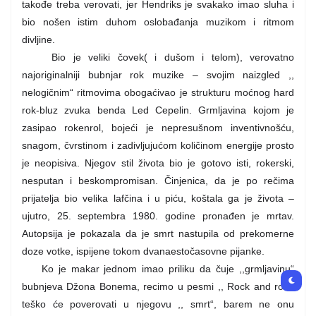
takođe treba verovati, jer Hendriks je svakako imao sluha i
bio nošen istim duhom oslobađanja muzikom i ritmom
divljine.
Bio je veliki čovek( i dušom i telom), verovatno
najoriginalniji bubnjar rok muzike – svojim naizgled ,,
nelogičnim“ ritmovima obogaćivao je strukturu moćnog hard
rok-bluz zvuka benda Led Cepelin. Grmljavina kojom je
zasipao rokenrol, bojeći je nepresušnom inventivnošću,
snagom, čvrstinom i zadivljujućom količinom energije prosto
je neopisiva. Njegov stil života bio je gotovo isti, rokerski,
nesputan i beskompromisan. Činjenica, da je po rečima
prijatelja bio velika lafčina i u piću, koštala ga je života –
ujutro, 25. septembra 1980. godine pronađen je mrtav.
Autopsija je pokazala da je smrt nastupila od prekomerne
doze votke, ispijene tokom dvanaestočasovne pijanke.
Ko je makar jednom imao priliku da čuje ,,grmljavinu“
bubnjeva Džona Bonema, recimo u pesmi ,, Rock and roll“,
teško će poverovati u njegovu ,, smrt“, barem ne onu