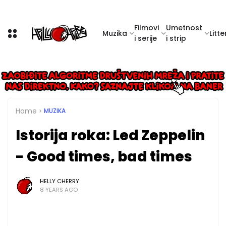
Filmovi
Umetnost
Muzika
Litte
i serije
i strip
Home
MUZIKA
Istorija roka: Led Zeppelin
- Good times, bad times
HELLY CHERRY
8 YEARS AGO