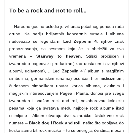
To be a rock and not to roll...
Naredne godine usledio je vrhunac početnog perioda rada
grupe. Na seriju briljantnih koncertnih turneja i albuma
nadovezao se legendarni
Led Zeppelin 4
, njihov znak
prepoznavanja, sa pesmom koja će ih obeležiti za sva
vremena –
Stairway to heaven.
Stilski pročišćen i
izvanredno pageovski produciran( kao uostalom i svi njihovi
albumi, uglavnom), ,, Led Zeppelin 4“( album s magičnim
simbolima, germanskim runama) osenčen hipi misticizmom,
čudesnom simbolikom unutar korica albuma, okultnim i
magijskim interesovanjem Pagea i Planta, donosi pre svega
izvanredan i snažan rock and roll, nezaboravnu kolekciju
pesama koja ga svrstava među najbolje rock albume ikad
snimljene... Album otvaraju dve razaračke, čistokrvne rock
numere –
Black dog
i
Rock and roll
, nešto što ogoljava do
koske samu bit rock muzike – tu su energija, čvrstina, moćan