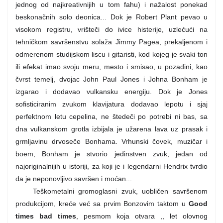
jednog od najkreativnijih u tom fahu) i nažalost ponekad
beskonačnih solo deonica... Dok je Robert Plant pevao u
visokom registru, vrišteči do ivice histerije, uzlećući na
tehničkom savršenstvu solaža Jimmy Pagea, prekaljenom i
odmerenom studijskom liscu i gitaristi, kod kojeg je svaki ton
ili efekat imao svoju meru, mesto i smisao, u pozadini, kao
čvrst temelj, dvojac John Paul Jones i Johna Bonham je
izgarao i dodavao vulkansku energiju. Dok je Jones
sofisticiranim zvukom klavijatura dodavao lepotu i sjaj
perfektnom letu cepelina, ne štedeči po potrebi ni bas, sa
dna vulkanskom grotla izbijala je užarena lava uz prasak i
grmljavinu drvoseče Bonhama. Vrhunski čovek, muzičar i
boem, Bonham je stvorio jedinstven zvuk, jedan od
najoriginalnijih u istoriji, za koji je i legendarni Hendrix tvrdio
da je neponovljivo savršen i moćan...
Teškometalni gromoglasni zvuk, uobličen savršenom
produkcijom, kreće već sa prvim Bonzovim taktom u
Good
times bad times
, pesmom koja otvara ,, let olovnog