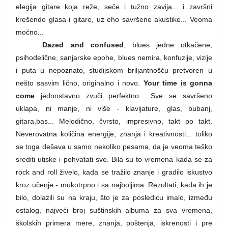
elegija gitare koja reže, seče i tužno zavija... i završni
krešendo glasa i gitare, uz eho savršene akustike... Veoma
moćno...
Dazed and confused
, blues jedne otkačene,
psihodelične, sanjarske epohe, blues nemira, konfuzije, vizije
i puta u nepoznato, studijskom briljantnošću pretvoren u
nešto sasvim lično, originalno i novo.
Your time is gonna
come
jednostavno zvuči perfektno... Sve se savršeno
uklapa, ni manje, ni više - klavijature, glas, bubanj,
gitara,bas... Melodično, čvrsto, impresivno, takt po takt.
Neverovatna količina energije, znanja i kreativnosti... toliko
se toga dešava u samo nekoliko pesama, da je veoma teško
srediti utiske i pohvatati sve. Bila su to vremena kada se za
rock and roll živelo, kada se tražilo znanje i gradilo iskustvo
kroz učenje - mukotrpno i sa najboljima. Rezultati, kada ih je
bilo, dolazili su na kraju, što je za posledicu imalo, između
ostalog, najveći broj suštinskih albuma za sva vremena,
školskih primera mere, znanja, poštenja, iskrenosti i pre