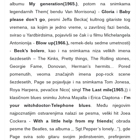
albumu
My generation(1965.)
, potom na snimkama
legendarnih Them( bendu Van Morrisona) -
Gloria
i
Baby
please don’t go
, pesmi Jeffa Becka( kultnog gitariste tog
vremena, sa kojim je jedno vreme, u završnoj fazi benda,
svirao u Yardbirdsima, pojavivši se čak i u filmu Michelangela
Antonionija -
Blow up(1966.),
remek-delu sedme umetnosti)
-
Beck’s bolero
, kao i na snimkama niza velikih imena
šezdesetih – The Kinks, Pretty things, The Rolling stones,
Georgie Fame, Donovan, Herman’s hermits... Pored
pomenutih, veoma značajnih imena pop-rock scene
šezdesetih, Page se pojavljuje i na snimkama Tom Jonesa,
Roya Harpera, pevačice Nico( singl
The Last mile(1965.
)) i
klasičnom blues snimku Johna Mayalla i Erica Claptona -
I’m
your witchdoctor-Telephone blues
. Među njegovim
najpoznatijim ostvarenjima nalazi se pesma, veliki hit Joea
Cockera -
With a little help from my friends
( obrada
pesme the Beatles, sa albuma ,, Sgt.Pepper’s lonely...“), gde
Page svira solo gitaru svojim jedinstvenim, prefinjenim