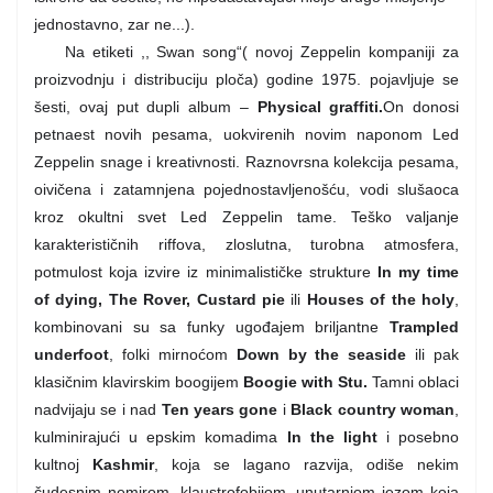
jednostavno, zar ne...).
Na etiketi ,, Swan song“( novoj Zeppelin kompaniji za
proizvodnju i distribuciju ploča) godine 1975. pojavljuje se
šesti, ovaj put dupli album –
Physical graffiti.
On donosi
petnaest novih pesama, uokvirenih novim naponom Led
Zeppelin snage i kreativnosti. Raznovrsna kolekcija pesama,
oivičena i zatamnjena pojednostavljenošću, vodi slušaoca
kroz okultni svet Led Zeppelin tame. Teško valjanje
karakterističnih riffova, zloslutna, turobna atmosfera,
potmulost koja izvire iz minimalističke strukture
In my time
of dying, The Rover, Custard pie
ili
Houses of the holy
,
kombinovani su sa funky ugođajem briljantne
Trampled
underfoot
, folki mirnoćom
Down by the seaside
ili pak
klasičnim klavirskim boogijem
Boogie with Stu.
Tamni oblaci
nadvijaju se i nad
Ten years gone
i
Black country woman
,
kulminirajući u epskim komadima
In the light
i posebno
kultnoj
Kashmir
, koja se lagano razvija, odiše nekim
čudesnim nemirom, klaustrofobijom, unutarnjom jezom koja