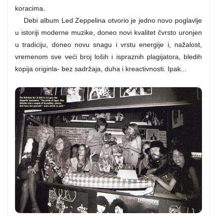
koracima.
Debi album Led Zeppelina otvorio je jedno novo poglavlje
u istoriji moderne muzike, doneo novi kvalitet čvrsto uronjen
u tradiciju, doneo novu snagu i vrstu energije i, nažalost,
vremenom sve veći broj loših i ispraznih plagijatora, bledih
kopija originla- bez sadržaja, duha i kreactivnosti. Ipak...