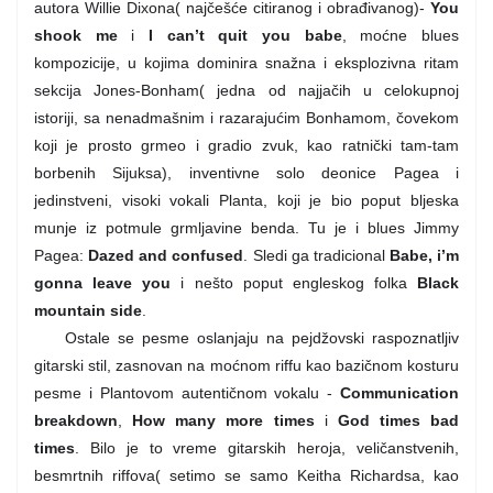
autora Willie Dixona( najčešće citiranog i obrađivanog)-
You
shook me
i
I can’t quit you babe
, moćne blues
kompozicije, u kojima dominira snažna i eksplozivna ritam
sekcija Jones-Bonham( jedna od najjačih u celokupnoj
istoriji, sa nenadmašnim i razarajućim Bonhamom, čovekom
koji je prosto grmeo i gradio zvuk, kao ratnički tam-tam
borbenih Sijuksa), inventivne solo deonice Pagea i
jedinstveni, visoki vokali Planta, koji je bio poput bljeska
munje iz potmule grmljavine benda. Tu je i blues Jimmy
Pagea:
Dazed and confused
. Sledi ga tradicional
Babe, i’m
gonna leave you
i nešto poput engleskog folka
Black
mountain side
.
Ostale se pesme oslanjaju na pejdžovski raspoznatljiv
gitarski stil, zasnovan na moćnom riffu kao bazičnom kosturu
pesme i Plantovom autentičnom vokalu -
Communication
breakdown
,
How many more times
i
God times bad
times
. Bilo je to vreme gitarskih heroja, veličanstvenih,
besmrtnih riffova( setimo se samo Keitha Richardsa, kao