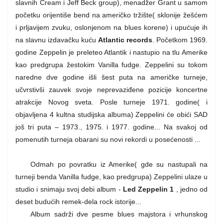
slavnih Cream i Jeff Beck group), menadžer Grant u samom
početku orijentiše bend na američko tržište( sklonije žešćem
i prljavijem zvuku, oslonjenom na blues korene) i upućuje ih
na slavnu izdavačku kuću
Atlantic records
. Početkom 1969.
godine Zeppelin je preleteo Atlantik i nastupio na tlu Amerike
kao predgrupa žestokim Vanilla fudge. Zeppelini su tokom
naredne dve godine išli šest puta na američke turneje,
učvrstivši zauvek svoje neprevaziđene pozicije koncertne
atrakcije Novog sveta. Posle turneje 1971. godine( i
objavljena 4 kultna studijska albuma) Zeppelini će obići SAD
još tri puta – 1973., 1975. i 1977. godine... Na svakoj od
pomenutih turneja obarani su novi rekordi u posećenosti ...
Odmah po povratku iz Amerike( gde su nastupali na
turneji benda Vanilla fudge, kao predgrupa) Zeppelini ulaze u
studio i snimaju svoj debi album -
Led Zeppelin 1
, jedno od
deset budućih remek-dela rock istorije...
Album sadrži dve pesme blues majstora i vrhunskog