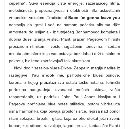
cepelina“. Suva esencija čiste energije, razarajućeg ritma,
melodičnosti, prepoznatljivosti i efektnosti riffa uskovtlanih
vrhunskim vokalom. Tradicional
Babe i’m gonna leave you
nastavlja da grmi i već na samom početku albuma diže
atmosferu do usijanja - iz tutnjećeg Bonhamovog kompleta i
dubina duše izranja vrišteći Plant, praćen Pageovom hiruški
preciznom ritmikom i vešto naglašenim tonovima... sedam
minuta atmosfere koja vas ostavlja bez daha i drži u stalnom
pokretu, blaženo završavajući folk akustikom.
Novi dodir session-blues-Dixon- Zeppelin magije nadire iz
rastegljive,
You shook me,
psihodelične blues osnove,
korena iz kojeg proizilazi sva ostala teškometalna, tehnički
perfektna nadgradnja- dvanaest moćnih taktova, vešto
raspoređenih, uz podršku John Paul Jones klavijatura i
Pageove prefinjene blue notes stilistike, potom vibrirajuća
usna harmonika koja osvaja prostor i srce, leprša nad ponor
ritam sekcije... break... gitara koja uz eho efekat ječi i zvoni,
bubanj koji silinom razvaljuje, lagani prelaz, fantastični Plant i