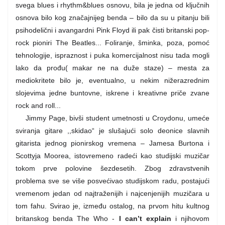
svega blues i rhythm&blues osnovu, bila je jedna od ključnih
osnova bilo kog značajnijeg benda – bilo da su u pitanju bili
psihodelični i avangardni Pink Floyd ili pak čisti britanski pop-
rock pioniri The Beatles... Foliranje, šminka, poza, pomoć
tehnologije, ispraznost i puka komercijalnost nisu tada mogli
lako da prođu( makar ne na duže staze) – mesta za
mediokritete bilo je, eventualno, u nekim nižerazrednim
slojevima jedne buntovne, iskrene i kreativne priče zvane
rock and roll...
Jimmy Page, bivši student umetnosti u Croydonu, umeće
sviranja gitare ,,skidao“ je slušajući solo deonice slavnih
gitarista jednog pionirskog vremena – Jamesa Burtona i
Scottyja Moorea, istovremeno radeći kao studijski muzičar
tokom prve polovine šezdesetih. Zbog zdravstvenih
problema sve se više posvećivao studijskom radu, postajući
vremenom jedan od najtraženijih i najcenjenijih muzičara u
tom fahu. Svirao je, između ostalog, na prvom hitu kultnog
britanskog benda The Who -
I can’t explain
i njihovom