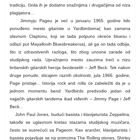
tradiciju, činila ih je dodatno snažnijima i drugačijima od niza
plagijatora...
Jimmyju Pageu je već u januaru 1965. godine bilo
ponuđeno mesto gitariste u Yardbirdsima( kao zamena
slavnom Claptonu, koji se tada potpuno okreće bluesu i
odlazi put Mayallovih Bluesbreakersa), ali ga on tada odbija,
što iz zdravstvenih razloga, što zbog unosne zarade od
studijskog rada. Upražnjeno mesto zauzima treći u nizu
britanskih gitarskih heroja šezdesetih – Jeff Beck. Tek nakon
druge ponude, sticajem raznih okolnosti, jula 1966. godine,
Page pristaje... Istorija rock and rolla će zabeležiti da je u
jednom momentu bend Yardbirds predvodio jedan od
najjačih gitarskih tandema ikad viđenih – Jimmy Page i Jeff
Beck...
John Paul Jones, budući basista i klavijaturista Zeppelina,
takođe se uglavnom kretao stazama studijskog muzičara,
često se susrećući sa Pageom. Kao aranžer, klavijaturista i
basista pojavljuje se na snimcima The Rolling stones, Shirley