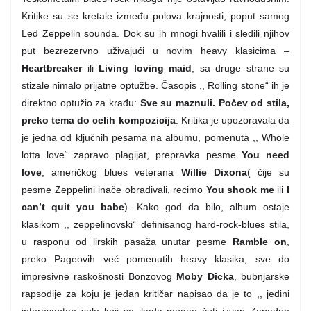
Kritike su se kretale između polova krajnosti, poput samog
Led Zeppelin sounda. Dok su ih mnogi hvalili i sledili njihov
put bezrezervno uživajući u novim heavy klasicima –
Heartbreaker
ili
Living loving maid
, sa druge strane su
stizale nimalo prijatne optužbe. Časopis ,, Rolling stone“ ih je
direktno optužio za krađu:
Sve su maznuli. Počev od stila,
preko tema do celih kompozicija
. Kritika je upozoravala da
je jedna od ključnih pesama na albumu, pomenuta ,, Whole
lotta love“ zapravo plagijat, prepravka pesme
You need
love
, američkog blues veterana
Willie Dixona
( čije su
pesme Zeppelini inače obrađivali, recimo
You shook me
ili
I
can’t quit you babe
). Kako god da bilo, album ostaje
klasikom ,, zeppelinovski“ definisanog hard-rock-blues stila,
u rasponu od lirskih pasaža unutar pesme
Ramble on
,
preko Pageovih već pomenutih heavy klasika, sve do
impresivne raskošnosti Bonzovog
Moby Dicka
, bubnjarske
rapsodije za koju je jedan kritičar napisao da je to ,, jedini
interesantan solo koji se ikada mogao čuti izvan Zapadne