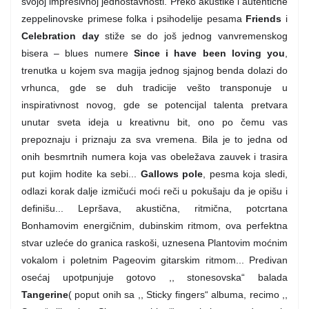
svojoj impresivnoj jednostavnosti. Preko akustike i autentične
zeppelinovske primese folka i psihodelije pesama
Friends
i
Celebration day
stiže se do još jednog vanvremenskog
bisera – blues numere
Since i have been loving you
,
trenutka u kojem sva magija jednog sjajnog benda dolazi do
vrhunca, gde se duh tradicije vešto transponuje u
inspirativnost novog, gde se potencijal talenta pretvara
unutar sveta ideja u kreativnu bit, ono po čemu vas
prepoznaju i priznaju za sva vremena. Bila je to jedna od
onih besmrtnih numera koja vas obeležava zauvek i trasira
put kojim hodite ka sebi...
Gallows pole
, pesma koja sledi,
odlazi korak dalje izmičući moći reči u pokušaju da je opišu i
definišu... Lepršava, akustična, ritmična, potcrtana
Bonhamovim energičnim, dubinskim ritmom, ova perfektna
stvar uzleće do granica raskoši, uznesena Plantovim moćnim
vokalom i poletnim Pageovim gitarskim ritmom... Predivan
osećaj upotpunjuje gotovo ,, stonesovska“ balada
Tangerine
( poput onih sa ,, Sticky fingers“ albuma, recimo ,,