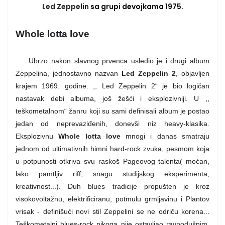
Led Zeppelin
sa grupi devojkama 1975.
Whole lotta love
Ubrzo nakon slavnog prvenca usledio je i drugi album
Zeppelina, jednostavno nazvan
Led Zeppelin 2
, objavljen
krajem 1969. godine. ,, Led Zeppelin 2“ je bio logičan
nastavak debi albuma, još žešći i eksplozivniji. U ,,
teškometalnom“ žanru koji su sami definisali album je postao
jedan od neprevaziđenih, donevši niz heavy-klasika.
Eksplozivnu
Whole lotta love
mnogi i danas smatraju
jednom od ultimativnih himni hard-rock zvuka, pesmom koja
u potpunosti otkriva svu raskoš Pageovog talenta( moćan,
lako pamtljiv riff, snagu studijskog eksperimenta,
kreativnost...). Duh blues tradicije propušten je kroz
visokovoltažnu, elektrificiranu, potmulu grmljavinu i Plantov
vrisak - definišući novi stil Zeppelini se ne odriču korena...
Teškometalni blues-rock nikoga nije ostavljao ravnodušnim.