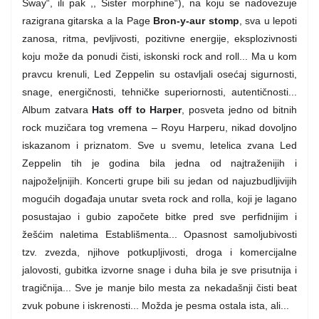
Sway“, ili pak ,, Sister morphine“), na koju se nadovezuje
razigrana gitarska a la Page
Bron-y-aur stomp
, sva u lepoti
zanosa, ritma, pevljivosti, pozitivne energije, eksplozivnosti
koju može da ponudi čisti, iskonski rock and roll... Ma u kom
pravcu krenuli, Led Zeppelin su ostavljali osećaj sigurnosti,
snage, energičnosti, tehničke superiornosti, autentičnosti...
Album zatvara
Hats off to Harper
, posveta jedno od bitnih
rock muzičara tog vremena – Royu Harperu, nikad dovoljno
iskazanom i priznatom. Sve u svemu, letelica zvana Led
Zeppelin tih je godina bila jedna od najtraženijih i
najpoželjnijih. Koncerti grupe bili su jedan od najuzbudljivijih
mogućih događaja unutar sveta rock and rolla, koji je lagano
posustajao i gubio započete bitke pred sve perfidnijim i
žešćim naletima Establišmenta... Opasnost samoljubivosti
tzv. zvezda, njihove potkupljivosti, droga i komercijalne
jalovosti, gubitka izvorne snage i duha bila je sve prisutnija i
tragičnija... Sve je manje bilo mesta za nekadašnji čisti beat
zvuk pobune i iskrenosti... Možda je pesma ostala ista, ali...