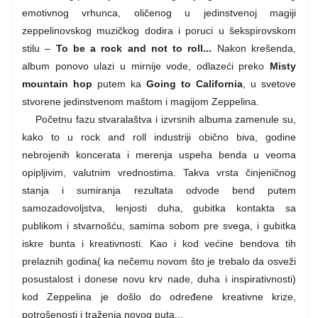
emotivnog vrhunca, oličenog u jedinstvenoj magiji
zeppelinovskog muzičkog dodira i poruci u šekspirovskom
stilu –
To be a rock and not to roll...
Nakon krešenda,
album ponovo ulazi u mirnije vode, odlazeći preko
Misty
mountain hop
putem ka
Going to California
, u svetove
stvorene jedinstvenom maštom i magijom Zeppelina.
Početnu fazu stvaralaštva i izvrsnih albuma zamenule su,
kako to u rock and roll industriji obično biva, godine
nebrojenih koncerata i merenja uspeha benda u veoma
opipljivim, valutnim vrednostima. Takva vrsta činjeničnog
stanja i sumiranja rezultata odvode bend putem
samozadovoljstva, lenjosti duha, gubitka kontakta sa
publikom i stvarnošću, samima sobom pre svega, i gubitka
iskre bunta i kreativnosti. Kao i kod većine bendova tih
prelaznih godina( ka nečemu novom što je trebalo da osveži
posustalost i donese novu krv nade, duha i inspirativnosti)
kod Zeppelina je došlo do određene kreativne krize,
potrošenosti i traženja novog puta...