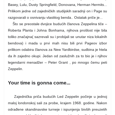
Basey, Lulu, Dusty Springfield, Donovana, Herman Hermits...
Prilikom jedne od zajedničkih studijskih saradnji on i Page su
razgovarali o osnivanju vlastitog benda.. Ostatak priče je...
Što se preostale dvojice budućih članova Zeppelina tiče –
Roberta Planta i Johna Bonhama, njihova prošlost nije bila
toliko značajna( sazrevali su i probijali se unutar niza lokalnih
bendova) i mada u prvi mah nisu bili prvi Pageov izbor
prilikom odabira članova za New Yardbirdse, sudbina je htela
da ih zajedno okupi. Jedan od zaslužnih za to bio je i njihov
legendarni menadžer – Peter Grant , po mnogo čemu peti
Zeppelin.
Your time is gonna come...
Zajednička priča budućih Led Zeppelin počinje u jednoj
maloj londonskoj sali za probe, krajem 1968. godine. Nakon
odrađene skandinavske turneje i ispunjenja bivših preuzetih