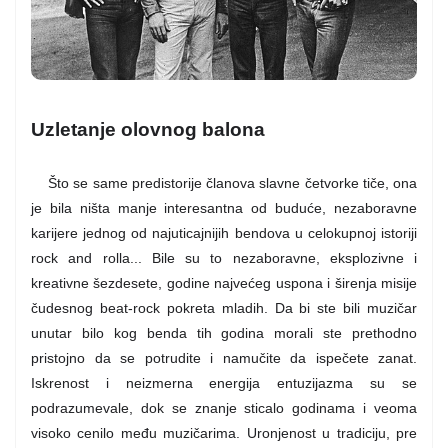
Uzletanje olovnog balona
Što se same predistorije članova slavne četvorke tiče, ona
je bila ništa manje interesantna od buduće, nezaboravne
karijere jednog od najuticajnijih bendova u celokupnoj istoriji
rock and rolla... Bile su to nezaboravne, eksplozivne i
kreativne šezdesete, godine najvećeg uspona i širenja misije
čudesnog beat-rock pokreta mladih. Da bi ste bili muzičar
unutar bilo kog benda tih godina morali ste prethodno
pristojno da se potrudite i namučite da ispečete zanat.
Iskrenost i neizmerna energija entuzijazma su se
podrazumevale, dok se znanje sticalo godinama i veoma
visoko cenilo među muzičarima. Uronjenost u tradiciju, pre