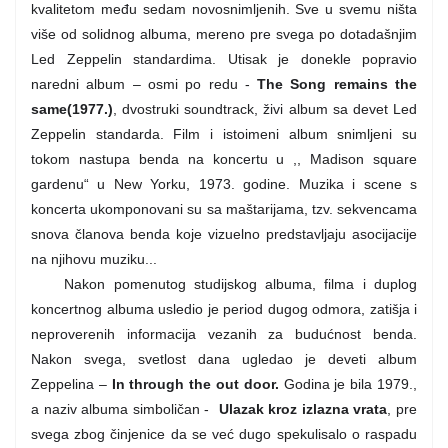
kvalitetom među sedam novosnimljenih. Sve u svemu ništa
više od solidnog albuma, mereno pre svega po dotadašnjim
Led Zeppelin standardima. Utisak je donekle popravio
naredni album – osmi po redu -
The Song remains the
same(1977.)
, dvostruki soundtrack, živi album sa devet Led
Zeppelin standarda. Film i istoimeni album snimljeni su
tokom nastupa benda na koncertu u ,, Madison square
gardenu“ u New Yorku, 1973. godine. Muzika i scene s
koncerta ukomponovani su sa maštarijama, tzv. sekvencama
snova članova benda koje vizuelno predstavljaju asocijacije
na njihovu muziku...
Nakon pomenutog studijskog albuma, filma i duplog
koncertnog albuma usledio je period dugog odmora, zatišja i
neproverenih informacija vezanih za budućnost benda.
Nakon svega, svetlost dana ugledao je deveti album
Zeppelina –
In through the out door.
Godina je bila 1979.,
a naziv albuma simboličan -
Ulazak kroz izlazna vrata
, pre
svega zbog činjenice da se već dugo spekulisalo o raspadu