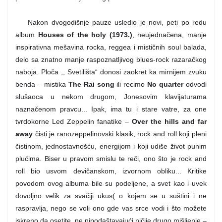
Nakon dvogodišnje pauze usledio je novi, peti po redu
album
Houses of the holy (1973.)
, neujednačena, manje
inspirativna mešavina rocka, reggea i mističnih soul balada,
delo sa znatno manje raspoznatljivog blues-rock razaračkog
naboja. Ploča ,, Svetilišta“ donosi zaokret ka mirnijem zvuku
benda – mistika
The Rai song
ili recimo
No quarter
odvodi
slušaoca u nekom drugom, Jonesovim klavijaturama
naznačenom pravcu... Ipak, ima tu i stare vatre, za one
tvrdokorne Led Zeppelin fanatike –
Over the hills and far
away
čisti je ranozeppelinovski klasik, rock and roll koji pleni
čistinom, jednostavnošću, energijom i koji udiše život punim
plućima. Biser u pravom smislu te reči, ono što je rock and
roll bio usvom devičanskom, izvornom obliku... Kritike
povodom ovog albuma bile su podeljene, a svet kao i uvek
dovoljno velik za svačiji ukus( o kojem se u suštini i ne
raspravlja, nego se voli ono gde vas srce vodi i što možete
iskreno da osetite, ne nipodaštavajući ničije drugo mišljenje –