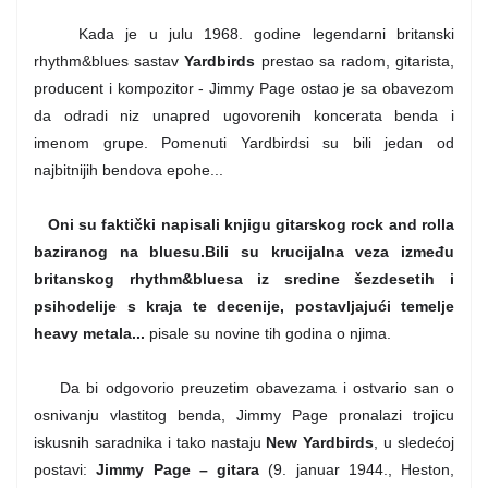
Kada je u julu 1968. godine legendarni britanski
rhythm&blues sastav
Yardbirds
prestao sa radom, gitarista,
producent i kompozitor - Jimmy Page ostao je sa obavezom
da odradi niz unapred ugovorenih koncerata benda i
imenom grupe. Pomenuti Yardbirdsi su bili jedan od
najbitnijih bendova epohe...
Oni su faktički napisali knjigu gitarskog rock and rolla
baziranog na bluesu.Bili su krucijalna veza između
britanskog rhythm&bluesa iz sredine šezdesetih i
psihodelije s kraja te decenije, postavljajući temelje
heavy metala...
pisale su novine tih godina o njima.
Da bi odgovorio preuzetim obavezama i ostvario san o
osnivanju vlastitog benda, Jimmy Page pronalazi trojicu
iskusnih saradnika i tako nastaju
New Yardbirds
, u sledećoj
postavi:
Jimmy Page – gitara
(9. januar 1944., Heston,