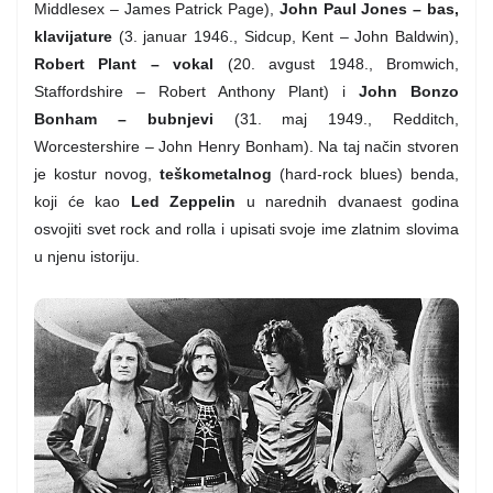
Middlesex – James Patrick Page),
John Paul Jones – bas,
klavijature
(3. januar 1946., Sidcup, Kent – John Baldwin),
Robert Plant – vokal
(20. avgust 1948., Bromwich,
Staffordshire – Robert Anthony Plant) i
John Bonzo
Bonham – bubnjevi
(31. maj 1949., Redditch,
Worcestershire – John Henry Bonham). Na taj način stvoren
je kostur novog,
teškometalnog
(hard-rock blues) benda,
koji će kao
Led Zeppelin
u narednih dvanaest godina
osvojiti svet rock and rolla i upisati svoje ime zlatnim slovima
u njenu istoriju.