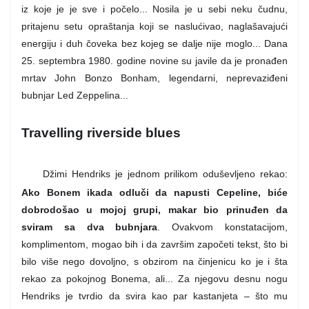
iz koje je je sve i počelo... Nosila je u sebi neku čudnu,
pritajenu setu opraštanja koji se naslućivao, naglašavajući
energiju i duh čoveka bez kojeg se dalje nije moglo... Dana
25. septembra 1980. godine novine su javile da je pronađen
mrtav John Bonzo Bonham, legendarni, neprevaziđeni
bubnjar Led Zeppelina...
Travelling riverside blues
Džimi Hendriks je jednom prilikom oduševljeno rekao:
Ako Bonem ikada odluči da napusti Cepeline, biće
dobrodošao u mojoj grupi, makar bio prinuđen da
sviram sa dva bubnjara
. Ovakvom konstatacijom,
komplimentom, mogao bih i da završim započeti tekst, što bi
bilo više nego dovoljno, s obzirom na činjenicu ko je i šta
rekao za pokojnog Bonema, ali... Za njegovu desnu nogu
Hendriks je tvrdio da svira kao par kastanjeta – što mu