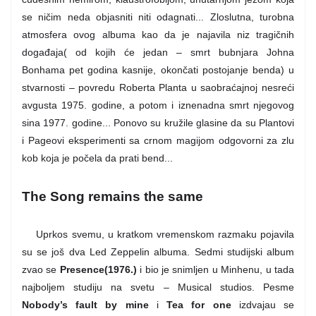
se ničim neda objasniti niti odagnati... Zloslutna, turobna
atmosfera ovog albuma kao da je najavila niz tragičnih
događaja( od kojih će jedan – smrt bubnjara Johna
Bonhama pet godina kasnije, okončati postojanje benda) u
stvarnosti – povredu Roberta Planta u saobraćajnoj nesreći
avgusta 1975. godine, a potom i iznenadna smrt njegovog
sina 1977. godine... Ponovo su kružile glasine da su Plantovi
i Pageovi eksperimenti sa crnom magijom odgovorni za zlu
kob koja je počela da prati bend...
The Song remains the same
Uprkos svemu, u kratkom vremenskom razmaku pojavila
su se još dva Led Zeppelin albuma. Sedmi studijski album
zvao se
Presence(1976.)
i bio je snimljen u Minhenu, u tada
najboljem studiju na svetu – Musical studios. Pesme
Nobody’s fault by mine
i
Tea for one
izdvajau se