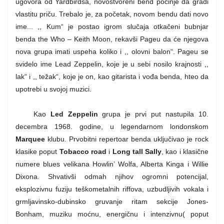
ugovora od Yardbirdsa, novostvoreni bend počinje da gradi
vlastitu priču. Trebalo je, za početak, novom bendu dati novo
ime... ,, Kum“ je postao igrom slučaja otkačeni bubnjar
benda the Who – Keith Moon, rekavši Pageu da će njegova
nova grupa imati uspeha koliko i ,, olovni balon“. Pageu se
svidelo ime Lead Zeppelin, koje je u sebi nosilo krajnosti ,,
lak“ i ,, težak“, koje je on, kao gitarista i vođa benda, hteo da
upotrebi u svojoj muzici.
Kao
Led Zeppelin
grupa je prvi put nastupila 10.
decembra 1968. godine, u legendarnom londonskom
Marquee
klubu. Prvobitni repertoar benda uključivao je rock
klasike poput
Tobacco road
i
Long tall Sally
, kao i klasične
numere blues velikana Howlin’ Wolfa, Alberta Kinga i Willie
Dixona. Shvativši odmah njihov ogromni potencijal,
eksplozivnu fuziju teškometalnih riffova, uzbudljivih vokala i
grmljavinsko-dubinsko gruvanje ritam sekcije Jones-
Bonham, muziku moćnu, energičnu i intenzivnu( poput