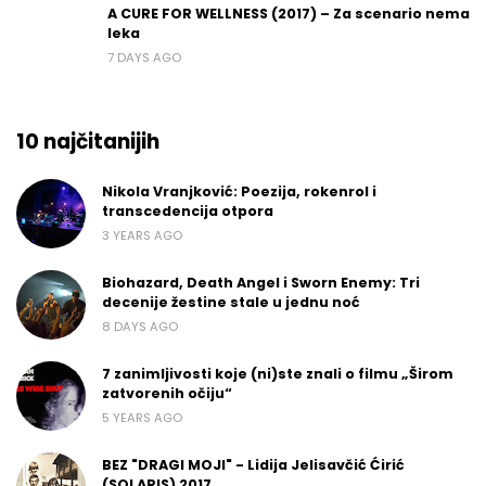
A CURE FOR WELLNESS (2017) – Za scenario nema
leka
7 DAYS AGO
10 najčitanijih
Nikola Vranjković: Poezija, rokenrol i
transcedencija otpora
3 YEARS AGO
Biohazard, Death Angel i Sworn Enemy: Tri
decenije žestine stale u jednu noć
8 DAYS AGO
7 zanimljivosti koje (ni)ste znali o filmu „Širom
zatvorenih očiju“
5 YEARS AGO
BEZ "DRAGI MOJI" - Lidija Jelisavčić Ćirić
(SOLARIS) 2017