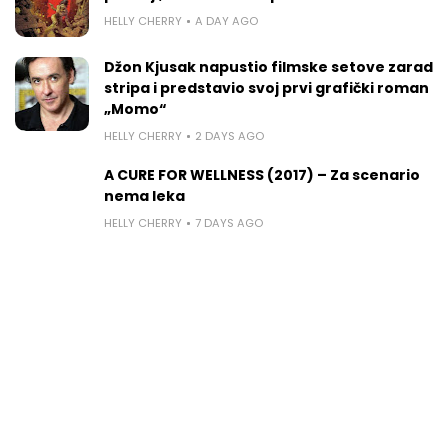
HELLY CHERRY
A DAY AGO
Džon Kjusak napustio filmske setove zarad
stripa i predstavio svoj prvi grafički roman
„Momo“
HELLY CHERRY
2 DAYS AGO
A CURE FOR WELLNESS (2017) – Za scenario
nema leka
HELLY CHERRY
7 DAYS AGO