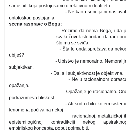
same biti koja postoji samo u relativnom dualitetu.
- Ne kao esencijalni nastavak
ontološkog postojanja.
scena rasprave o Bogu:
-
Recimo da nema Boga, i da je
svaki čovek slobodan da radi ono
što mu se sviđa.
- Šta te onda sprečava da nekog
ubiješ?
- Ubistvo je nemoralno. Nemoral je
subjektivan.
- Da, ali subjektivnost je objektivna.
- Ne u racionalnom obrascu
opažanja.
- Opažanje je iracionalno. Ono
podrazumeva bliskost.
- Ali sud o bilo kojem sistemu
fenomena počiva na nekoj
racionalnoj, metafizičkoj ili
epistemilogičnoj kontradikciji nekog apstraktnog
empirijskog koncepta, poput pojma biti,