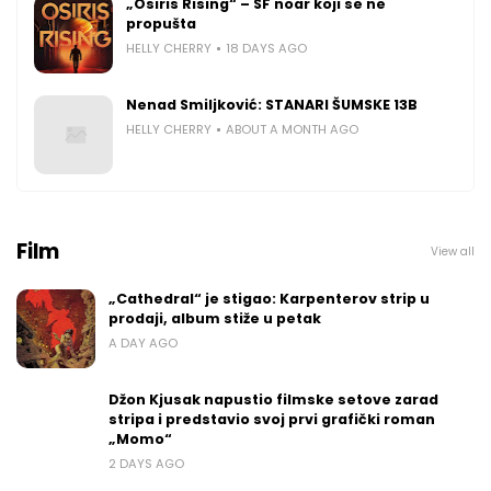
„Osiris Rising“ – SF noar koji se ne
propušta
HELLY CHERRY
18 DAYS AGO
Nenad Smiljković: STANARI ŠUMSKE 13B
HELLY CHERRY
ABOUT A MONTH AGO
Film
View all
„Cathedral“ je stigao: Karpenterov strip u
prodaji, album stiže u petak
A DAY AGO
Džon Kjusak napustio filmske setove zarad
stripa i predstavio svoj prvi grafički roman
„Momo“
2 DAYS AGO