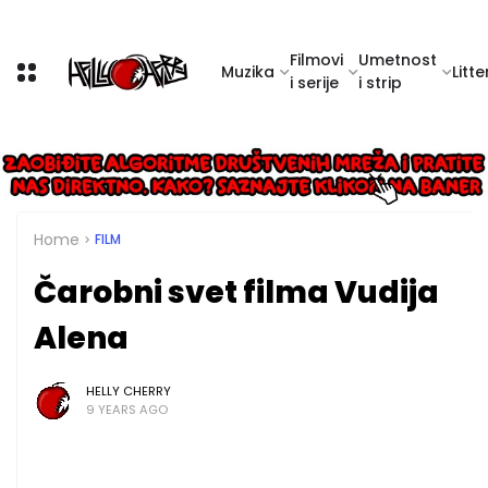
Filmovi
Umetnost
Muzika
Litte
i serije
i strip
Home
FILM
Čarobni svet filma Vudija
Alena
HELLY CHERRY
9 YEARS AGO