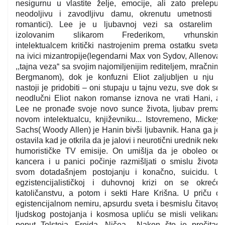
nesigurnu u vlastite želje, emocije, ali zato prelepu,
neodoljivu i zavodljivu damu, okrenutu umetnosti i
romantici). Lee je u ljubavnoj vezi sa ostarelim i
izolovanim slikarom Frederikom, vrhunskim
intelektualcem kritički nastrojenim prema ostatku sveta,
na ivici mizantropije(legendarni Max von Sydov, Allenova
,,tajna veza“ sa svojim najomiljenijim rediteljem, mračnim
Bergmanom), dok je konfuzni Eliot zaljubljen u nju i
nastoji je pridobiti – oni stupaju u tajnu vezu, sve dok se
neodlučni Eliot nakon romanse iznova ne vrati Hani, a
Lee ne pronađe svoje novo sunce života, ljubav prema
novom intelektualcu, književniku... Istovremeno, Mickey
Sachs( Woody Allen) je Hanin bivši ljubavnik. Hana ga je
ostavila kad je otkrila da je jalovi i neurotični urednik neke
humorističke TV emisije. On umišlja da je oboleo od
kancera i u panici počinje razmišljati o smislu života,
svom dotadašnjem postojanju i konačno, suicidu. U
egzistencijalističkoj i duhovnoj krizi on se okreće
katoličanstvu, a potom i sekti Hare Krišna. U priču o
egistencijalnom nemiru, apsurdu sveta i besmislu čitavog
ljudskog postojanja i kosmosa upliću se misli velikana
poput Tolstoja, Frojda, Ničea... Nakon što je pročitao