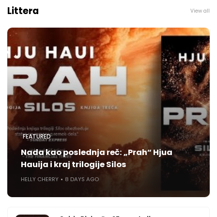
Littera
View all
FEATURED
Nada kao poslednja reč: „Prah“ Hjua
Hauija i kraj trilogije Silos
HELLY CHERRY
8 DAYS AGO