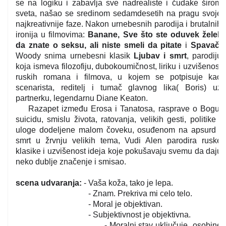
se na logiku i zabavlja sve nadrealiste i čudake širom
sveta, našao se sredinom sedamdesetih na pragu svoje
najkreativnije faze. Nakon urnebesnih parodija i brutalnih
ironija u filmovima:
Banane, Sve što ste oduvek želeli
da znate o seksu, ali niste smeli da pitate
i
Spavač,
Woody snima urnebesni klasik
Ljubav i smrt
, parodiju
koja ismeva filozofiju, dubokoumičnost, liriku i uzvišenost
ruskih romana i filmova, u kojem se potpisuje kao
scenarista, reditelj i tumač glavnog lika( Boris) uz
partnerku, legendarnu Diane Keaton.
Razapet između Erosa i Tanatosa, rasprave o Bogu,
suicidu, smislu života, ratovanja, velikih gesti, politike i
uloge dodeljene malom čoveku, osuđenom na apsurd i
smrt u žrvnju velikih tema, Vudi Alen parodira ruske
klasike i uzvišenost ideja koje pokušavaju svemu da daju
neko dublje značenje i smisao.
scena udvaranja:
-
Vaša koža, tako je lepa.
- Znam. Prekriva mi celo telo.
- Moral je objektivan.
- Subjektivnost je objektivna.
- Moralni stav uključuje
osobine