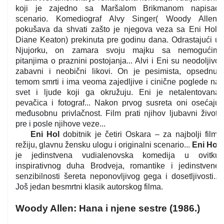
koji je zajedno sa Maršalom Brikmanom napisao
scenario. Komediograf Alvy Singer( Woody Allen)
pokušava da shvati zašto je njegova veza sa Eni Hol(
Diane Keaton) prekinuta pre godinu dana. Odrastajući u
Njujorku, on zamara svoju majku sa nemogućim
pitanjima o praznini postojanja... Alvi i Eni su neodoljivo
zabavni i neobični likovi. On je pesimista, opsednut
temom smrti i ima veoma zajedljive i cinične poglede na
svet i ljude koji ga okružuju. Eni je netalentovana
pevačica i fotograf... Nakon prvog susreta oni osećaju
međusobnu privlačnost. Film prati njihov ljubavni život,
pre i posle njihove veze...
Eni Hol
dobitnik je četiri Oskara – za najbolji film,
režiju, glavnu žensku ulogu i originalni scenario...
Eni Hol
je jedinstvena vudialenovska komedija u ovitku
inspirativnog duha Brodveja, romantike i jedinstvene
senzibilnosti šereta neponovljivog gega i dosetljivosti...
Još jedan besmrtni klasik autorskog filma.
Woody Allen: Hana i njene sestre (1986.)