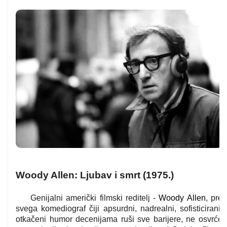
Woody Allen: Ljubav i smrt (1975.)
Genijalni američki filmski reditelj -
Woody Allen
, pre
svega komediograf čiji apsurdni, nadrealni, sofisticirani,
otkačeni humor decenijama ruši sve barijere, ne osvrće