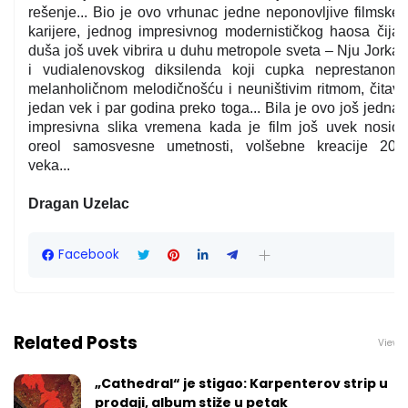
rešenje... Bio je ovo vrhunac jedne
neponovljive filmske
karijere, jednog impresivnog modernističkog haosa čija
duša još uvek vibrira u duhu metropole sveta – Nju Jorka
i vudialenovskog diksilenda koji cupka neprestanom
melanholičnom melodičnošću i neuništivim ritmom, čitav
jedan vek i par godina preko toga... Bila je ovo još jedna
impresivna slika vremena kada je film još uvek nosio
oreol samosvesne umetnosti, volšebne kreacije 20.
veka...
Dragan Uzelac
Facebook
Related Posts
View a
„Cathedral“ je stigao: Karpenterov strip u
prodaji, album stiže u petak