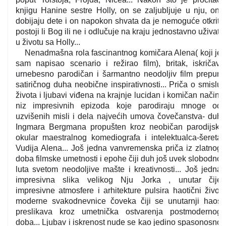
knjigu Hanine sestre Holly, on se zaljubljuje u nju, oni
dobijaju dete i on napokon shvata da je nemoguće otkriti
postoji li Bog ili ne i odlučuje na kraju jednostavno uživati
u životu sa Holly...
Nenadmašna rola fascinantnog komičara Alena( koji je
sam napisao scenario i režirao film), britak, iskričav,
urnebesno parodičan i šarmantno neodoljiv film prepun
satiričnog duha neobične inspirativnosti... Priča o smislu
života i ljubavi viđena na krajnje lucidan i komičan način,
niz impresivnih epizoda koje parodiraju mnoge od
uzvišenih misli i dela najvećih umova čovečanstva- duh
Ingmara Bergmana propušten kroz neobičan parodijski
okular maestralnog komediografa i intelektualca-šereta
Vudija Alena... Još jedna vanvremenska priča iz zlatnog
doba filmske umetnosti i epohe čiji duh još uvek slobodno
luta svetom neodoljive mašte i kreativnosti... Još jedna
impresivna slika velikog Nju Jorka , unutar čije
impresivne atmosfere i arhitekture pulsira haotični život
moderne svakodnevnice čoveka čiji se unutarnji haos
preslikava kroz umetnička ostvarenja postmodernog
doba... Ljubav i iskrenost nude se kao jedino spasonosno