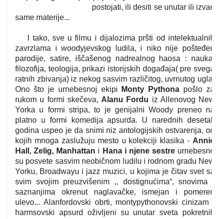
postojati, ili desiti se unutar ili izvan
same materije...
I tako, sve u filmu i dijalozima pršti od intelektualnih
zavrzlama i woodyjevskog ludila, i niko nije pošteđen
parodije, satire, iščašenog nadrealnog haosa : nauka,
filozofija, teologija, prikazi istorijskih događaja( pre svega
ratnih zbivanja) iz nekog sasvim različitog, uvrnutog ugla.
Ono što je urnebesnoj ekipi
Monty Pythona
pošlo za
rukom u formi skečeva,
Alanu Fordu
iz Allenovog New
Yorka u formi stripa, to je genijalni Woody preneo na
platno u formi komedija apsurda. U narednih desetak
godina uspeo je da snimi niz antologijskih ostvarenja, od
kojih mnoga zaslužuju mesto u kolekciji klasika -
Annie
Hall, Zelig, Manhattan
i
Hana i njene sestre
urnebesne
su posvete sasvim neobičnom ludilu i rodnom gradu New
Yorku, Broadwayu i jazz muzici, u kojima je čitav svet sa
svim svojim preuzvišenim ,, dostignućima“, snovima i
saznanjima okrenut naglavačke, ismejan i pomeren
ulevo... Alanfordovski obrti, montypythonovski cinizam i
harmsovski apsurd oživljeni su unutar sveta pokretnih