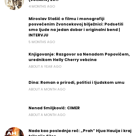
4 MONTHS AGO
Miroslav Stašić o filmu i monografiji
posvećenim Zvoncekovoj bilježnici: Podsetili
smo ljude na jedan dobar i originalni bend |
INTERVJU
5 MONTHS AGO
Knjigovanje: Razgovor sa Nenadom Popovićem,
urednikom Helly Cherry vebzina
ABOUT A YEAR AGO
Dina: Roman o prirodi, politici i ljudskom umu
ABOUT A MONTH AGO
Nenad Smiljković: CIMER
ABOUT A MONTH AGO
Nada kao poslednja reč: „Prah“ Hjua Hauija i kraj