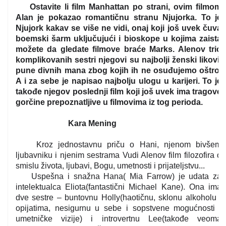
Ostavite li film Manhattan po strani, ovim filmom
Alan je pokazao romantičnu stranu Njujorka. To je
Njujork kakav se više ne vidi, onaj koji još uvek čuva
boemski šarm uključujući i bioskope u kojima zaista
možete da gledate filmove braće Marks. Alenov trio
komplikovanih sestri njegovi su najbolji ženski likovi,
pune divnih mana zbog kojih ih ne osuđujemo oštro.
A i za sebe je napisao najbolju ulogu u karijeri. To je
takođe njegov poslednji film koji još uvek ima tragove
gorčine prepoznatljive u filmovima iz tog perioda.
Kara Mening
Kroz jednostavnu priču o Hani, njenom bivšem
ljubavniku i njenim sestrama Vudi Alenov film filozofira o
smislu života, ljubavi, Bogu, umetnosti i prijateljstvu...
Uspešna i snažna Hana( Mia Farrow) je udata za
intelektualca Eliota(fantastični Michael Kane). Ona ima
dve sestre – buntovnu Holly(haotičnu, sklonu alkoholu i
opijatima, nesigurnu u sebe i sopstvene mogućnosti i
umetničke vizije) i introvertnu Lee(takođe veoma