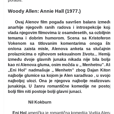
poraditi.
Woody Allen: Annie Hall (1977.)
Ovaj Alenov film pogađa savršen balans između
anarhije njegovih ranih radova i introspekcije koja
vlada njegovim filmovima iz osamdesetih, sa ozbiljnim
temama i dobrim humorom. Scena sa Kristoferom
Vokenom sa titlovanim komentarima onoga što
on/ona zaista misle, Alenova anketa sa slučajnim
prolaznicima o njihovom seksualnom životu... Hemija
između dvoje glavnih junaka nikada nije bila bolja,
kao ni Alenova gluma, osim možda u ,, Menhetnu“. Ali,
,,Eni Hol“ nadmašuje ,, Menhetn“ zbog Dajan Kiton,
najbolje glumice sa kojom je Alen sarađivao , u svojoj
najboljoj ulozi. Ona je njegova najbolje realizovana
junakinja. U žanru romantične komedije ne postoji
bolji film niti postoje bolji glavni junaci.
Nil Kokburn
Eni Hol
američka je romantična komedija Vudija Alena