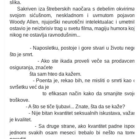
slika.
Sakriven iza štreberskih naočara s debelim okvirima,
svojom sićušnom, neskladnom i uvrnutom pojavom
Woody Allen, njujorški neurotični intelektualac i umetnik
ostavio je neizbrisiv trag u svetu filma, magiju humora koji
nikog ne ostavlja ravnodušnim...
- Naposletku, postoje i gore stvari u životu nego
što je smrt.
- Ako ste ikada proveli veče sa prodavcem
osiguranja, znaćete
šta sam hteo da kažem.
- Poenta je, rekao bih, ne misliti o smrti kao o
svršetku već da je
to efikasan način kako da smanjite svoje
troškove.
- A što se tiče ljubavi... Znate, šta da se kaže?
- Nije bitan kvantitet seksualnih iskustava, važan
je kvalitet.
- Sa druge strane, ako kvantitet padne ispod
jednom svakih osam meseci trebalo bi nešto na tome