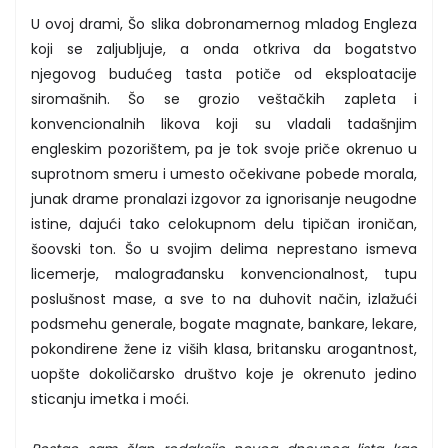
U ovoj drami, Šo slika dobronamernog mladog Engleza
koji se zaljubljuje, a onda otkriva da bogatstvo
njegovog budućeg tasta potiče od eksploatacije
siromašnih. Šo se grozio veštačkih zapleta i
konvencionalnih likova koji su vladali tadašnjim
engleskim pozorištem, pa je tok svoje priče okrenuo u
suprotnom smeru i umesto očekivane pobede morala,
junak drame pronalazi izgovor za ignorisanje neugodne
istine, dajući tako celokupnom delu tipičan ironičan,
šoovski ton. Šo u svojim delima neprestano ismeva
licemerje, malograđansku konvencionalnost, tupu
poslušnost mase, a sve to na duhovit način, izlažući
podsmehu generale, bogate magnate, bankare, lekare,
pokondirene žene iz viših klasa, britansku arogantnost,
uopšte dokoličarsko društvo koje je okrenuto jedino
sticanju imetka i moći.