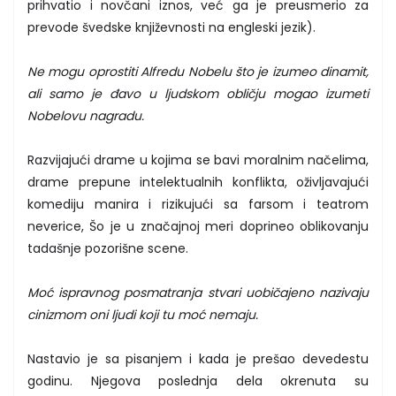
prihvatio i novčani iznos, već ga je preusmerio za
prevode švedske književnosti na engleski jezik).
Ne mogu oprostiti Alfredu Nobelu što je izumeo dinamit,
ali samo je đavo u ljudskom obličju mogao izumeti
Nobelovu nagradu.
Razvijajući drame u kojima se bavi moralnim načelima,
drame prepune intelektualnih konflikta, oživljavajući
komediju manira i rizikujući sa farsom i teatrom
neverice, Šo je u značajnoj meri doprineo oblikovanju
tadašnje pozorišne scene.
Moć ispravnog posmatranja stvari uobičajeno nazivaju
cinizmom oni ljudi koji tu moć nemaju.
Nastavio je sa pisanjem i kada je prešao devedestu
godinu. Njegova poslednja dela okrenuta su