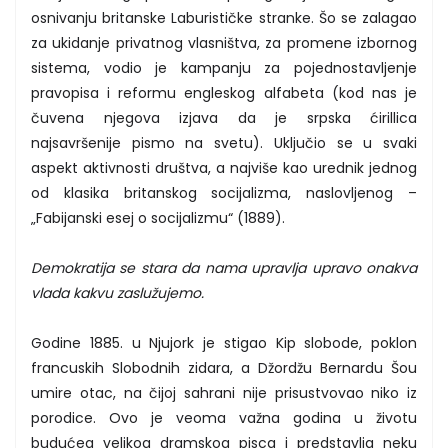
osnivanju britanske Laburističke stranke. Šo se zalagao
za ukidanje privatnog vlasništva, za promene izbornog
sistema, vodio je kampanju za pojednostavljenje
pravopisa i reformu engleskog alfabeta (kod nas je
čuvena njegova izjava da je srpska ćirillica
najsavršenije pismo na svetu). Uključio se u svaki
aspekt aktivnosti društva, a najviše kao urednik jednog
od klasika britanskog socijalizma, naslovljenog –
„Fabijanski esej o socijalizmu“ (1889).
Demokratija se stara da nama upravlja upravo onakva
vlada kakvu zaslužujemo.
Godine 1885. u Njujork je stigao Kip slobode, poklon
francuskih Slobodnih zidara, a Džordžu Bernardu Šou
umire otac, na čijoj sahrani nije prisustvovao niko iz
porodice. Ovo je veoma važna godina u životu
budućeg velikog dramskog pisca i predstavlja neku