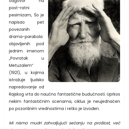
odgovor na
post-ratni
pesimizam, Šo je
napisao pet
povezanih
drama-parabola
objavljenih pod
jednim imenom
„Povratak u
Metuzalem“
(1921), u kojima
istražuje ljudsko
napredovanje od
Rajskog vrta do naučno fantastične budućnosti. Uprkos
nekim fantastičnim scenama, ciklus je neujednačen
po pozorišnim vrednostima i retko je izvođen.
Mi nismo mudri zahvaljujući sećanju na prošlost, već