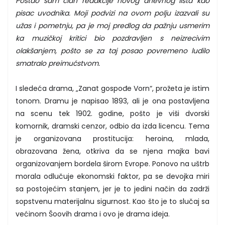
Postao sam član redakcije novog dnevnog lista kao
pisac uvodnika. Moji podvizi na ovom polju izazvali su
užas i pometnju, pa je moj predlog da pažnju usmerim
ka muzičkoj kritici bio pozdravljen s neizrecivim
olakšanjem, pošto se za taj posao povremeno ludilo
smatralo preimućstvom.
I sledeća drama, „Zanat gospođe Vorn“, prožeta je istim
tonom. Dramu je napisao 1893, ali je ona postavljena
na scenu tek 1902. godine, pošto je viši dvorski
komornik, dramski cenzor, odbio da izda licencu. Tema
je organizovana prostitucija: heroina, mlada,
obrazovana žena, otkriva da se njena majka bavi
organizovanjem bordela širom Evrope. Ponovo na uštrb
morala odlučuje ekonomski faktor, pa se devojka miri
sa postojećim stanjem, jer je to jedini način da zadrži
sopstvenu materijalnu sigurnost. Kao što je to slučaj sa
većinom Šoovih drama i ovo je drama ideja.