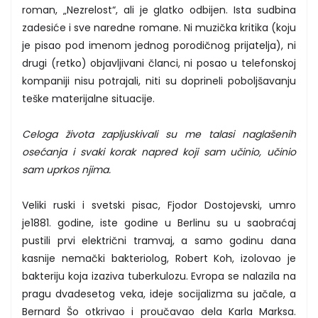
roman, „Nezrelost“, ali je glatko odbijen. Ista sudbina
zadesiće i sve naredne romane. Ni muzička kritika (koju
je pisao pod imenom jednog porodičnog prijatelja), ni
drugi (retko) objavljivani članci, ni posao u telefonskoj
kompaniji nisu potrajali, niti su doprineli poboljšavanju
teške materijalne situacije.
Celoga života zapljuskivali su me talasi naglašenih
osećanja i svaki korak napred koji sam učinio, učinio
sam uprkos njima.
Veliki ruski i svetski pisac, Fjodor Dostojevski, umro
je1881. godine, iste godine u Berlinu su u saobraćaj
pustili prvi električni tramvaj, a samo godinu dana
kasnije nemački bakteriolog, Robert Koh, izolovao je
bakteriju koja izaziva tuberkulozu. Evropa se nalazila na
pragu dvadesetog veka, ideje socijalizma su jačale, a
Bernard Šo otkrivao i proučavao dela Karla Marksa.