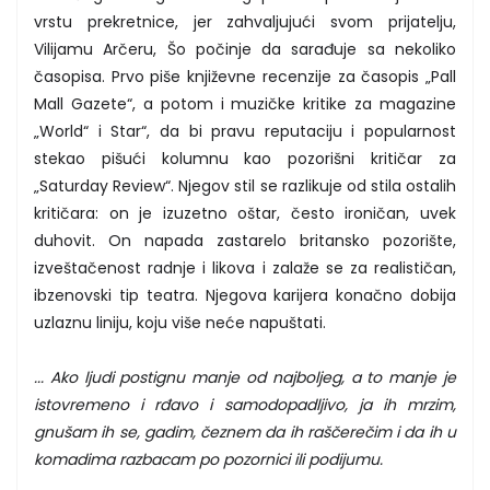
vrstu prekretnice, jer zahvaljujući svom prijatelju,
Vilijamu Arčeru, Šo počinje da sarađuje sa nekoliko
časopisa. Prvo piše književne recenzije za časopis „Pall
Mall Gazete“, a potom i muzičke kritike za magazine
„World“ i Star“, da bi pravu reputaciju i popularnost
stekao pišući kolumnu kao pozorišni kritičar za
„Saturday Review“. Njegov stil se razlikuje od stila ostalih
kritičara: on je izuzetno oštar, često ironičan, uvek
duhovit. On napada zastarelo britansko pozorište,
izveštačenost radnje i likova i zalaže se za realističan,
ibzenovski tip teatra. Njegova karijera konačno dobija
uzlaznu liniju, koju više neće napuštati.
... Ako ljudi postignu manje od najboljeg, a to manje je
istovremeno i rđavo i samodopadljivo, ja ih mrzim,
gnušam ih se, gadim, čeznem da ih raščerečim i da ih u
komadima razbacam po pozornici ili podijumu.