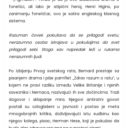
fonetici, ali iako je atipični heroj, Henri Higins, po
zanimanju fonetičar, ovo je satira engleskog klasnog
sistema.
Razuman čovek pokušava da se prilagodi svetu;
nerazumna osoba istrajava u pokušajima da svet
prilagodi sebi. Stoga sav napredak leži u rukama
nerazumnih ljudi.
Po izbijanju Prvog svetskog rata, Bernard prestaje sa
pisanjem drama i piše pamflet „Zdrav razum o ratu“, u
kojem ne pravi razliku između Velike Britanije i njenih
saveznika i Nemaca, nazivajući ih sve zločincima. Traži
dogovor i sklapanje mira. Njegovi antiratni govori
postali su ozloglašeni u javnosti i postao je meta
mnogobrojnih kritika, doživljavajući istu sudbinu kao
njegov kolega, pisac, Herman Hese, koji je pokušao da
bude glas zdravog razuma na suprotnoj strani.