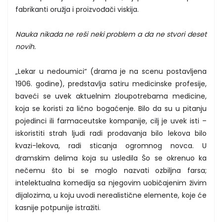
fabrikanti oružja i proizvođači viskija.
Nauka nikada ne reši neki problem a da ne stvori deset
novih.
„Lekar u nedoumici“ (drama je na scenu postavljena
1906. godine), predstavlja satiru medicinske profesije,
baveći se uvek aktuelnim zloupotrebama medicine,
koja se koristi za lično bogaćenje. Bilo da su u pitanju
pojedinci ili farmaceutske kompanije, cilj je uvek isti –
iskoristiti strah ljudi radi prodavanja bilo lekova bilo
kvazi-lekova, radi sticanja ogromnog novca. U
dramskim delima koja su usledila Šo se okrenuo ka
nečemu što bi se moglo nazvati ozbiljna farsa;
intelektualna komedija sa njegovim uobičajenim živim
dijalozima, u koju uvodi nerealistične elemente, koje će
kasnije potpunije istražiti.