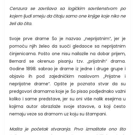
Cenzura se završava sa logičkim savršenstvom po
kojem ljudi smeju da čitaju samo one knjige koje niko ne
želi da čita.
Svoje prve drame Šo je nazvao „neprijatnim“, jer je
pomoću njih želeo da suoči gledaoce sa neprijatnim
činjenicama. Pošto one nisu nailazile na dobar prijem,
Bernard se okrenuo pisanju tzv. „prijatnih“ drama.
Godine 1898. sabrao je drame iz jedne i druge grupe i
objavio ih pod zajedničkim naslovom „Prijatne i
neprijatne drame“. Opšte je poznata stvar da su
predgovori dramama koje je Šo pisao podjednako važni
koliko i same predstave, jer su oni više nalik esejima u
kojima autor obrazlaže svoje stavove, a koji često
nemaju veze sa dramom uz koju su štampani.
Mašta je početak stvaranja. Prvo izmaštate ono što