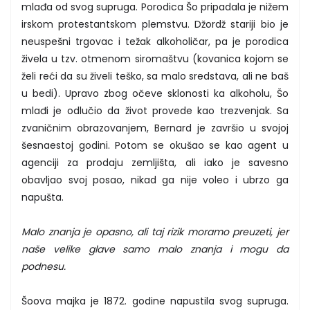
mlađa od svog supruga. Porodica Šo pripadala je nižem
irskom protestantskom plemstvu. Džordž stariji bio je
neuspešni trgovac i težak alkoholičar, pa je porodica
živela u tzv. otmenom siromaštvu (kovanica kojom se
želi reći da su živeli teško, sa malo sredstava, ali ne baš
u bedi). Upravo zbog očeve sklonosti ka alkoholu, Šo
mlađi je odlučio da život provede kao trezvenjak. Sa
zvaničnim obrazovanjem, Bernard je završio u svojoj
šesnaestoj godini. Potom se okušao se kao agent u
agenciji za prodaju zemljišta, ali iako je savesno
obavljao svoj posao, nikad ga nije voleo i ubrzo ga
napušta.
Malo znanja je opasno, ali taj rizik moramo preuzeti, jer
naše velike glave samo malo znanja i mogu da
podnesu.
Šoova majka je 1872. godine napustila svog supruga.