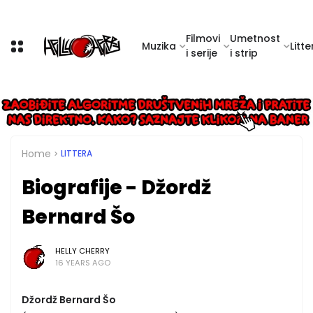
Filmovi
Umetnost
Muzika
Litte
i serije
i strip
Home
LITTERA
Biografije - Džordž
Bernard Šo
HELLY CHERRY
16 YEARS AGO
Džordž Bernard Šo