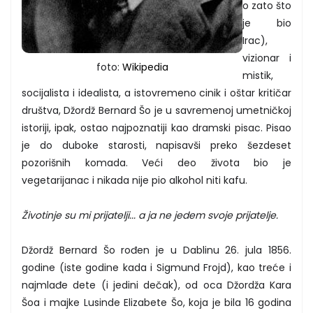
o zato što
je bio
Irac),
vizionar i
foto:
Wikipedia
mistik,
socijalista i idealista, a istovremeno cinik i oštar kritičar
društva, Džordž Bernard Šo je u savremenoj umetničkoj
istoriji, ipak, ostao najpoznatiji kao dramski pisac. Pisao
je do duboke starosti, napisavši preko šezdeset
pozorišnih komada. Veći deo života bio je
vegetarijanac i nikada nije pio alkohol niti kafu.
Životinje su mi prijatelji... a ja ne jedem svoje prijatelje.
Džordž Bernard Šo rođen je u Dablinu 26. jula 1856.
godine (iste godine kada i Sigmund Frojd), kao treće i
najmlađe dete (i jedini dečak), od oca Džordža Kara
Šoa i majke Lusinde Elizabete Šo, koja je bila 16 godina