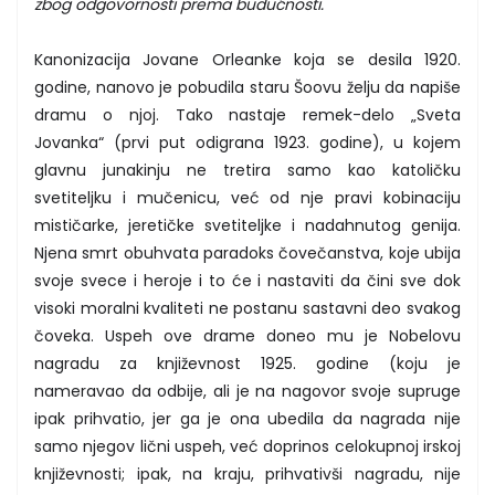
zbog odgovornosti prema budućnosti.
Kanonizacija Jovane Orleanke koja se desila 1920.
godine, nanovo je pobudila staru Šoovu želju da napiše
dramu o njoj. Tako nastaje remek-delo „Sveta
Jovanka“ (prvi put odigrana 1923. godine), u kojem
glavnu junakinju ne tretira samo kao katoličku
svetiteljku i mučenicu, već od nje pravi kobinaciju
mističarke, jeretičke svetiteljke i nadahnutog genija.
Njena smrt obuhvata paradoks čovečanstva, koje ubija
svoje svece i heroje i to će i nastaviti da čini sve dok
visoki moralni kvaliteti ne postanu sastavni deo svakog
čoveka. Uspeh ove drame doneo mu je Nobelovu
nagradu za književnost 1925. godine (koju je
nameravao da odbije, ali je na nagovor svoje supruge
ipak prihvatio, jer ga je ona ubedila da nagrada nije
samo njegov lični uspeh, već doprinos celokupnoj irskoj
književnosti; ipak, na kraju, prihvativši nagradu, nije