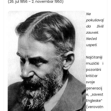
(26. jul 1856 – 2. novembar 1950)
Ne
pokušavaj
da živiš
zauvek.
Nećeš
uspeti.
Najčitaniji
muzički i
pozorišni
kritičar
svoje
generacij
e, „savest
Engleske“
(verovatn