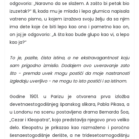
odgovorio: „Naravno da se slažem. A zašto bi petak bio
izuzetak?“ Ili, kada mu je mlada i lepa glumica napisala
vatreno pismo, u kojem izražava svoju želju da sa njim
ima dete koje će biti lepo kao ona i pametno kao on,
on joj je odgovorio: „A šta kao bude glupo kao vi, a lepo
kao ja?“
To je, pazite, čista istina, a ne ekstravagantnost koju
sam prigodno izmislio. Dodajem ovo uveravanje zato
što - premda uvek mogu postići da moje nastranosti
izgledaju uverljivo - ne mogu to isto postići i sa istinom.
Godine 1901. u Parizu je otvorena prva izložba
devetnaestogodišnjeg španskog slikara, Pabla Pikasa, a
u Londonu na scenu postavljena drama Bernarda Šoa,
„Cezar i Kleopatra“, koja predstavlja njegovo prvo veliko
delo. Kleopatru je prikazao kao razmaženo i poročno
šesnaestogodišnje derište, a ne tridesetosmogodišnju