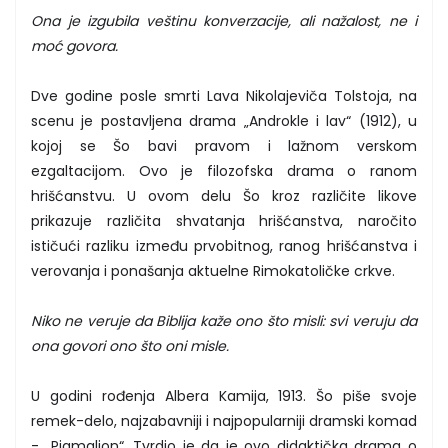
Ona je izgubila veštinu konverzacije, ali nažalost, ne i
moć govora.
Dve godine posle smrti Lava Nikolajeviča Tolstoja, na
scenu je postavljena drama „Androkle i lav“ (1912), u
kojoj se Šo bavi pravom i lažnom verskom
ezgaltacijom. Ovo je filozofska drama o ranom
hrišćanstvu. U ovom delu Šo kroz različite likove
prikazuje različita shvatanja hrišćanstva, naročito
ističući razliku između prvobitnog, ranog hrišćanstva i
verovanja i ponašanja aktuelne Rimokatoličke crkve.
Niko ne veruje da Biblija kaže ono što misli: svi veruju da
ona govori ono što oni misle.
U godini rođenja Albera Kamija, 1913. Šo piše svoje
remek-delo, najzabavniji i najpopularniji dramski komad
- „Pigmalion“. Tvrdio je da je ovo didaktička drama o