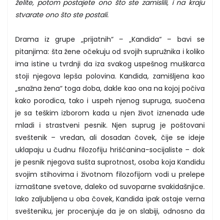
želite, potom postajete ono što ste zamislili, i na kraju
stvarate ono što ste postali.
Drama iz grupe „prijatnih“ – „Kandida“ – bavi se
pitanjima: šta žene očekuju od svojih supružnika i koliko
ima istine u tvrdnji da iza svakog uspešnog muškarca
stoji njegova lepša polovina. Kandida, zamišljena kao
„snažna žena“ toga doba, dakle kao ona na kojoj počiva
kako porodica, tako i uspeh njenog supruga, suočena
je sa teškim izborom kada u njen život iznenada uđe
mladi i strastveni pesnik. Njen suprug je poštovani
sveštenik – vredan, ali dosadan čovek, čije se ideje
uklapaju u čudnu filozofiju hrišćanina-socijaliste – dok
je pesnik njegova sušta suprotnost, osoba koja Kandidu
svojim stihovima i životnom filozofijom vodi u prelepe
izmaštane svetove, daleko od suvoparne svakidašnjice.
Iako zaljubljena u oba čovek, Kandida ipak ostaje verna
svešteniku, jer procenjuje da je on slabiji, odnosno da