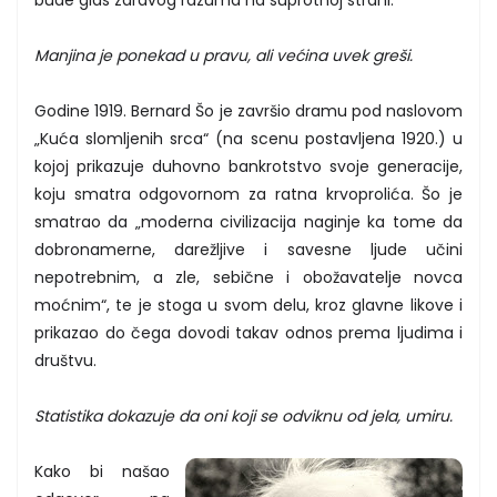
Manjina je ponekad u pravu, ali većina uvek greši.
Godine 1919. Bernard Šo je završio dramu pod naslovom
„Kuća slomljenih srca“ (na scenu postavljena 1920.) u
kojoj prikazuje duhovno bankrotstvo svoje generacije,
koju smatra odgovornom za ratna krvoprolića. Šo je
smatrao da „moderna civilizacija naginje ka tome da
dobronamerne, darežljive i savesne ljude učini
nepotrebnim, a zle, sebične i obožavatelje novca
moćnim“, te je stoga u svom delu, kroz glavne likove i
prikazao do čega dovodi takav odnos prema ljudima i
društvu.
Statistika dokazuje da oni koji se odviknu od jela, umiru.
Kako bi našao