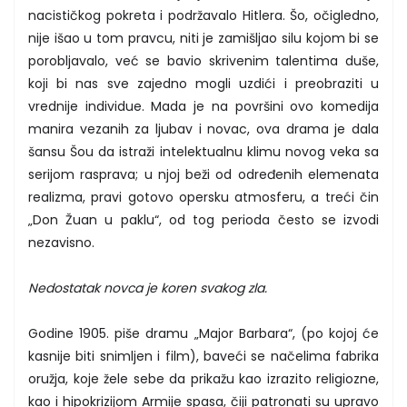
nacističkog pokreta i podržavalo Hitlera. Šo, očigledno,
nije išao u tom pravcu, niti je zamišljao silu kojom bi se
porobljavalo, već se bavio skrivenim talentima duše,
koji bi nas sve zajedno mogli uzdići i preobraziti u
vrednije individue. Mada je na površini ovo komedija
manira vezanih za ljubav i novac, ova drama je dala
šansu Šou da istraži intelektualnu klimu novog veka sa
serijom rasprava; u njoj beži od određenih elemenata
realizma, pravi gotovo opersku atmosferu, a treći čin
„Don Žuan u paklu“, od tog perioda često se izvodi
nezavisno.
Nedostatak novca je koren svakog zla.
Godine 1905. piše dramu „Major Barbara“, (po kojoj će
kasnije biti snimljen i film), baveći se načelima fabrika
oružja, koje žele sebe da prikažu kao izrazito religiozne,
kao i hipokrizijom Armije spasa, čiji patronati su upravo