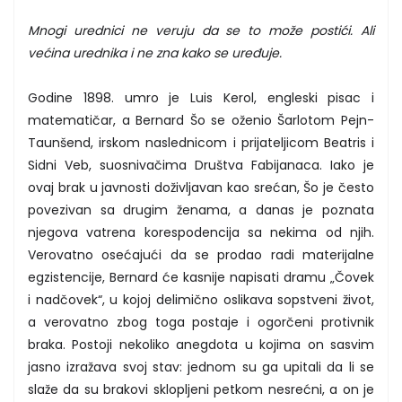
Mnogi urednici ne veruju da se to može postići. Ali
većina urednika i ne zna kako se uređuje.
Godine 1898. umro je Luis Kerol, engleski pisac i
matematičar, a Bernard Šo se oženio Šarlotom Pejn-
Taunšend, irskom naslednicom i prijateljicom Beatris i
Sidni Veb, suosnivačima Društva Fabijanaca. Iako je
ovaj brak u javnosti doživljavan kao srećan, Šo je često
povezivan sa drugim ženama, a danas je poznata
njegova vatrena korespodencija sa nekima od njih.
Verovatno osećajući da se prodao radi materijalne
egzistencije, Bernard će kasnije napisati dramu „Čovek
i nadčovek“, u kojoj delimično oslikava sopstveni život,
a verovatno zbog toga postaje i ogorčeni protivnik
braka. Postoji nekoliko anegdota u kojima on sasvim
jasno izražava svoj stav: jednom su ga upitali da li se
slaže da su brakovi sklopljeni petkom nesrećni, a on je