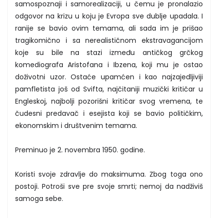
samospoznaji i samorealizaciji, u čemu je pronalazio
odgovor na krizu u koju je Evropa sve dublje upadala. I
ranije se bavio ovim temama, ali sada im je prišao
tragikomično i sa nerealističnom ekstravagancijom
koje su bile na stazi između antičkog grčkog
komediografa Aristofana i Ibzena, koji mu je ostao
doživotni uzor. Ostaće upamćen i kao najzajedljiviji
pamfletista još od Svifta, najčitaniji muzički kritičar u
Engleskoj, najbolji pozorišni kritičar svog vremena, te
čudesni predavač i esejista koji se bavio političkim,
ekonomskim i društvenim temama.
Preminuo je 2. novembra 1950. godine.
Koristi svoje zdravlje do maksimuma. Zbog toga ono
postoji. Potroši sve pre svoje smrti; nemoj da nadživiš
samoga sebe.