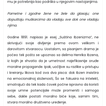
mu je potrebnija kao podrška u njegovim nastojanjima.
Pametne i zgodne žene ne žele da glasaju; one
dopuštaju muškarcima da vladaju sve dok one vladaju
njima.
Godine 1891. napisao je esej „Suština Ibzenizma“, ne
skrivajući svoje divljenje prema ovom velikom i
darovitom stvaraocu. Uostalom, sa pisanjem drama je
počeo tek pošto se upoznao sa delima Henrika Ibzena,
iz kojih je shvatio da je umetnost najefikasnije oruđe
moralne propagande. Ipak, uočljive su razlike u pristupu
i kreiranju likova kod ova dva pisca: dok Ibzen insistira
na emocionalnoj složenosti, Šo se fokusira na intelekt,
smatrajući da tek kada čovek počne ispravno da koristi
svoje umne potencijale može promeniti i samoga
sebe, dakle postati moralno biće koje, samim tim,
stvara moralno društveno uređenje.