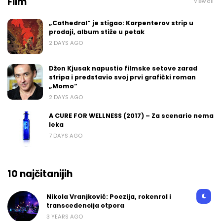
Film
View all
„Cathedral“ je stigao: Karpenterov strip u
prodaji, album stiže u petak
2 DAYS AGO
Džon Kjusak napustio filmske setove zarad
stripa i predstavio svoj prvi grafički roman
„Momo“
2 DAYS AGO
A CURE FOR WELLNESS (2017) – Za scenario nema
leka
7 DAYS AGO
10 najčitanijih
Nikola Vranjković: Poezija, rokenrol i
transcedencija otpora
3 YEARS AGO