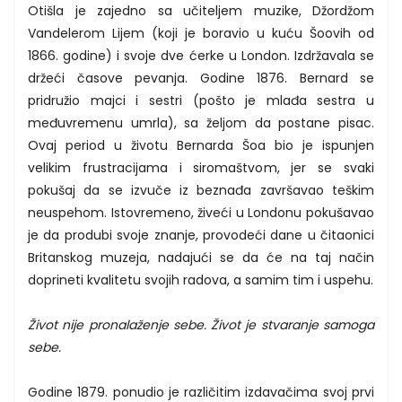
Otišla je zajedno sa učiteljem muzike, Džordžom
Vandelerom Lijem (koji je boravio u kuću Šoovih od
1866. godine) i svoje dve ćerke u London. Izdržavala se
držeći časove pevanja. Godine 1876. Bernard se
pridružio majci i sestri (pošto je mlađa sestra u
međuvremenu umrla), sa željom da postane pisac.
Ovaj period u životu Bernarda Šoa bio je ispunjen
velikim frustracijama i siromaštvom, jer se svaki
pokušaj da se izvuče iz beznađa završavao teškim
neuspehom. Istovremeno, živeći u Londonu pokušavao
je da produbi svoje znanje, provodeći dane u čitaonici
Britanskog muzeja, nadajući se da će na taj način
doprineti kvalitetu svojih radova, a samim tim i uspehu.
Život nije pronalaženje sebe. Život je stvaranje samoga
sebe.
Godine 1879. ponudio je različitim izdavačima svoj prvi