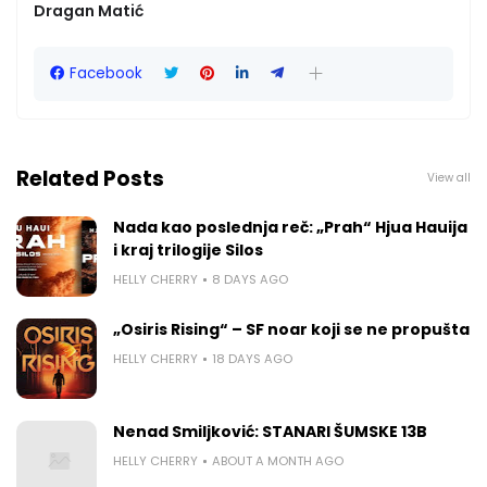
Dragan Matić
Facebook
Related Posts
View all
Nada kao poslednja reč: „Prah“ Hjua Hauija
i kraj trilogije Silos
HELLY CHERRY
8 DAYS AGO
„Osiris Rising“ – SF noar koji se ne propušta
HELLY CHERRY
18 DAYS AGO
Nenad Smiljković: STANARI ŠUMSKE 13B
HELLY CHERRY
ABOUT A MONTH AGO