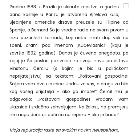
Godine 1888. u Brazilu je ukinuto ropstvo, a godinu
dana kasnije u Parizu je otvarena Ajfelova kula;
Sjedinjene američke države preuzele su Filipine od
Španije, a Bernard Šo je vredno radio na svom prvom u
nizu pozorišnih komada, koji neće imati dug vek na
sceni, drami pod imenom „Kućevlasnici“ (koju je
završio 1892. godine). Danas je čuvena anegdota, po
kojoj je Šo poslao pozivnice za svoju novu predstavu
Vinstonu Čerčilu (s kojim je bio u političkom
neprijateljstvu) sa tekstom: „Poštovani gospodine!
Šaljem vam dve ulaznice. Jednu za vas, a drugu za bilo
kog vašeg prijatelja – ako ga imate!“ Čerčil mu je
odgovorio: „Poštovani gospodine! Vraćam vam
ulaznice i srdačno zahvaljujem. Na žalost, na premijeru
ne mogu doći, ali doći ću na reprizu – ako je bude!“
Moja reputacija raste sa svakim novim neuspehom.