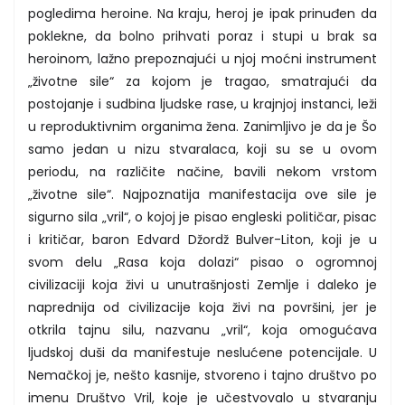
pogledima heroine. Na kraju, heroj je ipak prinuđen da
poklekne, da bolno prihvati poraz i stupi u brak sa
heroinom, lažno prepoznajući u njoj moćni instrument
„životne sile“ za kojom je tragao, smatrajući da
postojanje i sudbina ljudske rase, u krajnjoj instanci, leži
u reproduktivnim organima žena. Zanimljivo je da je Šo
samo jedan u nizu stvaralaca, koji su se u ovom
periodu, na različite načine, bavili nekom vrstom
„životne sile“. Najpoznatija manifestacija ove sile je
sigurno sila „vril“, o kojoj je pisao engleski političar, pisac
i kritičar, baron Edvard Džordž Bulver-Liton, koji je u
svom delu „Rasa koja dolazi“ pisao o ogromnoj
civilizaciji koja živi u unutrašnjosti Zemlje i daleko je
naprednija od civilizacije koja živi na površini, jer je
otkrila tajnu silu, nazvanu „vril“, koja omogućava
ljudskoj duši da manifestuje neslućene potencijale. U
Nemačkoj je, nešto kasnije, stvoreno i tajno društvo po
imenu Društvo Vril, koje je učestvovalo u stvaranju