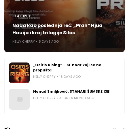
FEATURED
Nada kao poslednja reč: „Prah“ Hjua
Hauija i kraj trilogije Silos
HELLY CHERRY
8 DAYS AGO
„Osiris Rising“ – SF noar koji se ne
propušta
HELLY CHERRY
18 DAYS AGO
Nenad Smiljković: STANARI ŠUMSKE 13B
HELLY CHERRY
ABOUT A MONTH AGO