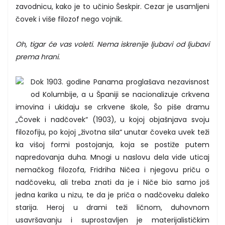
zavodnicu, kako je to učinio Šeskpir. Cezar je usamljeni
čovek i više filozof nego vojnik.
Oh, tigar će vas voleti. Nema iskrenije ljubavi od ljubavi
prema hrani.
Dok 1903. godine Panama proglašava nezavisnost
od Kolumbije, a u Španiji se nacionalizuje crkvena
imovina i ukidaju se crkvene škole, Šo piše dramu
„Čovek i nadčovek“ (1903), u kojoj objašnjava svoju
filozofiju, po kojoj „životna sila“ unutar čoveka uvek teži
ka višoj formi postojanja, koja se postiže putem
napredovanja duha. Mnogi u naslovu dela vide uticaj
nemačkog filozofa, Fridriha Ničea i njegovu priču o
nadčoveku, ali treba znati da je i Niče bio samo još
jedna karika u nizu, te da je priča o nadčoveku daleko
starija. Heroj u drami teži ličnom, duhovnom
usavršavanju i suprostavljen je materijalističkim