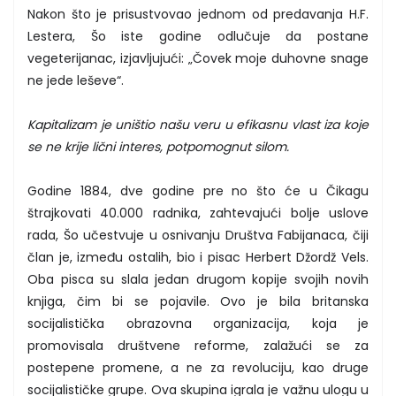
Nakon što je prisustvovao jednom od predavanja H.F.
Lestera, Šo iste godine odlučuje da postane
vegeterijanac, izjavljujući: „Čovek moje duhovne snage
ne jede leševe“.
Kapitalizam je uništio našu veru u efikasnu vlast iza koje
se ne krije lični interes, potpomognut silom.
Godine 1884, dve godine pre no što će u Čikagu
štrajkovati 40.000 radnika, zahtevajući bolje uslove
rada, Šo učestvuje u osnivanju Društva Fabijanaca, čiji
član je, između ostalih, bio i pisac Herbert Džordž Vels.
Oba pisca su slala jedan drugom kopije svojih novih
knjiga, čim bi se pojavile. Ovo je bila britanska
socijalistička obrazovna organizacija, koja je
promovisala društvene reforme, zalažući se za
postepene promene, a ne za revoluciju, kao druge
socijalističke grupe. Ova skupina igrala je važnu ulogu u