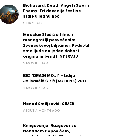
Biohazard, Death Angel i Sworn
Enemy: Tri decenije žestine
stale u jednu noć
9 DAYS AGO
Miroslav Stašić o filmu i
monografiji posvećenim
Zvoncekovoj bilježnici: Podsetili
smo ljude na jedan dobar i
originalni bend | INTERVJU
5 MONTHS AGO
BEZ "DRAGI MOJI" - Lidija
Jelisavčić Ćirić (SOLARIS) 2017
4 MONTHS AGO
Nenad Smiljković: CIMER
ABOUT A MONTH AGO
Knjigovanje: Razgovor sa
Nenadom Popovićem,