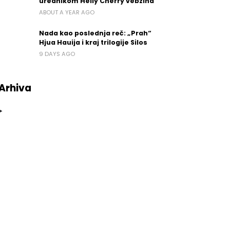
urednikom Helly Cherry vebzina
ABOUT A YEAR AGO
Nada kao poslednja reč: „Prah“
Hjua Hauija i kraj trilogije Silos
9 DAYS AGO
Arhiva