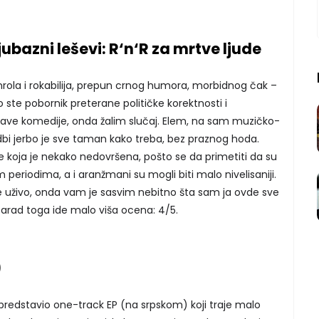
Ljubazni leševi: R‘n‘R za mrtve ljude
ola i rokabilija, prepun crnog humora, morbidnog čak –
o ste pobornik preterane političke korektnosti i
ave komedije, onda žalim slučaj. Elem, na sam muzičko-
i jerbo je sve taman kako treba, bez praznog hoda.
 koja je nekako nedovršena, pošto se da primetiti da su
periodima, a i aranžmani su mogli biti malo nivelisaniji.
te uživo, onda vam je sasvim nebitno šta sam ja ovde sve
. Zarad toga ide malo viša ocena: 4/5.
)
 predstavio one-track EP (na srpskom) koji traje malo