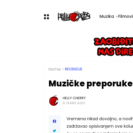
Muzika
Filmovi 
Home
RECENZIJE
Muzičke preporuke,
HELLY CHERRY
6 YEARS AGO
Vremena nikad dovoljno, a novih
zadržavao opisivanjem ove kolu