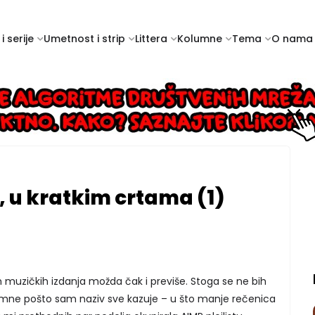
i serije
Umetnost i strip
Littera
Kolumne
Tema
O nama
 u kratkim crtama (1)
 muzičkih izdanja možda čak i previše. Stoga se ne bih
mne pošto sam naziv sve kazuje – u što manje rečenica