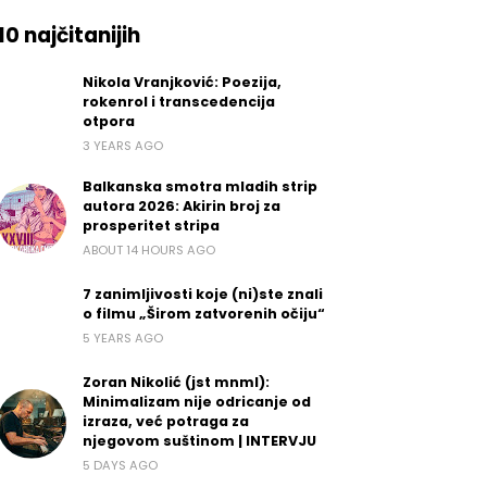
10 najčitanijih
Nikola Vranjković: Poezija,
rokenrol i transcedencija
otpora
3 YEARS AGO
Balkanska smotra mladih strip
autora 2026: Akirin broj za
prosperitet stripa
ABOUT 14 HOURS AGO
7 zanimljivosti koje (ni)ste znali
o filmu „Širom zatvorenih očiju“
5 YEARS AGO
Zoran Nikolić (jst mnml):
Minimalizam nije odricanje od
izraza, već potraga za
njegovom suštinom | INTERVJU
5 DAYS AGO