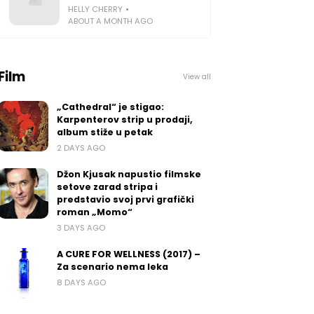
HELLY CHERRY
ABOUT A MONTH AGO
Film
View all
„Cathedral“ je stigao:
Karpenterov strip u prodaji,
album stiže u petak
2 DAYS AGO
Džon Kjusak napustio filmske
setove zarad stripa i
predstavio svoj prvi grafički
roman „Momo“
3 DAYS AGO
A CURE FOR WELLNESS (2017) –
Za scenario nema leka
8 DAYS AGO