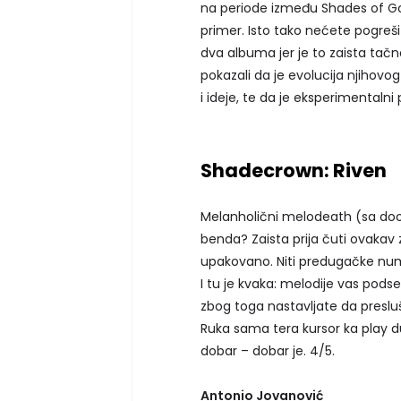
na periode između Shades of God
primer. Isto tako nećete pogreš
dva albuma jer je to zaista tač
pokazali da je evolucija njihovog
i ideje, te da je eksperimentalni
Shadecrown: Riven
Melanholični melodeath (sa doo
benda? Zaista prija čuti ovaka
upakovano. Niti predugačke nume
I tu je kvaka: melodije vas pods
zbog toga nastavljate da preslu
Ruka sama tera kursor ka play d
dobar – dobar je. 4/5.
Antonio Jovanović