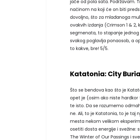
jače od pola sata. Podržavam. T
načinom na koji će on biti preds
dovoljno, što za mlađanoga mult
ovakvih izdanja (Crimson 1 & 2, 
segmenata, to stapanje jednog po
svakog poglavlja ponaosob, a ope
to kakve, bre! 5/5.
Katatonia: City Buria
Što se bendova kao što je Kataton
opet je (osim ako niste hardko
te isto. Da se razumemo odmah:
ne. Ali, to je Katatonia, to je taj
mesta nekom velikom eksperiment
osetiti dosta energije i svežin
The Winter of Our Passings i sve