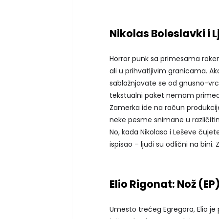
Nikolas Boleslavki i 
Horror punk sa primesama rokenr
ali u prihvatljivim granicama. Ak
sablažnjavate se od gnusno-vrc
tekstualni paket nemam primedb
Zamerka ide na račun produkcije
neke pesme snimane u različitim 
No, kada Nikolasa i Leševe čuje
ispisao – ljudi su odlični na bini
Elio Rigonat: Nož (EP
Umesto trećeg Egregora, Elio je