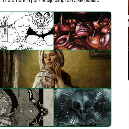
 mi prethodnih par nedelja okupirala AIMP plejlistu.