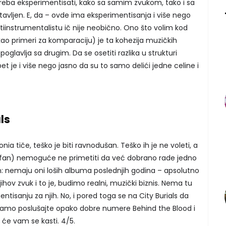
reba eksperimentisati, kako sa samim zvukom, tako i sa
tavljen. E, da – ovde ima eksperimentisanja i više nego
iinstrumentalistu ič nije neobično. Ono što volim kod
kao primeri za komparaciju) je ta kohezija muzičkih
glavlja sa drugim. Da se osetiti razlika u strukturi
t je i više nego jasno da su to samo delići jedne celine i
ls
ia tiče, teško je biti ravnodušan. Teško ih je ne voleti, a
r fan) nemoguće ne primetiti da već dobrano rade jedno
 nemaju oni loših albuma poslednjih godina – apsolutno
 njihov zvuk i to je, budimo realni, muzički biznis. Nema tu
isanju za njih. No, i pored toga se na City Burials da
e: samo poslušajte opako dobre numere Behind the Blood i
 će vam se kasti. 4/5.