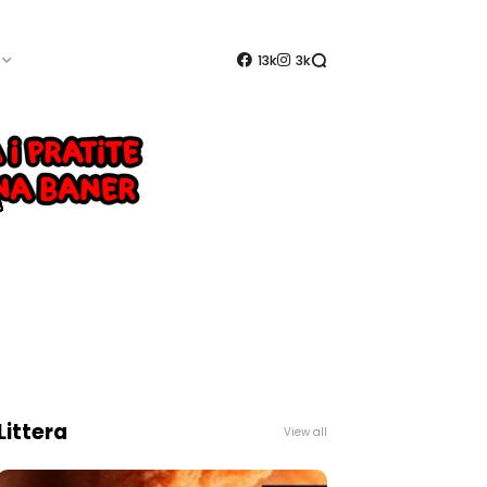
13k
3k
Littera
View all