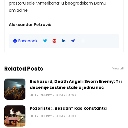
prostoru sale “Amerikana” u beogradskom Domu
omladine.
Aleksandar Petrović
Facebook
Related Posts
View all
Biohazard, Death Angel i Sworn Enemy: Tri
decenije žestine stale u jednu noć
HELLY CHERRY
9 DAYS AGO
Pozorište: „Bezdan“ kao konstanta
HELLY CHERRY
9 DAYS AGO