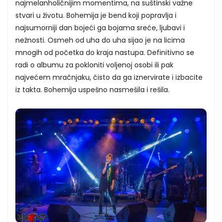
najmelanholičnijim momentima, na suštinski važne
stvari u životu. Bohemija je bend koji popravlja i
najsumorniji dan bojeći ga bojama sreće, ljubavi i
nežnosti. Osmeh od uha do uha sijao je na licima
mnogih od početka do kraja nastupa. Definitivno se
radi o albumu za pokloniti voljenoj osobi ili pak
najvećem mračnjaku, čisto da ga iznervirate i izbacite
iz takta. Bohemija uspešno nasmešila i rešila.