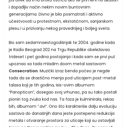
i dopadljiv način nekim novim buntovnim
generacijama. Divno je bilo posmatrati i aktivno
učestvovati u protestnom, ekstatičnom, sanjarskom
plesu i u prizivanju nekog pravednijeg i boljeg sveta.
Bio sam sedamnaestogodišnjak te 2004. godine kada
je Radio Beograd 202 na Trgu Republike obeležavao
trideset i pet godina postojanja i kada sam se prvi put
upoznao sa tada mladim doom metal sastavom
Consecration
. Muzički izraz benda počeo je negde
tada da se drastično menja pod uticajem post-metal
talasa koji je tih godina, Isis-ovim albumom
“Panopticon”, dosegao svoj vrhunac, pa su tako postali
pioniri tog zvuka kod nas. Ta faza je kulminirala, rekao
bih, albumom “.avi”. Ono što karakteriše dalju evoluciju
sastava do današnjih dana jeste postepena redukcija
metala i otvaranje prostora za uticaje koji su ostavljali