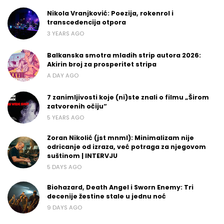
Nikola Vranjković: Poezija, rokenrol i
transcedencija otpora
3 YEARS AGO
Balkanska smotra mladih strip autora 2026:
Akirin broj za prosperitet stripa
A DAY AGO
7 zanimljivosti koje (ni)ste znali o filmu „Širom
zatvorenih očiju“
5 YEARS AGO
Zoran Nikolić (jst mnml): Minimalizam nije
odricanje od izraza, već potraga za njegovom
suštinom | INTERVJU
5 DAYS AGO
Biohazard, Death Angel i Sworn Enemy: Tri
decenije žestine stale u jednu noć
9 DAYS AGO