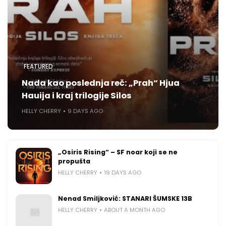
FEATURED
Nada kao poslednja reč: „Prah“ Hjua
Hauija i kraj trilogije Silos
HELLY CHERRY
9 DAYS AGO
„Osiris Rising“ – SF noar koji se ne
propušta
HELLY CHERRY
19 DAYS AGO
Nenad Smiljković: STANARI ŠUMSKE 13B
HELLY CHERRY
ABOUT A MONTH AGO