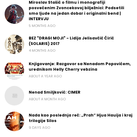
Miroslav Stašić o filmu i monografiji
posvećenim Zvoncekovoj bilježnici: Podsetili
smo ljude na jedan dobar i originalni bend |
INTERVJU
5 MONTHS AGO
BEZ "DRAGI MOJI" - Lidija Jelisavčić Ćirić
(SOLARIS) 2017
4 MONTHS AGO
Knjigovanje: Razgovor sa Nenadom Popovićem,
urednikom Helly Cherry vebzina
ABOUT A YEAR AGO
Nenad Smiljković: CIMER
ABOUT A MONTH AGO
Nada kao poslednja reč: „Prah“ Hjua Hauija i kraj
trilogije Silos
9 DAYS AGO