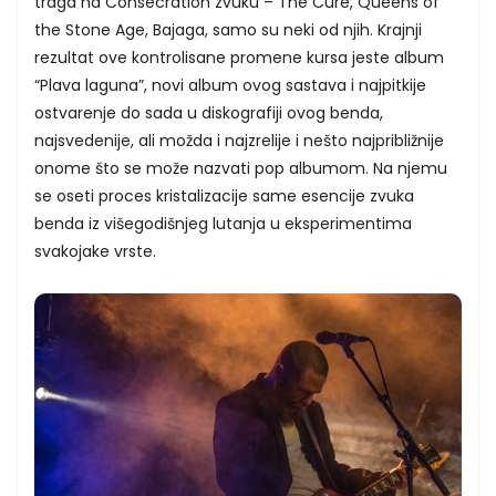
traga na Consecration zvuku – The Cure, Queens of
the Stone Age, Bajaga, samo su neki od njih. Krajnji
rezultat ove kontrolisane promene kursa jeste album
“Plava laguna”, novi album ovog sastava i najpitkije
ostvarenje do sada u diskografiji ovog benda,
najsvedenije, ali možda i najzrelije i nešto najpribližnije
onome što se može nazvati pop albumom. Na njemu
se oseti proces kristalizacije same esencije zvuka
benda iz višegodišnjeg lutanja u eksperimentima
svakojake vrste.