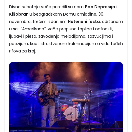
Divno subotnje veče priredili su nam
Pop Depresija
i
Kišobran
u beogradskom Domu omladine, 30.
novembra, trećim izdanjem
Huteneni festa
, održanom
u sali “Amerikana”; veče prepuno topline i nežnosti,
ljubavi i plesa, zavođenja melodijama, sazvučjima i
poezijom, kao i strastvenom kulminacijom u vidu teških
rifova za kraj.