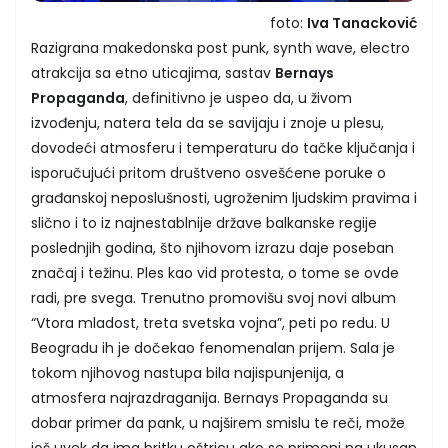
foto:
Iva Tanacković
Razigrana makedonska post punk, synth wave, electro
atrakcija sa etno uticajima, sastav
Bernays
Propaganda
, definitivno je uspeo da, u živom
izvođenju, natera tela da se savijaju i znoje u plesu,
dovodeći atmosferu i temperaturu do tačke ključanja i
isporučujući pritom društveno osvešćene poruke o
građanskoj neposlušnosti, ugroženim ljudskim pravima i
slično i to iz najnestablnije države balkanske regije
poslednjih godina, što njihovom izrazu daje poseban
značaj i težinu. Ples kao vid protesta, o tome se ovde
radi, pre svega. Trenutno promovišu svoj novi album
“Vtora mladost, treta svetska vojna”, peti po redu. U
Beogradu ih je dočekao fenomenalan prijem. Sala je
tokom njihovog nastupa bila najispunjenija, a
atmosfera najrazdraganija. Bernays Propaganda su
dobar primer da pank, u najširem smislu te reči, može
još uvek da ima britku oštricu ako se primeni na ukusan