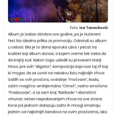
foto:
Iva Tanacković
Album je izašao oktobra ove godine, pa je Huteneni
fest bio idealna prilika za promociju. Odsvirali su album
u celosti. Bila je to divna isporuka uživo i pečat na
kvalitet koji album donosi, a kojem vreme tek treba da
da krajnji sud. Nakon toga, usledili su provereni stariji
hitovi, pre svih “Aligator”, kompozicija koja nosi taj rif koji
bi mogao da se uvrsti na nekakvu listu najboljih rifova
izašlih sa ovih prostora, ovdašnje “močvare”, ikada,
zatim magično ambijentalna “Cimet”, nežno emotivna
“Praskozorje”, a za sam kraj “Barikade” i ekstatični
vrhunac večeri rasprskavanjem rifova na sve strane.
Konsi još jednom dokazuju zašto ih mnogi smatraju
jednim od najbitnijih bendova na ovim prostorima, iako