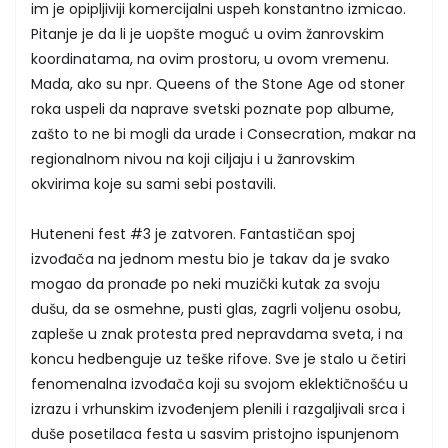
im je opipljiviji komercijalni uspeh konstantno izmicao.
Pitanje je da li je uopšte moguć u ovim žanrovskim
koordinatama, na ovim prostoru, u ovom vremenu.
Mada, ako su npr. Queens of the Stone Age od stoner
roka uspeli da naprave svetski poznate pop albume,
zašto to ne bi mogli da urade i Consecration, makar na
regionalnom nivou na koji ciljaju i u žanrovskim
okvirima koje su sami sebi postavili.
Huteneni fest #3 je zatvoren. Fantastičan spoj
izvođača na jednom mestu bio je takav da je svako
mogao da pronađe po neki muzički kutak za svoju
dušu, da se osmehne, pusti glas, zagrli voljenu osobu,
zapleše u znak protesta pred nepravdama sveta, i na
koncu hedbenguje uz teške rifove. Sve je stalo u četiri
fenomenalna izvođača koji su svojom eklektičnošću u
izrazu i vrhunskim izvođenjem plenili i razgaljivali srca i
duše posetilaca festa u sasvim pristojno ispunjenom