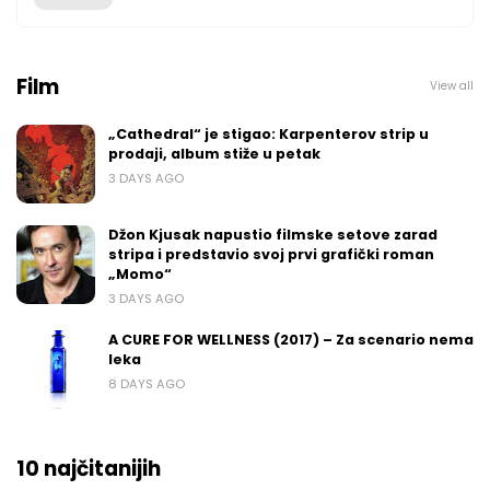
Film
View all
„Cathedral“ je stigao: Karpenterov strip u
prodaji, album stiže u petak
3 DAYS AGO
Džon Kjusak napustio filmske setove zarad
stripa i predstavio svoj prvi grafički roman
„Momo“
3 DAYS AGO
A CURE FOR WELLNESS (2017) – Za scenario nema
leka
8 DAYS AGO
10 najčitanijih