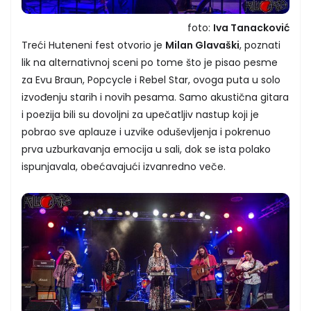
foto:
Iva Tanacković
Treći Huteneni fest otvorio je
Milan Glavaški
, poznati
lik na alternativnoj sceni po tome što je pisao pesme
za Evu Braun, Popcycle i Rebel Star, ovoga puta u solo
izvođenju starih i novih pesama. Samo akustična gitara
i poezija bili su dovoljni za upečatljiv nastup koji je
pobrao sve aplauze i uzvike oduševljenja i pokrenuo
prva uzburkavanja emocija u sali, dok se ista polako
ispunjavala, obećavajući izvanredno veče.