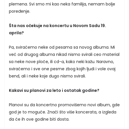
plemena. Svi smo mi kao neka familija, nemam bolje
poređenje.
Šta nas očekuje na koncertu u Novom Sadu 19.
aprila?
Pa, sviraćemo neke od pesama sa novog albuma. Mi
već od drugog albuma nikad nismo svirali ceo material
sa neke nove ploče, ili cd-a, kako neki kažu. Naravno,
sviraćemo i sve one pesme zbog kojih ljudi i vole ovaj
bend, ali i neke koje dugo nismo svirali.
Kakavi su planovi za leto i ostatak godine?
Planovi su da koncertno promovišemo novi album, gde
god je to moguće. Znači što više koncerata, a izgleda
da će ih ove godine biti dosta.