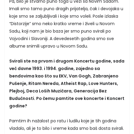
Pa, bilo je stvarno puno toga u vezi sa Novim Sadom.
Imali smo tamo puno dragih prijatelja, čak i devojaka u
koje smo se zaljubljivali i koje smo voleli. Posle izlaska
“Distorzije” smo neko kratko vreme i živeli u Novom
Sadu, koji nam je bio baza jer smo puno svirali po
Vojvodini i Slavoniji. A devedesetih godina smo sve
albume snimili upravo u Novom Sadu.
Svirali ste na prvom i drugom Koncertu godine, sada
već davne 1993. i 1994. godine, zajedno sa
bendovima kao što su EKV, Van Gogh, Zabranjeno
Pušenje, Ritam Nereda, Atheist Rap, Love Hunters,
Plejboj, Deca Loših Muzičara, Generacija Bez
Budućnosti. Po čemu pamtite ove koncerte i Koncert
godine?
Pamtim ih nažalost po ratu i ludilu koje je tih godina
vladalo, ali je to bilo i vreme kada smo baš dosta svirali.