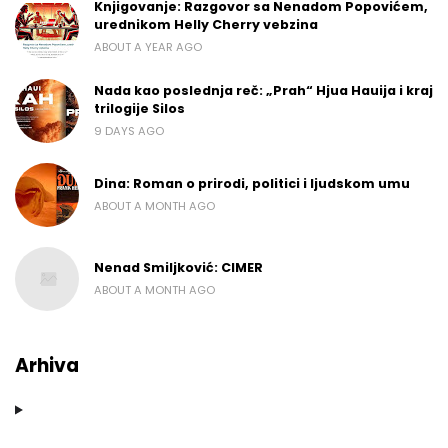
Knjigovanje: Razgovor sa Nenadom Popovićem,
urednikom Helly Cherry vebzina
ABOUT A YEAR AGO
Nada kao poslednja reč: „Prah“ Hjua Hauija i kraj
trilogije Silos
9 DAYS AGO
Dina: Roman o prirodi, politici i ljudskom umu
ABOUT A MONTH AGO
Nenad Smiljković: CIMER
ABOUT A MONTH AGO
Arhiva