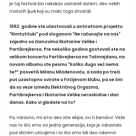
je taj festival bio nekakav zastareli sistem, deo nekih
matorih ljudi koji su malo toga shvatali.
1992. godine ste učestvovali u antiratnom projektu
"Rimtutituki" pod sloganom "Ne računajte na nas"
zajedno sa članovima Ekatarine Velike i
Partibrejkersa. Pre nekoliko godina gostovali ste na
velikom koncertu Partibrejkersa na Tašmajdanu, na
novom albumu ste pesmu "Koliko dugo već nema
te?” posvetili Milanu Mladenoviću, a sada po treći
put uzastopno svirate u Firčijevom klubu, pa se čini
da su veze između Električnog Orgazma,
Partibrejkersa i Ekatarine Velike neraskidive i dan
danas. Kako vi gledate na to?
Pa, naravno, mi smo deo iste ekipe, svi ti bendovi. Veže
nas to što smo svi jedna generacija, koja je odrastala
pod sličnim uticajima i to što smo bili deo rokenrol