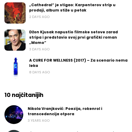
„Cathedral“ je stigao: Karpenterov strip u
prodaji, album stiže u petak
2 DAYS AGO
Džon Kjusak napustio filmske setove zarad
stripa i predstavio svoj prvi grafički roman
„Momo“
3 DAYS AGO
A CURE FOR WELLNESS (2017) – Za scenario nema
leka
8 DAYS AGO
10 najčitanijih
Nikola Vranjković: Poezija, rokenrol i
transcedencija otpora
3 YEARS AGO