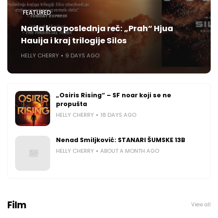
FEATURED
Nada kao poslednja reč: „Prah“ Hjua
Hauija i kraj trilogije Silos
HELLY CHERRY
9 DAYS AGO
„Osiris Rising“ – SF noar koji se ne
propušta
HELLY CHERRY
18 DAYS AGO
Nenad Smiljković: STANARI ŠUMSKE 13B
HELLY CHERRY
ABOUT A MONTH AGO
Film
View all