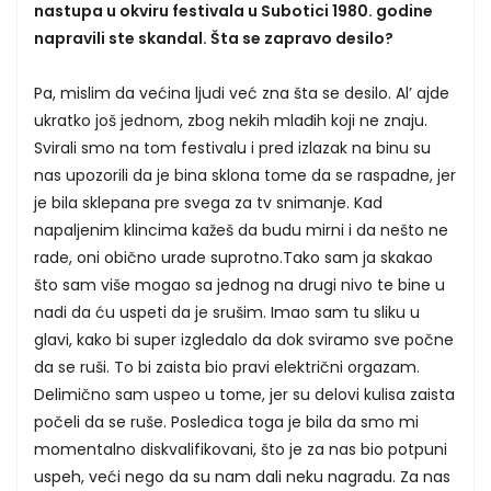
nastupa u okviru festivala u Subotici 1980. godine
napravili ste skandal. Šta se zapravo desilo?
Pa, mislim da većina ljudi već zna šta se desilo. Al’ ajde
ukratko još jednom, zbog nekih mlađih koji ne znaju.
Svirali smo na tom festivalu i pred izlazak na binu su
nas upozorili da je bina sklona tome da se raspadne, jer
je bila sklepana pre svega za tv snimanje. Kad
napaljenim klincima kažeš da budu mirni i da nešto ne
rade, oni obično urade suprotno.Tako sam ja skakao
što sam više mogao sa jednog na drugi nivo te bine u
nadi da ću uspeti da je srušim. Imao sam tu sliku u
glavi, kako bi super izgledalo da dok sviramo sve počne
da se ruši. To bi zaista bio pravi električni orgazam.
Delimično sam uspeo u tome, jer su delovi kulisa zaista
počeli da se ruše. Posledica toga je bila da smo mi
momentalno diskvalifikovani, što je za nas bio potpuni
uspeh, veći nego da su nam dali neku nagradu. Za nas