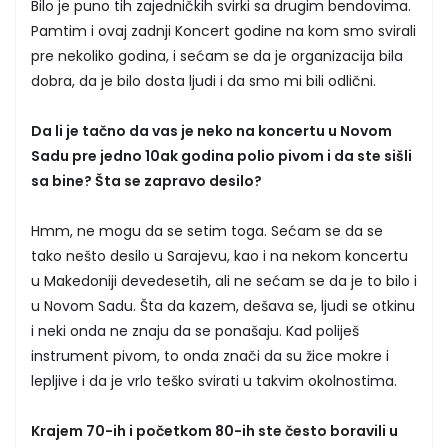
Bilo je puno tih zajedničkih svirki sa drugim bendovima.
Pamtim i ovaj zadnji Koncert godine na kom smo svirali
pre nekoliko godina, i sećam se da je organizacija bila
dobra, da je bilo dosta ljudi i da smo mi bili odlični.
Da li je tačno da vas je neko na koncertu u Novom
Sadu pre jedno 10ak godina polio pivom i da ste sišli
sa bine? Šta se zapravo desilo?
Hmm, ne mogu da se setim toga. Sećam se da se
tako nešto desilo u Sarajevu, kao i na nekom koncertu
u Makedoniji devedesetih, ali ne sećam se da je to bilo i
u Novom Sadu. Šta da kazem, dešava se, ljudi se otkinu
i neki onda ne znaju da se ponašaju. Kad poliješ
instrument pivom, to onda znači da su žice mokre i
lepljive i da je vrlo teško svirati u takvim okolnostima.
Krajem 70-ih i početkom 80-ih ste često boravili u