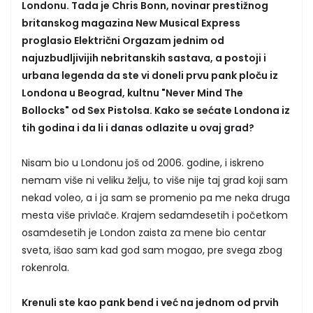
Londonu. Tada je Chris Bonn, novinar prestižnog
britanskog magazina New Musical Express
proglasio Električni Orgazam jednim od
najuzbudljivijih nebritanskih sastava, a postoji i
urbana legenda da ste vi doneli prvu pank ploču iz
Londona u Beograd, kultnu "Never Mind The
Bollocks" od Sex Pistolsa. Kako se sećate Londona iz
tih godina i da li i danas odlazite u ovaj grad?
Nisam bio u Londonu još od 2006. godine, i iskreno
nemam više ni veliku želju, to više nije taj grad koji sam
nekad voleo, a i ja sam se promenio pa me neka druga
mesta više privlače. Krajem sedamdesetih i početkom
osamdesetih je London zaista za mene bio centar
sveta, išao sam kad god sam mogao, pre svega zbog
rokenrola.
Krenuli ste kao pank bend i već na jednom od prvih