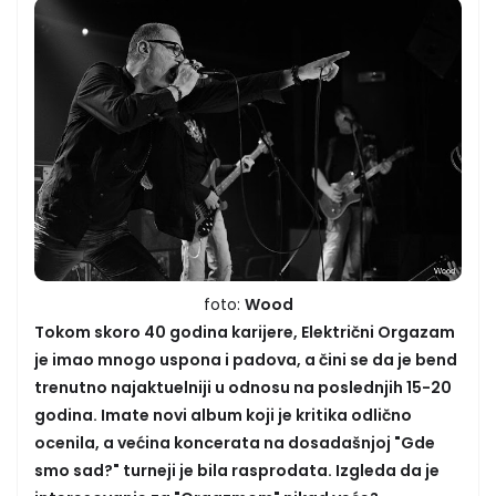
foto:
Wood
Tokom skoro 40 godina karijere, Električni Orgazam
je imao mnogo uspona i padova, a čini se da je bend
trenutno najaktuelniji u odnosu na poslednjih 15-20
godina. Imate novi album koji je kritika odlično
ocenila, a većina koncerata na dosadašnjoj "Gde
smo sad?" turneji je bila rasprodata. Izgleda da je