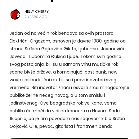
HELLY CHERRY
7 YEARS AGO
Jedan od najvećih rok bendova sa ovih prostora,
Električni Orgazam, osnovan je davne 1980. godine od
strane Srđana Gojkovića Gileta, Ljubomira Jovanovića
Joveca i Ljubomira Đukića Ljube. Tokom svih godina
svog postojanja, bili su u samom vrhu muzičke rok
scene bivše države, a kombinujući post punk, new
wave i psihodelični rok bili su i pravi inovatori svog
vremena. Biti inovator znači i osvojiti srca mnogobrojne
publike željne nečeg novog, a u tom smislu i
jedinstvenog. Ove beogradske rok velikane, verna
publika će moći da vidi na koncertu u Novom Sadu
19.aprila, pa je tim povodom naš sagovornik bio Srđan
Gojković Gile, pevač, gitarista i frontmen benda.