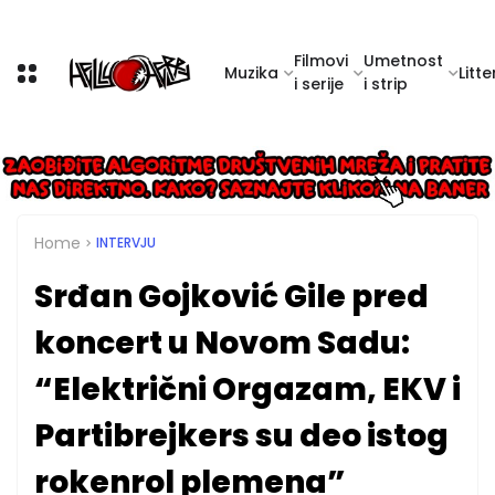
Filmovi
Umetnost
Muzika
Litte
i serije
i strip
Home
INTERVJU
Srđan Gojković Gile pred
koncert u Novom Sadu:
“Električni Orgazam, EKV i
Partibrejkers su deo istog
rokenrol plemena”