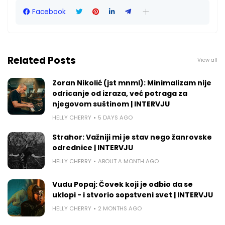
Facebook
Related Posts
View all
Zoran Nikolić (jst mnml): Minimalizam nije
odricanje od izraza, već potraga za
njegovom suštinom | INTERVJU
HELLY CHERRY
5 DAYS AGO
Strahor: Važniji mi je stav nego žanrovske
odrednice | INTERVJU
HELLY CHERRY
ABOUT A MONTH AGO
Vudu Popaj: Čovek koji je odbio da se
uklopi - i stvorio sopstveni svet | INTERVJU
HELLY CHERRY
2 MONTHS AGO