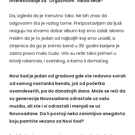
interesovanje za "Orgazmom" nikad veće?
Da, izgleda da je trenutno tako. Ne bih znao da
odgovorim šta je razlog tome. Pretpostavljam da ljudi
reaguju na stvarno dobar album koji smo izdali. Iskreno
mislim da je to jedan od najboljih koji smo uradili, a
činjenica da ga je snimio bend u 39. godini karijere je
zaista pravo malo čudo. Vrlo su retki takvi primeri u
istoriji rokenrola, i svetskog, a kamo li domaćeg.
Novi Sad je jedan od gradova gde ste redovno svirali
od samog nastanka benda, još od početka
osamdesetih, pa do današnjih dana. Može se reći da
su generacije Novosađana odrastale uz vašu
muziku, ali ste i vi odrastali i menjali se uz
Novosađane. Da li postoji neka zanimljiva anegdota
koju pamtite vezano za Novi Sad?