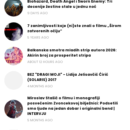
Biohazard, Death Angel i Sworn Enemy: Tri
decenije žestine stale u jednu noć
9 DAYS AGO
7 zanimljivosti koje (ni)ste znali o filmu „Širom
zatvorenih očiju“
5 YEARS AGO
Balkanska smotra mladih strip autora 2026:
Akirin broj za prosperitet stripa
ABOUT 12 HOURS AGO
BEZ "DRAGI MOJI" - Lidija Jelisavčić Ćirić
(SOLARIS) 2017
4 MONTHS AGO
Miroslav Stašić o filmu i monografiji
posvećenim Zvoncekovoj bilježnici: Podsetili
smo ljude na jedan dobar i originalni bend |
INTERVJU
5 MONTHS AGO