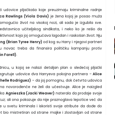
i udovice pljačkaša koje preuzimaju kriminalne radnje
ca Rawlings (Viola Davis)
je žena kojoj je posao muža
omogućio život na visokoj nozi, ali sada je izgubila sve.
dstavnica učiteljskog sindikata, i neko ko je rešio da
tivnost koja joj omogućava lagodan i raskošan život. Nju
ng (Brian Tyree Henry)
od kog su Harry i njegovi partneri
lu novac treba da finansira političku kampanju protiv
n Farell)
.
nicu, u kojoj se nalazi detaljan plan o sledećoj pljački
regrutuje udovice dva Harryeva pokojna partnera –
Alice
chelle Rodriguez)
– da joj pomognu, dok četvrta udovica
ma novorođenče ne želi da učestvuje. Alice je naizgled
jka
Agnieszka (Jacki Weaver)
naterala da prodaje svoje
uz; ali ona pokazuje da nije praznoglava lepotice već da
 svetu kriminala i iskoristi svoje atribute da dođe do
vot bio mistretiran od strane majke i zlostavljan od strane