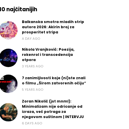
10 najčitanijih
Balkanska smotra mladih strip
autora 2026: Akirin broj za
prosperitet stripa
A DAY AGO
Nikola Vranjković: Poezija,
rokenrol i transcedencija
otpora
3 YEARS AGO
7 zanimljivosti koje (ni)ste znali
o filmu „Širom zatvorenih očiju“
5 YEARS AGO
Zoran Nikolić (jst mnml):
Minimalizam nije odricanje od
izraza, već potraga za
njegovom suštinom | INTERVJU
6 DAYS AGO