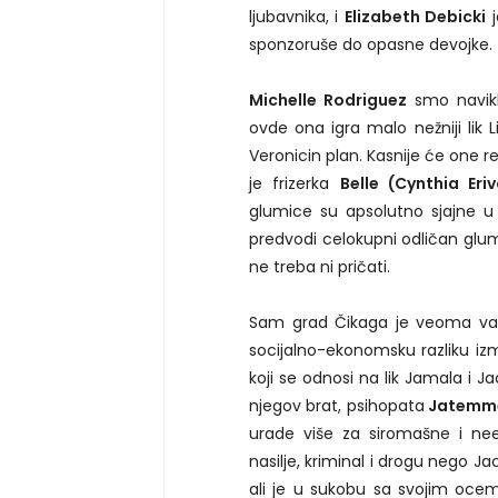
ljubavnika, i
Elizabeth Debicki
j
sponzoruše do opasne devojke.
Michelle Rodriguez
smo navikl
ovde ona igra malo nežniji lik 
Veronicin plan. Kasnije će one r
je frizerka
Belle (Cynthia Eri
glumice su apsolutno sjajne 
predvodi celokupni odličan gluma
ne treba ni pričati.
Sam grad Čikaga je veoma važa
socijalno-ekonomsku razliku izm
koji se odnosi na lik Jamala i J
njegov brat, psihopata
Jatemme
urade više za siromašne i ne
nasilje, kriminal i drogu nego Ja
ali je u sukobu sa svojim oce