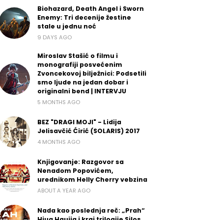
Biohazard, Death Angel i Sworn
Enemy: Tri decenije žestine
stale u jednu noć
9 DAYS AGO
Miroslav Stašić o filmu i
monografiji posvećenim
Zvoncekovoj bilježnici: Podsetili
smo ljude na jedan dobar i
originalni bend | INTERVJU
5 MONTHS AGO
BEZ "DRAGI MOJI" - Lidija
Jelisavčić Ćirić (SOLARIS) 2017
4 MONTHS AGO
Knjigovanje: Razgovor sa
Nenadom Popovićem,
urednikom Helly Cherry vebzina
ABOUT A YEAR AGO
Nada kao poslednja reč: „Prah“
Hjua Hauija i kraj trilogije Silos