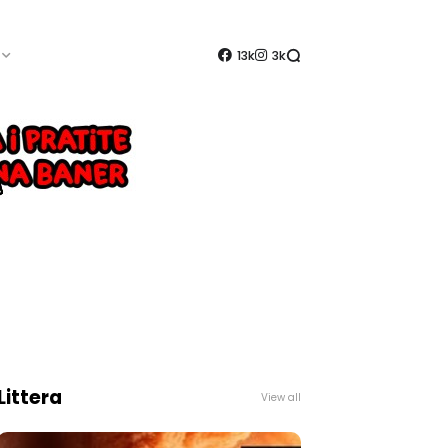
13k
3k
Littera
View all