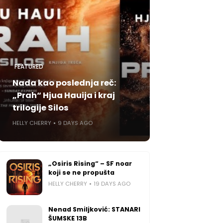
FEATURED
Nada kao poslednja reč:
„Prah“ Hjua Hauija i kraj
trilogije Silos
HELLY CHERRY
9 DAYS AGO
„Osiris Rising“ – SF noar
koji se ne propušta
HELLY CHERRY
19 DAYS AGO
Nenad Smiljković: STANARI
ŠUMSKE 13B