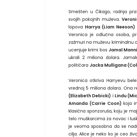
Smešten u Čikago, radnja prat
svojih pokojnih muževa.
Veroni
lopova
Harrya (Liam Neeson)
Veronica je odlučna osoba, pre
zažmuri na muževu kriminalnu ak
ucenjuje krimi bos
Jamal Manni
ukrali 2 miliona dolara. Jama
političara
Jacka Mulligana (Coli
Veronica otkriva Harryevu belež
vrednoj 5 miliona dolara. Ona 
(Elizabeth Debicki)
i
Lindu (Mi
Amanda (Carrie Coon)
koja i
klasična sponzoruša, koju je ma
telo muškarcima za novac i lusk
je veoma sposobna da se nađe u
cilja. Alice je neko ko je ceo ži