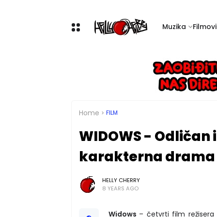
Muzika
Filmovi 
Home
FILM
WIDOWS - Odličan i 
karakterna drama
HELLY CHERRY
8 YEARS AGO
Widows
– četvrti film režiser