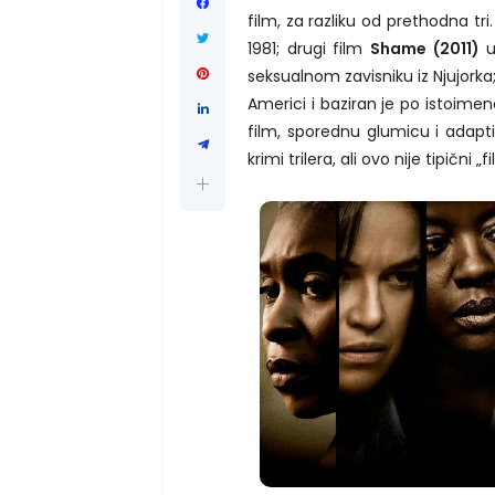
film, za razliku od prethodna tr
1981; drugi film
Shame (2011)
u
seksualnom zavisniku iz Njujorka;
Americi i baziran je po istoime
film, sporednu glumicu i adap
krimi trilera, ali ovo nije tipični „f