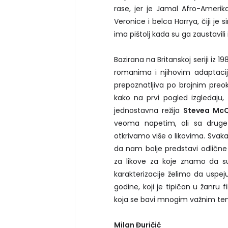
rase, jer je Jamal Afro-Amerik
Veronice i belca Harrya, čiji je 
ima pištolj kada su ga zaustavili
Bazirana na Britanskoj seriji iz 19
romanima i njihovim adaptac
prepoznatljiva po brojnim preok
kako na prvi pogled izgledaju
jednostavna režija
Stevea Mc
veoma napetim, ali sa drug
otkrivamo više o likovima. Svak
da nam bolje predstavi odlične 
za likove za koje znamo da su 
karakterizacije želimo da uspej
godine, koji je tipičan u žanru
koja se bavi mnogim važnim t
Milan Đuričić