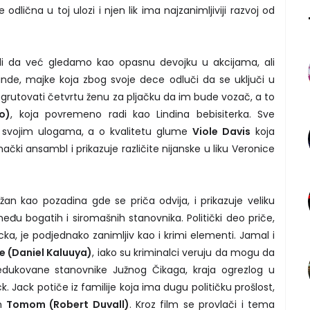
e odlična u toj ulozi i njen lik ima najzanimljiviji razvoj od
i da već gledamo kao opasnu devojku u akcijama, ali
Linde, majke koja zbog svoje dece odluči da se uključi u
egrutovati četvrtu ženu za pljačku da im bude vozač, a to
vo)
, koja povremeno radi kao Lindina bebisiterka. Sve
u svojim ulogama, a o kvalitetu glume
Viole Davis
koja
čki ansambl i prikazuje različite nijanske u liku Veronice
n kao pozadina gde se priča odvija, i prikazuje veliku
eđu bogatih i siromašnih stanovnika. Politički deo priče,
acka, je podjednako zanimljiv kao i krimi elementi. Jamal i
 (Daniel Kaluuya)
, iako su kriminalci veruju da mogu da
edukovane stanovnike Južnog Čikaga, kraja ogrezlog u
ck. Jack potiče iz familije koja ima dugu političku prošlost,
m
Tomom (Robert Duvall)
. Kroz film se provlači i tema