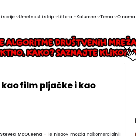
i serije
Umetnost i strip
Littera
Kolumne
Tema
O nama
kao film pljačke i kao
a
Stevea McQueena
– je njegov možda najkomercijalniji