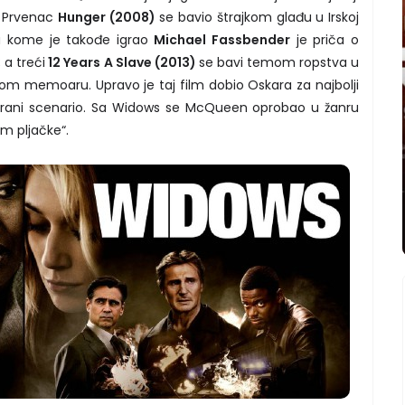
i. Prvenac
Hunger (2008)
se bavio štrajkom glađu u Irskoj
 kome je takođe igrao
Michael Fassbender
je priča o
 a treći
12 Years A Slave (2013)
se bavi temom ropstva u
nom memoaru. Upravo je taj film dobio Oskara za najbolji
tirani scenario. Sa Widows se McQueen oprobao u žanru
ilm pljačke“.