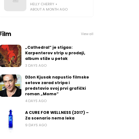
HELLY CHERRY
ABOUT A MONTH AGO
Film
View all
„Cathedral“ je stigao:
Karpenterov strip u prodaji,
album stiže u petak
3 DAYS AGO
Džon Kjusak napustio filmske
setove zarad stripa i
predstavio svoj prvi grafički
roman „Momo“
4 DAYS AGO
A CURE FOR WELLNESS (2017) –
Za scenario nema leka
9 DAYS AGO