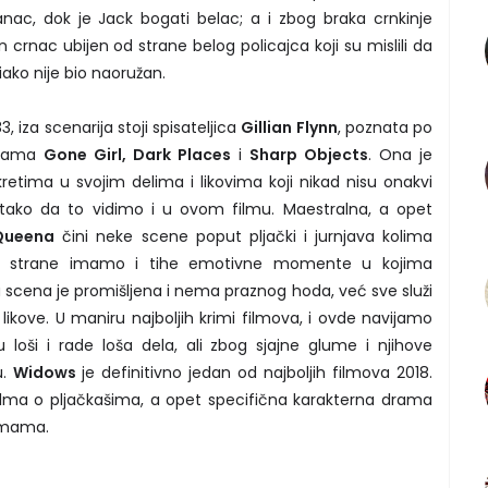
anac, dok je Jack bogati belac; a i zbog braka crnkinje
sin crnac ubijen od strane belog policajca koji su mislili da
 iako nije bio naoružan.
83, iza scenarija stoji spisateljica
Gillian Flynn
, poznata po
ijama
Gone Girl, Dark Places
i
Sharp Objects
. Ona je
retima u svojim delima i likovima koji nikad nisu onakvi
, tako da to vidimo i u ovom filmu. Maestralna, a opet
Queena
čini neke scene poput pljački i jurnjava kolima
e strane imamo i tihe emotivne momente u kojima
a scena je promišljena i nema praznog hoda, već sve služi
likove. U maniru najboljih krimi filmova, i ovde navijamo
loši i rade loša dela, ali zbog sjajne glume i njihove
u.
Widows
je definitivno jedan od najboljih filmova 2018.
 filma o pljačkašima, a opet specifična karakterna drama
emama.