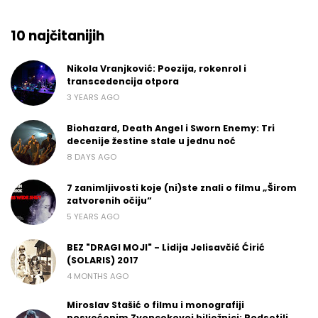
10 najčitanijih
Nikola Vranjković: Poezija, rokenrol i
transcedencija otpora
3 YEARS AGO
Biohazard, Death Angel i Sworn Enemy: Tri
decenije žestine stale u jednu noć
8 DAYS AGO
7 zanimljivosti koje (ni)ste znali o filmu „Širom
zatvorenih očiju“
5 YEARS AGO
BEZ "DRAGI MOJI" - Lidija Jelisavčić Ćirić
(SOLARIS) 2017
4 MONTHS AGO
Miroslav Stašić o filmu i monografiji
posvećenim Zvoncekovoj bilježnici: Podsetili