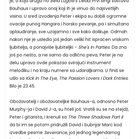
je, a koja druga no
Bela Lugosi’s Dead
. Prvi singl sastava
Bauhaus i upravo onaj koji ih je vinuo do najsvetlijih
visina. U sred izvođenja Peter i ekipa su dobili ogromne
ovacije punog Hangara i horsko pevanje, pa i simultano
aplaudiranje, sve uzajamno i sve kako dolikuje. Odmah
nakon nje je usledio još jedan veliki hit ispraćen vriskom
ljubitelja, a ponajviše ljubiteljki -
She's In Parties
. Da zna
još po nešto, a ne samo da odlično peva, Peter je na
delu upravo ovde pokazao svirajući instrument
melodiku i na kraju numere sa udaraljkama. U finiš se
ušlo sa
Kick In The Eye, The Passion Lovers i Dark Entries
.
Bilo je 23.45.
Obožavatelji i obožavateljke Bauhaus-a, odnosno Peter
Murphy-ja i David J-a, su hteli još. Vratili su se na stejdž,
Peter i gitarista, i krenuli sa
The Three Shadows Part II
da bi im se potom pridružili David i bubnjar Marc kod
izvedbe pesme
Severance
, još jednog legendarnog