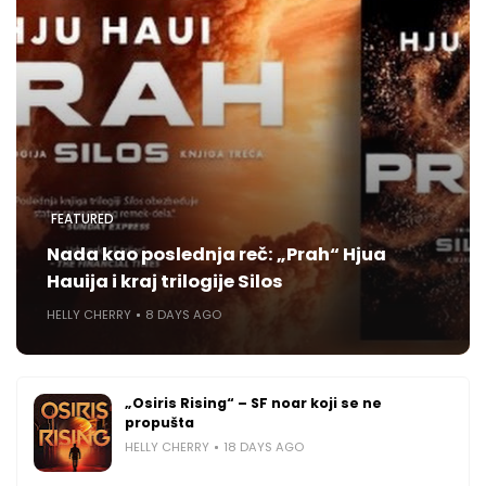
FEATURED
Nada kao poslednja reč: „Prah“ Hjua
Hauija i kraj trilogije Silos
HELLY CHERRY
8 DAYS AGO
„Osiris Rising“ – SF noar koji se ne
propušta
HELLY CHERRY
18 DAYS AGO