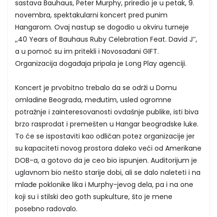
sastava Bauhaus, Peter Murphy, priredio je u petak, 9.
novembra, spektakularni koncert pred punim
Hangarom. Ovaj nastup se dogodio u okviru turneje
,,40 Years of Bauhaus Ruby Celebration Feat. David J’’,
a u pomoć su im pritekli i Novosađani GIFT.
Organizacija događaja pripala je Long Play agenciji.
Koncert je prvobitno trebalo da se održi u Domu
omladine Beograda, međutim, usled ogromne
potražnje i zainteresovanosti ovdašnje publike, isti biva
brzo rasprodat i premešten u Hangar beogradske luke.
To će se ispostaviti kao odličan potez organizacije jer
su kapaciteti novog prostora daleko veći od Amerikane
DOB-a, a gotovo da je ceo bio ispunjen. Auditorijum je
uglavnom bio nešto starije dobi, ali se dalo naleteti i na
mlađe poklonike lika i Murphy-jevog dela, pa i na one
koji su i stilski deo goth supkulture, što je mene
posebno radovalo.