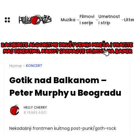
Filmovi
Umetnost
Muzika
Litte
i serije
i strip
Home
KONCERT
Gotik nad Balkanom –
Peter Murphy u Beogradu
HELLY CHERRY
8 YEARS AGO
Nekadašnji frontmen kultnog post-punk/goth-rock