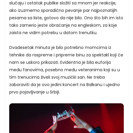
slučaju i ostatak publike složiti sa mnom jer reakcije,
ako izuzmemo sporadično pevanje par najpoznatijih
pesama sa liste, gotovo da nije bilo. Ono što bih im isto
tako zamerio jeste obraćanje na engleskom, za koje
zaista ne vidim potrebu u datom trenutku.
Dvadesetak minuta je bilo potrebno momcima iz
tehnike da raspreme i pripreme binu za spektakl koji će
nam se uskoro prikazati. Evidentna je bila euforija
među fanovima, posebno među veteranima koji su u
tim trenucima živeli svoj muzički san. Ne treba
zaboraviti da je ovo jedini koncert na Balkanu i ujedno
prvo pojavljivanje u Srbiji.