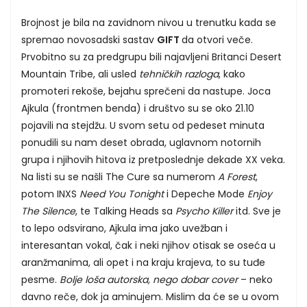
Brojnost je bila na zavidnom nivou u trenutku kada se
spremao novosadski sastav
GIFT
da otvori veče.
Prvobitno su za predgrupu bili najavljeni Britanci Desert
Mountain Tribe, ali usled
tehničkih razloga
, kako
promoteri rekoše, bejahu sprečeni da nastupe. Joca
Ajkula (frontmen benda) i društvo su se oko 21.10
pojavili na stejdžu. U svom setu od pedeset minuta
ponudili su nam deset obrada, uglavnom notornih
grupa i njihovih hitova iz pretposlednje dekade XX veka.
Na listi su se našli The Cure sa numerom
A Forest
,
potom INXS
Need You Tonight
i Depeche Mode
Enjoy
The Silence
, te Talking Heads sa
Psycho Killer
itd. Sve je
to lepo odsvirano, Ajkula ima jako uvežban i
interesantan vokal, čak i neki njihov otisak se oseća u
aranžmanima, ali opet i na kraju krajeva, to su tuđe
pesme.
Bolje loša autorska, nego dobar cover
– neko
davno reče, dok ja aminujem. Mislim da će se u ovom