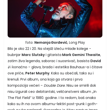
foto:
Nemanja Đorđević
, Long Play
Bilo je oko 22 i 20. Na stejdž izleću mlađe kolege -
bubnjar
Marc Slutsky
i gitarista
Mark Gemini Thwaite
,
zatim živa legenda, saborac i suosnivač, basista
David
J
i konačno – glava, brada i estetika Bauhaus-a i čitave
ove priče,
Peter Murphy
. Kako su obećali, tako su i
krenuli. Prvi album, ona koja ga otvara i prva
kompozicija večeri –
Double Dare
. Nisu se smirili dok
nisu izgurali ceo debitantski, veličanstveni album ,,In
The Flat Field’’ iz 1980. godine. I to redom, baš onako
kako su ih na ovom albumu-lektiri post-punk i goth-
rock zvuka naslagali. Generalno je čitav nastup imao