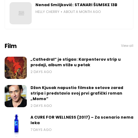
Nenad Smiljković: STANARI ŠUMSKE 13B
HELLY CHERRY
ABOUT A MONTH AGO
Film
View all
„Cathedral“ je stigao: Karpenterov strip u
prodaji, album stiže u petak
2 DAYS AGO
Džon Kjusak napustio filmske setove zarad
stripa i predstavio svoj prvi grafički roman
„Momo“
2 DAYS AGO
A CURE FOR WELLNESS (2017) – Za scenario nema
leka
7 DAYS AGO