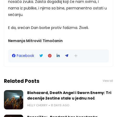
nosača zvuka. Zaista događaj koji će nam svima, i
nama iz publike, i njima sa bine, permanentno ostati u
sećanju.
E da, srećan Dan borbe protiv fašizma. Živeli.
Nemanja Mitrović Timočanin
Facebook
Related Posts
View all
Biohazard, Death Angel i Sworn Enemy: Tri
decenije žestine stale u jednu noć
HELLY CHERRY
8 DAYS AGO