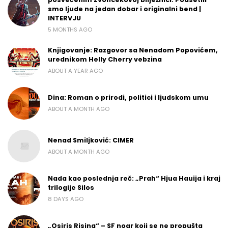
smo ljude na jedan dobar i originalni bend |
INTERVJU
5 MONTHS AGO
Knjigovanje: Razgovor sa Nenadom Popovićem,
urednikom Helly Cherry vebzina
ABOUT A YEAR AGO
Dina: Roman o prirodi, politici i ljudskom umu
ABOUT A MONTH AGO
Nenad Smiljković: CIMER
ABOUT A MONTH AGO
Nada kao poslednja reč: „Prah“ Hjua Hauija i kraj
trilogije Silos
8 DAYS AGO
„Osiris Rising“ – SF noar koji se ne propušta