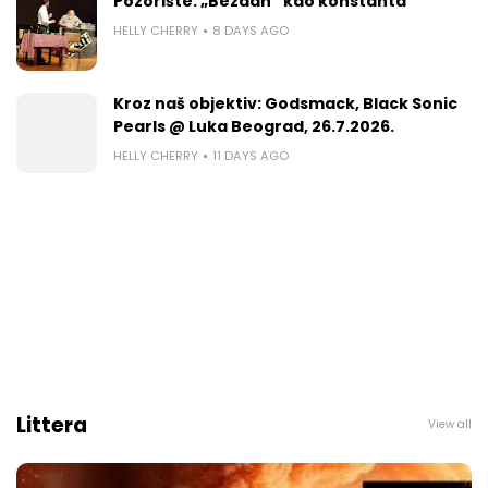
Pozorište: „Bezdan“ kao konstanta
HELLY CHERRY
8 DAYS AGO
Kroz naš objektiv: Godsmack, Black Sonic
Pearls @ Luka Beograd, 26.7.2026.
HELLY CHERRY
11 DAYS AGO
Littera
View all