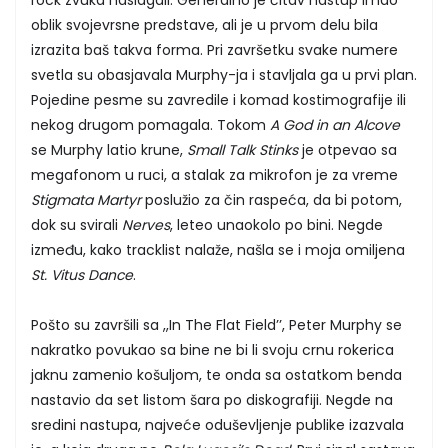
oblik svojevrsne predstave, ali je u prvom delu bila
izrazita baš takva forma. Pri završetku svake numere
svetla su obasjavala Murphy-ja i stavljala ga u prvi plan.
Pojedine pesme su zavredile i komad kostimografije ili
nekog drugom pomagala. Tokom
A God in an Alcove
se Murphy latio krune,
Small Talk Stinks
je otpevao sa
megafonom u ruci, a stalak za mikrofon je za vreme
Stigmata Martyr
poslužio za čin raspeća, da bi potom,
dok su svirali
Nerves
, leteo unaokolo po bini. Negde
između, kako tracklist nalaže, našla se i moja omiljena
St. Vitus Dance
.
Pošto su završili sa ,,In The Flat Field’’, Peter Murphy se
nakratko povukao sa bine ne bi li svoju crnu rokerica
jaknu zamenio košuljom, te onda sa ostatkom benda
nastavio da set listom šara po diskografiji. Negde na
sredini nastupa, najveće oduševljenje publike izazvala