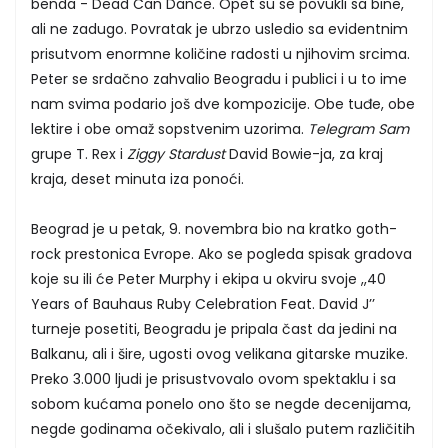
benda - Dead Can Dance. Opet su se povukli sa bine,
ali ne zadugo. Povratak je ubrzo usledio sa evidentnim
prisutvom enormne količine radosti u njihovim srcima.
Peter se srdačno zahvalio Beogradu i publici i u to ime
nam svima podario još dve kompozicije. Obe tuđe, obe
lektire i obe omaž sopstvenim uzorima.
Telegram Sam
grupe T. Rex i
Ziggy Stardust
David Bowie-ja, za kraj
kraja, deset minuta iza ponoći.
Beograd je u petak, 9. novembra bio na kratko goth-
rock prestonica Evrope. Ako se pogleda spisak gradova
koje su ili će Peter Murphy i ekipa u okviru svoje ,,40
Years of Bauhaus Ruby Celebration Feat. David J’’
turneje posetiti, Beogradu je pripala čast da jedini na
Balkanu, ali i šire, ugosti ovog velikana gitarske muzike.
Preko 3.000 ljudi je prisustvovalo ovom spektaklu i sa
sobom kućama ponelo ono što se negde decenijama,
negde godinama očekivalo, ali i slušalo putem različitih