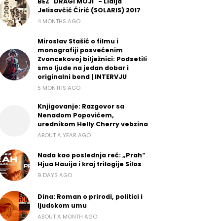
BEZ "DRAGI MOJI" - Lidija
Jelisavčić Ćirić (SOLARIS) 2017
4 MONTHS AGO
Miroslav Stašić o filmu i
monografiji posvećenim
Zvoncekovoj bilježnici: Podsetili
smo ljude na jedan dobar i
originalni bend | INTERVJU
5 MONTHS AGO
Knjigovanje: Razgovor sa
Nenadom Popovićem,
urednikom Helly Cherry vebzina
ABOUT A YEAR AGO
Nada kao poslednja reč: „Prah“
Hjua Hauija i kraj trilogije Silos
9 DAYS AGO
Dina: Roman o prirodi, politici i
ljudskom umu
ABOUT A MONTH AGO