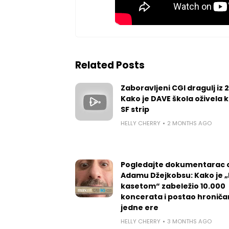
Related Posts
Zaboravljeni CGI dragulj iz 
Kako je DAVE škola oživela k
SF strip
HELLY CHERRY
2 MONTHS AGO
Pogledajte dokumentarac 
Adamu Džejkobsu: Kako je „l
kasetom“ zabeležio 10.000
koncerata i postao hroniča
jedne ere
HELLY CHERRY
3 MONTHS AGO