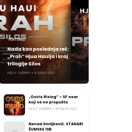
FEATURED
Nada kao poslednja reč:
„Prah“ Hjua Hauija i kraj
trilogije Silos
HELLY CHERRY
9 DAYS AGO
„Osiris Rising“ – SF noar
koji se ne propušta
HELLY CHERRY
18 DAYS AGO
Nenad Smiljković: STANARI
ŠUMSKE 13B