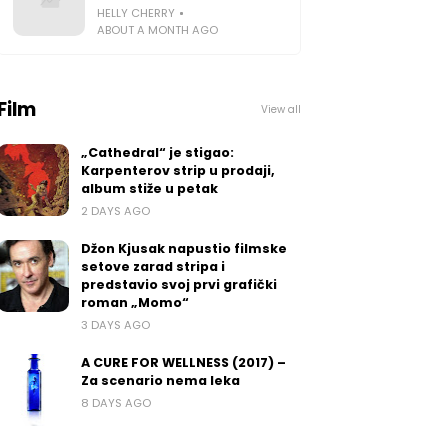
HELLY CHERRY
ABOUT A MONTH AGO
Film
View all
„Cathedral“ je stigao:
Karpenterov strip u prodaji,
album stiže u petak
2 DAYS AGO
Džon Kjusak napustio filmske
setove zarad stripa i
predstavio svoj prvi grafički
roman „Momo“
3 DAYS AGO
A CURE FOR WELLNESS (2017) –
Za scenario nema leka
8 DAYS AGO