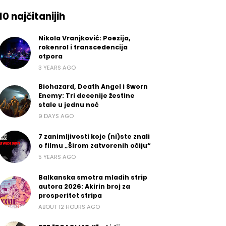
10 najčitanijih
Nikola Vranjković: Poezija,
rokenrol i transcedencija
otpora
3 YEARS AGO
Biohazard, Death Angel i Sworn
Enemy: Tri decenije žestine
stale u jednu noć
9 DAYS AGO
7 zanimljivosti koje (ni)ste znali
o filmu „Širom zatvorenih očiju“
5 YEARS AGO
Balkanska smotra mladih strip
autora 2026: Akirin broj za
prosperitet stripa
ABOUT 12 HOURS AGO