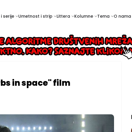
i serije
Umetnost i strip
Littera
Kolumne
Tema
O nama
rbs in space" film