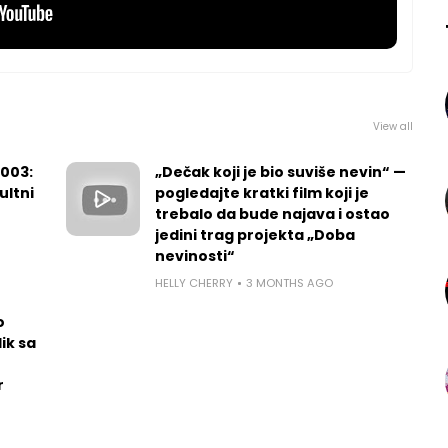
View all
2003:
„Dečak koji je bio suviše nevin“ —
ultni
pogledajte kratki film koji je
trebalo da bude najava i ostao
jedini trag projekta „Doba
nevinosti“
HELLY CHERRY
3 MONTHS AGO
o
ik sa
r