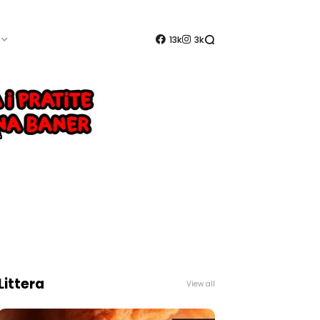
13k
3k
Littera
View all