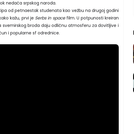
rok nedaća srpskog naroda.
la ekipa od petnaestak studenata kao vežbu na drugoj godini
ako kažu, prvi je
Serbs in space
film. U potpunosti kreiran
ja svemirskog broda daju odličnu atmosferu za dovitljive i
čun i popularne sf odrednice.