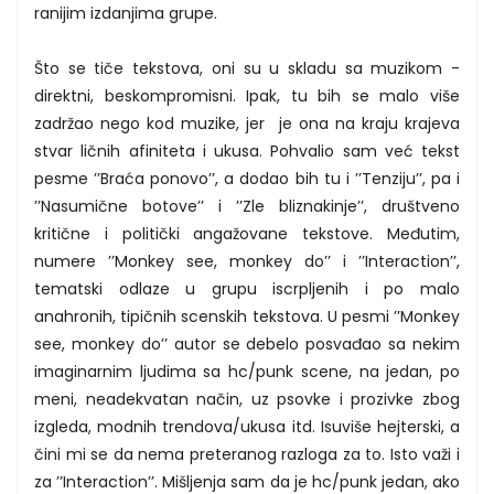
ranijim izdanjima grupe.
Što se tiče tekstova, oni su u skladu sa muzikom -
direktni, beskompromisni. Ipak, tu bih se malo više
zadržao nego kod muzike, jer je ona na kraju krajeva
stvar ličnih afiniteta i ukusa. Pohvalio sam već tekst
pesme ’’Braća ponovo’’, a dodao bih tu i ’’Tenziju’’, pa i
’’Nasumične botove’’ i ’’Zle bliznakinje’’, društveno
kritične i politički angažovane tekstove. Međutim,
numere ’’Monkey see, monkey do’’ i ’’Interaction’’,
tematski odlaze u grupu iscrpljenih i po malo
anahronih, tipičnih scenskih tekstova. U pesmi ’’Monkey
see, monkey do’’ autor se debelo posvađao sa nekim
imaginarnim ljudima sa hc/punk scene, na jedan, po
meni, neadekvatan način, uz psovke i prozivke zbog
izgleda, modnih trendova/ukusa itd. Isuviše hejterski, a
čini mi se da nema preteranog razloga za to. Isto važi i
za ’’Interaction’’. Mišljenja sam da je hc/punk jedan, ako