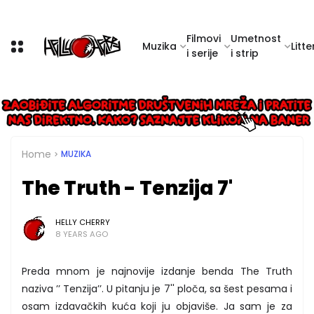
Filmovi
Umetnost
Muzika
Litte
i serije
i strip
Home
MUZIKA
The Truth - Tenzija 7'
HELLY CHERRY
8 YEARS AGO
Preda mnom je najnovije izdanje benda The Truth
naziva ’’ Tenzija’’. U pitanju je 7'' ploča, sa šest pesama i
osam izdavačkih kuća koji ju objaviše. Ja sam je za