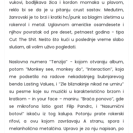
vukovi, bodljikava žica i kordon momaka u plavom,
reklo bi se da je u pitanju crust sastav. Međutim,
žanrovski je to brzi i kratki hc/punk sa blagim izletima u
rokenrol i metal. Uglavnom američke osamdesete i
njihov povratak od pre deset, petnaest godina - tipa
Cut The Shit. Nešto što kući u poslednje vreme slabo
slušam, ali volim uživo pogledati.
Naslovna numera ’’Tenzija’’ - kojom otvaraju album,
potom ’’Monkey see, monkey do’’, ’’Interaction’’, koja
me podsetila na radove nekadašnjeg bubnjarevog
benda Lasting Values, i ’’Zle bliznakinje nikad ne umiru’’
su pesme koje su muzički u karakteristično brzom i
kratkom – in your face – maniru. ’’Braća ponovo’’, gde
se mikrofona latio gost Filip Pandrc, i ’’Nasumični
botovi’’ iskaču iz tog kalupa. Potonju prate rokerski
rifovi, a ovu kojom završavaju A stranu, spora i
melanholična metalčina. Upravo je za nju napisan, po