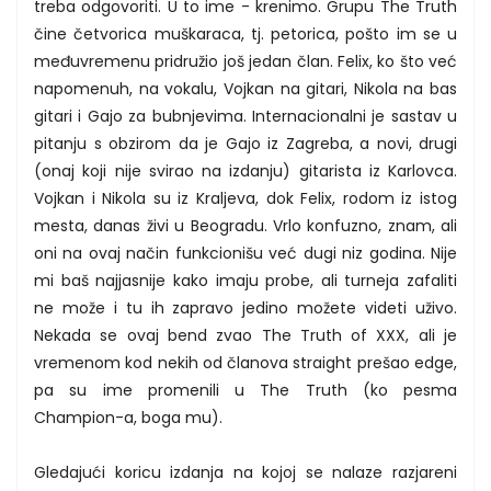
treba odgovoriti. U to ime - krenimo. Grupu The Truth
čine četvorica muškaraca, tj. petorica, pošto im se u
međuvremenu pridružio još jedan član. Felix, ko što već
napomenuh, na vokalu, Vojkan na gitari, Nikola na bas
gitari i Gajo za bubnjevima. Internacionalni je sastav u
pitanju s obzirom da je Gajo iz Zagreba, a novi, drugi
(onaj koji nije svirao na izdanju) gitarista iz Karlovca.
Vojkan i Nikola su iz Kraljeva, dok Felix, rodom iz istog
mesta, danas živi u Beogradu. Vrlo konfuzno, znam, ali
oni na ovaj način funkcionišu već dugi niz godina. Nije
mi baš najjasnije kako imaju probe, ali turneja zafaliti
ne može i tu ih zapravo jedino možete videti uživo.
Nekada se ovaj bend zvao The Truth of XXX, ali je
vremenom kod nekih od članova straight prešao edge,
pa su ime promenili u The Truth (ko pesma
Champion-a, boga mu).
Gledajući koricu izdanja na kojoj se nalaze razjareni