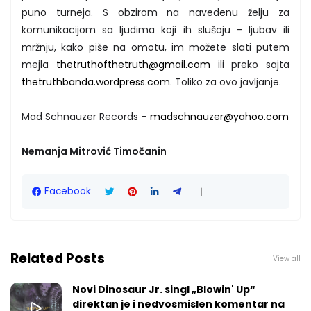
puno turneja. S obzirom na navedenu želju za
komunikacijom sa ljudima koji ih slušaju - ljubav ili
mržnju, kako piše na omotu, im možete slati putem
mejla
thetruthofthetruth@gmail.com
ili preko sajta
thetruthbanda.wordpress.com
. Toliko za ovo javljanje.
Mad Schnauzer Records –
madschnauzer@yahoo.com
Nemanja Mitrović Timočanin
Facebook
Related Posts
View all
Novi Dinosaur Jr. singl „Blowin' Up“
direktan je i nedvosmislen komentar na