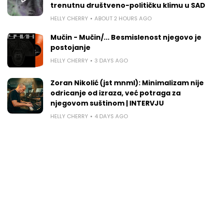
trenutnu društveno-političku klimu u SAD
HELLY CHERRY
ABOUT 2 HOURS AGO
Mučin - Mučin/... Besmislenost njegovo je
postojanje
HELLY CHERRY
3 DAYS AGO
Zoran Nikolić (jst mnml): Minimalizam nije
odricanje od izraza, već potraga za
njegovom suštinom | INTERVJU
HELLY CHERRY
4 DAYS AGO