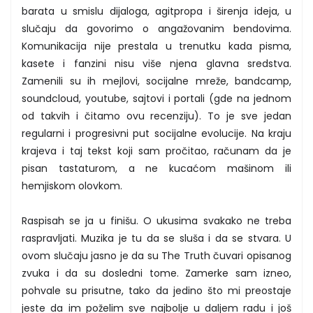
barata u smislu dijaloga, agitpropa i širenja ideja, u
slučaju da govorimo o angažovanim bendovima.
Komunikacija nije prestala u trenutku kada pisma,
kasete i fanzini nisu više njena glavna sredstva.
Zamenili su ih mejlovi, socijalne mreže, bandcamp,
soundcloud, youtube, sajtovi i portali (gde na jednom
od takvih i čitamo ovu recenziju). To je sve jedan
regularni i progresivni put socijalne evolucije. Na kraju
krajeva i taj tekst koji sam pročitao, računam da je
pisan tastaturom, a ne kucaćom mašinom ili
hemjiskom olovkom.
Raspisah se ja u finišu. O ukusima svakako ne treba
raspravljati. Muzika je tu da se sluša i da se stvara. U
ovom slučaju jasno je da su The Truth čuvari opisanog
zvuka i da su dosledni tome. Zamerke sam izneo,
pohvale su prisutne, tako da jedino što mi preostaje
jeste da im poželim sve najbolje u daljem radu i još