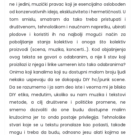
ne i jedini, muzički pravac koji je esencijalno oslobođen
od konzervativnih ideja, ekskluziviteta i hermetičnosti. U
tom smislu, smatram da tako treba pristupati i
društvenom, tehnološkom i naučnom napretku, ubirati
plodove i koristiti ih na najbolji mogući način za
poboljšanje stanja kolektiva i onoga što kolektiv
proizvodi (scena, muzika, koncerti...). Kod objašnjenja
ovog teksta se govori o odabranim, a nije li stav koji
proizilazi iz njega i lirike usmeren isto tako odabranima?
Onima koji kanalima koji su dostupni malom broju ljudi
nekako uspevaju da se dokopaju DIY hc/punk scene.
Da se razumemo i ja sam deo iste i veoma mi je bliska
DIY etika, međutim, ukoliko su nam muzika i tekstovi
metode, a cilj društvene i političke promene, ne
smemo dozvoliti da one budu dostupne malim
kružocima jer to onda postaje privilegija. Tehnološke
stvari koje se u tekstu pronalaze kao pošasti, takođe
mogu i treba da budu, odnosno jesu alati kojima se