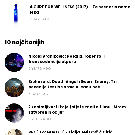
A CURE FOR WELLNESS (2017) – Za scenario nema
leka
7 DAYS AGO
10 najčitanijih
Nikola Vranjković: Poezija, rokenrol i
transcedencija otpora
3 YEARS AGO
Biohazard, Death Angel i Sworn Enemy: Tri
decenije žestine stale u jednu noć
8 DAYS AGO
7 zanimljivosti koje (ni)ste znali o filmu „Širom
zatvorenih očiju“
5 YEARS AGO
BEZ "DRAGI MOJI" - Lidija Jelisavčić Ćirić