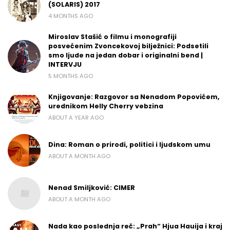
(SOLARIS) 2017
4 MONTHS AGO
Miroslav Stašić o filmu i monografiji
posvećenim Zvoncekovoj bilježnici: Podsetili
smo ljude na jedan dobar i originalni bend |
INTERVJU
5 MONTHS AGO
Knjigovanje: Razgovor sa Nenadom Popovićem,
urednikom Helly Cherry vebzina
ABOUT A YEAR AGO
Dina: Roman o prirodi, politici i ljudskom umu
ABOUT A MONTH AGO
Nenad Smiljković: CIMER
ABOUT A MONTH AGO
Nada kao poslednja reč: „Prah“ Hjua Hauija i kraj