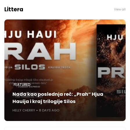
Littera
View all
FEATURED
Nada kao poslednja reč: „Prah“ Hjua
Hauija i kraj trilogije Silos
HELLY CHERRY
8 DAYS AGO