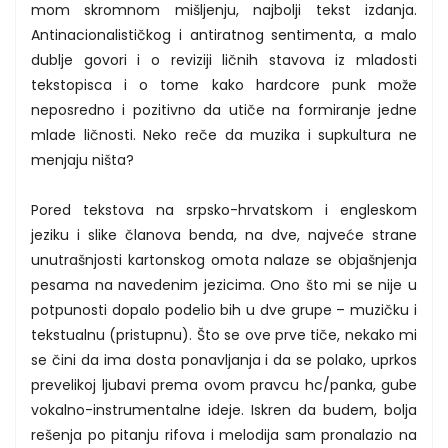
mom skromnom mišljenju, najbolji tekst izdanja.
Antinacionalističkog i antiratnog sentimenta, a malo
dublje govori i o reviziji ličnih stavova iz mladosti
tekstopisca i o tome kako hardcore punk može
neposredno i pozitivno da utiče na formiranje jedne
mlade ličnosti. Neko reče da muzika i supkultura ne
menjaju ništa?
Pored tekstova na srpsko-hrvatskom i engleskom
jeziku i slike članova benda, na dve, najveće strane
unutrašnjosti kartonskog omota nalaze se objašnjenja
pesama na navedenim jezicima. Ono što mi se nije u
potpunosti dopalo podelio bih u dve grupe – muzičku i
tekstualnu (pristupnu). Što se ove prve tiče, nekako mi
se čini da ima dosta ponavljanja i da se polako, uprkos
prevelikoj ljubavi prema ovom pravcu hc/panka, gube
vokalno-instrumentalne ideje. Iskren da budem, bolja
rešenja po pitanju rifova i melodija sam pronalazio na