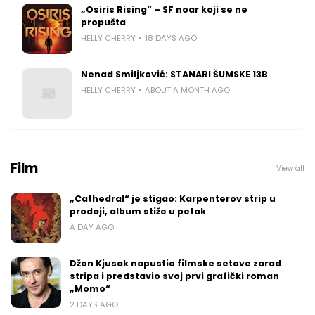
„Osiris Rising“ – SF noar koji se ne
propušta
HELLY CHERRY
18 DAYS AGO
Nenad Smiljković: STANARI ŠUMSKE 13B
HELLY CHERRY
ABOUT A MONTH AGO
Film
View all
„Cathedral“ je stigao: Karpenterov strip u
prodaji, album stiže u petak
A DAY AGO
Džon Kjusak napustio filmske setove zarad
stripa i predstavio svoj prvi grafički roman
„Momo“
2 DAYS AGO