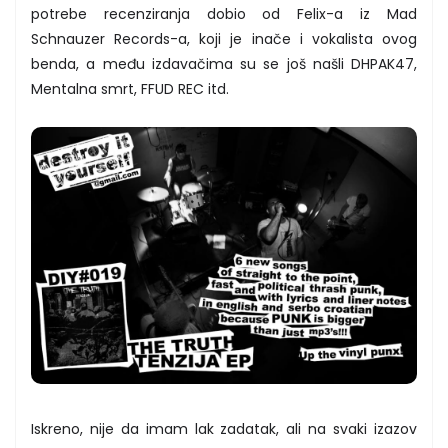
potrebe recenziranja dobio od Felix-a iz Mad
Schnauzer Records-a, koji je inače i vokalista ovog
benda, a među izdavačima su se još našli DHPAK47,
Mentalna smrt, FFUD REC itd.
Iskreno, nije da imam lak zadatak, ali na svaki izazov