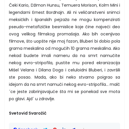
Čeki Kario, Džimon Hunsu, Temuera Morison, Kolm Mini i
legendarni Ernest Borđnajn. Ali ni veličanstveni snimci
meksičkih i španskih pejzaža ne mogu kompenzirati
pseudo-metafizičke besmislice koje čine najveći deo
ovog velikog filmskog promašaja. Ako bih ocenjivao
filmove, što uopšte nije moj fazon, Bluberi bi dobio pola
grama meskalina od mogućih 10 grama meskalina. Ako
nekad budete imali nameru da na smrt namučite
nekog evro-stripofila, pustite mu pored ekranizacija
Mišel Velana i Dilana Doga i celuloidni Bluberi, i završili
ste posao. Mada, ako bi neko stvarno poigrao sa
idejom da na smrt namuči nekog evro-stripofila... malč
´ce jeste zabrinjavajuće šta mi se ponekad sve mota
po glavi. Ajd´ u zdravlje.
Svetovid Svarožić