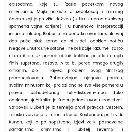
epizodama, koje su ´zašle početkom novog
milenijuma, Majki naras´o u sedokosog i mirnijeg
čoveka koji je previše doživeo (u filmu nema nikakvog
spomena vojne karijere). I u Kunenovoj interpretaciji
imamo mladog Bluberija na početku avanture, ali ovaj
deo priče služi samo da bi videli odaklen potiču
njegove unutrašnje satane i ne bi li bolje razumeli zašto
i kako ih se, uz pomoć obilnih količina pejotla i drugih
finih supstanci, rešava. A to bi, pored mnogo drugih
omanjih, bio i najveći problem ovog filmskog
premodelovanja. Zaboravljajući njegovo poreklo,
svakim minutom koji prolazi ono se sve više pomera u
pravcu psihodeličnog self-diskaveri-tripa, tako
obelodanjujući koliko je Kunen jednostavno usrao stvar.
Stripovski Bluberi je iz temelja pravi pravcati vestern,
filmska verzija je iz temelja Karlos Kastaneda, pa ti vidi.
Kunen, koji je po sopstvenoj izjavi veliki poznavalac
šamanizma, animizma i ljubitelj severno- i