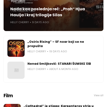
FEATURED
Nada kao poslednja reč: „Prah“ Hjua
Hauija i kraj trilogije Silos
HELLY CHERRY
9 DAYS AGO
„Osiris Rising“ – SF noar koji se ne
propušta
HELLY CHERRY
19 DAYS AGO
Nenad Smiljković: STANARI ŠUMSKE 13B
HELLY CHERRY
ABOUT A MONTH AGO
Film
View all
„Cathedral“ je stigao: Karpenterov strip u