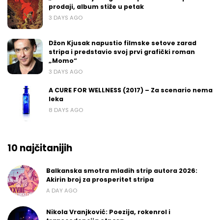
prodaji, album stiže u petak
3 DAYS AGO
Džon Kjusak napustio filmske setove zarad
stripa i predstavio svoj prvi grafički roman
„Momo“
3 DAYS AGO
A CURE FOR WELLNESS (2017) – Za scenario nema
leka
8 DAYS AGO
10 najčitanijih
Balkanska smotra mladih strip autora 2026:
Akirin broj za prosperitet stripa
A DAY AGO
Nikola Vranjković: Poezija, rokenrol i