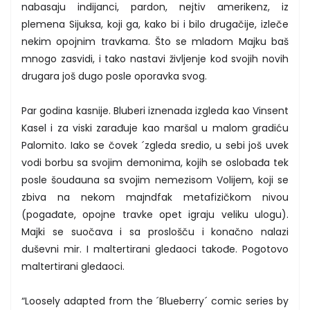
nabasaju indijanci, pardon, nejtiv amerikenz, iz
plemena Sijuksa, koji ga, kako bi i bilo drugačije, izleče
nekim opojnim travkama. Što se mladom Majku baš
mnogo zasvidi, i tako nastavi življenje kod svojih novih
drugara još dugo posle oporavka svog.
Par godina kasnije. Bluberi iznenada izgleda kao Vinsent
Kasel i za viski zarađuje kao maršal u malom gradiću
Palomito. Iako se čovek ´zgleda sredio, u sebi još uvek
vodi borbu sa svojim demonima, kojih se oslobađa tek
posle šoudauna sa svojim nemezisom Volijem, koji se
zbiva na nekom majndfak metafizičkom nivou
(pogađate, opojne travke opet igraju veliku ulogu).
Majki se suočava i sa proslošču i konačno nalazi
duševni mir. I maltertirani gledaoci takođe. Pogotovo
maltertirani gledaoci.
“Loosely adapted from the ´Blueberry´ comic series by