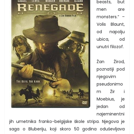
beasts, but
men are
monsters.“ –
Volis Blaunt,
od napolju
ubica, od
unutri filozof.
Žan Žirod,
poznatiji pod
njegovim
pseudonimo
m Žir i
Moebius, je
jedan od
najeminentni
jih umetnika franko-belgijske škole stripa. Njegova je
saga o Bluberiju, koji skoro 50 godina oduševljava