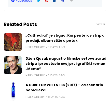
Facebook
Related Posts
View all
„Cathedral“ je stigao: Karpenterov strip u
prodaji, album stiže u petak
HELLY CHERRY
3 DAYS AGO
Džon Kjusak napustio filmske setove zarad
stripa i predstavio svoj prvi grafički roman
„Momo“
HELLY CHERRY
3 DAYS AGO
A CURE FOR WELLNESS (2017) – Za scenario
nema leka
HELLY CHERRY
8 DAYS AGO