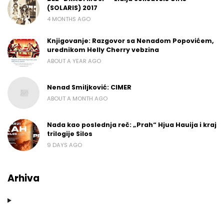
(SOLARIS) 2017
4 MONTHS AGO
Knjigovanje: Razgovor sa Nenadom Popovićem,
urednikom Helly Cherry vebzina
ABOUT A YEAR AGO
Nenad Smiljković: CIMER
ABOUT A MONTH AGO
Nada kao poslednja reč: „Prah“ Hjua Hauija i kraj
trilogije Silos
9 DAYS AGO
Arhiva