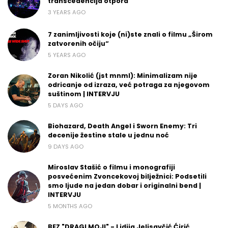
transcedencija otpora
3 YEARS AGO
7 zanimljivosti koje (ni)ste znali o filmu „Širom
zatvorenih očiju“
5 YEARS AGO
Zoran Nikolić (jst mnml): Minimalizam nije
odricanje od izraza, već potraga za njegovom
suštinom | INTERVJU
5 DAYS AGO
Biohazard, Death Angel i Sworn Enemy: Tri
decenije žestine stale u jednu noć
9 DAYS AGO
Miroslav Stašić o filmu i monografiji
posvećenim Zvoncekovoj bilježnici: Podsetili
smo ljude na jedan dobar i originalni bend |
INTERVJU
5 MONTHS AGO
BEZ "DRAGI MOJI" - Lidija Jelisavčić Ćirić