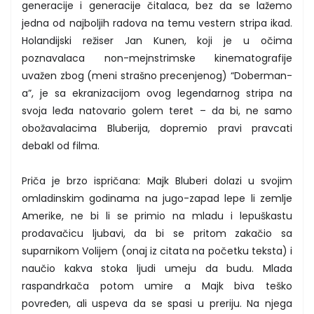
generacije i generacije čitalaca, bez da se lažemo
jedna od najboljih radova na temu vestern stripa ikad.
Holandijski režiser Jan Kunen, koji je u očima
poznavalaca non-mejnstrimske kinematografije
uvažen zbog (meni strašno precenjenog) “Doberman-
a”, je sa ekranizacijom ovog legendarnog stripa na
svoja leđa natovario golem teret – da bi, ne samo
obožavalacima Bluberija, dopremio pravi pravcati
debakl od filma.
Priča je brzo ispričana: Majk Bluberi dolazi u svojim
omladinskim godinama na jugo-zapad lepe li zemlje
Amerike, ne bi li se primio na mladu i lepuškastu
prodavačicu ljubavi, da bi se pritom zakačio sa
suparnikom Volijem (onaj iz citata na početku teksta) i
naučio kakva stoka ljudi umeju da budu. Mlada
raspandrkača potom umire a Majk biva teško
povređen, ali uspeva da se spasi u preriju. Na njega