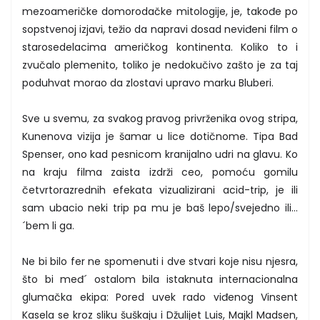
mezoameričke domorodačke mitologije, je, takođe po
sopstvenoj izjavi, težio da napravi dosad neviđeni film o
starosedelacima američkog kontinenta. Koliko to i
zvučalo plemenito, toliko je nedokučivo zašto je za taj
poduhvat morao da zlostavi upravo marku Bluberi.
Sve u svemu, za svakog pravog privrženika ovog stripa,
Kunenova vizija je šamar u lice dotičnome. Tipa Bad
Spenser, ono kad pesnicom kranijalno udri na glavu. Ko
na kraju filma zaista izdrži ceo, pomoću gomilu
četvrtorazrednih efekata vizualizirani acid-trip, je ili
sam ubacio neki trip pa mu je baš lepo/svejedno ili…
´bem li ga.
Ne bi bilo fer ne spomenuti i dve stvari koje nisu njesra,
što bi međ´ ostalom bila istaknuta internacionalna
glumačka ekipa: Pored uvek rado viđenog Vinsent
Kasela se kroz sliku šuškaju i Džulijet Luis, Majkl Madsen,