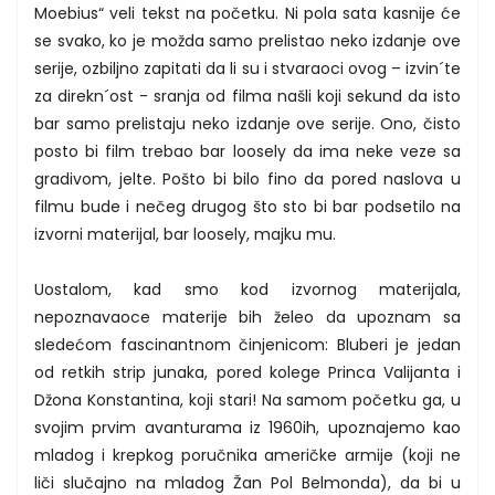
Moebius“ veli tekst na početku. Ni pola sata kasnije će
se svako, ko je možda samo prelistao neko izdanje ove
serije, ozbiljno zapitati da li su i stvaraoci ovog – izvin´te
za direkn´ost - sranja od filma našli koji sekund da isto
bar samo prelistaju neko izdanje ove serije. Ono, čisto
posto bi film trebao bar loosely da ima neke veze sa
gradivom, jelte. Pošto bi bilo fino da pored naslova u
filmu bude i nečeg drugog što sto bi bar podsetilo na
izvorni materijal, bar loosely, majku mu.
Uostalom, kad smo kod izvornog materijala,
nepoznavaoce materije bih želeo da upoznam sa
sledećom fascinantnom činjenicom: Bluberi je jedan
od retkih strip junaka, pored kolege Princa Valijanta i
Džona Konstantina, koji stari! Na samom početku ga, u
svojim prvim avanturama iz 1960ih, upoznajemo kao
mladog i krepkog poručnika američke armije (koji ne
liči slučajno na mladog Žan Pol Belmonda), da bi u