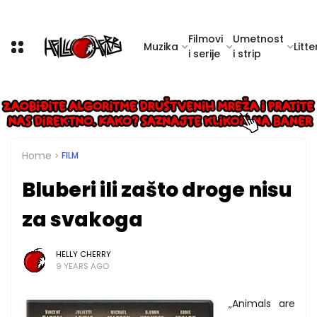
Filmovi
Umetnost
Muzika
Litte
i serije
i strip
Home
FILM
Bluberi ili zašto droge nisu
za svakoga
HELLY CHERRY
9 YEARS AGO
„Animals are