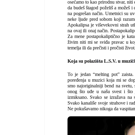
osećamo to kao prirodnu stvar, ni
da budeš štagod poželiš a možeš i da
na pogrešan način. Umetnici su uve
neke ljude pred sobom koji razumej
Apokalipsa je viševekovni strah u
na ovaj ili onaj način. Postapokal
Za mene postapokaliptično je kata
živim niti mi se sviđa pravac u ko
temelja ili da prečisti i pročisti ži
š
č
Koja su polazi
ta L.S.V. u muzi
To je jedan “melting pot” zaista.
poređenja u muzici koja mi se do
smo najoriginalniji bend na svetu
onog što uđe u našu svest i što 
izmiksano. Svako se izražava na s
Svako kanališe svoje strahove i r
Ne pokušavamo nikoga da vaspitam