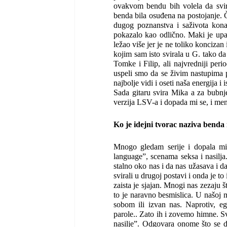
ovakvom bendu bih volela da svir
benda bila osuđena na postojanje. Č
dugog poznanstva i saživota kona
pokazalo kao odlično. Maki je upa
ležao više jer je ne toliko konciza
kojim sam isto svirala u G. tako 
Tomke i Filip, ali najvredniji per
uspeli smo da se živim nastupima p
najbolje vidi i oseti naša energija i 
Sada gitaru svira Mika a za bubnj
verzija LSV-a i dopada mi se, i men
Ko je idejni tvorac naziva benda
Mnogo gledam serije i dopala mi 
language”, scenama seksa i nasilja
stalno oko nas i da nas užasava i d
svirali u drugoj postavi i onda je t
zaista je sjajan. Mnogi nas zezaju 
to je naravno besmislica. U našoj 
sobom ili izvan nas. Naprotiv, egz
parole.. Zato ih i zovemo himne. S
nasilje”. Odgovara onome što se d