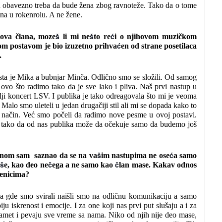
u obavezno treba da bude žena zbog ravnoteže. Tako da o tome
ina u rokenrolu. A ne žene.
š
š
ć
nova člana, moze
li mi ne
to re
i o njihovom muzičkom
ć
tom postavom je bio izuzetno prihva
en od strane posetilaca
.
sta je Mika a bubnjar Minča. Odlično smo se složili. Od samog
a ovo što radimo tako da je sve lako i pliva. Naš prvi nastup u
lji koncert LSV. I publika je tako odreagovala što mi je veoma
 Malo smo uleteli u jedan drugačiji stil ali mi se dopada kako to
r način. Već smo počeli da radimo nove pesme u ovoj postavi.
mo tako da od nas publika može da očekuje samo da budemo još
š
ć
anom sam saznao da se na va
im nastupima ne ose
a samo
š
č
č
e, kao deo ne
ega a ne samo kao
lan mase. Kakav odnos
dbenicima?
a gde smo svirali naišli smo na odličnu komunikaciju a samo
iju iskrenost i emocije. I za one koji nas prvi put slušaju a i za
amet i pevaju sve vreme sa nama. Niko od njih nije deo mase,