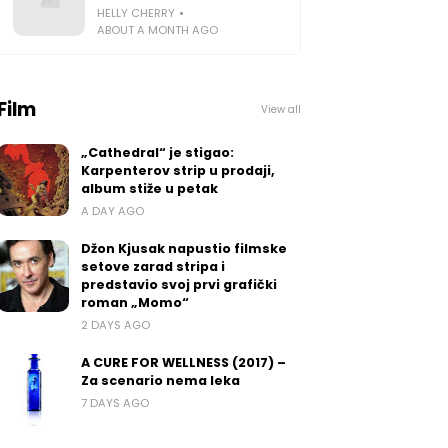
HELLY CHERRY
ABOUT A MONTH AGO
Film
View all
„Cathedral“ je stigao:
Karpenterov strip u prodaji,
album stiže u petak
A DAY AGO
Džon Kjusak napustio filmske
setove zarad stripa i
predstavio svoj prvi grafički
roman „Momo“
2 DAYS AGO
A CURE FOR WELLNESS (2017) –
Za scenario nema leka
7 DAYS AGO