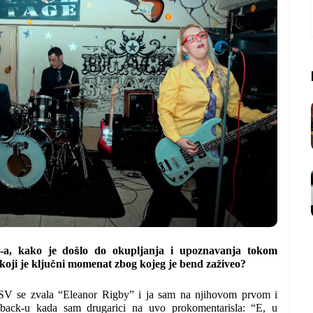
š
.-a, kako je do
lo do okupljanja i upoznavanja tokom
č
ž
koji je klju
ni momenat zbog kojeg je bend za
iveo?
LSV se zvala “Eleanor Rigby” i ja sam na njihovom prvom i
back-u kada sam drugarici na uvo prokomentarisla: “E, u