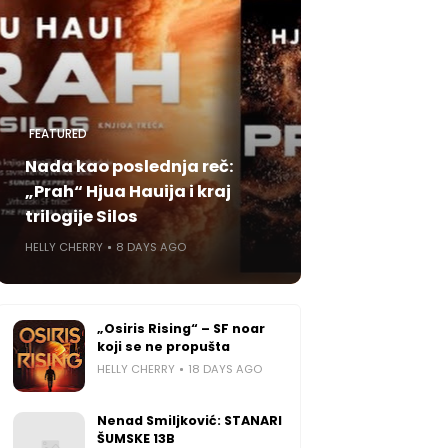
FEATURED
Nada kao poslednja reč:
„Prah“ Hjua Hauija i kraj
trilogije Silos
HELLY CHERRY
8 DAYS AGO
„Osiris Rising“ – SF noar
koji se ne propušta
HELLY CHERRY
18 DAYS AGO
Nenad Smiljković: STANARI
ŠUMSKE 13B