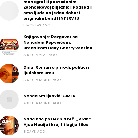
monografiji posvećenim
Zvoncekovoj bilježnici: Podsetili
smo ljude na jedan dobar i
originalni bend | INTERVJU
5 MONTHS AGO
Knjigovanje: Razgovor sa
Nenadom Popovićem,
urednikom Helly Cherry vebzina
ABOUT A YEAR AGO
Dina: Roman o prirodi, politici i
ljudskom umu
ABOUT A MONTH AGO
Nenad Smiljković: CIMER
ABOUT A MONTH AGO
Nada kao poslednja reč: „Prah“
Hjua Hauija i kraj trilogije Silos
8 DAYS AGO