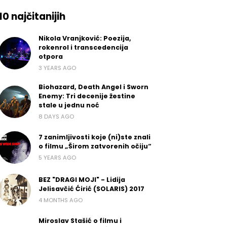
10 najčitanijih
Nikola Vranjković: Poezija,
rokenrol i transcedencija
otpora
3 YEARS AGO
Biohazard, Death Angel i Sworn
Enemy: Tri decenije žestine
stale u jednu noć
8 DAYS AGO
7 zanimljivosti koje (ni)ste znali
o filmu „Širom zatvorenih očiju“
5 YEARS AGO
BEZ "DRAGI MOJI" - Lidija
Jelisavčić Ćirić (SOLARIS) 2017
4 MONTHS AGO
Miroslav Stašić o filmu i