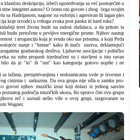
č
đi
u klasi
nu deskripciju, izbeći upore
vanja sa već postojećim u
č
č
ti time integritet autora? O
emu oni govore i zbog
ega svojim
elu sa Hadrijanom, nagone na euforiju i agresivan ili lagan ples
ija koje izvode) u vrtlogu zvuka post panka ili hard roka?
dašnji teret života bude na radost slušalaca, a da pritom ta
isli budu pretočene u pevljive energične pesme. Njihov nastup
đ
nost i aroganciju koja je svuda oko nas prisutna, a koju Pe
a
ć
postoje
e stanje i "himne" kako ih inače naziva, deklamujući
đ
urogatima gra
anskog društva. Ljubavne asocijacije i psihičko
veka na rubu propasti izjednačeni su i stavljeni u istu ravan
bilo da je "in" ili "out" kao kategorija gotovo uopšte i ne
i sa lažima, preispitivanjima i nedoumicama ovde je izvestan i
ivog cinizma i sarkazma. Da ova grupa nije ušla u zamku pro-
vo govori njihov muzički izraz koji dolazi iz jednog sasvim
o poznatog područja muzičkih ukusa, što upravo čini ovu grupu
jihovu reč i saznali nešto više o ovoj grupi, razgovaram sa
jom Wagner.