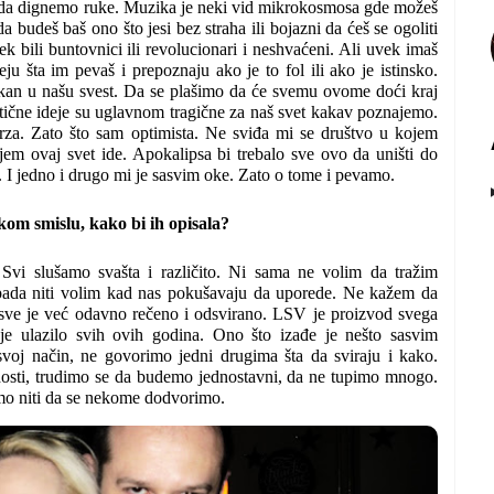
ti da dignemo ruke. Muzika je neki vid mikrokosmosa gde možeš
 budeš baš ono što jesi bez straha ili bojazni da ćeš se ogoliti
k bili buntovnici ili revolucionari i neshvaćeni. Ali uvek imaš
u šta im pevaš i prepoznaju ako je to fol ili ako je istinsko.
tkan u našu svest. Da se plašimo da će svemu ovome doći kraj
iptične ideje su uglavnom tragične za naš svet kakav poznajemo.
rza. Zato što sam optimista. Ne sviđa mi se društvo u kojem
jem ovaj svet ide. Apokalipsa bi trebalo sve ovo da uništi do
vot. I jedno i drugo mi je sasvim oke. Zato o tome i pevamo.
kom smislu, kako bi ih opisala?
 Svi slušamo svašta i različito. Ni sama ne volim da tražim
pada niti volim kad nas pokušavaju da uporede. Ne kažem da
, sve je već odavno rečeno i odsvirano. LSV je proizvod svega
je ulazilo svih ovih godina. Ono što izađe je nešto sasvim
voj način, ne govorimo jedni drugima šta da sviraju i kako.
adosti, trudimo se da budemo jednostavni, da ne tupimo mnogo.
o niti da se nekome dodvorimo.