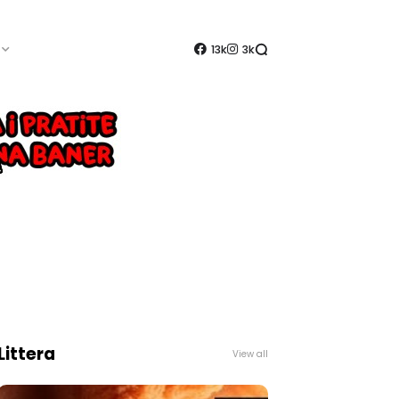
13k
3k
Littera
View all