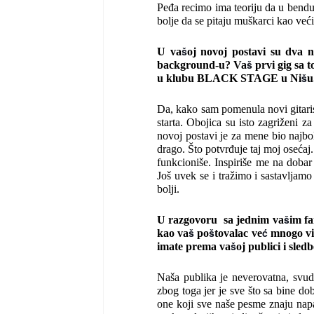
Peđa recimo ima teoriju da u bend
bolje da se pitaju muškarci kao već
š
U va
oj novoj postavi su dva 
š
background-u? Va
prvi gig sa 
š
u klubu BLACK STAGE u Ni
u
Da, kako sam pomenula novi gitari
starta. Obojica su isto zagriženi z
novoj postavi je za mene bio najbo
drago. Što potvrđuje taj moj osećaj.
funkcioniše. Inspiriše me na doba
Još uvek se i tražimo i sastavlja
bolji.
š
U razgovoru sa jednim va
im f
š
š
ć
kao va
po
tovalac ve
mnogo vi
š
imate prema va
oj publici i sle
Naša publika je neverovatna, svud
zbog toga jer je sve što sa bine dob
one koji sve naše pesme znaju nap