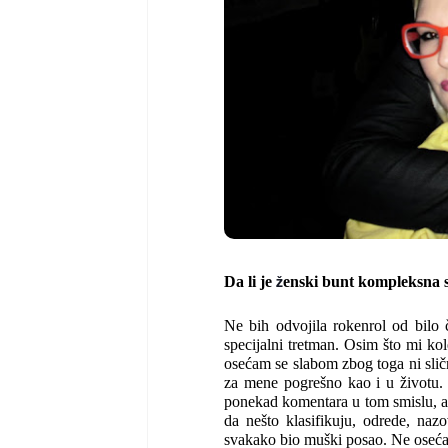
ž
Da li je
enski bunt kompleksna 
Ne bih odvojila rokenrol od bilo 
specijalni tretman. Osim što mi ko
osećam se slabom zbog toga ni slič
za mene pogrešno kao i u životu. 
ponekad komentara u tom smislu, al
da nešto klasifikuju, odrede, naz
svakako bio muški posao. Ne oseća