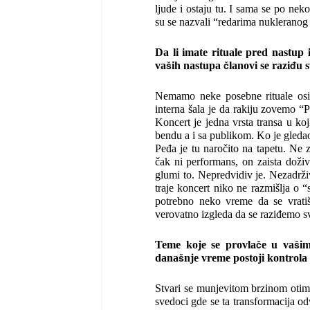
ljude i ostaju tu. I sama se po nek
su se nazvali “redarima nukleranog r
Da li imate rituale pred nastup
š
č
đ
va
ih nastupa
lanovi se razi
u 
Nemamo neke posebne rituale osi
interna šala je da rakiju zovemo “
Koncert je jedna vrsta transa u ko
bendu a i sa publikom. Ko je gleda
Peđa je tu naročito na tapetu. Ne
čak ni performans, on zaista doži
glumi to. Nepredvidiv je. Nezadrž
traje koncert niko ne razmišlja o “
potrebno neko vreme da se vratiš
verovatno izgleda da se raziđemo s
č
š
Teme koje se provla
e u va
i
š
dana
nje vreme postoji kontrola i
Stvari se munjevitom brzinom otima
svedoci gde se ta transformacija o