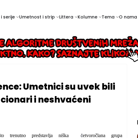
i serije
Umetnost i strip
Littera
Kolumne
Tema
O nama
ce: Umetnici su uvek bili
ucionari i neshvaćeni
č
o trenutno predstavlja niška
etvoročlana grupa