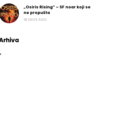
„Osiris Rising“ – SF noar koji se
ne propušta
18 DAYS AGO
Arhiva