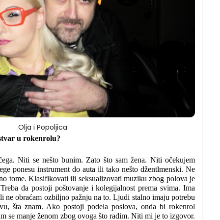
Olja i Popoljica
stvar u rokenrolu?
čega. Niti se nešto bunim. Zato što sam žena. Niti očekujem
lege ponesu instrument do auta ili tako nešto džentlmenski. Ne
no tome. Klasifikovati ili seksualizovati muziku zbog polova je
Treba da postoji poštovanje i kolegijalnost prema svima. Ima
i ne obraćam ozbiljno pažnju na to. Ljudi stalno imaju potrebu
ovu, šta znam. Ako postoji podela poslova, onda bi rokenrol
m se manje ženom zbog ovoga što radim. Niti mi je to izgovor.