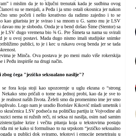
am” i mislim da je to ključni trenutak kada je sudbina ovog
lanovi su se menjali, a Peđa i ja smo ostali okosnica jer nakon
čno smo počeli i nešto kreativno da radimo zajedno i to se
o kao gitarista jer je svirao i sa mnom u G. samo mu je LSV
n i davao mu je slobodu. Onda je u bend došao Šime (Stentor) sa
da je LSV dugo vremena bio ¾ G. Pre Šimeta sa nama su svirali
iod je u ovoj postavi. Mada dugo nismo imali studijske snimke
ribližimo publici, to je i kec u rukavu ovog benda jer se tada
iskrenost.
evima je Minča. Ova postava je po meni malo više rokerskija
e i Peđu inspiriše na drugi način.
č
č
 i zbog
ega "jezi
ko seksualano nasilje"?
se fora koja stoji kao upozorenje u uglu ekrana o “strong
. Nekako smo pričali o tome na jednoj probi, kao da je sve to
a je realnost naših života. Želeli smo da promenimo ime jer smo
o isplivalo. Logo nam je uradio Borislav Kiković mladi umetnik i
što skraćenica LSV podseća na političku partiju iz Vojvodine ali
muzici nema ni ružnih reči, ni seksa ni nasilja, osim nad samim
istencijalne krize i večita pitanja koja u tekstovima postaju
viđa mi se kako si formulisao to na srpskom “jezičko seksualno
ogađa u publici dok sviramo, tekstovi i emocije penetriraju u