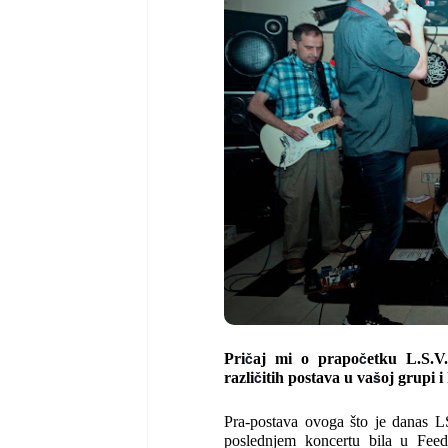
č
č
Pri
aj mi o prapo
etku L.S.V
č
š
razli
itih postava u va
oj grupi i 
Pra-postava ovoga što je danas 
poslednjem koncertu bila u Feed