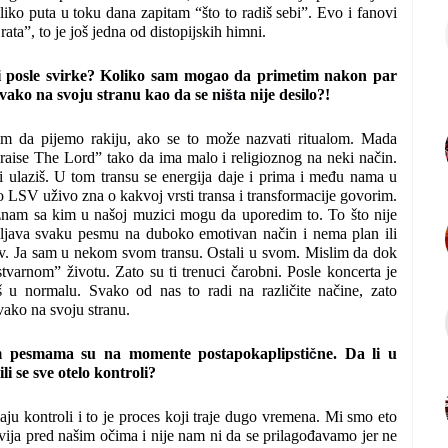
oliko puta u toku dana zapitam “što to radiš sebi”. Evo i fanovi
ata”, to je još jedna od distopijskih himni.
 i posle svirke? Koliko sam mogao da primetim nakon par
š
svako na svoju stranu kao da se ni
ta nije desilo?!
m da pijemo rakiju, ako se to može nazvati ritualom. Mada
Praise The Lord” tako da ima malo i religioznog na neki način.
ji ulaziš. U tom transu se energija daje i prima i među nama u
o LSV uživo zna o kakvoj vrsti transa i transformacije govorim.
 znam sa kim u našoj muzici mogu da uporedim to. To što nije
vljava svaku pesmu na duboko emotivan način i nema plan ili
iv. Ja sam u nekom svom transu. Ostali u svom. Mislim da dok
stvarnom” životu. Zato su ti trenuci čarobni. Posle koncerta je
 u normalu. Svako od nas to radi na različite načine, zato
vako na svoju stranu.
č
m pesmama su na momente postapokaplipsti
ne. Da li u
li se sve otelo kontroli?
ju kontroli i to je proces koji traje dugo vremena. Mi smo eto
dvija pred našim očima i nije nam ni da se prilagođavamo jer ne