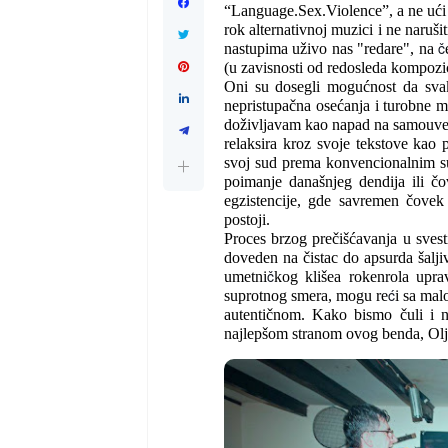
“Language.Sex.Violence”, a ne ući 
rok alternativnoj muzici i ne naruši
č
nastupima uživo nas "redare", na
(u zavisnosti od redosleda kompozic
Oni su dosegli mogućnost da svaki
nepristupačna osećanja i turobne m
doživljavam kao napad na samouvere
relaksira kroz svoje tekstove kao 
svoj sud prema konvencionalnim s
poimanje današnjeg dendija ili čo
egzistencije, gde savremen čovek 
postoji.
Proces brzog prečišćavanja u svest
doveden na čistac do apsurda šalj
č
umetni
kog klišea rokenrola upra
ć
suprotnog smera, mogu re
i sa mal
autentičnom. Kako bismo čuli i n
najlepšom stranom ovog benda, Ol