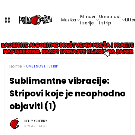
Filmovi
Umetnost
Muzika
Litte
i serije
i strip
Home
UMETNOST I STRIP
Sublimantne vibracije:
Stripovi koje je neophodno
objaviti (1)
HELLY CHERRY
9 YEARS AGO