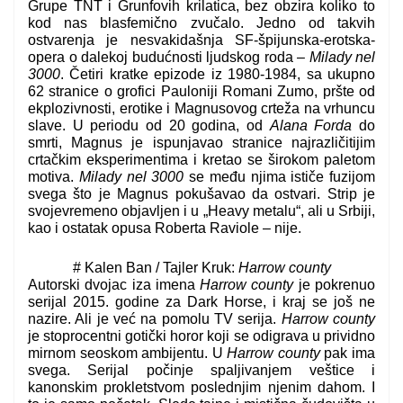
Grupe TNT i Grunfovih krilatica, bez obzira koliko to
kod nas blasfemično zvučalo. Jedno od takvih
ostvarenja je nesvakidašnja SF-špijunska-erotska-
opera o dalekoj budućnosti ljudskog roda –
Milady nel
3000
. Četiri kratke epizode iz 1980-1984, sa ukupno
62 stranice o grofici Pauloniji Romani Zumo, pršte od
ekplozivnosti, erotike i Magnusovog crteža na vrhuncu
slave. U periodu od 20 godina, od
Alana Forda
do
smrti, Magnus je ispunjavao stranice najrazličitijim
crtačkim eksperimentima i kretao se širokom paletom
motiva.
Milady nel 3000
se među njima ističe fuzijom
svega što je Magnus pokušavao da ostvari. Strip je
svojevremeno objavljen i u „Heavy metalu“, ali u Srbiji,
kao i ostatak opusa Roberta Raviole – nije.
# Kalen Ban / Tajler Kruk:
Harrow county
Autorski dvojac iza imena
Harrow county
je pokrenuo
serijal 2015. godine za Dark Horse, i kraj se još ne
nazire. Ali je već na pomolu TV serija.
Harrow county
je stoprocentni gotički horor koji se odigrava u prividno
mirnom seoskom ambijentu. U
Harrow county
pak ima
svega. Serijal počinje spaljivanjem veštice i
kanonskim prokletstvom poslednjim njenim dahom. I