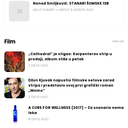
Nenad Smiljković: STANARI ŠUMSKE 13B
HELLY CHERRY
ABOUT A MONTH AGO
Film
View all
„Cathedral“ je stigao: Karpenterov strip u
prodaji, album stiže u petak
2 DAYS AGO
Džon Kjusak napustio filmske setove zarad
stripa i predstavio svoj prvi grafički roman
„Momo“
3 DAYS AGO
A CURE FOR WELLNESS (2017) – Za scenario nema
leka
8 DAYS AGO