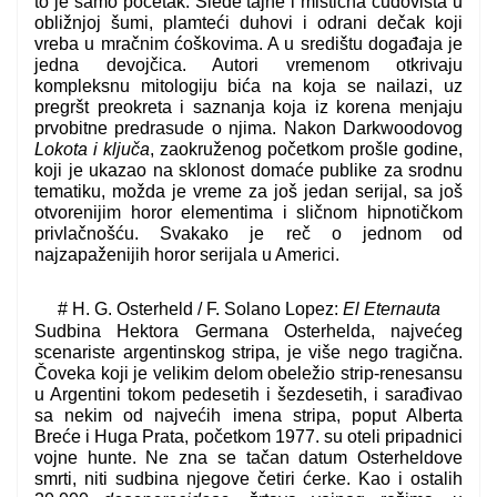
to je samo početak. Slede tajne i mistična čudovišta u
obližnjoj šumi, plamteći duhovi i odrani dečak koji
vreba u mračnim ćoškovima. A u središtu događaja je
jedna devojčica. Autori vremenom otkrivaju
kompleksnu mitologiju bića na koja se nailazi, uz
pregršt preokreta i saznanja koja iz korena menjaju
prvobitne predrasude o njima. Nakon Darkwoodovog
Lokota i ključa
, zaokruženog početkom prošle godine,
koji je ukazao na sklonost domaće publike za srodnu
tematiku, možda je vreme za još jedan serijal, sa još
otvorenijim horor elementima i sličnom hipnotičkom
privlačnošću. Svakako je reč o jednom od
najzapaženijih horor serijala u Americi.
# H. G. Osterheld / F. Solano Lopez:
El Eternauta
Sudbina Hektora Germana Osterhelda, najvećeg
scenariste argentinskog stripa, je više nego tragična.
Čoveka koji je velikim delom obeležio strip-renesansu
u Argentini tokom pedesetih i šezdesetih, i sarađivao
sa nekim od najvećih imena stripa, poput Alberta
Breće i Huga Prata, početkom 1977. su oteli pripadnici
vojne hunte. Ne zna se tačan datum Osterheldove
smrti, niti sudbina njegove četiri ćerke. Kao i ostalih