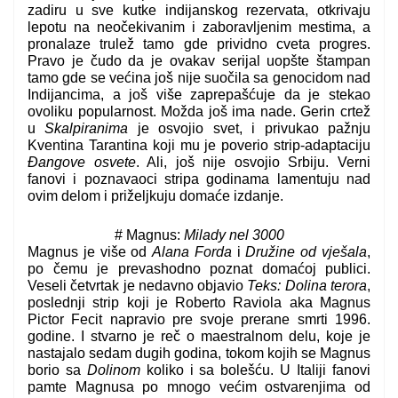
zadiru u sve kutke indijanskog rezervata, otkrivaju
lepotu na neočekivanim i zaboravljenim mestima, a
pronalaze trulež tamo gde prividno cveta progres.
Pravo je čudo da je ovakav serijal uopšte štampan
tamo gde se većina još nije suočila sa genocidom nad
Indijancima, a još više zaprepašćuje da je stekao
ovoliku popularnost. Možda još ima nade. Gerin crtež
u
Skalpiranima
je osvojio svet, i privukao pažnju
Kventina Tarantina koji mu je poverio strip-adaptaciju
Đangove osvete
. Ali, još nije osvojio Srbiju. Verni
fanovi i poznavaoci stripa godinama lamentuju nad
ovim delom i priželjkuju domaće izdanje.
# Magnus:
Milady nel 3000
Magnus je više od
Alana Forda
i
Družine od vješala
,
po čemu je prevashodno poznat domaćoj publici.
Veseli četvrtak je nedavno objavio
Teks: Dolina terora
,
poslednji strip koji je Roberto Raviola aka Magnus
Pictor Fecit napravio pre svoje prerane smrti 1996.
godine. I stvarno je reč o maestralnom delu, koje je
nastajalo sedam dugih godina, tokom kojih se Magnus
borio sa
Dolinom
koliko i sa bolešću. U Italiji fanovi
pamte Magnusa po mnogo većim ostvarenjima od