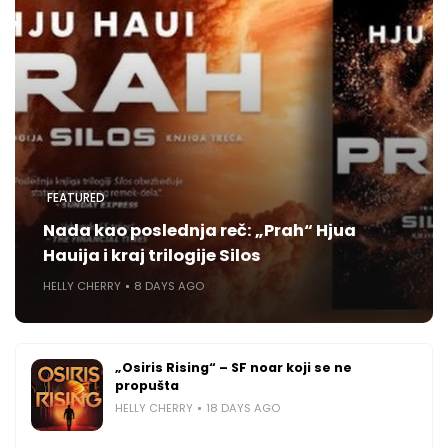
FEATURED
Nada kao poslednja reč: „Prah“ Hjua
Hauija i kraj trilogije Silos
HELLY CHERRY
8 DAYS AGO
„Osiris Rising“ – SF noar koji se ne
propušta
HELLY CHERRY
18 DAYS AGO