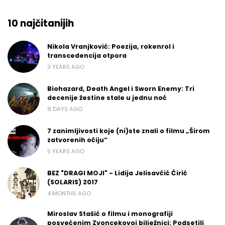
10 najčitanijih
Nikola Vranjković: Poezija, rokenrol i
transcedencija otpora
3 YEARS AGO
Biohazard, Death Angel i Sworn Enemy: Tri
decenije žestine stale u jednu noć
8 DAYS AGO
7 zanimljivosti koje (ni)ste znali o filmu „Širom
zatvorenih očiju“
5 YEARS AGO
BEZ "DRAGI MOJI" - Lidija Jelisavčić Ćirić
(SOLARIS) 2017
4 MONTHS AGO
Miroslav Stašić o filmu i monografiji
posvećenim Zvoncekovoj bilježnici: Podsetili