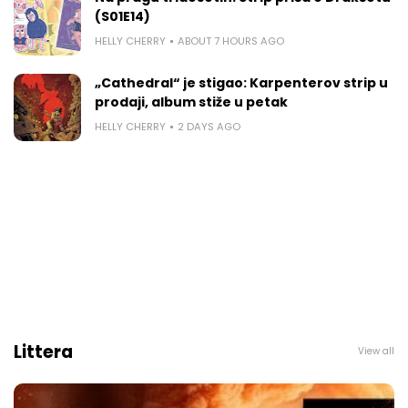
(S01E14)
HELLY CHERRY
ABOUT 7 HOURS AGO
„Cathedral“ je stigao: Karpenterov strip u
prodaji, album stiže u petak
HELLY CHERRY
2 DAYS AGO
Littera
View all