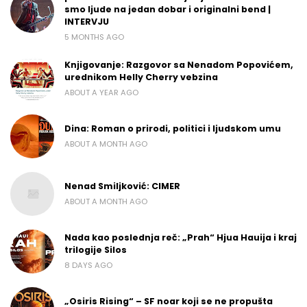
smo ljude na jedan dobar i originalni bend |
INTERVJU
5 MONTHS AGO
Knjigovanje: Razgovor sa Nenadom Popovićem,
urednikom Helly Cherry vebzina
ABOUT A YEAR AGO
Dina: Roman o prirodi, politici i ljudskom umu
ABOUT A MONTH AGO
Nenad Smiljković: CIMER
ABOUT A MONTH AGO
Nada kao poslednja reč: „Prah“ Hjua Hauija i kraj
trilogije Silos
8 DAYS AGO
„Osiris Rising“ – SF noar koji se ne propušta