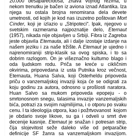
20.000
desaparecidosa
, žrtava vojnog režima, u
nekom trenutku je bačen iz aviona iznad Atlantika. Iza
njega su ostala brojna renomirana dela devete
umetnosti, od kojih je kod nas izuzetno poštovan
Mort
Cinder
, koji je izlazio u „Stripoteci“. Ipak, njegovo u
svetskim razmerama najpoznatije delo,
Eternaut
(1957), nikada nije objavljen u Srbiji. Fibra iz Zagreba
jeste objavila
Eternauta
, ali i dalje izostaje izdanje na
našem jeziku i za naše tržište. A
Eternaut
je ujedno i
najrenomiraniji strip-klasik sa ovog spiska, i to sa
dobrim razlogom. On je višeznačno kulturno blago i
oda ljudskom rodu. Priča se kreće u cikličnim
okvirima, pripovedana iz usta Putnika kroz večnost,
Eternauta, Huana Salva, koji Osterheldu pripoveda
priču o vanzemaljskoj invaziji koja će se odigrati za
koju godinu za autora, odnosno u prošlosti naratora.
Huan Salvo sa mukom pripoveda epopeju - o
smrtonosnom snegu, talasima invazije vanzemaljskih
bića, potrazi za svojim najmilijima, i o otporu po svaku
cenu. I ta ideologija otpora, kao i požrtvovanost kojom
je obdario svoje likove, su ga i odveli u smrt dve
decenije kasnije.
Eternaut
je snažan i potresan strip,
čija slojevitost seže daleko više od petparačke
definicije SF žanra sa vanzemaljskom invazijom.