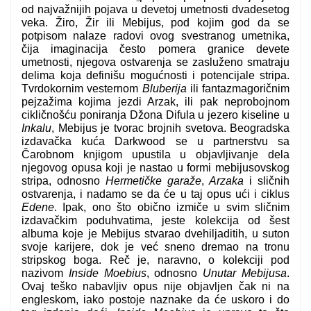
od najvažnijih pojava u devetoj umetnosti dvadesetog
veka. Žiro, Žir ili Mebijus, pod kojim god da se
potpisom nalaze radovi ovog svestranog umetnika,
čija imaginacija često pomera granice devete
umetnosti, njegova ostvarenja se zasluženo smatraju
delima koja definišu mogućnosti i potencijale stripa.
Tvrdokornim vesternom
Bluberija
ili fantazmagoričnim
pejzažima kojima jezdi Arzak, ili pak neprobojnom
cikličnošću poniranja Džona Difula u jezero kiseline u
Inkalu
, Mebijus je tvorac brojnih svetova. Beogradska
izdavačka kuća Darkwood se u partnerstvu sa
Čarobnom knjigom upustila u objavljivanje dela
njegovog opusa koji je nastao u formi mebijusovskog
stripa, odnosno
Hermetičke garaže
,
Arzaka
i sličnih
ostvarenja, i nadamo se da će u taj opus ući i ciklus
Edene
. Ipak, ono što obično izmiče u svim sličnim
izdavačkim poduhvatima, jeste kolekcija od šest
albuma koje je Mebijus stvarao dvehiljaditih, u suton
svoje karijere, dok je već sneno dremao na tronu
stripskog boga. Reč je, naravno, o kolekciji pod
nazivom
Inside Moebius
, odnosno
Unutar Mebijusa
.
Ovaj teško nabavljiv opus nije objavljen čak ni na
engleskom, iako postoje naznake da će uskoro i do