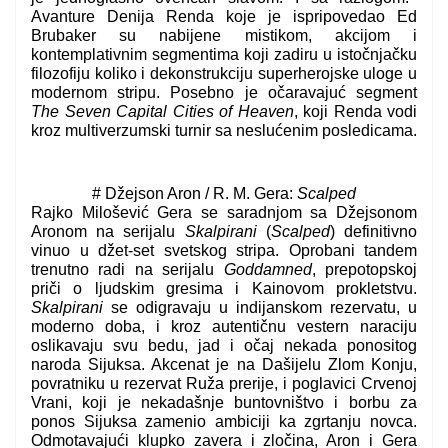
Avanture Denija Renda koje je ispripovedao Ed
Brubaker su nabijene mistikom, akcijom i
kontemplativnim segmentima koji zadiru u istočnjačku
filozofiju koliko i dekonstrukciju superherojske uloge u
modernom stripu. Posebno je očaravajuć segment
The Seven Capital Cities of Heaven
, koji Renda vodi
kroz multiverzumski turnir sa neslućenim posledicama.
# Džejson Aron / R. M. Gera:
Scalped
Rajko Milošević Gera se saradnjom sa Džejsonom
Aronom na serijalu
Skalpirani
(
Scalped
) definitivno
vinuo u džet-set svetskog stripa. Oprobani tandem
trenutno radi na serijalu
Goddamned
, prepotopskoj
priči o ljudskim gresima i Kainovom prokletstvu.
Skalpirani
se odigravaju u indijanskom rezervatu, u
moderno doba, i kroz autentičnu vestern naraciju
oslikavaju svu bedu, jad i očaj nekada ponositog
naroda Sijuksa. Akcenat je na Dašijelu Zlom Konju,
povratniku u rezervat Ruža prerije, i poglavici Crvenoj
Vrani, koji je nekadašnje buntovništvo i borbu za
ponos Sijuksa zamenio ambiciji ka zgrtanju novca.
Odmotavajući klupko zavera i zločina, Aron i Gera