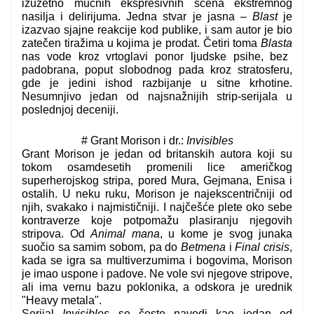
izuzetno mučnih ekspresivnih scena ekstremnog
nasilja i delirijuma. Jedna stvar je jasna –
Blast
je
izazvao sjajne reakcije kod publike, i sam autor je bio
zatečen tiražima u kojima je prodat. Četiri toma
Blasta
nas vode kroz vrtoglavi ponor ljudske psihe, bez
padobrana, poput slobodnog pada kroz stratosferu,
gde je jedini ishod razbijanje u sitne krhotine.
Nesumnjivo jedan od najsnažnijih strip-serijala u
poslednjoj deceniji.
# Grant Morison i dr.:
Invisibles
Grant Morison je jedan od britanskih autora koji su
tokom osamdesetih promenili lice američkog
superherojskog stripa, pored Mura, Gejmana, Enisa i
ostalih. U neku ruku, Morison je najekscentričniji od
njih, svakako i najmističniji. I najčešće plete oko sebe
kontraverze koje potpomažu plasiranju njegovih
stripova. Od
Animal mana
, u kome je svog junaka
suočio sa samim sobom, pa do
Betmena
i
Final crisis
,
kada se igra sa multiverzumima i bogovima, Morison
je imao uspone i padove. Ne vole svi njegove stripove,
ali ima vernu bazu poklonika, a odskora je urednik
"Heavy metala".
Serijal
Invisibles
se često navodi kao jedan od