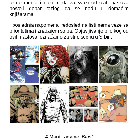
to ne menja činjenicu da za svaki od ovih naslova
postoji dobar razlog da se nađu u domaćim
knjižarama.
I poslednja napomena: redosled na listi nema veze sa
prioritetima i značajem stripa. Objavljivanje bilo kog od
ovih naslova jeznačajno za strip scenu u Srbiji.
# Mani Larsene:
Blast