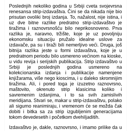
Poslednjih nekoliko godina u Srbiji cveta svojevrsna
renesansa strip-izdavaštva. Čini se da nikada nije bio
prisutan ovoliki broj izdanja. To, nažalost, nije istina, i
uz dve bitne razlike predratno strip-izdavaštvo je
tiražima i raznovrsnošću bilo neprikosnoveno. Prva
razlika je, naravno, tržište, koje je uz povoljniju
ekonomsku situaciju pružalo idealne uslove za
izdavače, pa su i tiraži bili nemerljivo veći. Druga, još
bitnija razlika jeste u formi izdavaštva, koje je u
predratnom periodu bilo usmereno većinom na kioske,
u vidu revija i serijskih publikacija. Strip izdavaštvo u
Srbiji je poslednjih godina usmereno na
kolekcionarska izdanja i publikacije namenjene
knjižarama, više nego kioscima, i u daleko skromnijim
tiražima. Ali, i pored toga je izuzetno raznovrsno,
maštovito, okrenuto strip klasicima koliko i
savremenim izdanjima, i to sa svih zamislivih
meridijana. Stvari se, makar u strip-izdavaštvu, polako
ali sigurno reanimiraju, i vremenom će se možda čak
dobiti i bitka sa za strip izgubljenim generacijama
tokom devedesetih i početkom dvehiljaditih.
Izdavaštvo je, dakle, raznovrsno, i imamo prilike da u