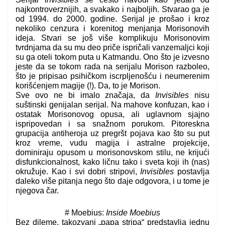
najkontroverznijih, a svakako i najboljih. Stvarao ga je
od 1994. do 2000. godine. Serijal je prošao i kroz
nekoliko cenzura i korenitog menjanja Morisonovih
ideja. Stvari se još više komplikuju Morisonovim
tvrdnjama da su mu deo priče ispričali vanzemaljci koji
su ga oteli tokom puta u Katmandu. Ono što je izvesno
jeste da se tokom rada na serijalu Morison razboleo,
što je pripisao psihičkom iscrpljenošću i neumerenim
korišćenjem magije (!). Da, to je Morison.
Sve ovo ne bi imalo značaja, da
Invisibles
nisu
suštinski genijalan serijal. Na mahove konfuzan, kao i
ostatak Morisonovog opusa, ali uglavnom sjajno
ispripovedan i sa snažnom porukom. Pitoreskna
grupacija antiheroja uz pregršt pojava kao što su put
kroz vreme, vudu magija i astralne projekcije,
dominiraju opusom u morisonovskom stilu, ne krijući
disfunkcionalnost, kako ličnu tako i sveta koji ih (nas)
okružuje. Kao i svi dobri stripovi,
Invisibles
postavlja
daleko više pitanja nego što daje odgovora, i u tome je
njegova čar.
# Moebius:
Inside Moebius
Bez dileme, takozvani „papa stripa“ predstavlja jednu