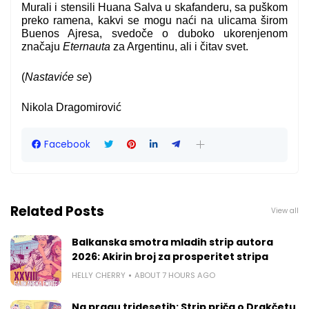
Murali i stensili Huana Salva u skafanderu, sa puškom
preko ramena, kakvi se mogu naći na ulicama širom
Buenos Ajresa, svedoče o duboko ukorenjenom
značaju
Eternauta
za Argentinu, ali i čitav svet.
(
Nastaviće se
)
Nikola Dragomirović
Facebook
Related Posts
View all
Balkanska smotra mladih strip autora
2026: Akirin broj za prosperitet stripa
HELLY CHERRY
ABOUT 7 HOURS AGO
Na pragu tridesetih: Strip priča o Drakčetu