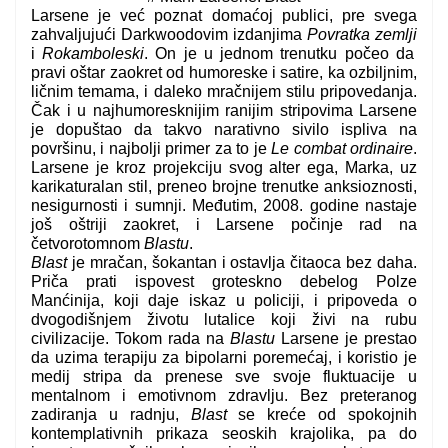
Larsene je već poznat domaćoj publici, pre svega
zahvaljujući Darkwoodovim izdanjima
Povratka zemlji
i
Rokamboleski
. On je u jednom trenutku počeo da
pravi oštar zaokret od humoreske i satire, ka ozbiljnim,
ličnim temama, i daleko mračnijem stilu pripovedanja.
Čak i u najhumoresknijim ranijim stripovima Larsene
je dopuštao da takvo narativno sivilo ispliva na
površinu, i najbolji primer za to je
Le combat ordinaire
.
Larsene je kroz projekciju svog alter ega, Marka, uz
karikaturalan stil, preneo brojne trenutke anksioznosti,
nesigurnosti i sumnji. Međutim, 2008. godine nastaje
još oštriji zaokret, i Larsene počinje rad na
četvorotomnom
Blastu
.
Blast
je mračan, šokantan i ostavlja čitaoca bez daha.
Priča prati ispovest groteskno debelog Polze
Manćinija, koji daje iskaz u policiji, i pripoveda o
dvogodišnjem životu lutalice koji živi na rubu
civilizacije. Tokom rada na
Blastu
Larsene je prestao
da uzima terapiju za bipolarni poremećaj, i koristio je
medij stripa da prenese sve svoje fluktuacije u
mentalnom i emotivnom zdravlju. Bez preteranog
zadiranja u radnju,
Blast
se kreće od spokojnih
kontemplativnih prikaza seoskih krajolika, pa do