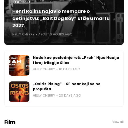
FEATURED
Henri Rolins najavio memoare o
detinjstvu: „Bait Dog Boy“ stiže u martu
2027.
HELLY CHERRY
ABOUT 6 HOURS AGO
Nada kao poslednja reč: „Prah“ Hjua Hauija
i kraj trilogije Silos
HELLY CHERRY
10 DAYS AGO
„Osiris Rising“ – SF noar koji se ne
propušta
HELLY CHERRY
20 DAYS AGO
Film
View all