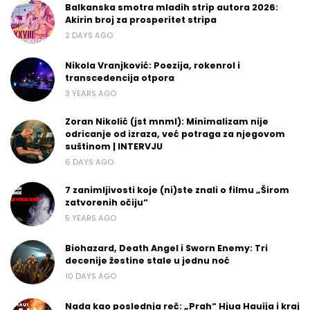
Balkanska smotra mladih strip autora 2026:
Akirin broj za prosperitet stripa
2 DAYS AGO
Nikola Vranjković: Poezija, rokenrol i
transcedencija otpora
3 YEARS AGO
Zoran Nikolić (jst mnml): Minimalizam nije
odricanje od izraza, već potraga za njegovom
suštinom | INTERVJU
6 DAYS AGO
7 zanimljivosti koje (ni)ste znali o filmu „Širom
zatvorenih očiju“
5 YEARS AGO
Biohazard, Death Angel i Sworn Enemy: Tri
decenije žestine stale u jednu noć
10 DAYS AGO
Nada kao poslednja reč: „Prah“ Hjua Hauija i kraj