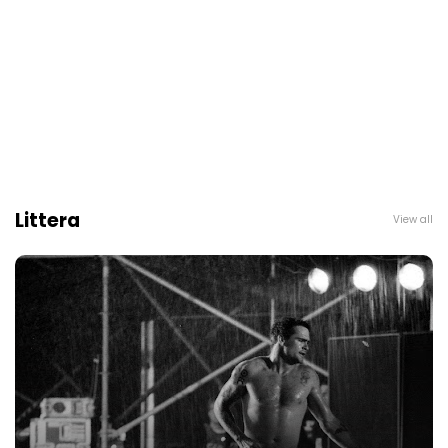
Littera
View all