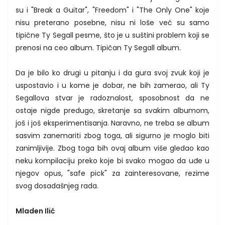
su i "Break a Guitar", "Freedom" i "The Only One" koje
nisu preterano posebne, nisu ni loše već su samo
tipične Ty Segall pesme, što je u suštini problem koji se
prenosi na ceo album. Tipičan Ty Segall album.
Da je bilo ko drugi u pitanju i da gura svoj zvuk koji je
uspostavio i u kome je dobar, ne bih zamerao, ali Ty
Segallova stvar je radoznalost, sposobnost da ne
ostaje nigde predugo, skretanje sa svakim albumom,
još i još eksperimentisanja. Naravno, ne treba se album
sasvim zanemariti zbog toga, ali sigurno je moglo biti
zanimljivije. Zbog toga bih ovaj album više gledao kao
neku kompilaciju preko koje bi svako mogao da uđe u
njegov opus, "safe pick" za zainteresovane, rezime
svog dosadašnjeg rada.
Mladen Ilić