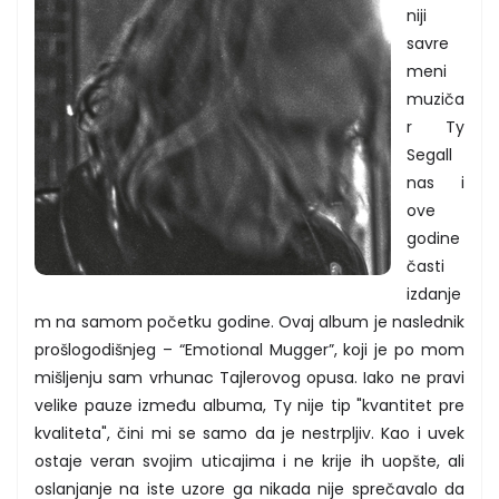
niji
savre
meni
muziča
r Ty
Segall
nas i
ove
godine
časti
izdanje
m na samom početku godine. Ovaj album je naslednik
prošlogodišnjeg – “Emotional Mugger”, koji je po mom
mišljenju sam vrhunac Tajlerovog opusa. Iako ne pravi
velike pauze između albuma, Ty nije tip "kvantitet pre
kvaliteta", čini mi se samo da je nestrpljiv. Kao i uvek
ostaje veran svojim uticajima i ne krije ih uopšte, ali
oslanjanje na iste uzore ga nikada nije sprečavalo da