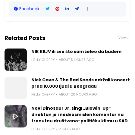
Facebook
Related Posts
View all
NIK KEJV ili sve što sam želeo da budem
HELLY CHERRY
ABOUT 5 HOURS AGO
Nick Cave & The Bad Seeds održali koncert
pred 10.000 ljudi u Beogradu
HELLY CHERRY
ABOUT 20 HOURS AGO
Novi Dinosaur Jr. singl „Blowin' Up“
direktan je i nedvosmislen komentar na
trenutnu društveno-političku klimu u SAD
HELLY CHERRY
2 DAYS AGO