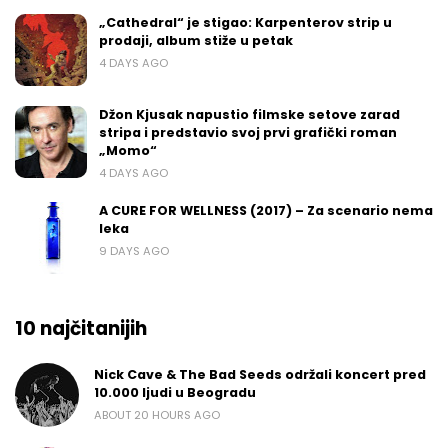
„Cathedral“ je stigao: Karpenterov strip u
prodaji, album stiže u petak
4 DAYS AGO
Džon Kjusak napustio filmske setove zarad
stripa i predstavio svoj prvi grafički roman
„Momo“
4 DAYS AGO
A CURE FOR WELLNESS (2017) – Za scenario nema
leka
9 DAYS AGO
10 najčitanijih
Nick Cave & The Bad Seeds održali koncert pred
10.000 ljudi u Beogradu
ABOUT 20 HOURS AGO