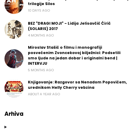
trilogije Silos
10 DAYS AGO
BEZ "DRAGI MOJI" - Lidija Jelisavčić Ćirić
(SOLARIS) 2017
4 MONTHS AGO
Miroslav Stašić o filmu i monografiji
posvećenim Zvoncekovoj bilježnici: Podsetili
smo ljude na jedan dobar i originalni bend |
INTERVJU
5 MONTHS AGO
Knjigovanje: Razgovor sa Nenadom Popovićem,
urednikom Helly Cherry vebzina
ABOUT A YEAR AGO
Arhiva