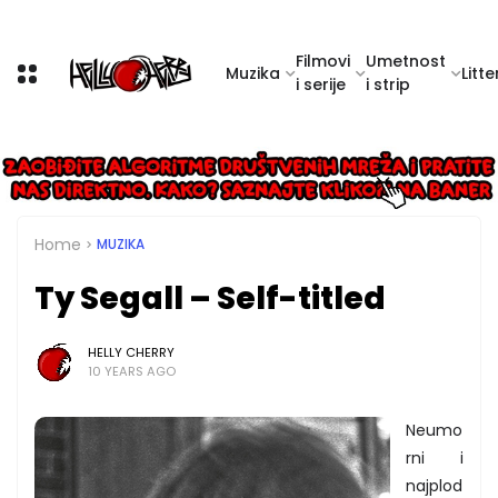
Filmovi
Umetnost
Muzika
Litte
i serije
i strip
Home
MUZIKA
Ty Segall – Self-titled
HELLY CHERRY
10 YEARS AGO
Neumo
rni i
najplod