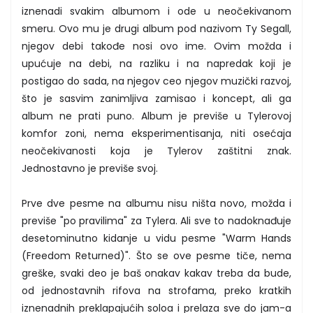
iznenadi svakim albumom i ode u neočekivanom
smeru. Ovo mu je drugi album pod nazivom Ty Segall,
njegov debi takođe nosi ovo ime. Ovim možda i
upućuje na debi, na razliku i na napredak koji je
postigao do sada, na njegov ceo njegov muzički razvoj,
što je sasvim zanimljiva zamisao i koncept, ali ga
album ne prati puno. Album je previše u Tylerovoj
komfor zoni, nema eksperimentisanja, niti osećaja
neočekivanosti koja je Tylerov zaštitni znak.
Jednostavno je previše svoj.
Prve dve pesme na albumu nisu ništa novo, možda i
previše "po pravilima" za Tylera. Ali sve to nadoknađuje
desetominutno kidanje u vidu pesme "Warm Hands
(Freedom Returned)". Što se ove pesme tiče, nema
greške, svaki deo je baš onakav kakav treba da bude,
od jednostavnih rifova na strofama, preko kratkih
iznenadnih preklapajućih soloa i prelaza sve do jam-a