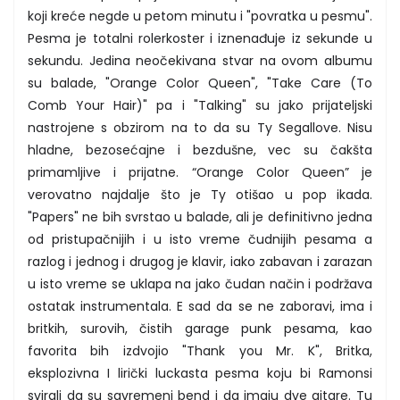
koji kreće negde u petom minutu i "povratka u pesmu".
Pesma je totalni rolerkoster i iznenađuje iz sekunde u
sekundu. Jedina neočekivana stvar na ovom albumu
su balade, "Orange Color Queen", "Take Care (To
Comb Your Hair)" pa i "Talking" su jako prijateljski
nastrojene s obzirom na to da su Ty Segallove. Nisu
hladne, bezosećajne i bezdušne, vec su čakšta
primamljive i prijatne. “Orange Color Queen” je
verovatno najdalje što je Ty otišao u pop ikada.
"Papers" ne bih svrstao u balade, ali je definitivno jedna
od pristupačnijih i u isto vreme čudnijih pesama a
razlog i jednog i drugog je klavir, iako zabavan i zarazan
u isto vreme se uklapa na jako čudan način i podržava
ostatak instrumentala. E sad da se ne zaboravi, ima i
britkih, surovih, čistih garage punk pesama, kao
favorita bih izdvojio "Thank you Mr. K", Britka,
eksplozivna I lirički luckasta pesma koju bi Ramonsi
svirali da su savremeni bend i da imaju dve gitare. Tu