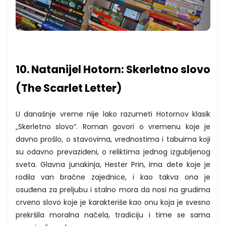
10. Natanijel Hotorn: Skerletno slovo
(The Scarlet Letter)
U današnje vreme nije lako razumeti Hotornov klasik
„Skerletno slovo“. Roman govori o vremenu koje je
davno prošlo, o stavovima, vrednostima i tabuima koji
su odavno prevaziđeni, o reliktima jednog izgubljenog
sveta. Glavna junakinja, Hester Prin, ima dete koje je
rodila van bračne zajednice, i kao takva ona je
osuđena za preljubu i stalno mora da nosi na grudima
crveno slovo koje je karakteriše kao onu koja je svesno
prekršila moralna načela, tradiciju i time se sama