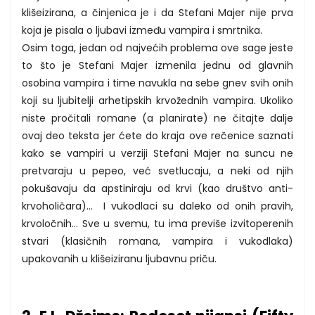
klišeizirana, a činjenica je i da Stefani Majer nije prva
koja je pisala o ljubavi između vampira i smrtnika.
Osim toga, jedan od najvećih problema ove sage jeste
to što je Stefani Majer izmenila jednu od glavnih
osobina vampira i time navukla na sebe gnev svih onih
koji su ljubitelji arhetipskih krvožednih vampira. Ukoliko
niste pročitali romane (a planirate) ne čitajte dalje
ovaj deo teksta jer ćete do kraja ove rečenice saznati
kako se vampiri u verziji Stefani Majer na suncu ne
pretvaraju u pepeo, već svetlucaju, a neki od njih
pokušavaju da apstiniraju od krvi (kao društvo anti-
krvoholičara)... I vukodlaci su daleko od onih pravih,
krvoločnih... Sve u svemu, tu ima previše izvitoperenih
stvari (klasičnih romana, vampira i vukodlaka)
upakovanih u klišeiziranu ljubavnu priču.