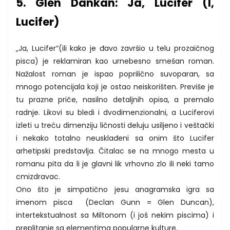
5. Glen Dankan: Ja, Lucifer (I,
Lucifer)
„Ja, Lucifer“(ili kako je đavo završio u telu prozaičnog
pisca) je reklamiran kao urnebesno smešan roman.
Nažalost roman je ispao poprilično suvoparan, sa
mnogo potencijala koji je ostao neiskorišten. Previše je
tu prazne priče, nasilno detaljnih opisa, a premalo
radnje. Likovi su bledi i dvodimenzionalni, a Luciferovi
izleti u treću dimenziju ličnosti deluju usiljeno i veštački
i nekako totalno neusklađeni sa onim što Lucifer
arhetipski predstavlja. Čitalac se na mnogo mesta u
romanu pita da li je glavni lik vrhovno zlo ili neki tamo
cmizdravac.
Ono što je simpatično jesu anagramska igra sa
imenom pisca (Declan Gunn = Glen Duncan),
intertekstualnost sa Miltonom (i još nekim piscima) i
preplitanje sa elementima popularne kulture.