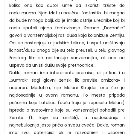
koliko ona kao autor ume da iskoristi tržište do
maksimuma. Njen izlet u naučnu fantastiku bi mogao
da bude mnogo bolji, da je imala oštrije urednike koji bi
malo sputali njeno fantaziranje. Roman „Domaćin“
govori o vanzemaljskoj rasi duša koja kolonizuje Zemlju.
Oni se nastanjuju u ljudskim telima, i usput uništavaju
ličnost/dušu onoga čije su telo preuzeli. U telu glavnog
ženskog lika se nastanjuje vanzemaljka, ali ona ne
uspeva da uništi dušu svoje prethodnice...
Dakle, roman ima interesantu premisu, ali je kao i u
„Sumrak“ sagi glavni ženski lik previše cmizdrav i
naporan. Međutim, nije Melani Strajder ono što je
najdosadnije u ovom romanu. To mesto pripada
pričama koje Lutalica (duša koja je zaposela Melani)
ispreda o svetovima koje su vanzemaljci pohodili pre
Zemlje (tj. koje su uništili), a najdosadnija i
najnebuloznija jeste priča o svetu cveća. Dakle, roman
ima svoj potencijal ali je razvodnjen i usporen