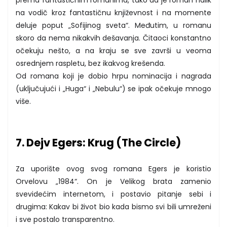
na vodič kroz fantastičnu književnost i na momente
deluje poput „Sofijinog sveta“. Međutim, u romanu
skoro da nema nikakvih dešavanja. Čitaoci konstantno
očekuju nešto, a na kraju se sve završi u veoma
osrednjem raspletu, bez ikakvog krešenda.
Od romana koji je dobio hrpu nominacija i nagrada
(uključujući i „Huga“ i „Nebulu“) se ipak očekuje mnogo
više.
7. Dejv Egers: Krug (The Circle)
Za uporište ovog svog romana Egers je koristio
Orvelovu „1984“. On je Velikog brata zamenio
svevidećim internetom, i postavio pitanje sebi i
drugima: Kakav bi život bio kada bismo svi bili umreženi
i sve postalo transparentno.