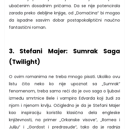
ubačenim dosadnim pričama. Da se nije potencirala
zarada preko debljine knjige, od „Domaćina“ bi mogao
da ispadne sasvim dobar postapokaliptični naučno
fantastični roman.
3. Stefani Majer: Sumrak Saga
(Twilight)
O ovim romanima ne treba mnogo pisati. Ukoliko ovu
listu čita neko ko nije upoznat sa „Sumrak“
fenomenom, treba samo reći da je ovo saga o ljubavi
između smrtnice Bele i vampira Edvarda koji žudi za
njom i njenom krvlju. Očigledno je da je Stefani Majer
kao inspiraciju koristila klasična dela engleske
književnosti, na primer „Orkanske visove“, „Romea i
Juliju“ i „Gordost i predrasude“, tako da je radnja