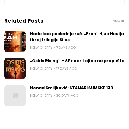
Related Posts
View all
Nada kao poslednja reč: „Prah“ Hjua Hauija
i kraj trilogije Silos
HELLY CHERRY
7 DAYS AGO
„Osiris Rising“ – SF noar koji se ne propušta
HELLY CHERRY
17 DAYS AGO
Nenad Smiljković: STANARI ŠUMSKE 13B
HELLY CHERRY
30 DAYS AGO