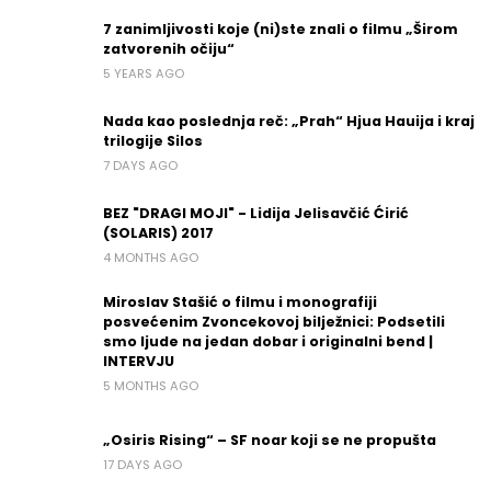
7 zanimljivosti koje (ni)ste znali o filmu „Širom
zatvorenih očiju“
5 YEARS AGO
Nada kao poslednja reč: „Prah“ Hjua Hauija i kraj
trilogije Silos
7 DAYS AGO
BEZ "DRAGI MOJI" - Lidija Jelisavčić Ćirić
(SOLARIS) 2017
4 MONTHS AGO
Miroslav Stašić o filmu i monografiji
posvećenim Zvoncekovoj bilježnici: Podsetili
smo ljude na jedan dobar i originalni bend |
INTERVJU
5 MONTHS AGO
„Osiris Rising“ – SF noar koji se ne propušta
17 DAYS AGO