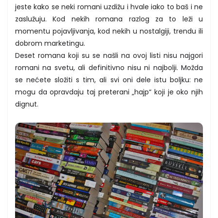
jeste kako se neki romani uzdižu i hvale iako to baš i ne
zaslužuju. Kod nekih romana razlog za to leži u
momentu pojavljivanja, kod nekih u nostalgiji, trendu ili
dobrom marketingu.
Deset romana koji su se našli na ovoj listi nisu najgori
romani na svetu, ali definitivno nisu ni najbolji. Možda
se nećete složiti s tim, ali svi oni dele istu boljku: ne
mogu da opravdaju taj preterani „hajp“ koji je oko njih
dignut.