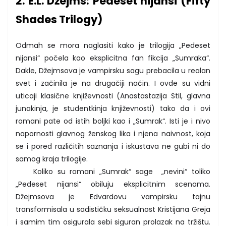
2. E.L. Džejms: Pedeset nijansi (Fifty
Shades Trilogy)
Odmah se mora naglasiti kako je trilogija „Pedeset
nijansi“ počela kao eksplicitna fan fikcija „Sumraka“.
Dakle, Džejmsova je vampirsku sagu prebacila u realan
svet i začinila je na drugačiji način. I ovde su vidni
uticaji klasične književnosti (Anastastazija Stil, glavna
junakinja, je studentkinja književnosti) tako da i ovi
romani pate od istih boljki kao i „Sumrak“. Isti je i nivo
napornosti glavnog ženskog lika i njena naivnost, koja
se i pored različitih saznanja i iskustava ne gubi ni do
samog kraja trilogije.
Koliko su romani „Sumrak“ sage „nevini“ toliko
„Pedeset nijansi“ obiluju eksplicitnim scenama.
Džejmsova je Edvardovu vampirsku tajnu
transformisala u sadističku seksualnost Kristijana Greja
i samim tim osigurala sebi siguran prolazak na tržištu.