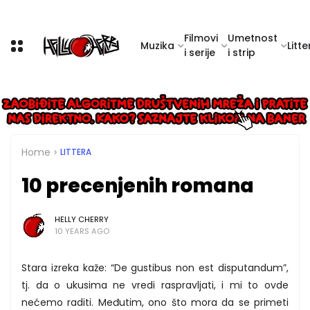
Filmovi
Umetnost
Muzika
Litte
i serije
i strip
Home
LITTERA
10 precenjenih romana
HELLY CHERRY
10 YEARS AGO
Stara izreka kaže: “De gustibus non est disputandum”,
tj. da o ukusima ne vredi raspravljati, i mi to ovde
nećemo raditi. Međutim, ono što mora da se primeti