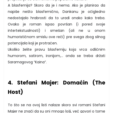
A blasfemija? Skoro da je i nema. Ako je planirao da
napiše nešto blasfemično, Dankanu je očigledno
nedostajalo hrabrosti da to uradi onako kako treba.
Ovako je roman ispao površan (i pored svoje
intertekstualnosti) i smešan (ali ne u onom
humorističnom smislu ove reči) pre svega zbog silnog
potencijala koji je protraćen.
Ukoliko želite pravu blasfemiju koja vrca odličnim
humorom, satirom, ironijom,... onda se treba držati
Saramagovog “Kaina”.
4. Stefani Majer: Domaćin (The
Host)
To što se na ovoj listi nalaze skoro svi romani Stefani
Majer ne znači da su oni mnogo loši, već govori o tome