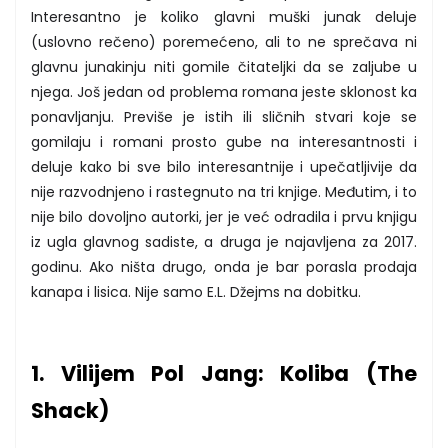
Interesantno je koliko glavni muški junak deluje
(uslovno rečeno) poremećeno, ali to ne sprečava ni
glavnu junakinju niti gomile čitateljki da se zaljube u
njega. Još jedan od problema romana jeste sklonost ka
ponavljanju. Previše je istih ili sličnih stvari koje se
gomilaju i romani prosto gube na interesantnosti i
deluje kako bi sve bilo interesantnije i upečatljivije da
nije razvodnjeno i rastegnuto na tri knjige. Međutim, i to
nije bilo dovoljno autorki, jer je već odradila i prvu knjigu
iz ugla glavnog sadiste, a druga je najavljena za 2017.
godinu. Ako ništa drugo, onda je bar porasla prodaja
kanapa i lisica. Nije samo E.L. Džejms na dobitku.
1. Vilijem Pol Jang: Koliba (The
Shack)