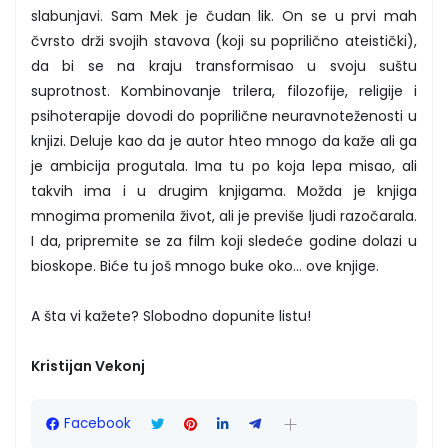
slabunjavi. Sam Mek je čudan lik. On se u prvi mah
čvrsto drži svojih stavova (koji su poprilično ateistički),
da bi se na kraju transformisao u svoju suštu
suprotnost. Kombinovanje trilera, filozofije, religije i
psihoterapije dovodi do poprilične neuravnoteženosti u
knjizi. Deluje kao da je autor hteo mnogo da kaže ali ga
je ambicija progutala. Ima tu po koja lepa misao, ali
takvih ima i u drugim knjigama. Možda je knjiga
mnogima promenila život, ali je previše ljudi razočarala.
I da, pripremite se za film koji sledeće godine dolazi u
bioskope. Biće tu još mnogo buke oko... ove knjige.
A šta vi kažete? Slobodno dopunite listu!
Kristijan Vekonj
Facebook