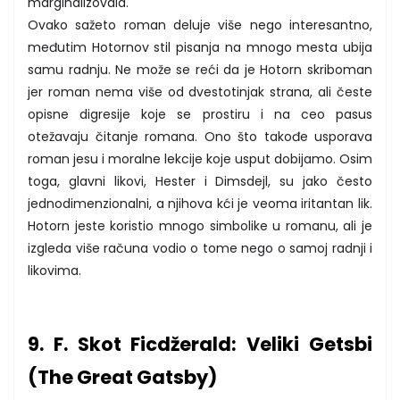
marginalizovala.
Ovako sažeto roman deluje više nego interesantno,
međutim Hotornov stil pisanja na mnogo mesta ubija
samu radnju. Ne može se reći da je Hotorn skriboman
jer roman nema više od dvestotinjak strana, ali česte
opisne digresije koje se prostiru i na ceo pasus
otežavaju čitanje romana. Ono što takođe usporava
roman jesu i moralne lekcije koje usput dobijamo. Osim
toga, glavni likovi, Hester i Dimsdejl, su jako često
jednodimenzionalni, a njihova kći je veoma iritantan lik.
Hotorn jeste koristio mnogo simbolike u romanu, ali je
izgleda više računa vodio o tome nego o samoj radnji i
likovima.
9. F. Skot Ficdžerald: Veliki Getsbi
(The Great Gatsby)