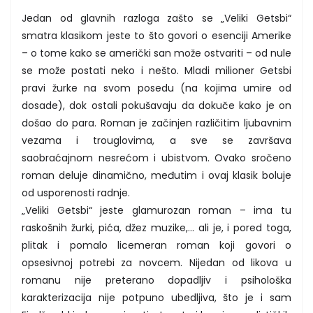
Jedan od glavnih razloga zašto se „Veliki Getsbi“
smatra klasikom jeste to što govori o esenciji Amerike
– o tome kako se američki san može ostvariti – od nule
se može postati neko i nešto. Mladi milioner Getsbi
pravi žurke na svom posedu (na kojima umire od
dosade), dok ostali pokušavaju da dokuče kako je on
došao do para. Roman je začinjen različitim ljubavnim
vezama i trouglovima, a sve se završava
saobraćajnom nesrećom i ubistvom. Ovako sročeno
roman deluje dinamično, međutim i ovaj klasik boluje
od usporenosti radnje.
„Veliki Getsbi“ jeste glamurozan roman – ima tu
raskošnih žurki, pića, džez muzike,... ali je, i pored toga,
plitak i pomalo licemeran roman koji govori o
opsesivnoj potrebi za novcem. Nijedan od likova u
romanu nije preterano dopadljiv i psihološka
karakterizacija nije potpuno ubedljiva, što je i sam