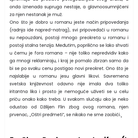
onda iznenada supruga nestaje, a glavnoosumnjičeni
za njen nestanak je muž.
Ono što je dobro u romanu jeste način pripovedanja
(radnja ide napred-natrag), svi pripovedači u romanu
su nepouzdani, postoji mnogo preokreta u romanu i
postoji stalna tenzija. Međutim, poprilično se lako shvati
u čemu je fora romana – nije toliko nepredvidiv kako
ga mnogi reklamiraju, i kraj je pomalo zbrzan samo da
bi se po svaku cenu postigao novi preokret. Ono što je
najslabije u romanu jesu glavni likovi. Savremena
svetska književnost odavno nije imala dva toliko
iritantna lika i prosto je nemoguće uživeti se u celu
priču onako kako treba. U svakom slučaju ako je neko
odustao od Džilijen Flin zbog ovog romana, njen
prvenac, „Oštri predmeti“, se nikako ne sme zaobići.¸