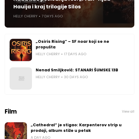
Hauija i kraj trilogije Silos
HELLY CHERRY
7 DAYS AGO
„Osiris Rising“ – SF noar koji se ne
propušta
HELLY CHERRY
17 DAYS AGO
Nenad Smiljković: STANARI ŠUMSKE 13B
HELLY CHERRY
30 DAYS AGO
Film
View all
„Cathedral“ je stigao: Karpenterov strip u
prodaji, album stiže u petak
A DAY AGO