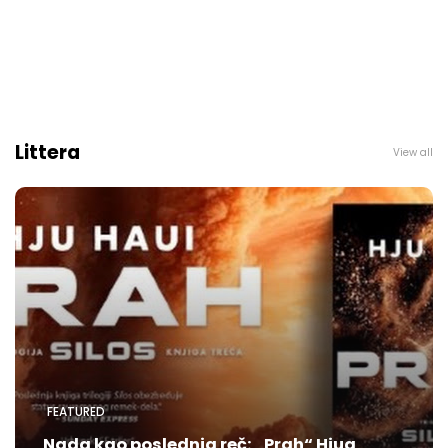
Littera
View all
FEATURED
Nada kao poslednja reč: „Prah“ Hjua