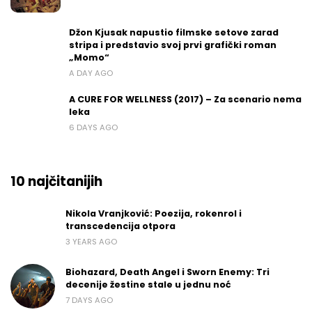
Džon Kjusak napustio filmske setove zarad
stripa i predstavio svoj prvi grafički roman
„Momo“
A DAY AGO
A CURE FOR WELLNESS (2017) – Za scenario nema
leka
6 DAYS AGO
10 najčitanijih
Nikola Vranjković: Poezija, rokenrol i
transcedencija otpora
3 YEARS AGO
Biohazard, Death Angel i Sworn Enemy: Tri
decenije žestine stale u jednu noć
7 DAYS AGO