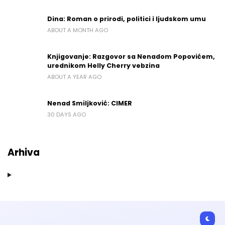
Dina: Roman o prirodi, politici i ljudskom umu
ABOUT A MONTH AGO
Knjigovanje: Razgovor sa Nenadom Popovićem,
urednikom Helly Cherry vebzina
ABOUT A YEAR AGO
Nenad Smiljković: CIMER
30 DAYS AGO
Arhiva