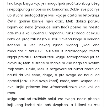
I na kraju knjiga koju je mnogo ljudi pročitalo zbog lošeg
i nepotpunog sinopsisa na koricama. Dakle, sve počinje
ubistvom šestogodišnje Misi koja je oteta na letovanju.
Četiri godine kasnije njen otac, Mek, dobija poruku
kojom ga neko (moguće sam Bog) poziva na mesto
gde mu je kći ubijena. U najmanju ruku čitaoci očekuju
kako će pročitati nešto u stilu Stivena Kinga ili Harlana
Kobena ili već nekog njima sličnog, „kad ono
međutim...“. SPOILERS AHEAD!!! Iz najmračnijeg trilera,
knjiga prelazi u terapeutsku knjigu samopomoći jer se
glavni lik, Mek, susreće ni manje ni više nego sa Svetim
trojstvom. Dakle, Mek iz razgovora sa njima mora da
nauči da voli sebe, druge, a pre svega da nauči da
oprosti (čak i ubici svoje kćeri). Inače, sam Gospod je u
ovoj knjizi prikazan kao Afroamerikanka koja voli da
mesi...
Knjiga pati od različitih boljki. Pre svega, način pisanja
koji Jang koristi nije baš živopisan, a i likovi su mu