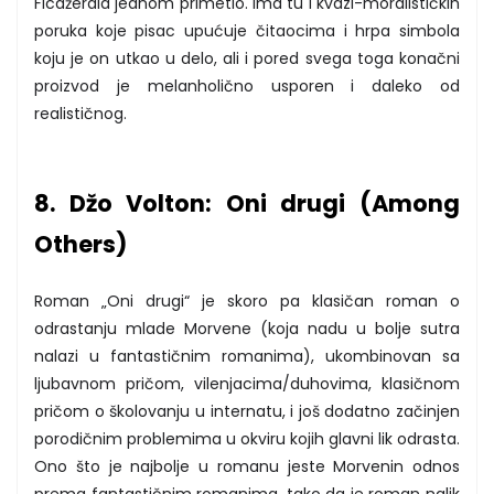
Ficdžerald jednom primetio. Ima tu i kvazi-moralističkih
poruka koje pisac upućuje čitaocima i hrpa simbola
koju je on utkao u delo, ali i pored svega toga konačni
proizvod je melanholično usporen i daleko od
realističnog.
8. Džo Volton: Oni drugi (Among
Others)
Roman „Oni drugi“ je skoro pa klasičan roman o
odrastanju mlade Morvene (koja nadu u bolje sutra
nalazi u fantastičnim romanima), ukombinovan sa
ljubavnom pričom, vilenjacima/duhovima, klasičnom
pričom o školovanju u internatu, i još dodatno začinjen
porodičnim problemima u okviru kojih glavni lik odrasta.
Ono što je najbolje u romanu jeste Morvenin odnos
prema fantastičnim romanima, tako da je roman nalik