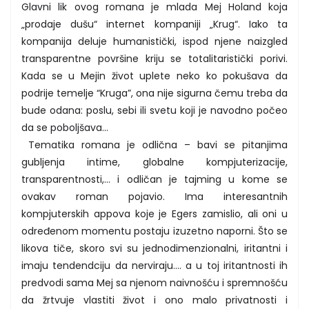
Glavni lik ovog romana je mlada Mej Holand koja
„prodaje dušu“ internet kompaniji „Krug“. Iako ta
kompanija deluje humanistički, ispod njene naizgled
transparentne površine kriju se totalitaristički porivi.
Kada se u Mejin život uplete neko ko pokušava da
podrije temelje “Kruga”, ona nije sigurna čemu treba da
bude odana: poslu, sebi ili svetu koji je navodno počeo
da se poboljšava...
Tematika romana je odlična – bavi se pitanjima
gubljenja intime, globalne kompjuterizacije,
transparentnosti,... i odličan je tajming u kome se
ovakav roman pojavio. Ima interesantnih
kompjuterskih appova koje je Egers zamislio, ali oni u
određenom momentu postaju izuzetno naporni. Što se
likova tiče, skoro svi su jednodimenzionalni, iritantni i
imaju tendendciju da nerviraju.... a u toj iritantnosti ih
predvodi sama Mej sa njenom naivnošću i spremnošću
da žrtvuje vlastiti život i ono malo privatnosti i