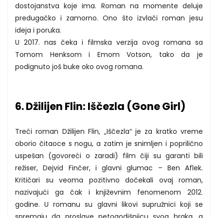
dostojanstva koje ima. Roman na momente deluje
predugačko i zamorno. Ono što izvlači roman jesu
ideja i poruka.
U 2017. nas čeka i filmska verzija ovog romana sa
Tomom Henksom i Emom Votson, tako da je
podignuto još buke oko ovog romana.
6. Džilijen Flin: Iščezla (Gone Girl)
Treći roman Džilijen Flin, „Iščezla“ je za kratko vreme
oborio čitaoce s nogu, a zatim je snimljen i poprilično
uspešan (govoreći o zaradi) film čiji su garanti bili
režiser, Dejvid Finčer, i glavni glumac – Ben Aflek.
Kritičari su veoma pozitivno dočekali ovaj roman,
nazivajući ga čak i književnim fenomenom 2012.
godine. U romanu su glavni likovi supružnici koji se
spremaju da proslave petogodišnjicu svog braka, a