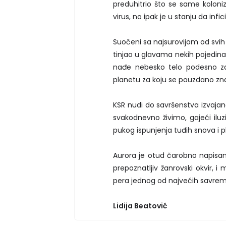
preduhitrio što se same koloniza
virus, no ipak je u stanju da inf
Suočeni sa najsurovijom od svih o
tinjao u glavama nekih pojedinac
nađe nebesko telo podesno za l
planetu za koju se pouzdano zna
KSR nudi do savršenstva izvajane 
svakodnevno živimo, gajeći iluz
pukog ispunjenja tuđih snova i p
Aurora je otud čarobno napisa
prepoznatljiv žanrovski okvir, 
pera jednog od najvećih savrem
Lidija Beatović