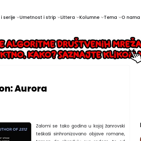
i serije
Umetnost i strip
Littera
Kolumne
Tema
O nama
on: Aurora
Zalomi se tako godina u kojoj žanrovski
teškaši sinhronizovano objave romane,