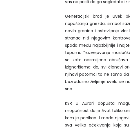
vas ne prisili da ga sagledate i
Generacijski brod je uvek bi
napuštanja gnezda, simbol sazr
novih granica i ostavljanje vla
stranac niti njegovim kontrove
spada među najozbiljnije i najt
tepamo “razvejavanje maslačka”
se zato nesmiljeno obrušava
izignorišemo: da, svi članovi or
njihovi potomci to ne samo da ni
bezradosno življenje svelo se n
sna.
KSR u Aurori dopušta moguć
mogućnost da je život toliko un
kom je ponikao. I mada njegovi ko
sva velika očekivanja koja su