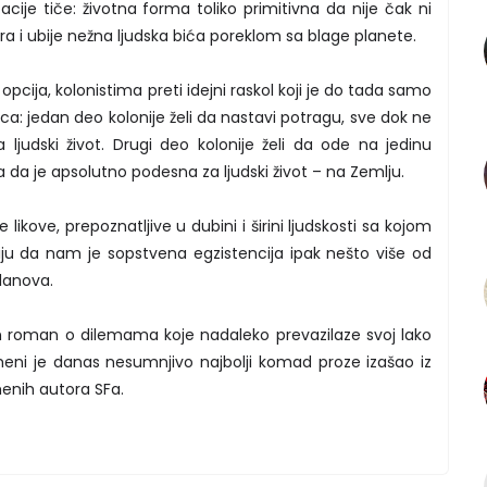
cije tiče: životna forma toliko primitivna da nije čak ni
icira i ubije nežna ljudska bića poreklom sa blage planete.
pcija, kolonistima preti idejni raskol koji je do tada samo
a: jedan deo kolonije želi da nastavi potragu, sve dok ne
judski život. Drugi deo kolonije želi da ode na jedinu
 da je apsolutno podesna za ljudski život – na Zemlju.
likove, prepoznatljive u dubini i širini ljudskosti sa kojom
iju da nam je sopstvena egzistencija ipak nešto više od
lanova.
n roman o dilemama koje nadaleko prevazilaze svoj lako
i meni je danas nesumnjivo najbolji komad proze izašao iz
enih autora SFa.