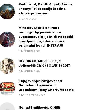
Biohazard, Death Angel i Sworn
Enemy: Tri decenije žestine
stale u jednu noć
9 DAYS AGO
Miroslav Stašić o filmu i
monografiji posvećenim
Zvoncekovoj bilježnici: Podsetili
smo ljude na jedan dobar i
originalni bend | INTERVJU
5 MONTHS AGO
BEZ "DRAGI MOJI" - Lidija
Jelisavčić Ćirić (SOLARIS) 2017
4 MONTHS AGO
Knjigovanje: Razgovor sa
Nenadom Popovićem,
urednikom Helly Cherry vebzina
ABOUT A YEAR AGO
Nenad Smiljković: CIMER