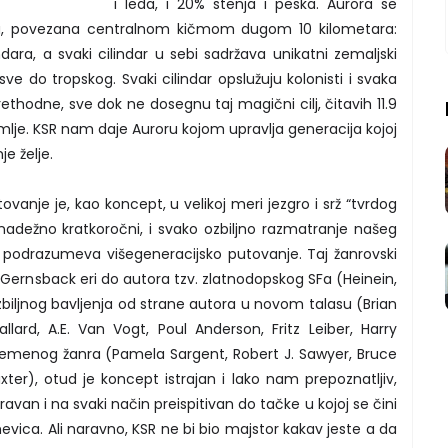
i leda, i 20% stenja i peska. Aurora se
usa, povezana centralnom kičmom dugom 10 kilometara:
indara, a svaki cilindar u sebi sadržava unikatni zemaljski
e do tropskog. Svaki cilindar opslužuju kolonisti i svaka
hodne, sve dok ne dosegnu taj magični cilj, čitavih 11.9
mlje. KSR nam daje Auroru kojom upravlja generacija kojoj
je želje.
ovanje je, kao koncept, u velikoj meri jezgro i srž “tvrdog
nadežno kratkoročni, i svako ozbiljno razmatranje našeg
podrazumeva višegeneracijsko putovanje. Taj žanrovski
 Gernsback eri do autora tzv. zlatnodopskog SFa (Heinein,
ozbiljnog bavljenja od strane autora u novom talasu (Brian
allard, A.E. Van Vogt, Poul Anderson, Fritz Leiber, Harry
remenog žanra (Pamela Sargent, Robert J. Sawyer, Bruce
xter), otud je koncept istrajan i lako nam prepoznatljiv,
van i na svaki način preispitivan do tačke u kojoj se čini
dnevica. Ali naravno, KSR ne bi bio majstor kakav jeste a da