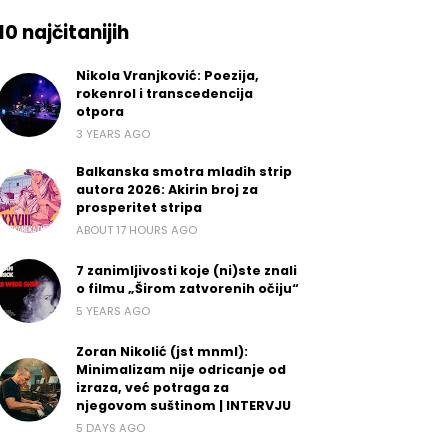
10 najčitanijih
Nikola Vranjković: Poezija,
rokenrol i transcedencija
otpora
3 YEARS AGO
Balkanska smotra mladih strip
autora 2026: Akirin broj za
prosperitet stripa
ABOUT 17 HOURS AGO
7 zanimljivosti koje (ni)ste znali
o filmu „Širom zatvorenih očiju“
5 YEARS AGO
Zoran Nikolić (jst mnml):
Minimalizam nije odricanje od
izraza, već potraga za
njegovom suštinom | INTERVJU
5 DAYS AGO