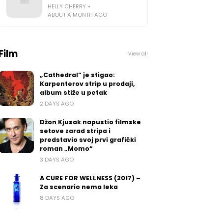
HELLY CHERRY
ABOUT A MONTH AGO
Film
View all
„Cathedral“ je stigao:
Karpenterov strip u prodaji,
album stiže u petak
2 DAYS AGO
Džon Kjusak napustio filmske
setove zarad stripa i
predstavio svoj prvi grafički
roman „Momo“
3 DAYS AGO
A CURE FOR WELLNESS (2017) –
Za scenario nema leka
8 DAYS AGO