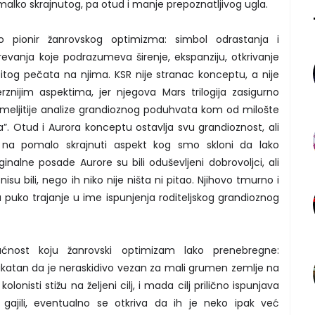
z malko skrajnutog, pa otud i manje prepoznatljivog ugla.
o pionir žanrovskog optimizma: simbol odrastanja i
evanja koje podrazumeva širenje, ekspanziju, otkrivanje
stitog pečata na njima. KSR nije stranac konceptu, a nije
rznijim aspektima, jer njegova Mars trilogija zasigurno
emeljitije analize grandioznog poduhvata kom od milošte
. Otud i Aurora konceptu ostavlja svu grandioznost, ali
 na pomalo skrajnuti aspekt kog smo skloni da lako
iginalne posade Aurore su bili oduševljeni dobrovoljci, ali
su bili, nego ih niko nije ništa ni pitao. Njihovo tmurno i
a puko trajanje u ime ispunjenja roditeljskog grandioznog
nost koju žanrovski optimizam lako prenebregne:
ikatan da je neraskidivo vezan za mali grumen zemlje na
lonisti stižu na željeni cilj, i mada cilj prilično ispunjava
 gajili, eventualno se otkriva da ih je neko ipak već