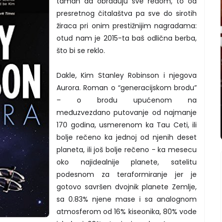
taman da obraduju sve redom, to od
presretnog čitalaštva pa sve do sirotih
žiraca pri onim prestižnijim nagradama:
otud nam je 2015-ta baš odlična berba,
što bi se reklo.
Dakle, Kim Stanley Robinson i njegova
Aurora. Roman o “generacijskom brodu”
– o brodu upućenom na
međuzvezdano putovanje od najmanje
170 godina, usmerenom ka Tau Ceti, ili
bolje rečeno ka jednoj od njenih deset
planeta, ili još bolje rečeno - ka mesecu
oko najidealnije planete, satelitu
podesnom za teraformiranje jer je
gotovo savršen dvojnik planete Zemlje,
sa 0.83% njene mase i sa analognom
atmosferom od 16% kiseonika, 80% vode