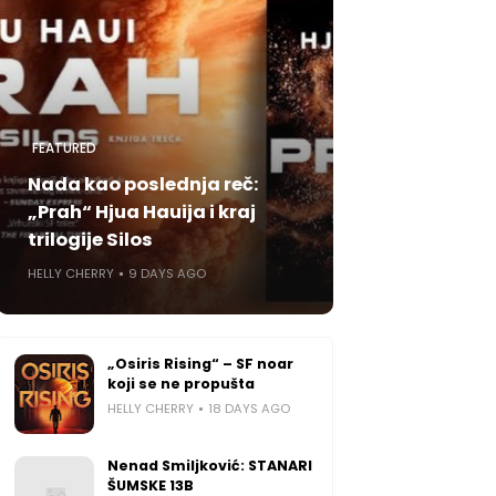
FEATURED
Nada kao poslednja reč:
„Prah“ Hjua Hauija i kraj
trilogije Silos
HELLY CHERRY
9 DAYS AGO
„Osiris Rising“ – SF noar
koji se ne propušta
HELLY CHERRY
18 DAYS AGO
Nenad Smiljković: STANARI
ŠUMSKE 13B