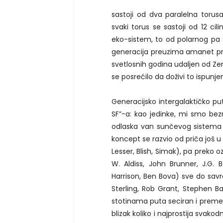
sastoji od dva paralelna tor
svaki torus se sastoji od 12 cil
eko-sistem, to od polarnog pa sv
generacija preuzima amanet pret
svetlosnih godina udaljen od Ze
se posrećilo da doživi to ispunjen
Generacijsko intergalaktičko put
SF”-a: kao jedinke, mi smo bez
odlaska van sunčevog sistema 
koncept se razvio od priča još u
Lesser, Blish, Simak), pa preko 
W. Aldiss, John Brunner, J.G. B
Harrison, Ben Bova) sve do sav
Sterling, Rob Grant, Stephen Ba
stotinama puta seciran i premera
blizak koliko i najprostija svako