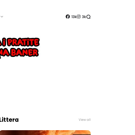
13k
3k
Littera
View all