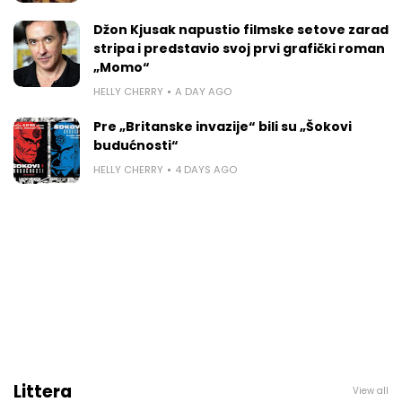
Džon Kjusak napustio filmske setove zarad
stripa i predstavio svoj prvi grafički roman
„Momo“
HELLY CHERRY
A DAY AGO
Pre „Britanske invazije“ bili su „Šokovi
budućnosti“
HELLY CHERRY
4 DAYS AGO
Littera
View all