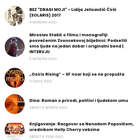
BEZ "DRAGI MOJI" - Lidija Jelisavčić Ćirić
(SOLARIS) 2017
4 MONTHS AGO
Miroslav Stašić o filmu i monografiji
posvećenim Zvoncekovoj bilježnici: Podsetili
smo ljude na jedan dobar i originalni bend |
INTERVJU
5 MONTHS AGO
„Osiris Rising“ – SF noar koji se ne propušta
17 DAYS AGO
Dina: Roman o prirodi, politici i ljudskom umu
ABOUT A MONTH AGO
Knjigovanje: Razgovor sa Nenadom Popovićem,
urednikom Helly Cherry vebzina
ABOUT A YEAR AGO