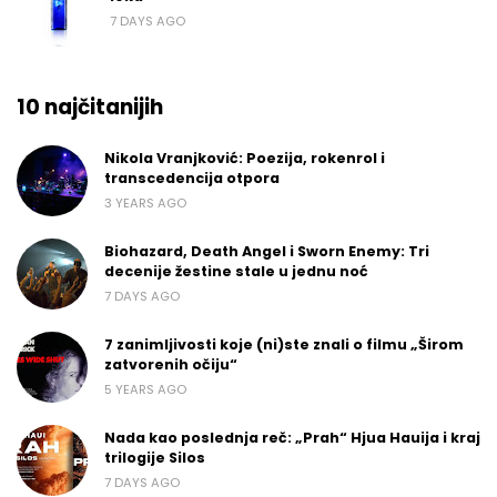
7 DAYS AGO
10 najčitanijih
Nikola Vranjković: Poezija, rokenrol i
transcedencija otpora
3 YEARS AGO
Biohazard, Death Angel i Sworn Enemy: Tri
decenije žestine stale u jednu noć
7 DAYS AGO
7 zanimljivosti koje (ni)ste znali o filmu „Širom
zatvorenih očiju“
5 YEARS AGO
Nada kao poslednja reč: „Prah“ Hjua Hauija i kraj
trilogije Silos
7 DAYS AGO