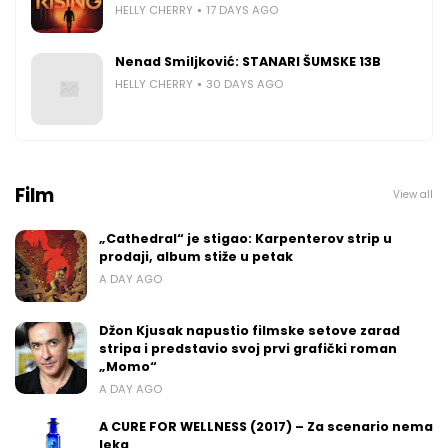
HELLY CHERRY
17 DAYS AGO
Nenad Smiljković: STANARI ŠUMSKE 13B
HELLY CHERRY
30 DAYS AGO
Film
View all
„Cathedral“ je stigao: Karpenterov strip u
prodaji, album stiže u petak
A DAY AGO
Džon Kjusak napustio filmske setove zarad
stripa i predstavio svoj prvi grafički roman
„Momo“
A DAY AGO
A CURE FOR WELLNESS (2017) – Za scenario nema
leka