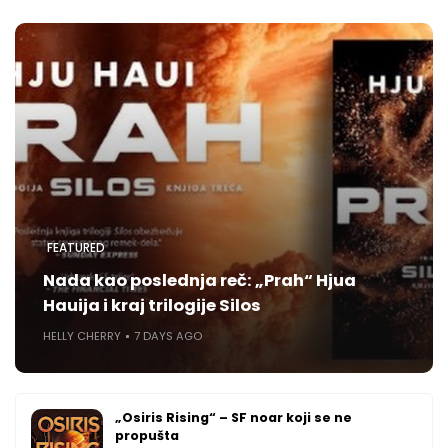
FEATURED
Nada kao poslednja reč: „Prah“ Hjua
Hauija i kraj trilogije Silos
HELLY CHERRY
7 DAYS AGO
„Osiris Rising“ – SF noar koji se ne
propušta