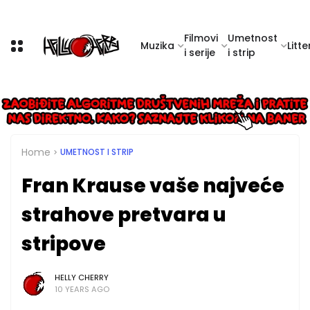
Filmovi
Umetnost
Muzika
Litte
i serije
i strip
Home
UMETNOST I STRIP
Fran Krause vaše najveće
strahove pretvara u
stripove
HELLY CHERRY
10 YEARS AGO