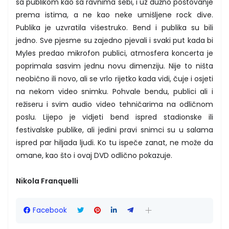
sa publikom kao sa ravnima sebi, i uz dužno poštovanje
prema istima, a ne kao neke umišljene rock dive.
Publika je uzvratila višestruko. Bend i publika su bili
jedno. Sve pjesme su zajedno pjevali i svaki put kada bi
Myles predao mikrofon publici, atmosfera koncerta je
poprimala sasvim jednu novu dimenziju. Nije to ništa
neobično ili novo, ali se vrlo rijetko kada vidi, čuje i osjeti
na nekom video snimku. Pohvale bendu, publici ali i
režiseru i svim audio video tehničarima na odličnom
poslu. Lijepo je vidjeti bend ispred stadionske ili
festivalske publike, ali jedini pravi snimci su u salama
ispred par hiljada ljudi. Ko tu ispeče zanat, ne može da
omane, kao što i ovaj DVD odlično pokazuje.
Nikola Franquelli
Facebook