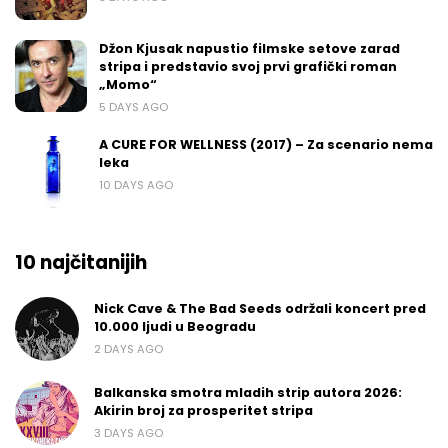
Džon Kjusak napustio filmske setove zarad
stripa i predstavio svoj prvi grafički roman
„Momo“
5 DAYS AGO
A CURE FOR WELLNESS (2017) – Za scenario nema
leka
10 DAYS AGO
10 najčitanijih
Nick Cave & The Bad Seeds održali koncert pred
10.000 ljudi u Beogradu
2 DAYS AGO
Balkanska smotra mladih strip autora 2026:
Akirin broj za prosperitet stripa
3 DAYS AGO