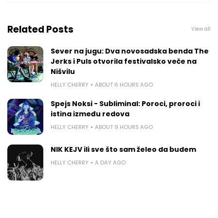
Related Posts
View all
Sever na jugu: Dva novosadska benda The
Jerks i Puls otvorila festivalsko veče na
Nišvilu
HELLY CHERRY
ABOUT 6 HOURS AGO
Spejs Noksi - Subliminal: Poroci, proroci i
istina između redova
HELLY CHERRY
ABOUT 9 HOURS AGO
NIK KEJV ili sve što sam želeo da budem
HELLY CHERRY
A DAY AGO