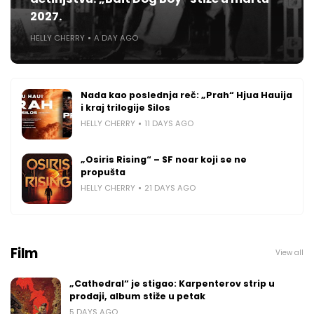
2027.
HELLY CHERRY
A DAY AGO
Nada kao poslednja reč: „Prah“ Hjua Hauija
i kraj trilogije Silos
HELLY CHERRY
11 DAYS AGO
„Osiris Rising“ – SF noar koji se ne
propušta
HELLY CHERRY
21 DAYS AGO
Film
View all
„Cathedral“ je stigao: Karpenterov strip u
prodaji, album stiže u petak
5 DAYS AGO