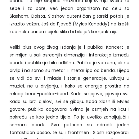
benda. To nije skupina muzičara koji sviraju svako za
sebe i za pare, već jedan organizam na čelu sa
Slashom. Doista, Slashov autentičan gitarski potpis je
izrazito važan. Još da Pjevač (Myles Keneddy) ne krešti
kao neka curica i cijela slika bi bila još kompaktnija.
Veliki plus ovog živog izdanja je i publika. Koncert je
snimljen u sali osrednjih dimenzija i interakcija između
benda i publike je bila odlična. Publika je vatrena, ali ne
divlja i na samo su metar ili metar ipo od benda. Lijepo
se vidi da svi, i mlađe i starije generacije, uživaju u
muzici, ne u divljanju, i kako se energija prostire na
relaciji bend-publika-bend. Kada se pjeva, pjevaju svi.
Kada su brži djelovi, svi se gibaju. Kada Slash ili Myles
govore, publika odgovara. Svima je osmjeh na licu i
pokreću se kao jedno tijelo. To je uveliko zahaljujući i
samom bendu. Sva petorica su odradili jedan
fantastičan posao, te su i frontmen i Slash razgovarali