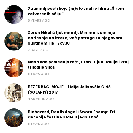
7 zanimljivosti koje (ni)ste znali o filmu „Širom
zatvorenih očiju“
5 YEARS AGO
Zoran Nikolić (jst mnml): Minimalizam nije
odricanje od izraza, već potraga za njegovom
suštinom | INTERVJU
7 DAYS AGO
Nada kao poslednja reč: „Prah“ Hjua Hauija i kraj
trilogije Silos
11 DAYS AGO
BEZ "DRAGI MOJI" - Lidija Jelisavčić Ćirić
(SOLARIS) 2017
4 MONTHS AGO
Biohazard, Death Angel i Sworn Enemy: Tri
decenije žestine stale u jednu noć
11 DAYS AGO