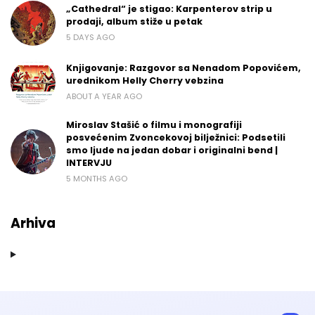
„Cathedral“ je stigao: Karpenterov strip u
prodaji, album stiže u petak
5 DAYS AGO
Knjigovanje: Razgovor sa Nenadom Popovićem,
urednikom Helly Cherry vebzina
ABOUT A YEAR AGO
Miroslav Stašić o filmu i monografiji
posvećenim Zvoncekovoj bilježnici: Podsetili
smo ljude na jedan dobar i originalni bend |
INTERVJU
5 MONTHS AGO
Arhiva