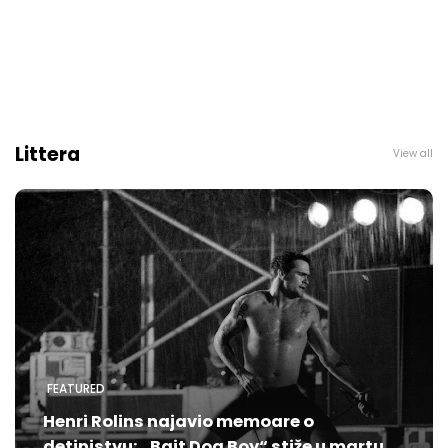
Littera
View all
FEATURED
Henri Rolins najavio memoare o
detinjstvu: „Bait Dog Boy“ stiže u martu