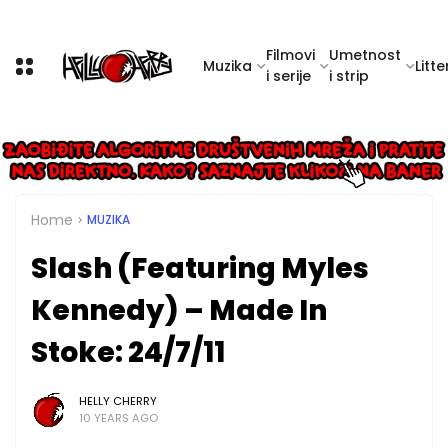
Filmovi
Umetnost
Muzika
Litte
i serije
i strip
Home
MUZIKA
Slash (Featuring Myles
Kennedy) – Made In
Stoke: 24/7/11
HELLY CHERRY
10 YEARS AGO