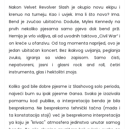
Nakon Velvet Revolver Slash je okupio novu ekipu i
krenuo na turneju. Kao i uvjek. Ima li što novo? Ima.
Bend je zvučao ubitačno. Doduše, Myles Kennedy na
prvih nekoliko pjesama samo pjeva dok bend prži.
Hemija je vrlo vidljiva, ali od uvodnih taktova „Civil War“ i
on kreće u ofanzivu. Od tog momenta naprijed, ovo je
jedan ubitačan koncert. Bez ikakvog uvijanja, peglanja
zvuka, igranja sa video zapisom. Samo čisti,
nepatvoreni, jasni i glasni rock and roll, četiri
instrumenta, glas i hektolitri znoja.
Koliko god bile dobre pjesme iz Slashovog solo perioda,
najveći bum su ipak pjesme Gansa. Svaka je izazivala
pomamu kod publike, a interpretacija benda je bila
besprekorna. Ne besprekorno tehnički tačna (mada i
ta konstatacija stoji) već je besprekorna interpretacija
ya koju je "krivac" atmosfera jedinstva unutar samog