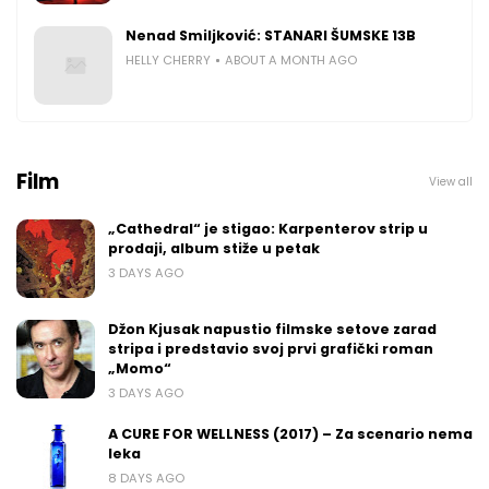
Nenad Smiljković: STANARI ŠUMSKE 13B
HELLY CHERRY
ABOUT A MONTH AGO
Film
View all
„Cathedral“ je stigao: Karpenterov strip u
prodaji, album stiže u petak
3 DAYS AGO
Džon Kjusak napustio filmske setove zarad
stripa i predstavio svoj prvi grafički roman
„Momo“
3 DAYS AGO
A CURE FOR WELLNESS (2017) – Za scenario nema
leka
8 DAYS AGO