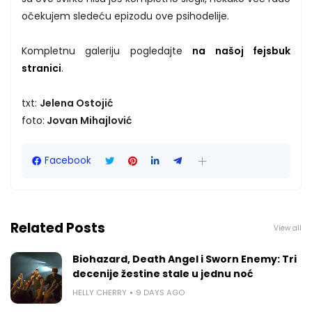
očekujem sledeću epizodu ove psihodelije.
Kompletnu galeriju pogledajte
na našoj fejsbuk
stranici
.
txt:
Jelena Ostojić
foto:
Jovan Mihajlović
Facebook
Related Posts
View all
Biohazard, Death Angel i Sworn Enemy: Tri
decenije žestine stale u jednu noć
HELLY CHERRY
9 DAYS AGO