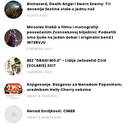
Biohazard, Death Angel i Sworn Enemy: Tri
decenije žestine stale u jednu noć
9 DAYS AGO
Miroslav Stašić o filmu i monografiji
posvećenim Zvoncekovoj bilježnici: Podsetili
smo ljude na jedan dobar i originalni bend |
INTERVJU
5 MONTHS AGO
BEZ "DRAGI MOJI" - Lidija Jelisavčić Ćirić
(SOLARIS) 2017
4 MONTHS AGO
Knjigovanje: Razgovor sa Nenadom Popovićem,
urednikom Helly Cherry vebzina
ABOUT A YEAR AGO
Nenad Smiljković: CIMER
ABOUT A MONTH AGO