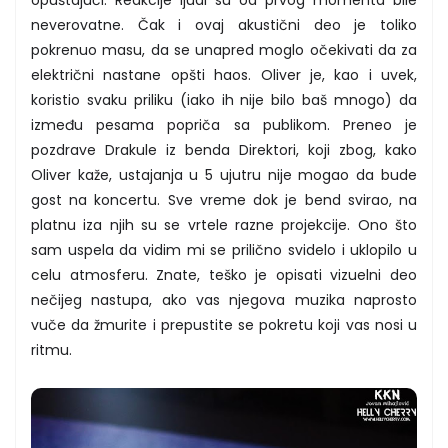
neverovatne. Čak i ovaj akustični deo je toliko
pokrenuo masu, da se unapred moglo očekivati da za
električni nastane opšti haos. Oliver je, kao i uvek,
koristio svaku priliku (iako ih nije bilo baš mnogo) da
između pesama popriča sa publikom. Preneo je
pozdrave Drakule iz benda Direktori, koji zbog, kako
Oliver kaže, ustajanja u 5 ujutru nije mogao da bude
gost na koncertu. Sve vreme dok je bend svirao, na
platnu iza njih su se vrtele razne projekcije. Ono što
sam uspela da vidim mi se prilično svidelo i uklopilo u
celu atmosferu. Znate, teško je opisati vizuelni deo
nečijeg nastupa, ako vas njegova muzika naprosto
vuče da žmurite i prepustite se pokretu koji vas nosi u
ritmu.