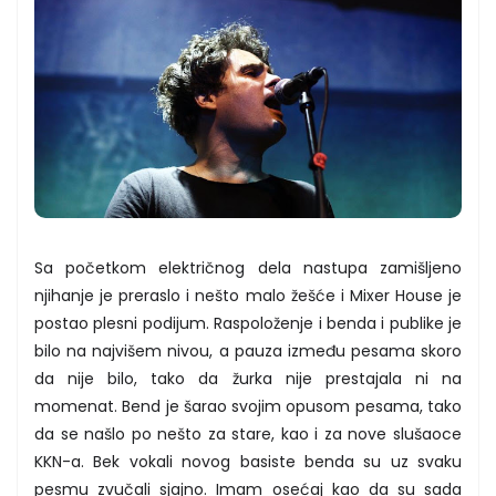
Sa početkom električnog dela nastupa zamišljeno
njihanje je preraslo i nešto malo žešće i Mixer House je
postao plesni podijum. Raspoloženje i benda i publike je
bilo na najvišem nivou, a pauza između pesama skoro
da nije bilo, tako da žurka nije prestajala ni na
momenat. Bend je šarao svojim opusom pesama, tako
da se našlo po nešto za stare, kao i za nove slušaoce
KKN-a. Bek vokali novog basiste benda su uz svaku
pesmu zvučali sjajno. Imam osećaj kao da su sada