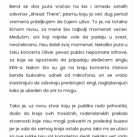
Bend se dva puta vraćao na bis i između ostalih
odsvirao „Ahead There”, pesmu koju ja već dug period
vremena priželjkujem da čujem uživo. To je, na totalno
ličnom nivou, za mene bio najbolji momenat večeri.
Međutim, oni koji najviše vole da padaju u svest,
neočekivano, nisu dobili svoj momenat. Nekoliko puta u
toku koncerta Oliver pevao publici nepoznate stihove,
za koje se ispostavilo da pripadaju sledećem singlu
KKN-a. Nakon što su ga na kraju koncerta članovi
benda bukvalno odneli od mikrofona, on se vratio
insistirajući da odsviraju predstojeći singl, naglašavajući
kako je ubeđen da oni to mogu.
Tako je, uz novu stvar koju je publika rado prihvatila,
došlo do kraja ovih trosatnih, rođendanskih prekida
stvarnosti koje nisu mogli pokvariti ni poslednji busevi
jer je sala do samog kraja ostala puna. Iako mi se utisci
sa ove svirke nisu još kompletno slegli, nekako već rado