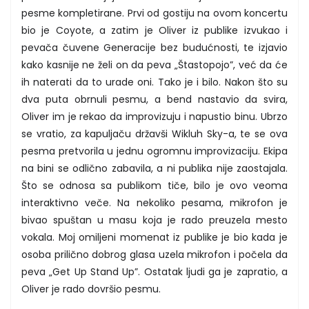
pesme kompletirane. Prvi od gostiju na ovom koncertu
bio je Coyote, a zatim je Oliver iz publike izvukao i
pevača čuvene Generacije bez budućnosti, te izjavio
kako kasnije ne želi on da peva „Štastopojo”, već da će
ih naterati da to urade oni. Tako je i bilo. Nakon što su
dva puta obrnuli pesmu, a bend nastavio da svira,
Oliver im je rekao da improvizuju i napustio binu. Ubrzo
se vratio, za kapuljaču državši Wikluh Sky-a, te se ova
pesma pretvorila u jednu ogromnu improvizaciju. Ekipa
na bini se odlično zabavila, a ni publika nije zaostajala.
Što se odnosa sa publikom tiče, bilo je ovo veoma
interaktivno veče. Na nekoliko pesama, mikrofon je
bivao spuštan u masu koja je rado preuzela mesto
vokala. Moj omiljeni momenat iz publike je bio kada je
osoba prilično dobrog glasa uzela mikrofon i počela da
peva „Get Up Stand Up”. Ostatak ljudi ga je zapratio, a
Oliver je rado dovršio pesmu.