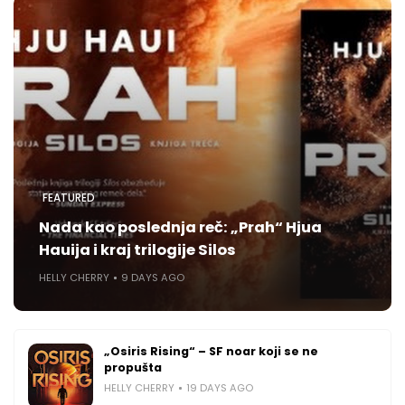
FEATURED
Nada kao poslednja reč: „Prah“ Hjua
Hauija i kraj trilogije Silos
HELLY CHERRY
9 DAYS AGO
„Osiris Rising“ – SF noar koji se ne
propušta
HELLY CHERRY
19 DAYS AGO