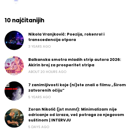
10 najčitanijih
Nikola Vranjković: Poezija, rokenrol i
transcedencija otpora
3 YEARS AGO
Balkanska smotra mladih strip autora 2026:
Akirin broj za prosperitet stripa
ABOUT 20 HOURS AGO
7 zanimljivosti koje (ni)ste znali o filmu „Širom
zatvorenih očiju“
5 YEARS AGO
Zoran Nikolić (jst mnml): Minimalizam nije
odricanje od izraza, već potraga za njegovom
suštinom | INTERVJU
5 DAYS AGO