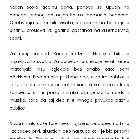
Nakon skoro godinu dana, ponovo se uputih na
concert jednog od najdražih mi domaćih bendova.
Očekivanja su mi bila visoka, s obzirom na to da je u
pitanju proslava 25 godina opstanka na alternativnoj
sceni.
Za ovaj concert Kanda kodže i Nebojše bilo je
najavljivano svašta. Za početak, projekcije retkih video
materijala nisu izgledale baš onako kako sam
očekivala. Prvo su bile puštene one, a zatim publika u
salu. Uspela sam da primetim snimak sa samo jednog
koncerta, ali je preko snimka bila puštana random
muzika, tako da taj deo nije mnogo privukao pažnju
publike.
Nakon malo duže ture čekanja, bend se popeo na binu
i započeo prvi, akustični deo nastupa koji je bio prisan i
opuštajući. Reakcije ljudi su od prvog momenta bile