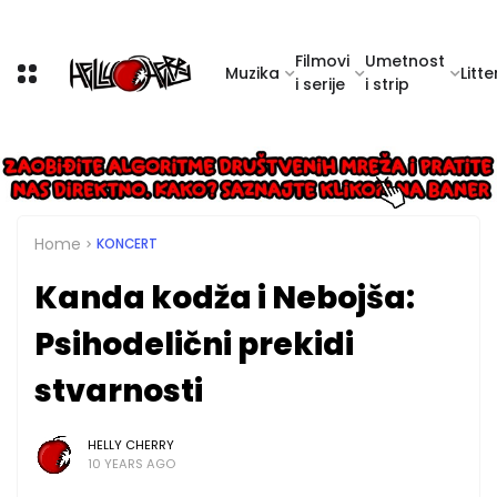
Filmovi
Umetnost
Muzika
Litte
i serije
i strip
Home
KONCERT
Kanda kodža i Nebojša:
Psihodelični prekidi
stvarnosti
HELLY CHERRY
10 YEARS AGO