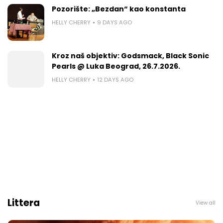
Pozorište: „Bezdan“ kao konstanta
HELLY CHERRY
9 DAYS AGO
Kroz naš objektiv: Godsmack, Black Sonic
Pearls @ Luka Beograd, 26.7.2026.
HELLY CHERRY
12 DAYS AGO
Littera
View all