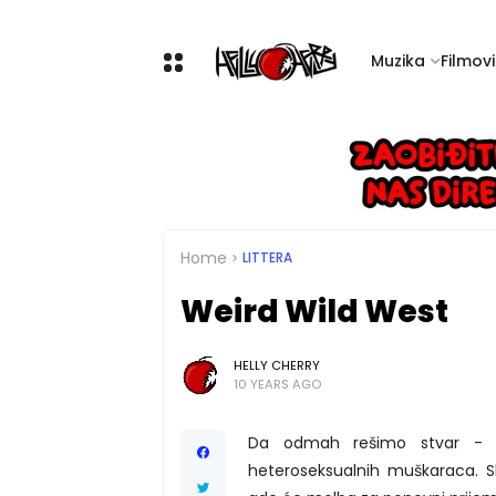
Muzika
Filmovi 
Home
LITTERA
Weird Wild West
HELLY CHERRY
10 YEARS AGO
Da odmah rešimo stvar - k
heteroseksualnih muškaraca. S