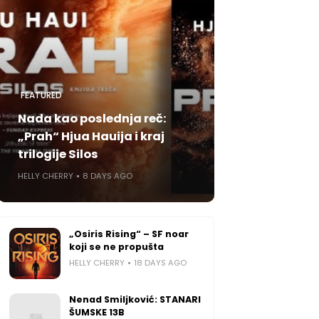
FEATURED
Nada kao poslednja reč:
„Prah“ Hjua Hauija i kraj
trilogije Silos
HELLY CHERRY
8 DAYS AGO
„Osiris Rising“ – SF noar
koji se ne propušta
HELLY CHERRY
18 DAYS AGO
Nenad Smiljković: STANARI
ŠUMSKE 13B