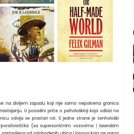
d
se na divljem zapadu koji nije samo nepokrena granica
astajanju. U pozadini priče o psihološkinji koja odlazi na
cu odvija se prastari rat. S jedne strane je tenhološki
 korporativistička (sa supersoničnim vozovima i laserskim
a sastavljena od oslobođenih ubica i lopova koja ne preza