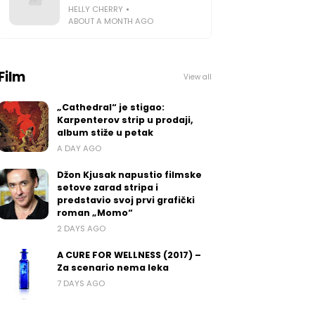
HELLY CHERRY
ABOUT A MONTH AGO
Film
View all
„Cathedral“ je stigao:
Karpenterov strip u prodaji,
album stiže u petak
A DAY AGO
Džon Kjusak napustio filmske
setove zarad stripa i
predstavio svoj prvi grafički
roman „Momo“
2 DAYS AGO
A CURE FOR WELLNESS (2017) –
Za scenario nema leka
7 DAYS AGO