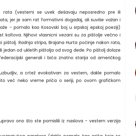
rata (vesterni se uvek dešavaju neposredno pre ili
a, jer je sam rat formativni događaj, ali suviše važan i
aže - pomalo kao Kosovski boj u srpskoj epskoj poeziji)
 koltova. Njihovi vlasnicni vezani su za pištolje večno i
 pištolj. Radnja stripa, Brajana Hurta počinje nakon rata,
 jedan od ukletih pištolja od svog dede. Po pištolj dolaze
nfederacijski generali i bića znatno starija od američkog
 uzbudjiv, a crtež evokativan za vestern, dakle pomalo
ato već neko vreme priča o seriji, po ovom grafičkom
upravo ono što ste pomislili iz naslova - vestern verzija