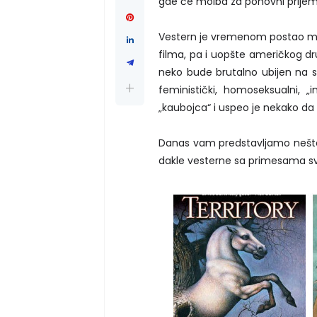
gde će molba za ponovni prijem b
Vestern je vremenom postao meta
filma, pa i uopšte američkog dr
neko bude brutalno ubijen na sv
feministički, homoseksualni, „in
„kaubojca“ i uspeo je nekako da 
Danas vam predstavljamo nešto
dakle vesterne sa primesama sv