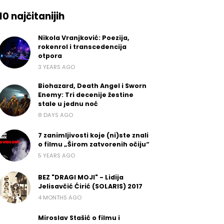
10 najčitanijih
Nikola Vranjković: Poezija,
rokenrol i transcedencija
otpora
3 YEARS AGO
Biohazard, Death Angel i Sworn
Enemy: Tri decenije žestine
stale u jednu noć
8 DAYS AGO
7 zanimljivosti koje (ni)ste znali
o filmu „Širom zatvorenih očiju“
5 YEARS AGO
BEZ "DRAGI MOJI" - Lidija
Jelisavčić Ćirić (SOLARIS) 2017
4 MONTHS AGO
Miroslav Stašić o filmu i