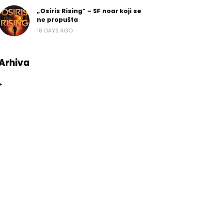
„Osiris Rising“ – SF noar koji se
ne propušta
18 DAYS AGO
Arhiva