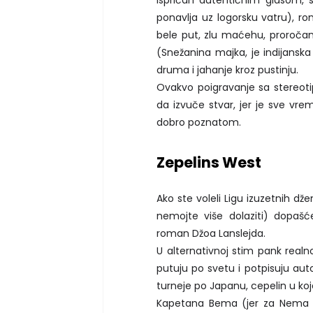
Ispričan autentičnim glasom, 
ponavlja uz logorsku vatru), 
bele put, zlu maćehu, proročans
(Snežanina majka, je indijanska
druma i jahanje kroz pustinju.
Ovakvo poigravanje sa stereoti
da izvuče stvar, jer je sve vre
dobro poznatom.
Zepelins West
Ako ste voleli Ligu izuzetnih dž
nemojte više dolaziti) dopašć
roman Džoa Lanslejda.
U alternativnoj stim pank realnos
putuju po svetu i potpisuju aut
turneje po Japanu, cepelin u ko
Kapetana Bema (jer za Nema p