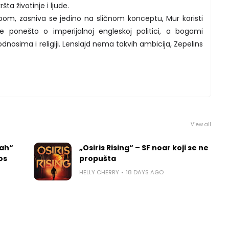
a životinje i ljude.
pom, zasniva se jedino na sličnom konceptu, Mur koristi
e ponešto o imperijalnoj engleskoj politici, a bogami
dnosima i religiji. Lenslajd nema takvih ambicija, Zepelins
View all
rah“
„Osiris Rising“ – SF noar koji se ne
los
propušta
HELLY CHERRY
18 DAYS AGO