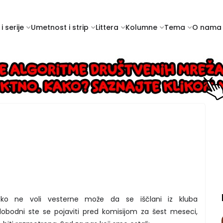
i serije
Umetnost i strip
Littera
Kolumne
Tema
O nama
o ne voli vesterne može da se iščlani iz kluba
lobodni ste se pojaviti pred komisijom za šest meseci,