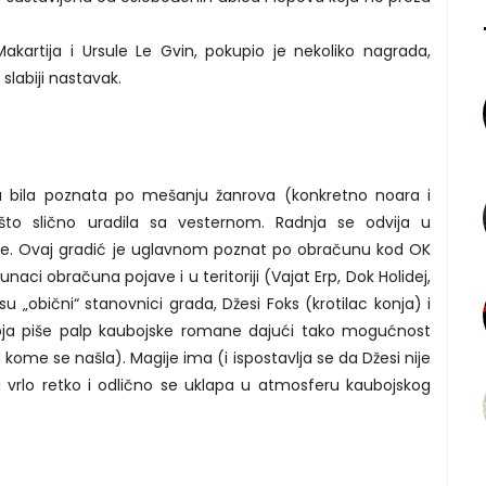
kartija i Ursule Le Gvin, pokupio je nekoliko nagrada,
slabiji nastavak.
a bila poznata po mešanju žanrova (konkretno noara i
ešto slično uradila sa vesternom. Radnja se odvija u
ine. Ovaj gradić je uglavnom poznat po obračunu kod OK
unaci obračuna pojave i u teritoriji (Vajat Erp, Dok Holidej,
su „obični“ stanovnici grada, Džesi Foks (krotilac konja) i
oja piše palp kaubojske romane dajući tako mogućnost
ome se našla). Magije ima (i ispostavlja se da Džesi nije
ti vrlo retko i odlično se uklapa u atmosferu kaubojskog