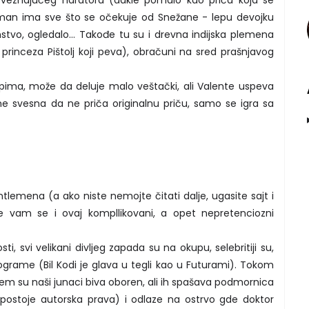
sveznajućeg naratora (dakle pomalo kao priča koja se
roman ima sve što se očekuje od Snežane - lepu devojku
tvo, ogledalo... Takođe tu su i drevna indijska plemena
 princeza Pištolj koji peva), obračuni na sred prašnjavog
pima, može da deluje malo veštački, ali Valente uspeva
me svesna da ne priča originalnu priču, samo se igra sa
entlemena (a ako niste nemojte čitati dalje, ugasite sajt i
e vam se i ovaj kompllikovani, a opet nepretenciozni
ti, svi velikani divljeg zapada su na okupu, selebritiji su,
ograme (Bil Kodi je glava u tegli kao u Futurami). Tokom
jem su naši junaci biva oboren, ali ih spašava podmornica
ostoje autorska prava) i odlaze na ostrvo gde doktor