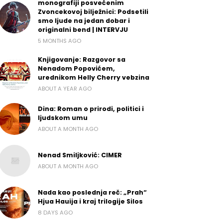
monografiji posvećenim
Zvoncekovoj bilježnici: Podsetili
smo ljude na jedan dobar i
originalni bend | INTERVJU
5 MONTHS AGO
Knjigovanje: Razgovor sa
Nenadom Popovićem,
urednikom Helly Cherry vebzina
ABOUT A YEAR AGO
Dina: Roman o prirodi, politici i
ljudskom umu
ABOUT A MONTH AGO
Nenad Smiljković: CIMER
ABOUT A MONTH AGO
Nada kao poslednja reč: „Prah“
Hjua Hauija i kraj trilogije Silos
8 DAYS AGO