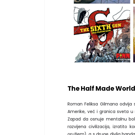
The Half Made Worl
Roman Feliksa Gilmana odvija 
Amerike, već i granica sveta u n
Zapad da osnuje mentalnu bolni
razvijena civilizacija, izratito
oružjem), a s druge divlja band