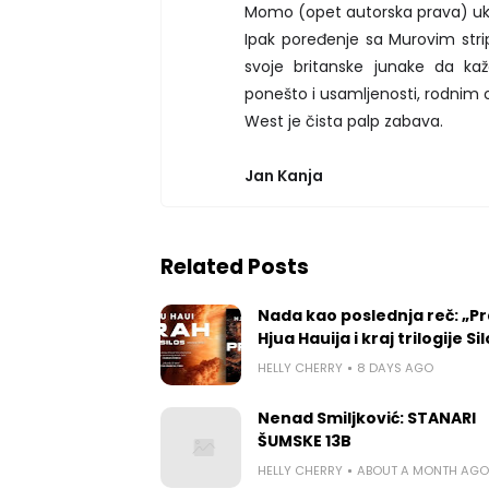
Momo (opet autorska prava) ukršt
Ipak poređenje sa Murovim stri
svoje britanske junake da kaž
ponešto i usamljenosti, rodnim o
West je čista palp zabava.
Jan Kanja
Related Posts
Nada kao poslednja reč: „P
Hjua Hauija i kraj trilogije Si
HELLY CHERRY
8 DAYS AGO
Nenad Smiljković: STANARI
ŠUMSKE 13B
HELLY CHERRY
ABOUT A MONTH AGO