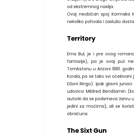
od ekstremnog nasilja.
Ovaj neobičan spoj Kormaka Ma
nekoliko pohvala i zaslužio dosta 
Territory
Ema Bul, je i pre ovog roman
fantazije), pa je ovaj put n
Tombstonu u Arizoni 1881. god
Korala, pa se tako svi očekivani j
Džoni Ringo). Ipak glavni junaci 
udovica Mildred Bendžamin (k
autorki da se podsmeva žanru u k
jedini sa moćima), ali se koris
obračuna.
The Sixt Gun