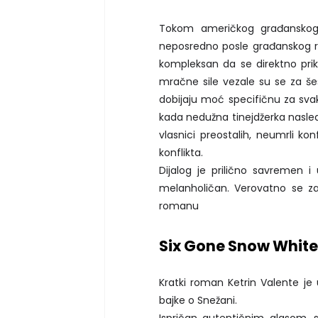
Tokom američkog građanskog 
neposredno posle građanskog rat
kompleksan da se direktno prik
mračne sile vezale su se za šest
dobijaju moć specifičnu za svaki
kada nedužna tinejdžerka nasledi
vlasnici preostalih, neumrli ko
konflikta.
Dijalog je prilično savremen i
melanholičan. Verovatno se z
romanu
Six Gone Snow White
Kratki roman Ketrin Valente je 
bajke o Snežani.