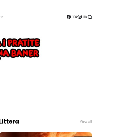
13k
3k
Littera
View all