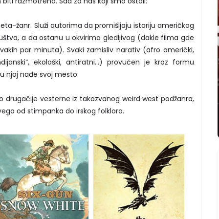
iti razmotrena. Sad za nas koji smo ostali:
-žanr. Služi autorima da promišljaju istoriju američkog
uštva, a da ostanu u okvirima gledljivog (dakle filma gde
akih par minuta). Svaki zamisliv narativ (afro američki,
dijanski“, ekološki, antiratni...) provučen je kroz formu
u njoj nađe svoj mesto.
 drugačije vesterne iz takozvanog weird west podžanra,
ega od stimpanka do irskog folklora.