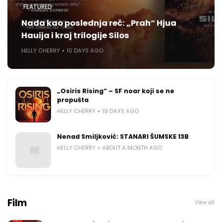
FEATURED
Nada kao poslednja reč: „Prah“ Hjua
Hauija i kraj trilogije Silos
HELLY CHERRY
10 DAYS AGO
„Osiris Rising“ – SF noar koji se ne
propušta
HELLY CHERRY
19 DAYS AGO
Nenad Smiljković: STANARI ŠUMSKE 13B
HELLY CHERRY
ABOUT A MONTH AGO
Film
View all