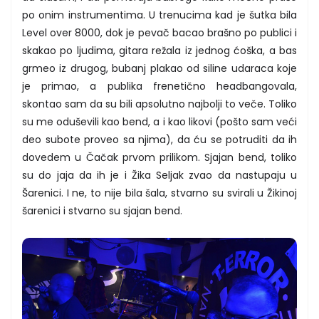
po onim instrumentima. U trenucima kad je šutka bila
Level over 8000, dok je pevač bacao brašno po publici i
skakao po ljudima, gitara režala iz jednog ćoška, a bas
grmeo iz drugog, bubanj plakao od siline udaraca koje
je primao, a publika frenetično headbangovala,
skontao sam da su bili apsolutno najbolji to veče. Toliko
su me oduševili kao bend, a i kao likovi (pošto sam veći
deo subote proveo sa njima), da ću se potruditi da ih
dovedem u Čačak prvom prilikom. Sjajan bend, toliko
su do jaja da ih je i Žika Seljak zvao da nastupaju u
Šarenici. I ne, to nije bila šala, stvarno su svirali u Žikinoj
šarenici i stvarno su sjajan bend.