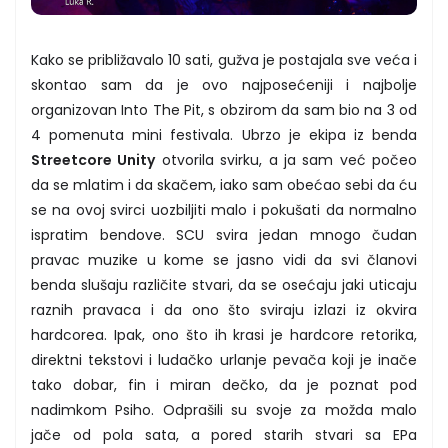
Kako se približavalo 10 sati, gužva je postajala sve veća i
skontao sam da je ovo najposećeniji i najbolje
organizovan Into The Pit, s obzirom da sam bio na 3 od
4 pomenuta mini festivala. Ubrzo je ekipa iz benda
Streetcore Unity
otvorila svirku, a ja sam već počeo
da se mlatim i da skačem, iako sam obećao sebi da ću
se na ovoj svirci uozbiljiti malo i pokušati da normalno
ispratim bendove. SCU svira jedan mnogo čudan
pravac muzike u kome se jasno vidi da svi članovi
benda slušaju različite stvari, da se osećaju jaki uticaju
raznih pravaca i da ono što sviraju izlazi iz okvira
hardcorea. Ipak, ono što ih krasi je hardcore retorika,
direktni tekstovi i ludačko urlanje pevača koji je inače
tako dobar, fin i miran dečko, da je poznat pod
nadimkom Psiho. Odprašili su svoje za možda malo
jače od pola sata, a pored starih stvari sa EPa