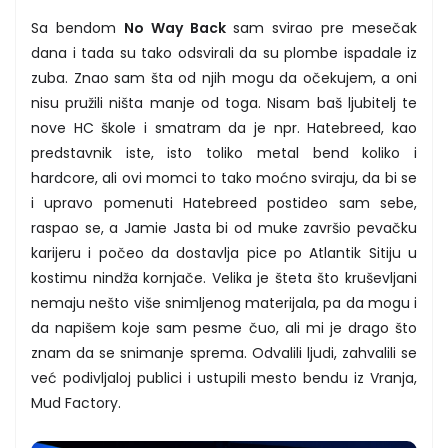
Sa bendom
No Way Back
sam svirao pre mesečak
dana i tada su tako odsvirali da su plombe ispadale iz
zuba. Znao sam šta od njih mogu da očekujem, a oni
nisu pružili ništa manje od toga. Nisam baš ljubitelj te
nove HC škole i smatram da je npr. Hatebreed, kao
predstavnik iste, isto toliko metal bend koliko i
hardcore, ali ovi momci to tako moćno sviraju, da bi se
i upravo pomenuti Hatebreed postideo sam sebe,
raspao se, a Jamie Jasta bi od muke završio pevačku
karijeru i počeo da dostavlja pice po Atlantik Sitiju u
kostimu nindža kornjače. Velika je šteta što kruševljani
nemaju nešto više snimljenog materijala, pa da mogu i
da napišem koje sam pesme čuo, ali mi je drago što
znam da se snimanje sprema. Odvalili ljudi, zahvalili se
već podivljaloj publici i ustupili mesto bendu iz Vranja,
Mud Factory.