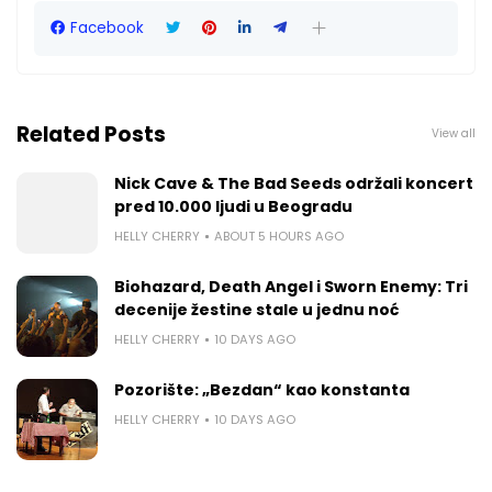
Facebook
Related Posts
View all
Nick Cave & The Bad Seeds održali koncert
pred 10.000 ljudi u Beogradu
HELLY CHERRY
ABOUT 5 HOURS AGO
Biohazard, Death Angel i Sworn Enemy: Tri
decenije žestine stale u jednu noć
HELLY CHERRY
10 DAYS AGO
Pozorište: „Bezdan“ kao konstanta
HELLY CHERRY
10 DAYS AGO