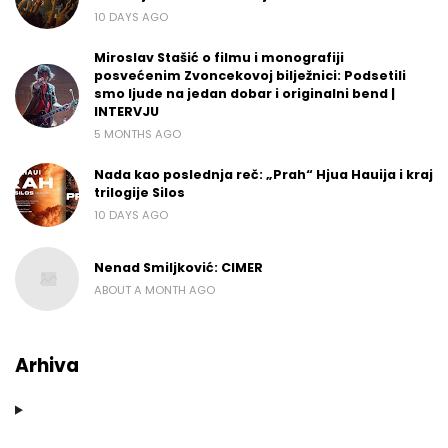
10 DAYS AGO
Miroslav Stašić o filmu i monografiji
posvećenim Zvoncekovoj bilježnici: Podsetili
smo ljude na jedan dobar i originalni bend |
INTERVJU
5 MONTHS AGO
Nada kao poslednja reč: „Prah“ Hjua Hauija i kraj
trilogije Silos
10 DAYS AGO
Nenad Smiljković: CIMER
ABOUT A MONTH AGO
Arhiva