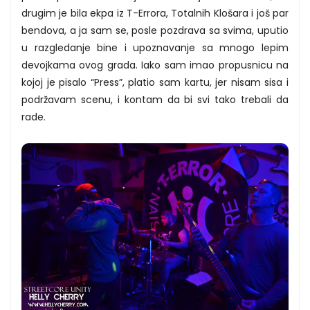
drugim je bila ekpa iz T-Errora, Totalnih Klošara i još par
bendova, a ja sam se, posle pozdrava sa svima, uputio
u razgledanje bine i upoznavanje sa mnogo lepim
devojkama ovog grada. Iako sam imao propusnicu na
kojoj je pisalo “Press”, platio sam kartu, jer nisam sisa i
podržavam scenu, i kontam da bi svi tako trebali da
rade.