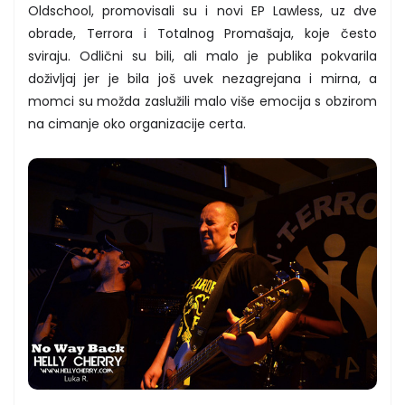
Oldschool, promovisali su i novi EP Lawless, uz dve
obrade, Terrora i Totalnog Promašaja, koje često
sviraju. Odlični su bili, ali malo je publika pokvarila
doživljaj jer je bila još uvek nezagrejana i mirna, a
momci su možda zaslužili malo više emocija s obzirom
na cimanje oko organizacije certa.