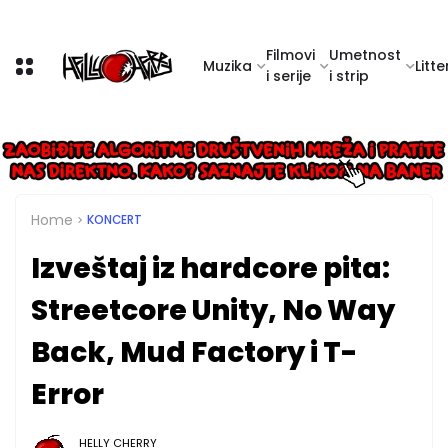
Filmovi
Umetnost
Muzika
Litte
i serije
i strip
Home
KONCERT
Izveštaj iz hardcore pita:
Streetcore Unity, No Way
Back, Mud Factory i T-
Error
HELLY CHERRY