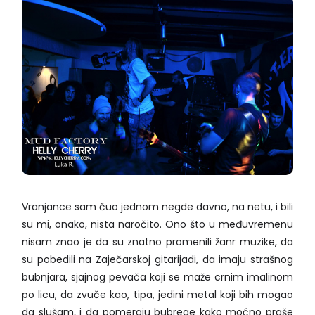
Vranjance sam čuo jednom negde davno, na netu, i bili
su mi, onako, nista naročito. Ono što u međuvremenu
nisam znao je da su znatno promenili žanr muzike, da
su pobedili na Zaječarskoj gitarijadi, da imaju strašnog
bubnjara, sjajnog pevača koji se maže crnim imalinom
po licu, da zvuče kao, tipa, jedini metal koji bih mogao
da slušam, i da pomeraju bubrege kako moćno praše