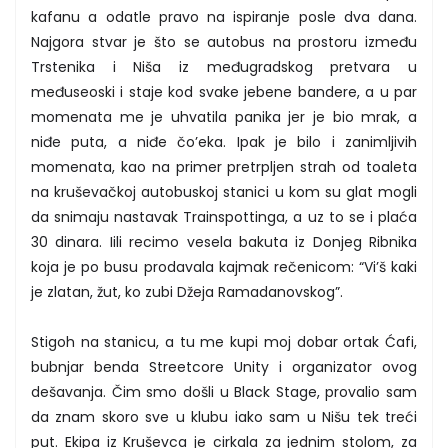
kafanu a odatle pravo na ispiranje posle dva dana.
Najgora stvar je što se autobus na prostoru između
Trstenika i Niša iz međugradskog pretvara u
međuseoski i staje kod svake jebene bandere, a u par
momenata me je uhvatila panika jer je bio mrak, a
niđe puta, a niđe čo’eka. Ipak je bilo i zanimljivih
momenata, kao na primer pretrpljen strah od toaleta
na kruševačkoj autobuskoj stanici u kom su glat mogli
da snimaju nastavak Trainspottinga, a uz to se i plaća
30 dinara. Iili recimo vesela bakuta iz Donjeg Ribnika
koja je po busu prodavala kajmak rečenicom: “Vi’š kaki
je zlatan, žut, ko zubi Džeja Ramadanovskog”.
Stigoh na stanicu, a tu me kupi moj dobar ortak Ćafi,
bubnjar benda Streetcore Unity i organizator ovog
dešavanja. Čim smo došli u Black Stage, provalio sam
da znam skoro sve u klubu iako sam u Nišu tek treći
put. Ekipa iz Kruševca je cirkala za jednim stolom, za