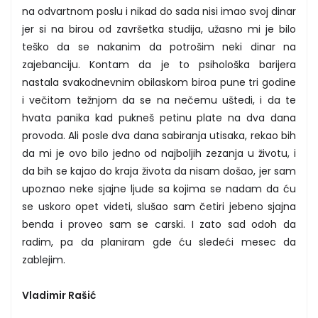
na odvartnom poslu i nikad do sada nisi imao svoj dinar
jer si na birou od završetka studija, užasno mi je bilo
teško da se nakanim da potrošim neki dinar na
zajebanciju. Kontam da je to psihološka barijera
nastala svakodnevnim obilaskom biroa pune tri godine
i večitom težnjom da se na nečemu uštedi, i da te
hvata panika kad pukneš petinu plate na dva dana
provoda. Ali posle dva dana sabiranja utisaka, rekao bih
da mi je ovo bilo jedno od najboljih zezanja u životu, i
da bih se kajao do kraja života da nisam došao, jer sam
upoznao neke sjajne ljude sa kojima se nadam da ću
se uskoro opet videti, slušao sam četiri jebeno sjajna
benda i proveo sam se carski. I zato sad odoh da
radim, pa da planiram gde ću sledeći mesec da
zablejim.
Vladimir Rašić