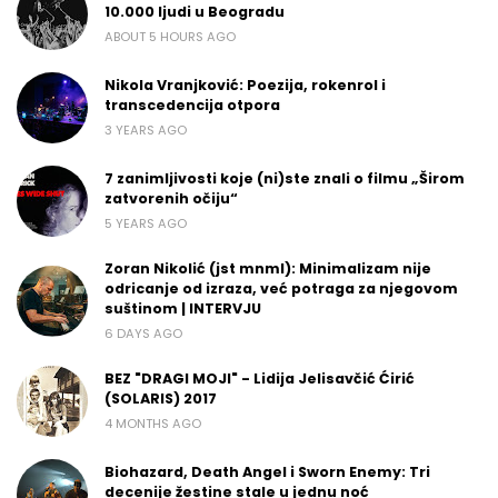
10.000 ljudi u Beogradu
ABOUT 5 HOURS AGO
Nikola Vranjković: Poezija, rokenrol i
transcedencija otpora
3 YEARS AGO
7 zanimljivosti koje (ni)ste znali o filmu „Širom
zatvorenih očiju“
5 YEARS AGO
Zoran Nikolić (jst mnml): Minimalizam nije
odricanje od izraza, već potraga za njegovom
suštinom | INTERVJU
6 DAYS AGO
BEZ "DRAGI MOJI" - Lidija Jelisavčić Ćirić
(SOLARIS) 2017
4 MONTHS AGO
Biohazard, Death Angel i Sworn Enemy: Tri
decenije žestine stale u jednu noć