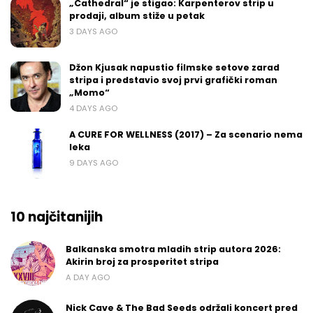
„Cathedral“ je stigao: Karpenterov strip u
prodaji, album stiže u petak
3 DAYS AGO
Džon Kjusak napustio filmske setove zarad
stripa i predstavio svoj prvi grafički roman
„Momo“
4 DAYS AGO
A CURE FOR WELLNESS (2017) – Za scenario nema
leka
9 DAYS AGO
10 najčitanijih
Balkanska smotra mladih strip autora 2026:
Akirin broj za prosperitet stripa
A DAY AGO
Nick Cave & The Bad Seeds održali koncert pred