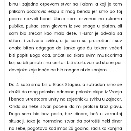
binu i zajedno otpevam stvar sa Talom, a koji je tom
prilikom pozdravio ekipu iz mog benda jer smo po toj
pesmi nazvali bend. Ubrzo sam osvanuo na rukama
publike, pukao sam glavom iz sve snage u plafon, ali
sam bio srećan kao malo dete. T-Error je odvalio sa
stilom i zatvorio svirku, a ja sam se presrećan i sav
onako bitan odgegao do šanka gde ću tokom večeri
biti popiti Boga oca, pričati sa skoro svim muzičarima
koji su bili prisutni na certu i biti startovan od stane par
devojaka koje inače ne bih mogao ni da sanjam.
Do 4 sata smo bili u Black Stageu, a sutradan smo se
družili do mog polaska, odnosno polaska ekipe iz Vranja
i benda Streetcore Unity na zajedničku svirku u Zaječar.
Onda su neke stvari počele da mi prolaze kroz glavu.
Dugo sam bio bez posla, bez dinara, baš u zeznutoj
situaciji. Iako je normalna stvar da potrošiš neki dinar
na sebe, pogotovo kad imaš 26 godina, radiš ko konjina