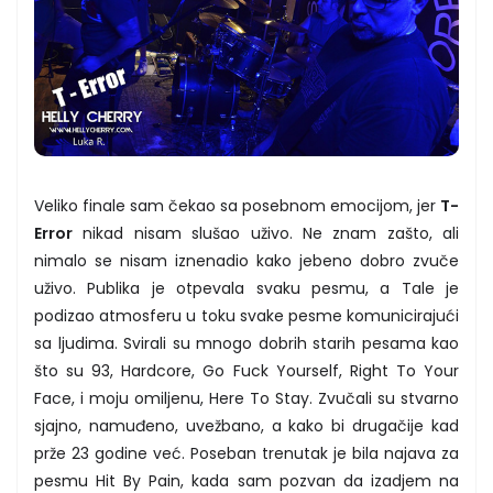
Veliko finale sam čekao sa posebnom emocijom, jer
T-
Error
nikad nisam slušao uživo. Ne znam zašto, ali
nimalo se nisam iznenadio kako jebeno dobro zvuče
uživo. Publika je otpevala svaku pesmu, a Tale je
podizao atmosferu u toku svake pesme komunicirajući
sa ljudima. Svirali su mnogo dobrih starih pesama kao
što su 93, Hardcore, Go Fuck Yourself, Right To Your
Face, i moju omiljenu, Here To Stay. Zvučali su stvarno
sjajno, namuđeno, uvežbano, a kako bi drugačije kad
prže 23 godine već. Poseban trenutak je bila najava za
pesmu Hit By Pain, kada sam pozvan da izadjem na