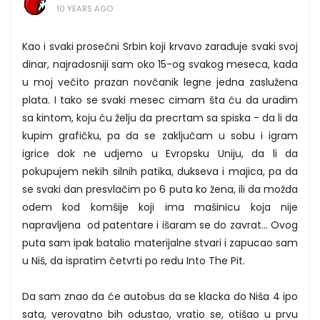
10 YEARS AGO
Kao i svaki prosečni Srbin koji krvavo zarađuje svaki svoj
dinar, najradosniji sam oko 15-og svakog meseca, kada
u moj večito prazan novčanik legne jedna zaslužena
plata. I tako se svaki mesec cimam šta ću da uradim
sa kintom, koju ću želju da precrtam sa spiska - da li da
kupim grafičku, pa da se zaključam u sobu i igram
igrice dok ne udjemo u Evropsku Uniju, da li da
pokupujem nekih silnih patika, dukseva i majica, pa da
se svaki dan presvlačim po 6 puta ko žena, ili da možda
odem kod komšije koji ima mašinicu koja nije
napravljena od patentare i išaram se do zavrat… Ovog
puta sam ipak batalio materijalne stvari i zapucao sam
u Niš, da ispratim četvrti po redu Into The Pit.
Da sam znao da će autobus da se klacka do Niša 4 ipo
sata, verovatno bih odustao, vratio se, otišao u prvu