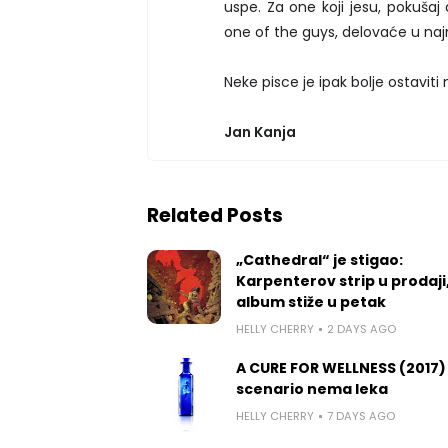
uspe. Za one koji jesu, pokuša
one of the guys, delovaće u naj
Neke pisce je ipak bolje ostavit
Jan Kanja
Related Posts
„Cathedral“ je stigao:
Karpenterov strip u prodaji
album stiže u petak
HELLY CHERRY
2 DAYS AGO
A CURE FOR WELLNESS (2017)
scenario nema leka
HELLY CHERRY
7 DAYS AGO