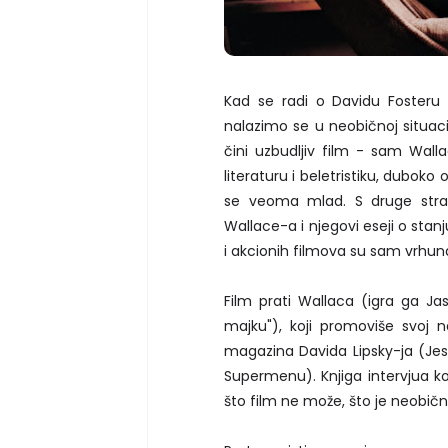
Kad se radi o Davidu Fosteru 
nalazimo se u neobičnoj situacij
čini uzbudljiv film - sam Walla
literaturu i beletristiku, dubo
se veoma mlad. S druge strane, 
Wallace-a i njegovi eseji o stanj
i akcionih filmova su sam vrhuna
Film prati Wallaca (igra ga J
majku"), koji promoviše svoj n
magazina Davida Lipsky-ja (Jes
Supermenu). Knjiga intervjua ko
što film ne može, što je neobič