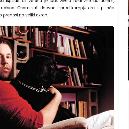
u ispisali, ali većina je ipak živela relativno dosadnim,
m pisca. Osam sati dnevno ispred kompjutera ili pisaće
 prenosi na veliki ekran.