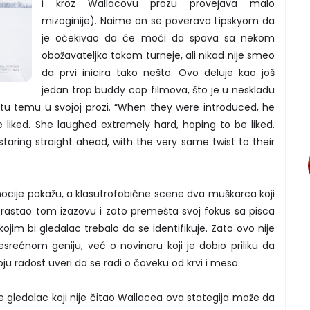
i kroz Wallacovu prozu provejava malo
mizoginije). Naime on se poverava Lipskyom da
je očekivao da će moći da spava sa nekom
obožavateljko tokom turneje, ali nikad nije smeo
da prvi inicira tako nešto. Ovo deluje kao još
jedan trop buddy cop filmova, što je u neskladu
stu temu u svojoj prozi. “When they were introduced, he
 liked. She laughed extremely hard, hoping to be liked.
aring straight ahead, with the very same twist to their
ocije pokažu, a klasutrofobične scene dva muškarca koji
rastao tom izazovu i zato premešta svoj fokus sa pisca
jim bi gledalac trebalo da se identifikuje. Zato ovo nije
rećnom geniju, već o novinaru koji je dobio priliku da
ju radost uveri da se radi o čoveku od krvi i mesa.
e gledalac koji nije čitao Wallacea ova stategija može da