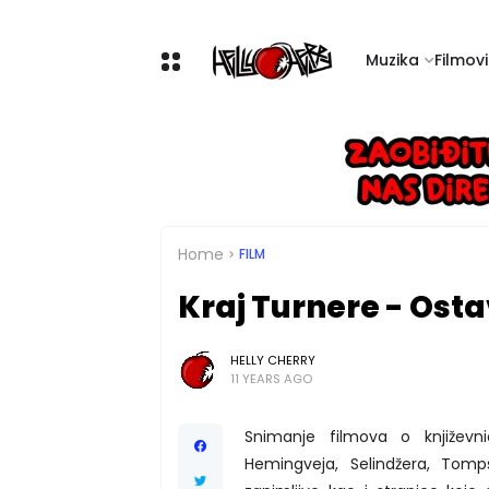
Muzika
Filmovi 
Home
FILM
Kraj Turnere - Ost
HELLY CHERRY
11 YEARS AGO
Snimanje filmova o književn
Hemingveja, Selindžera, Tomps