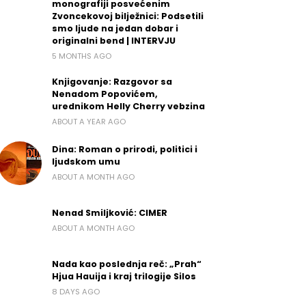
monografiji posvećenim
Zvoncekovoj bilježnici: Podsetili
smo ljude na jedan dobar i
originalni bend | INTERVJU
5 MONTHS AGO
Knjigovanje: Razgovor sa
Nenadom Popovićem,
urednikom Helly Cherry vebzina
ABOUT A YEAR AGO
Dina: Roman o prirodi, politici i
ljudskom umu
ABOUT A MONTH AGO
Nenad Smiljković: CIMER
ABOUT A MONTH AGO
Nada kao poslednja reč: „Prah“
Hjua Hauija i kraj trilogije Silos
8 DAYS AGO