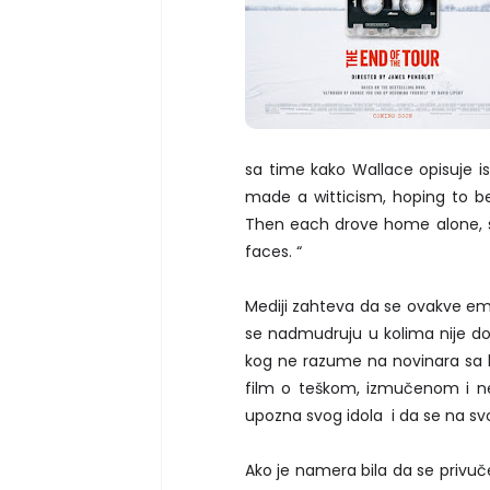
sa time kako Wallace opisuje i
made a witticism, hoping to be
Then each drove home alone, st
faces. “
Mediji zahteva da se ovakve em
se nadmudruju u kolima nije do
kog ne razume na novinara sa ko
film o teškom, izmučenom i nes
upozna svog idola i da se na svo
Ako je namera bila da se privuč