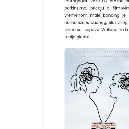
Protagonisti voze niz prazne 
parkinzima, pričaju o filmov
vremenom male bonding je t
humanizuje, čudnog, eluzivnog, 
tome se i uspeva. Wallace na kr
ranije gledali.