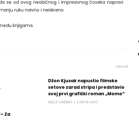
j da se od ovog neobičnog i impresivnog čoveka napravi
manju ruku naivno i neiskreno.
i među knjigama.
View all
Džon Kjusak napustio filmske
,
setove zarad stripa i predstavio
svoj prvi grafički roman „Momo“
HELLY CHERRY
2 DAYS AGO
 – Za