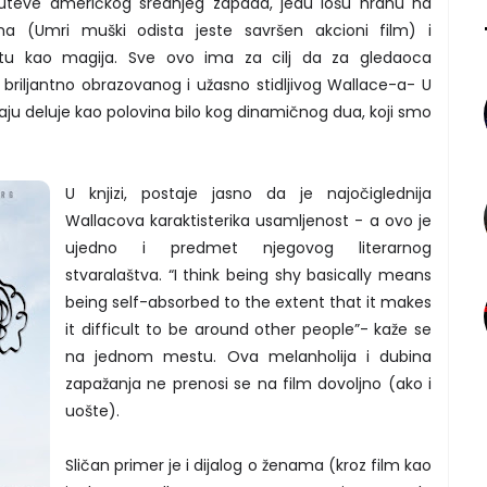
puteve američkog srednjeg zapada, jedu lošu hranu na
ima (Umri muški odista jeste savršen akcioni film) i
u kao magija. Sve ovo ima za cilj da za gledaoca
briljantno obrazovanog i užasno stidljivog Wallace-a- U
aju deluje kao polovina bilo kog dinamičnog dua, koji smo
U knjizi, postaje jasno da je najočiglednija
Wallacova karaktisterika usamljenost - a ovo je
ujedno i predmet njegovog literarnog
stvaralaštva. “I think being shy basically means
being self-absorbed to the extent that it makes
it difficult to be around other people”- kaže se
na jednom mestu. Ova melanholija i dubina
zapažanja ne prenosi se na film dovoljno (ako i
uošte).
Sličan primer je i dijalog o ženama (kroz film kao