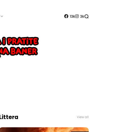
13k
3k
Littera
View all