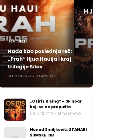
FEATURED
Nada kao poslednja reč:
„Prah“ Hjua Hauija i kraj
trilogije Silos
HELLY CHERRY
8 DAYS AGO
„Osiris Rising“ – SF noar
koji se ne propušta
HELLY CHERRY
18 DAYS AGO
Nenad Smiljković: STANARI
ŠUMSKE 13B