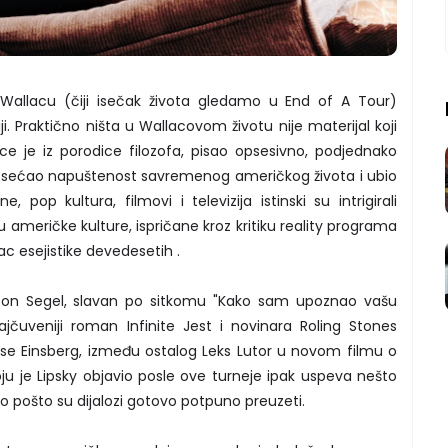
Wallacu (čiji isečak života gledamo u End of A Tour)
i. Praktično ništa u Wallacovom životu nije materijal koji
ce je iz porodice filozofa, pisao opsesivno, podjednako
ko osećao napuštenost savremenog američkog života i ubio
pop kultura, filmovi i televizija istinski su intrigirali
u američke kulture, ispričane kroz kritiku reality programa
c esejistike devedesetih .
ason Segel, slavan po sitkomu "Kako sam upoznao vašu
ajčuveniji roman Infinite Jest i novinara Roling Stones
se Einsberg, između ostalog Leks Lutor u novom filmu o
ju je Lipsky objavio posle ove turneje ipak uspeva nešto
no pošto su dijalozi gotovo potpuno preuzeti.