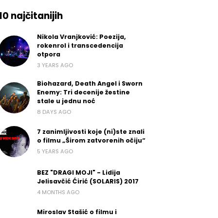
10 najčitanijih
Nikola Vranjković: Poezija,
rokenrol i transcedencija
otpora
3 YEARS AGO
Biohazard, Death Angel i Sworn
Enemy: Tri decenije žestine
stale u jednu noć
8 DAYS AGO
7 zanimljivosti koje (ni)ste znali
o filmu „Širom zatvorenih očiju“
5 YEARS AGO
BEZ "DRAGI MOJI" - Lidija
Jelisavčić Ćirić (SOLARIS) 2017
4 MONTHS AGO
Miroslav Stašić o filmu i