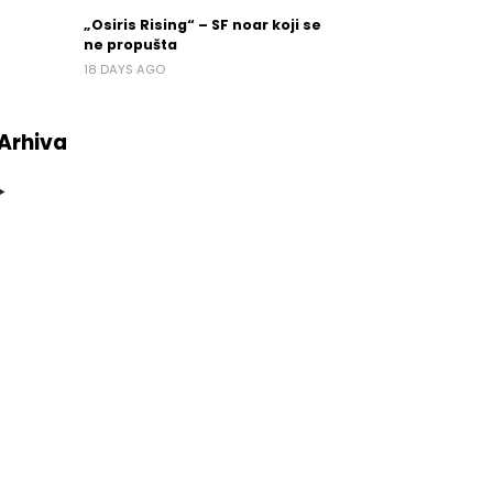
„Osiris Rising“ – SF noar koji se
ne propušta
18 DAYS AGO
Arhiva