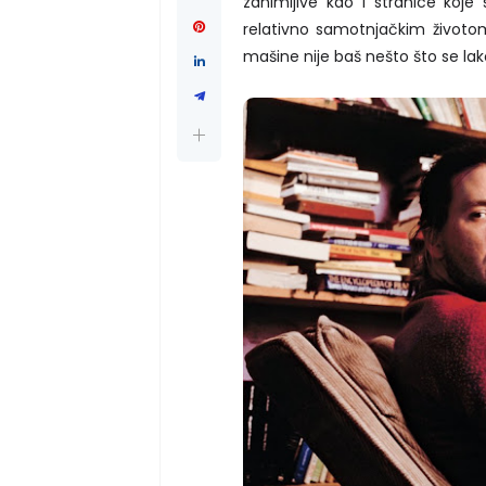
zanimljive kao i stranice koje s
relativno samotnjačkim životo
mašine nije baš nešto što se lako