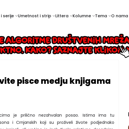
i serije
Umetnost i strip
Littera
Kolumne
Tema
O nama
avite pisce medju knjigama
icima je prilično nezahvalan posao. Istima ima tu
ona i Crnjanskih koji su proživeli živote podjednako