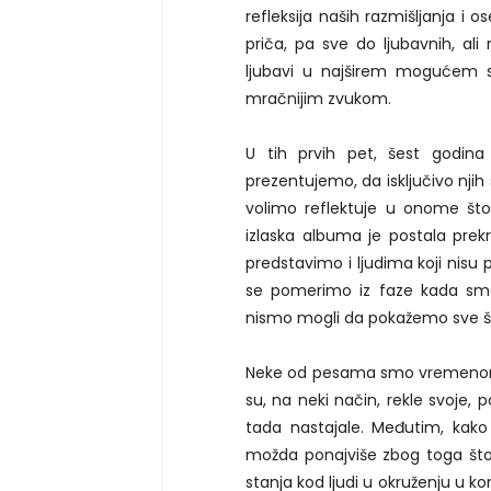
refleksija naših razmišljanja i 
priča, pa sve do ljubavnih, ali
ljubavi u najširem mogućem s
mračnijim zvukom.
U tih prvih pet, šest godin
prezentujemo, da isključivo nji
volimo reflektuje u onome št
izlaska albuma je postala prek
predstavimo i ljudima koji nisu
se pomerimo iz faze kada sm
nismo mogli da pokažemo sve 
Neke od pesama smo vremenom sve
su, na neki način, rekle svoje, p
tada nastajale. Međutim, kako
možda ponajviše zbog toga što 
stanja kod ljudi u okruženju u k