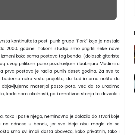
sta kontinuiteta post-punk grupe “Park” koja je nastala
do 2000. godine. Tokom studija smo prigrlili neke nove
se izmeni kako sama postava tog benda, (dolazak gitariste
og ovog prilikom puno pozdravljam i bubnjara Vladimira
. Ta prva postava je radila punih deset godina. Za sve to
a budemo neka vrsta projekta, da kad imamo nešto da
objavljujemo materijal pošto-poto, već da to uradimo
to, kada nam okolnosti, pa i emotivna stanja to dozvole i
 tako i posle njega, neminovno je dolazilo do stvari koje
i na odnose u bendu, jer sve ideje nisu mogle da se
što smo svi imali dosta obaveza, kako privatnih, tako i