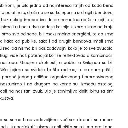
likom, je bila jedna od najinteresantnijih od kada bend
o u polufinalu, družimo se sa kolegama iz drugih bendova,
 bez nekog imeprativa da se nametnemo žiriju koji je u
imo i u finalu dve nedelje kasnije u kome smo na kraju
ali smo sve od sebe, bili maksimalno energični, te da smo
vala kako od publike, tako i od drugih bendova. Imali smo
reći da nismo bili baš zadovoljni kako je to sve zvučalo,
 drugi vide naš potencijal koji se reflektovao u kombinaciji
astupa. Sticajem okolnosti, u publici u Svilajncu su bili
 Niša kojima se svidelo to što radimo, te su nam prišli i
uz pomoć jednog odlično organizovanog i promovisanog
a nastupimo i na drugom na kome su, između ostalog,
uticali na naš rani zvuk. Bilo je zanimljivo deliti binu sa tim
skustva.
a se samo time zadovoljimo, već smo krenuli sa radom
li „Imperfekat“, nismo imali ništa snimljeno pre toga,