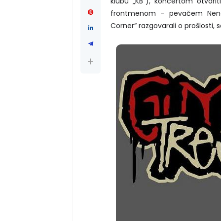
klubu „KB“), koncertom otvorit
frontmenom - pevačem Nenado
Corner“ razgovarali o prošlosti,