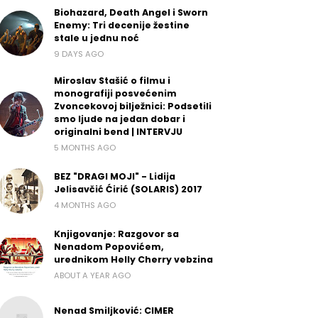
Biohazard, Death Angel i Sworn
Enemy: Tri decenije žestine
stale u jednu noć
9 DAYS AGO
Miroslav Stašić o filmu i
monografiji posvećenim
Zvoncekovoj bilježnici: Podsetili
smo ljude na jedan dobar i
originalni bend | INTERVJU
5 MONTHS AGO
BEZ "DRAGI MOJI" - Lidija
Jelisavčić Ćirić (SOLARIS) 2017
4 MONTHS AGO
Knjigovanje: Razgovor sa
Nenadom Popovićem,
urednikom Helly Cherry vebzina
ABOUT A YEAR AGO
Nenad Smiljković: CIMER