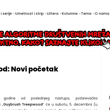
i serije
Umetnost i strip
Littera
Kolumne
Tema
O nama
d: Novi početak
godine od poslednjeg nastupa, požarevačka
 „
Guybrush Treepwood
“ će u subotu, 5. decembra (u