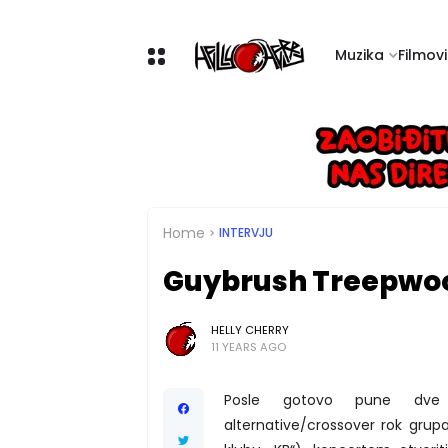
Muzika
Filmovi 
Home
INTERVJU
Guybrush Treepwoo
HELLY CHERRY
11 YEARS AGO
Posle gotovo pune dve 
alternative/crossover rok grupa