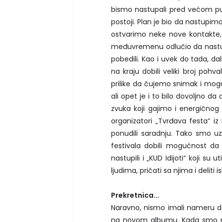
bismo nastupali pred većom pub
postoji. Plan je bio da nastupim
ostvarimo neke nove kontakte,
međuvremenu odlučio da nastup
pobedili. Kao i uvek do tada, d
na kraju dobili veliki broj poh
prilike da čujemo snimak i mogu 
ali opet je i to bilo dovoljno da
zvuka koji gajimo i energičnog n
organizatori „Tvrđava festa“ iz
ponudili saradnju. Tako smo 
festivala dobili mogućnost d
nastupili i „KUD Idijoti“ koji su 
ljudima, pričati sa njima i deliti i
Prekretnica...
Naravno, nismo imali nameru d
na novom albumu. Kada smo radi