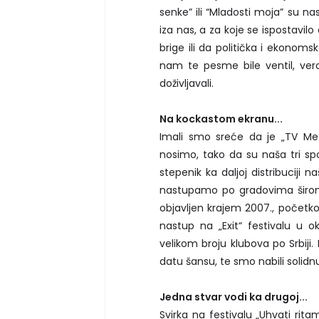
senke” ili “Mladosti moja” su n
iza nas, a za koje se ispostavil
brige ili da politička i ekonom
nam te pesme bile ventil, vero
doživljavali.
Na kockastom ekranu...
Imali smo sreće da je „TV Metr
nosimo, tako da su naša tri sp
stepenik ka daljoj distribuciji
nastupamo po gradovima širom
objavljen krajem 2007., početko
nastup na „Exit“ festivalu u 
velikom broju klubova po Srbiji.
datu šansu, te smo nabili solid
Jedna stvar vodi ka drugoj...
Svirka na festivalu „Uhvati rit