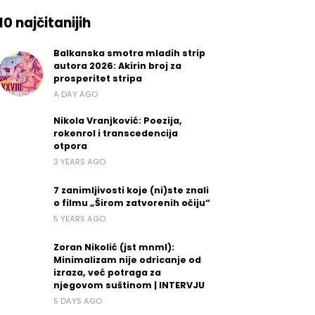
10 najčitanijih
Balkanska smotra mladih strip
autora 2026: Akirin broj za
prosperitet stripa
A DAY AGO
Nikola Vranjković: Poezija,
rokenrol i transcedencija
otpora
3 YEARS AGO
7 zanimljivosti koje (ni)ste znali
o filmu „Širom zatvorenih očiju“
5 YEARS AGO
Zoran Nikolić (jst mnml):
Minimalizam nije odricanje od
izraza, već potraga za
njegovom suštinom | INTERVJU
5 DAYS AGO