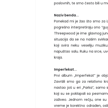
poslovnih, te smo često bili u 
Naziv benda...
Ponekad mi je žao što smo za iz
pogrešno interpretiraju ono “gu
Threepwood je ime glavnog junaka
situacija da se na našim svirka
koji svira neku veseliju muzi
napuštao salu. Ruku na srce, uvek
kraja.
Imperfekat...
Prvi album „Imperfekat“ je obja
Završili smo ga za relativno k
nastao još u eri „Parka“, sam
koji su se poklapali sa pesmam
zaživeo. Jednom rečju, one su 
vreme je korektno odrađen, osli