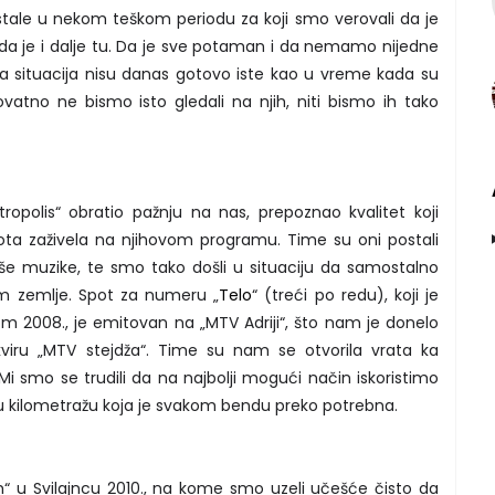
astale u nekom teškom periodu za koji smo verovali da je
o da je i dalje tu. Da je sve potaman i da nemamo nijedne
ska situacija nisu danas gotovo iste kao u vreme kada su
vatno ne bismo isto gledali na njih, niti bismo ih tako
opolis“ obratio pažnju na nas, prepoznao kvalitet koji
ota zaživela na njihovom programu. Time su oni postali
 naše muzike, te smo tako došli u situaciju da samostalno
 zemlje. Spot za numeru „
Telo
“ (treći po redu), koji je
m 2008., je emitovan na „MTV Adriji“, što nam je donelo
okviru „MTV stejdža“. Time su nam se otvorila vrata ka
 Mi smo se trudili da na najbolji mogući način iskoristimo
nu kilometražu koja je svakom bendu preko potrebna.
am“ u Svilajncu 2010., na kome smo uzeli učešće čisto da