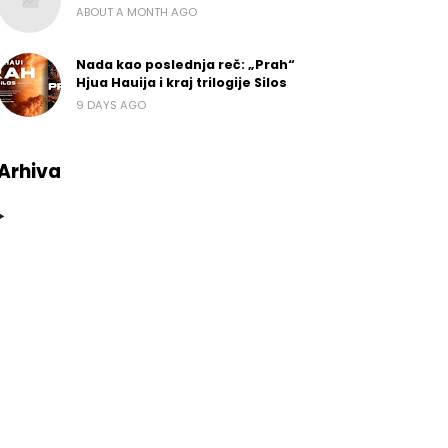
ABOUT A MONTH AGO
Nada kao poslednja reč: „Prah“
Hjua Hauija i kraj trilogije Silos
9 DAYS AGO
Arhiva