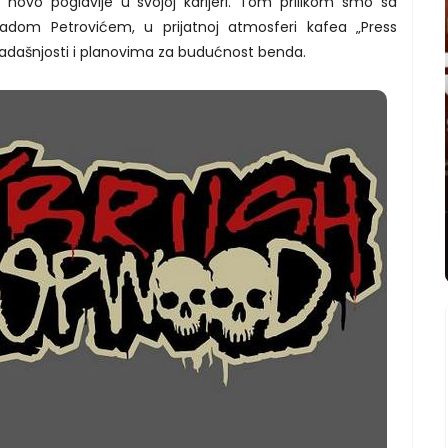
i novo poglavlje u svojoj karijeri. Tom prilikom smo sa
m Petrovićem, u prijatnoj atmosferi kafea „Press
 sadašnjosti i planovima za budućnost benda.