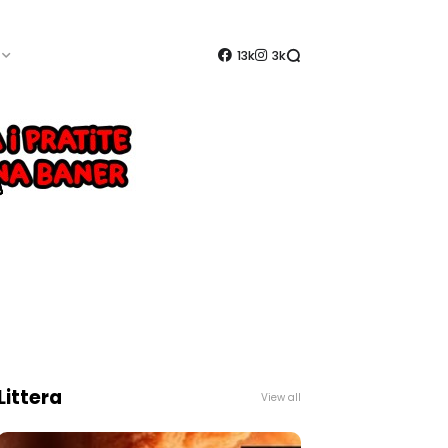
13k
3k
Littera
View all