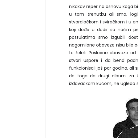
nikakav reper na osnovu koga bis
u tom trenutku ali smo, logi
stvaralačkom i sviračkom i u e
koji dođe u dodir sa našim pe
postulatima smo izgubili do
nagomilane obaveze nisu bile od
to želeli. Poslovne obaveze od 
stvari uspore i da bend pad
funkcionisali još par godina, ali 
do toga da drugi album, za 
izdavačkom kućom, ne ugleda s