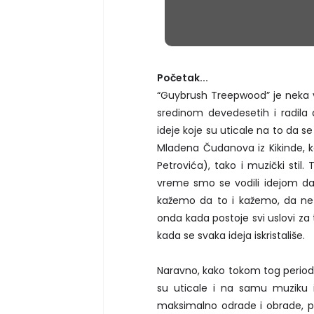
Početak...
“Guybrush Treepwood” je neka vr
sredinom devedesetih i radila 
ideje koje su uticale na to da 
Mladena Čudanova iz Kikinde, k
Petrovića), tako i muzički stil
vreme smo se vodili idejom d
kažemo da to i kažemo, da ne 
onda kada postoje svi uslovi za 
kada se svaka ideja iskristališe.
Naravno, kako tokom tog perioda,
su uticale i na samu muziku 
maksimalno odrade i obrade, po