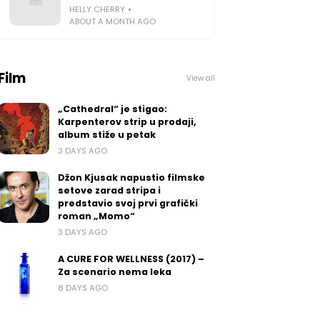
HELLY CHERRY
ABOUT A MONTH AGO
Film
View all
„Cathedral“ je stigao:
Karpenterov strip u prodaji,
album stiže u petak
3 DAYS AGO
Džon Kjusak napustio filmske
setove zarad stripa i
predstavio svoj prvi grafički
roman „Momo“
3 DAYS AGO
A CURE FOR WELLNESS (2017) –
Za scenario nema leka
8 DAYS AGO