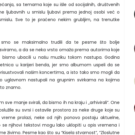
osećanja, sa temama koje su išle od socijalnih, društvenih
 ne ljubavnih u smislu ljubavi prema jednoj osobi već o
mislu. Sve to je praćeno nekim grubljim, na trenutke
a smo se maksimalno trudili da te pesme što bolje
h sviramo, a da se neka vrsta omaža prema autorima koje
o bismo ubacili u našu muziku tokom nastupa. Godina
retnica u karijeri benda, jer smo albumom uspeli da se
 prisustvovali našim koncertima, a isto tako smo mogli da
o uglavnom nastupali na grupnim svirkama na kojima
što znamo.
 manje svirali, da bismo ih na kraju i „arhivirali“. One
oslužile su svrsi i ostavile prostora za neke druge koje su
 vreme prolazi, neke od njih ponovo postaju aktuelne,
se njihovi tekstovi mogu lako uklopiti u opis vremena i
ome živimo. Pesme kao što su “Kisela stvarnost”, “Zloslutne