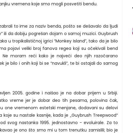
manjku vremena koje smo mogli posvetiti bendu.
abrali to ime za naziv benda, pošto se dešavalo da ljudi
y” ili da dobiju pogrešan dojam o samoj muzici. Guybrush
 u tropikalističnoj igrici “Monkey Island”, tako da je bilo
ma pojavi veliki broj fanova regea koji su očekivali bend
ku. Ne moram reći kako je najveći deo njih razočarano
 je bilo i onih koji bi se “navukli”, te bi ostajali do samog
vljen 2005. godine i naišao je na dobar prijem u Srbiji.
ratko vreme jer je dobar deo tih pesama, polovina čak,
o su one vremenom estetski menjane, dodavani su delovi
a koje su nastale kasnije, kada je „Guybrush Treepwood“
od svog nastanka 1995. jednostavno - evoluirale. Za to
kavao je ono što smo mi u tom trenutku zamislili; bio je