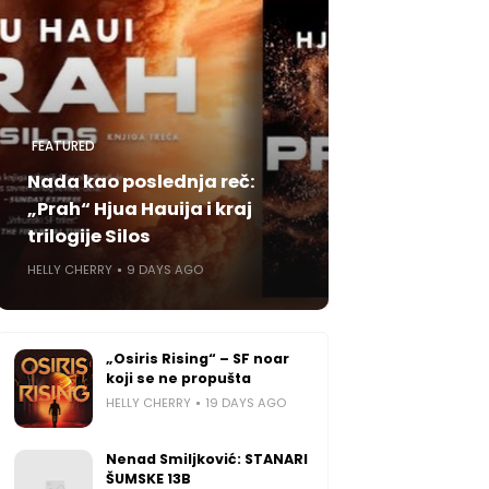
FEATURED
Nada kao poslednja reč:
„Prah“ Hjua Hauija i kraj
trilogije Silos
HELLY CHERRY
9 DAYS AGO
„Osiris Rising“ – SF noar
koji se ne propušta
HELLY CHERRY
19 DAYS AGO
Nenad Smiljković: STANARI
ŠUMSKE 13B