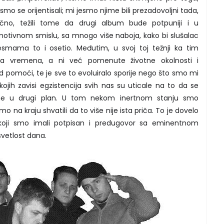
mo se orijentisali; mi jesmo njime bili prezadovoljni tada,
čno, težili tome da drugi album bude potpuniji i u
motivnom smislu, sa mnogo više naboja, kako bi slušalac
smama to i osetio. Međutim, u svoj toj težnji ka tim
sta vremena, a ni već pomenute životne okolnosti i
 pomoći, te je sve to evoluiralo sporije nego što smo mi
kojih zavisi egzistencija svih nas su uticale na to da se
ne u drugi plan. U tom nekom inertnom stanju smo
smo na kraju shvatili da to više nije ista priča. To je dovelo
koji smo imali potpisan i predugovor sa eminentnom
vetlost dana.