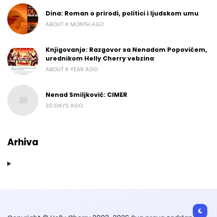
Dina: Roman o prirodi, politici i ljudskom umu
ABOUT A MONTH AGO
Knjigovanje: Razgovor sa Nenadom Popovićem,
urednikom Helly Cherry vebzina
ABOUT A YEAR AGO
Nenad Smiljković: CIMER
30 DAYS AGO
Arhiva