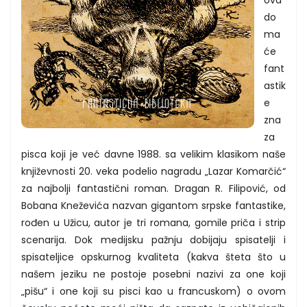
do
ma
će
fant
astik
e
zna
za
pisca koji je već davne 1988. sa velikim klasikom naše
književnosti 20. veka podelio nagradu „Lazar Komarčić“
za najbolji fantastični roman. Dragan R. Filipović, od
Bobana Kneževića nazvan gigantom srpske fantastike,
rođen u Užicu, autor je tri romana, gomile priča i strip
scenarija. Dok medijsku pažnju dobijaju spisatelji i
spisateljice opskurnog kvaliteta (kakva šteta što u
našem jeziku ne postoje posebni nazivi za one koji
„pišu“ i one koji su pisci kao u francuskom) o ovom