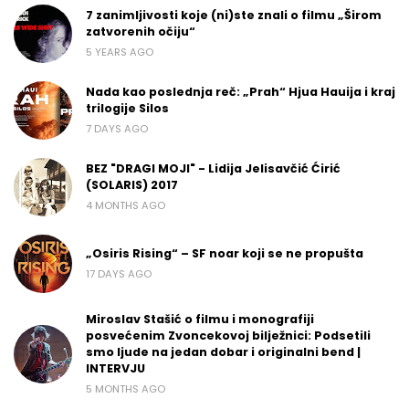
7 zanimljivosti koje (ni)ste znali o filmu „Širom
zatvorenih očiju“
5 YEARS AGO
Nada kao poslednja reč: „Prah“ Hjua Hauija i kraj
trilogije Silos
7 DAYS AGO
BEZ "DRAGI MOJI" - Lidija Jelisavčić Ćirić
(SOLARIS) 2017
4 MONTHS AGO
„Osiris Rising“ – SF noar koji se ne propušta
17 DAYS AGO
Miroslav Stašić o filmu i monografiji
posvećenim Zvoncekovoj bilježnici: Podsetili
smo ljude na jedan dobar i originalni bend |
INTERVJU
5 MONTHS AGO