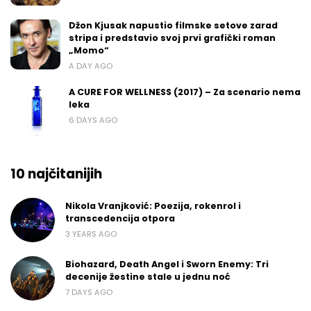
Džon Kjusak napustio filmske setove zarad
stripa i predstavio svoj prvi grafički roman
„Momo“
A DAY AGO
A CURE FOR WELLNESS (2017) – Za scenario nema
leka
6 DAYS AGO
10 najčitanijih
Nikola Vranjković: Poezija, rokenrol i
transcedencija otpora
3 YEARS AGO
Biohazard, Death Angel i Sworn Enemy: Tri
decenije žestine stale u jednu noć
7 DAYS AGO