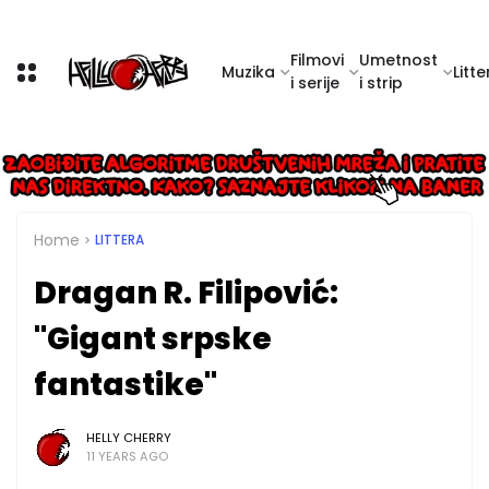
Filmovi
Umetnost
Muzika
Litte
i serije
i strip
Home
LITTERA
Dragan R. Filipović:
"Gigant srpske
fantastike"
HELLY CHERRY
11 YEARS AGO