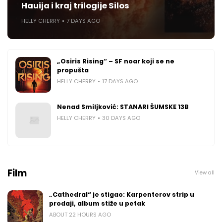
Hauija i kraj trilogije Silos
HELLY CHERRY
7 DAYS AGO
„Osiris Rising“ – SF noar koji se ne
propušta
HELLY CHERRY
17 DAYS AGO
Nenad Smiljković: STANARI ŠUMSKE 13B
HELLY CHERRY
30 DAYS AGO
Film
View all
„Cathedral“ je stigao: Karpenterov strip u
prodaji, album stiže u petak
ABOUT 22 HOURS AGO