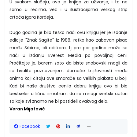
U svakom slučaju, ovo je knjiga za uživanje, i to ne
samo u rečima, već i u ilustracijama velikog strip
crtača Igora Kordeja.
Dugo godina je bilo teško naći ovu knjigu jer je izdanje
edicije "Znak Sagite" iz 1988. retko kao zabavan pisac
među Srbima, ali odskora, tj pre par godina može se
naći u izdanju Everest Media po povoljnoj ceni.
Pročitajte je, barem zato da biste snobovski mogli da
se hvalite poznavanjem domaće književnosti među
onima koji čitaju ove smarače sa velikih plakata u boji.
Kad bi naše društvo cenilo dobru knjigu ovo bi bio
bestseler a lično smatram da se mnogi svetski autori
za koje svi znamo ne bi postideli ovakvog dela.
Veran Mijatović
Facebook