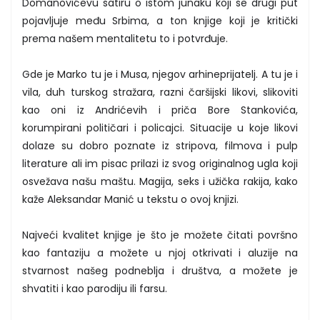
Domanovićevu satiru o istom junaku koji se drugi put
pojavljuje među Srbima, a ton knjige koji je kritički
prema našem mentalitetu to i potvrđuje.
Gde je Marko tu je i Musa, njegov arhineprijatelj. A tu je i
vila, duh turskog stražara, razni čaršijski likovi, slikoviti
kao oni iz Andrićevih i priča Bore Stankovića,
korumpirani političari i policajci. Situacije u koje likovi
dolaze su dobro poznate iz stripova, filmova i pulp
literature ali im pisac prilazi iz svog originalnog ugla koji
osvežava našu maštu. Magija, seks i užička rakija, kako
kaže Aleksandar Manić u tekstu o ovoj knjizi.
Najveći kvalitet knjige je što je možete čitati površno
kao fantaziju a možete u njoj otkrivati i aluzije na
stvarnost našeg podneblja i društva, a možete je
shvatiti i kao parodiju ili farsu.