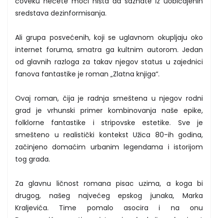
čoveku nećete moći ništa da saznate iz uobičajenih
sredstava dezinformisanja.
Ali grupa posvećenih, koji se uglavnom okupljaju oko
internet foruma, smatra ga kultnim autorom. Jedan
od glavnih razloga za takav njegov status u zajednici
fanova fantastike je roman „Zlatna knjiga“.
Ovaj roman, čija je radnja smeštena u njegov rodni
grad je vrhunski primer kombinovanja naše epike,
folklorne fantastike i stripovske estetike. Sve je
smešteno u realistički kontekst Užica 80-ih godina,
začinjeno domaćim urbanim legendama i istorijom
tog grada.
Za glavnu ličnost romana pisac uzima, a koga bi
drugog, našeg najvećeg epskog junaka, Marka
Kraljevića. Time pomalo asocira i na onu