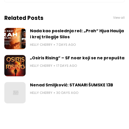
Related Posts
View all
Nada kao poslednja reč: „Prah“ Hjua Hauija
i kraj trilogije Silos
HELLY CHERRY
7 DAYS AGO
„Osiris Rising“ – SF noar koji se ne propušta
HELLY CHERRY
17 DAYS AGO
Nenad Smiljković: STANARI ŠUMSKE 13B
HELLY CHERRY
30 DAYS AGO