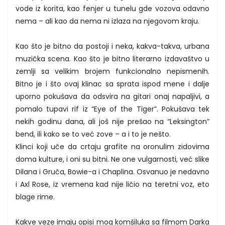
vode iz korita, kao fenjer u tunelu gde vozova odavno
nema – ali kao da nema ni izlaza na njegovom kraju.
Kao što je bitno da postoji i neka, kakva-takva, urbana
muzička scena. Kao što je bitno literarno izdavaštvo u
zemlji sa velikim brojem funkcionalno nepismenih.
Bitno je i što ovaj klinac sa sprata ispod mene i dalje
uporno pokušava da odsvira na gitari onaj napaljivi, a
pomalo tupavi rif iz “Eye of the Tiger”. Pokušava tek
nekih godinu dana, ali još nije prešao na “Leksington”
bend, ili kako se to već zove – a i to je nešto.
Klinci koji uče da crtaju grafite na oronulim zidovima
doma kulture, i oni su bitni. Ne one vulgarnosti, već slike
Dilana i Gruča, Bowie-a i Chaplina. Osvanuo je nedavno
i Axl Rose, iz vremena kad nije ličio na teretni voz, eto
blage rime.
Kakve veze imaju opisi mog komšiluka sa filmom Darka