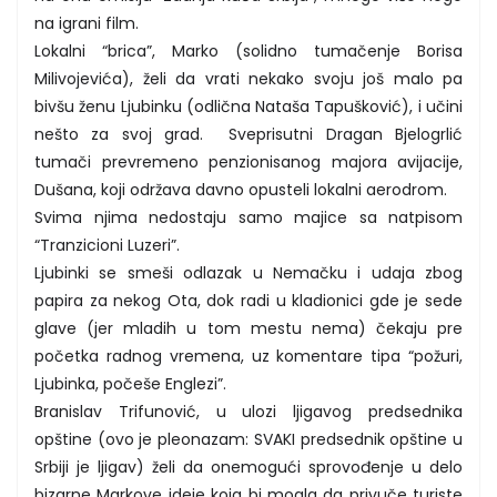
na igrani film.
Lokalni “brica”, Marko (solidno tumačenje Borisa
Milivojevića), želi da vrati nekako svoju još malo pa
bivšu ženu Ljubinku (odlična Nataša Tapušković), i učini
nešto za svoj grad. Sveprisutni Dragan Bjelogrlić
tumači prevremeno penzionisanog majora avijacije,
Dušana, koji održava davno opusteli lokalni aerodrom.
Svima njima nedostaju samo majice sa natpisom
“Tranzicioni Luzeri”.
Ljubinki se smeši odlazak u Nemačku i udaja zbog
papira za nekog Ota, dok radi u kladionici gde je sede
glave (jer mladih u tom mestu nema) čekaju pre
početka radnog vremena, uz komentare tipa “požuri,
Ljubinka, počeše Englezi”.
Branislav Trifunović, u ulozi ljigavog predsednika
opštine (ovo je pleonazam: SVAKI predsednik opštine u
Srbiji je ljigav) želi da onemogući sprovođenje u delo
bizarne Markove ideje koja bi mogla da privuče turiste