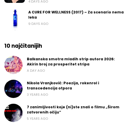
4 DAYS AGO
A CURE FOR WELLNESS (2017) – Za scenario nema
leka
9 DAYS AGO
10 najčitanijih
Balkanska smotra mladih strip autora 2026:
Akirin broj za prosperitet stripa
A DAY AGO
Nikola Vranjković: Poezija, rokenrol i
transcedencija otpora
3 YEARS AGO
7 zanimljivosti koje (ni)ste znali o filmu „Širom
zatvorenih očiju“
5 YEARS AGO