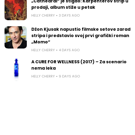
„Cathedral“ je stigao: Karpenterov strip u
prodaji, album stiže u petak
HELLY CHERRY
3 DAYS AGO
Džon Kjusak napustio filmske setove zarad
stripa i predstavio svoj prvi grafički roman
„Momo“
HELLY CHERRY
4 DAYS AGO
A CURE FOR WELLNESS (2017) – Za scenario
nema leka
HELLY CHERRY
9 DAYS AGO