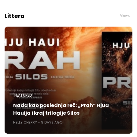
Littera
View all
FEATURED
Nada kao poslednja reč: „Prah“ Hjua
Hauija i kraj trilogije Silos
HELLY CHERRY
9 DAYS AGO