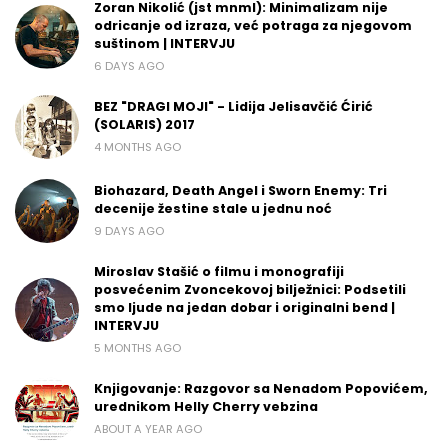
Zoran Nikolić (jst mnml): Minimalizam nije
odricanje od izraza, već potraga za njegovom
suštinom | INTERVJU
6 DAYS AGO
BEZ "DRAGI MOJI" - Lidija Jelisavčić Ćirić
(SOLARIS) 2017
4 MONTHS AGO
Biohazard, Death Angel i Sworn Enemy: Tri
decenije žestine stale u jednu noć
9 DAYS AGO
Miroslav Stašić o filmu i monografiji
posvećenim Zvoncekovoj bilježnici: Podsetili
smo ljude na jedan dobar i originalni bend |
INTERVJU
5 MONTHS AGO
Knjigovanje: Razgovor sa Nenadom Popovićem,
urednikom Helly Cherry vebzina
ABOUT A YEAR AGO