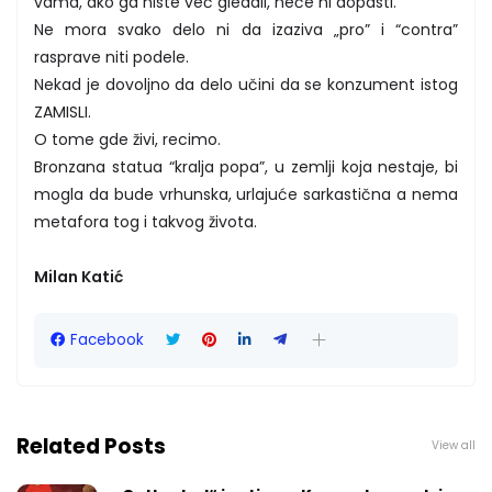
vama, ako ga niste već gledali, neće ni dopasti.
Ne mora svako delo ni da izaziva „pro” i “contra”
rasprave niti podele.
Nekad je dovoljno da delo učini da se konzument istog
ZAMISLI.
O tome gde živi, recimo.
Bronzana statua “kralja popa”, u zemlji koja nestaje, bi
mogla da bude vrhunska, urlajuće sarkastična a nema
metafora tog i takvog života.
Milan Katić
Facebook
Related Posts
View all