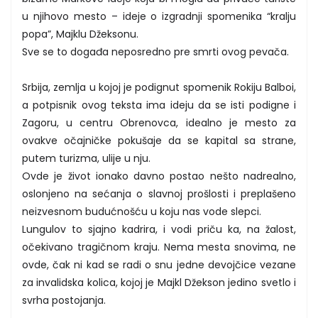
u njihovo mesto – ideje o izgradnji spomenika “kralju
popa”, Majklu Džeksonu.
Sve se to događa neposredno pre smrti ovog pevača.
Srbija, zemlja u kojoj je podignut spomenik Rokiju Balboi,
a potpisnik ovog teksta ima ideju da se isti podigne i
Zagoru, u centru Obrenovca, idealno je mesto za
ovakve očajničke pokušaje da se kapital sa strane,
putem turizma, ulije u nju.
Ovde je život ionako davno postao nešto nadrealno,
oslonjeno na sećanja o slavnoj prošlosti i preplašeno
neizvesnom budućnošću u koju nas vode slepci.
Lungulov to sjajno kadrira, i vodi priču ka, na žalost,
očekivano tragičnom kraju. Nema mesta snovima, ne
ovde, čak ni kad se radi o snu jedne devojčice vezane
za invalidska kolica, kojoj je Majkl Džekson jedino svetlo i
svrha postojanja.