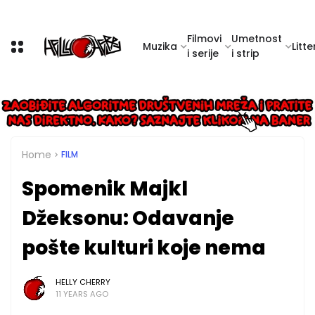
Filmovi
Umetnost
Muzika
Litte
i serije
i strip
Home
FILM
Spomenik Majkl
Džeksonu: Odavanje
pošte kulturi koje nema
HELLY CHERRY
11 YEARS AGO