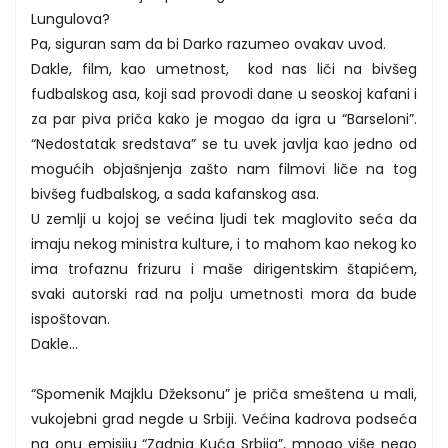
Lungulova?
Pa, siguran sam da bi Darko razumeo ovakav uvod.
Dakle, film, kao umetnost, kod nas liči na bivšeg
fudbalskog asa, koji sad provodi dane u seoskoj kafani i
za par piva priča kako je mogao da igra u “Barseloni”.
“Nedostatak sredstava” se tu uvek javlja kao jedno od
mogućih objašnjenja zašto nam filmovi liče na tog
bivšeg fudbalskog, a sada kafanskog asa.
U zemlji u kojoj se većina ljudi tek maglovito seća da
imaju nekog ministra kulture, i to mahom kao nekog ko
ima trofaznu frizuru i maše dirigentskim štapićem,
svaki autorski rad na polju umetnosti mora da bude
ispoštovan.
Dakle...
“Spomenik Majklu Džeksonu” je priča smeštena u mali,
vukojebni grad negde u Srbiji. Većina kadrova podseća
na onu emisiju “Zadnja Kuća Srbija”, mnogo više nego