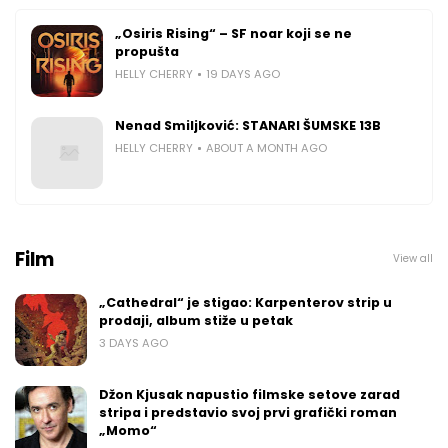
„Osiris Rising“ – SF noar koji se ne
propušta
HELLY CHERRY
19 DAYS AGO
Nenad Smiljković: STANARI ŠUMSKE 13B
HELLY CHERRY
ABOUT A MONTH AGO
Film
View all
„Cathedral“ je stigao: Karpenterov strip u
prodaji, album stiže u petak
3 DAYS AGO
Džon Kjusak napustio filmske setove zarad
stripa i predstavio svoj prvi grafički roman
„Momo“