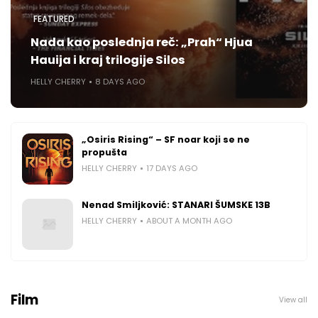
FEATURED
Nada kao poslednja reč: „Prah“ Hjua
Hauija i kraj trilogije Silos
HELLY CHERRY
8 DAYS AGO
„Osiris Rising“ – SF noar koji se ne
propušta
HELLY CHERRY
17 DAYS AGO
Nenad Smiljković: STANARI ŠUMSKE 13B
HELLY CHERRY
ABOUT A MONTH AGO
Film
View all