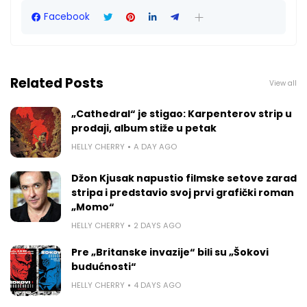
Facebook
Related Posts
View all
„Cathedral“ je stigao: Karpenterov strip u
prodaji, album stiže u petak
HELLY CHERRY
A DAY AGO
Džon Kjusak napustio filmske setove zarad
stripa i predstavio svoj prvi grafički roman
„Momo“
HELLY CHERRY
2 DAYS AGO
Pre „Britanske invazije“ bili su „Šokovi
budućnosti“
HELLY CHERRY
4 DAYS AGO