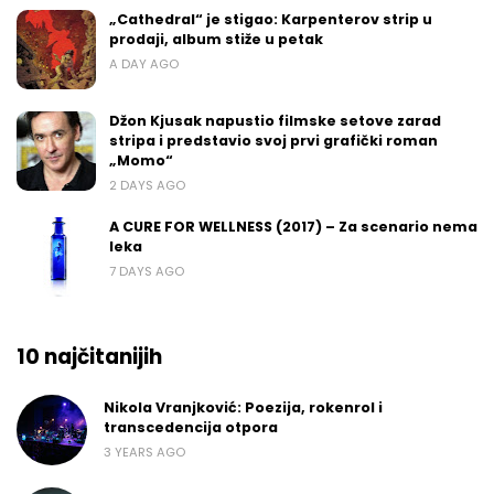
„Cathedral“ je stigao: Karpenterov strip u
prodaji, album stiže u petak
A DAY AGO
Džon Kjusak napustio filmske setove zarad
stripa i predstavio svoj prvi grafički roman
„Momo“
2 DAYS AGO
A CURE FOR WELLNESS (2017) – Za scenario nema
leka
7 DAYS AGO
10 najčitanijih
Nikola Vranjković: Poezija, rokenrol i
transcedencija otpora
3 YEARS AGO