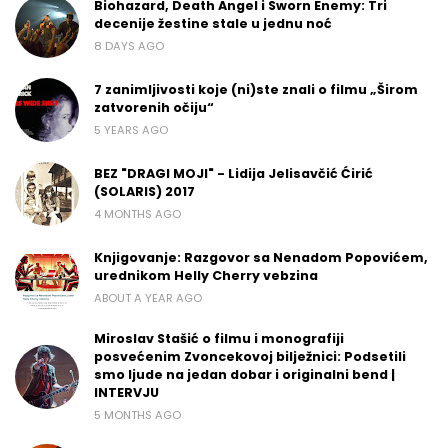
Biohazard, Death Angel i Sworn Enemy: Tri
decenije žestine stale u jednu noć
8 DAYS AGO
7 zanimljivosti koje (ni)ste znali o filmu „Širom
zatvorenih očiju“
5 YEARS AGO
BEZ "DRAGI MOJI" - Lidija Jelisavčić Ćirić
(SOLARIS) 2017
4 MONTHS AGO
Knjigovanje: Razgovor sa Nenadom Popovićem,
urednikom Helly Cherry vebzina
ABOUT A YEAR AGO
Miroslav Stašić o filmu i monografiji
posvećenim Zvoncekovoj bilježnici: Podsetili
smo ljude na jedan dobar i originalni bend |
INTERVJU
5 MONTHS AGO