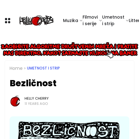
Filmovi
Umetnost
Muzika
Litte
i serije
i strip
Home
UMETNOST I STRIP
Bezličnost
HELLY CHERRY
11 YEARS AGO