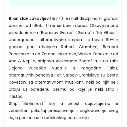
Branislav Jakovljev
(1977.) je multidisciplinarni grafički
dizajner od 1999. i time se bavi i danas. Objavljuje pod
pseudonimom "Branislav Gema", "Gema" i "Ink Ghost".
Underground i alternativnim stripom se bavio '90-tih
godina pod uticajem Robert Crumb-a, Bernard
Panasonic-a od Zorana Janjetova, Waska Kanaka-e od
Ano & Nep-a, stripova Aleksandra Zograf-a, strip tabli
Dejana Vučetića Vuča-e iz magazina Talas,
alternativnih bendova i dr. Stripovi Branislava su često
povezani sa alternativnom muzikom, neki od njih se i
čitaju uz određenu pesmu od koje je neki strip i
nastao.
Strip "Bezličnost" koji u celosti objavljujemo je
zabeležen pokušaj preispitivanja i sagledavanja svog
Ja, u godinama mladalačkog odrastanja.