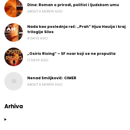
Dina: Roman o prirodi, politici i ljudskom umu
ABOUT A MONTH AGO
Nada kao poslednja reč: „Prah“ Hjua Hauija i kraj
trilogije Silos
8 DAYS AGO
„Osiris Rising“ – SF noar koji se ne propušta
17 DAYS AGO
Nenad Smiljković: CIMER
ABOUT A MONTH AGO
Arhiva