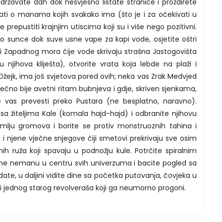
adržavate dah dok nesvjesno listate stranice i proždirete
ati o manama kojih svakako ima (što je i za očekivati u
epustiti krajnjim utiscima koji su i više nego pozitivni.
o sunce dok suve usne vape za kapi vode, osjetite oštri
i Zapadnog mora čije vode skrivaju strašna Jastogovišta
njihova kliješta), otvorite vrata koja lebde na plaži i
že Džejk, ima još svjetova pored ovih; neka vas Zrak Medvjed
ečno bije avetni ritam bubnjeva i gdje, skriven sjenkama,
e vas prevesti preko Pustara (ne besplatno, naravno).
sa žiteljima Kale (komala hajd-hajd) i odbranite njihovu
emlju gromova i borite se protiv monstruoznih tahina i
 i njene vječne snjegove čiji smetovi prekrivaju sve osim
h ruža koji spavaju u podnožju kule. Potrčite spiralnim
rne nemanu u centru svih univerzuma i bacite pogled sa
date, u daljini vidite dine sa početka putovanja, čovjeka u
i i jednog starog revolveraša koji ga neumorno progoni.