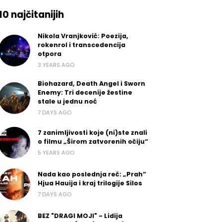
10 najčitanijih
Nikola Vranjković: Poezija,
rokenrol i transcedencija
otpora
3 YEARS AGO
Biohazard, Death Angel i Sworn
Enemy: Tri decenije žestine
stale u jednu noć
7 DAYS AGO
7 zanimljivosti koje (ni)ste znali
o filmu „Širom zatvorenih očiju“
5 YEARS AGO
Nada kao poslednja reč: „Prah“
Hjua Hauija i kraj trilogije Silos
7 DAYS AGO
BEZ "DRAGI MOJI" - Lidija