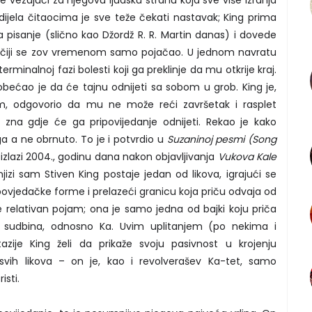
ijela čitaocima je sve teže čekati nastavak; King prima
pisanje (slično kao Džordž R. R. Martin danas) i dovede
li čiji se zov vremenom samo pojačao. U jednom navratu
minalnoj fazi bolesti koji ga preklinje da mu otkrije kraj.
 obećao je da će tajnu odnijeti sa sobom u grob. King je,
, odgovorio da mu ne može reći završetak i rasplet
 zna gdje će ga pripovijedanje odnijeti. Rekao je kako
a a ne obrnuto. To je i potvrdio u
Suzaninoj pesmi (Song
i izlazi 2004., godinu dana nakon objavljivanja
Vukova Kale
njizi sam Stiven King postaje jedan od likova, igrajući se
vjedačke forme i prelazeći granicu koja priču odvaja od
je relativan pojam; ona je samo jedna od bajki koju priča
– sudbina, odnosno Ka. Uvim uplitanjem (po nekima i
azije King želi da prikaže svoju pasivnost u krojenju
svih likova – on je, kao i revolverašev Ka-tet, samo
isti.