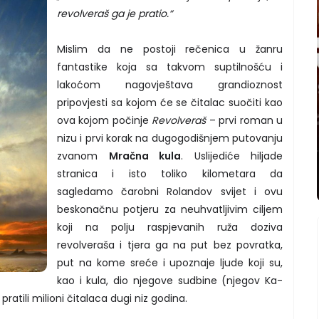
revolveraš ga je pratio.“
Mislim da ne postoji rečenica u žanru
fantastike koja sa takvom suptilnošću i
lakoćom nagovještava grandioznost
pripovjesti sa kojom će se čitalac suočiti kao
ova kojom počinje
Revolveraš
– prvi roman u
nizu i prvi korak na dugogodišnjem putovanju
zvanom
Mračna kula
. Uslijediće hiljade
stranica i isto toliko kilometara da
sagledamo čarobni Rolandov svijet i ovu
beskonačnu potjeru za neuhvatljivim ciljem
koji na polju raspjevanih ruža doziva
revolveraša i tjera ga na put bez povratka,
put na kome sreće i upoznaje ljude koji su,
kao i kula, dio njegove sudbine (njegov Ka-
ratili milioni čitalaca dugi niz godina.