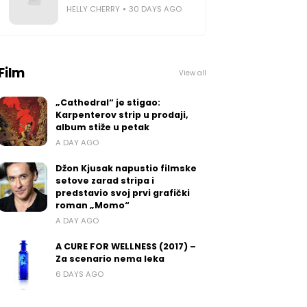
HELLY CHERRY
30 DAYS AGO
Film
View all
„Cathedral“ je stigao:
Karpenterov strip u prodaji,
album stiže u petak
A DAY AGO
Džon Kjusak napustio filmske
setove zarad stripa i
predstavio svoj prvi grafički
roman „Momo“
A DAY AGO
A CURE FOR WELLNESS (2017) –
Za scenario nema leka
6 DAYS AGO