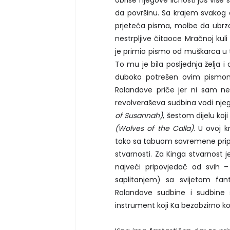
da površinu. Sa krajem svakog d
prjeteća pisma, molbe da ubrza 
nestrpljive čitaoce Mračnoj ku
je primio pismo od muškarca u ter
To mu je bila posljednja želja i
duboko potrešen ovim pismom
Rolandove priče jer ni sam ne
revolveraševa sudbina vodi njeg
of Susannah)
, šestom dijelu koj
(Wolves of the Calla)
. U ovoj k
tako sa tabuom savremene pripo
stvarnosti. Za Kinga stvarnost 
najveći pripovjedač od svih 
saplitanjem) sa svijetom fant
Rolandove sudbine i sudbine 
instrument koji Ka bezobzirno kor