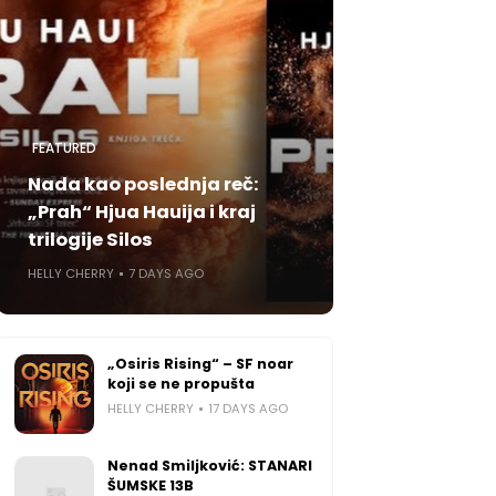
FEATURED
Nada kao poslednja reč:
„Prah“ Hjua Hauija i kraj
trilogije Silos
HELLY CHERRY
7 DAYS AGO
„Osiris Rising“ – SF noar
koji se ne propušta
HELLY CHERRY
17 DAYS AGO
Nenad Smiljković: STANARI
ŠUMSKE 13B