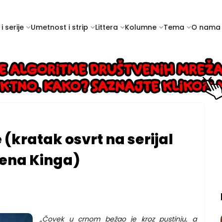
i serije
Umetnost i strip
Littera
Kolumne
Tema
O nama
 (kratak osvrt na serijal
vena Kinga)
„Čovek u crnom bežao je kroz pustinju, a