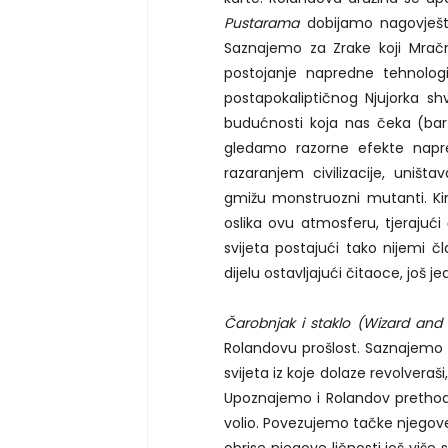
Pustarama
dobijamo nagovješta
Saznajemo za Zrake koji Mračn
postojanje napredne tehnologi
postapokaliptičnog Njujorka shv
budućnosti koja nas čeka (ba
gledamo razorne efekte napr
razaranjem civilizacije, uništ
gmižu monstruozni mutanti. Ki
oslika ovu atmosferu, tjerajuć
svijeta postajući tako nijemi č
dijelu ostavljajući čitaoce, još
Čarobnjak i staklo (Wizard and
Rolandovu prošlost. Saznajemo 
svijeta iz koje dolaze revolveraš
Upoznajemo i Rolandov prethodni 
volio. Povezujemo tačke njegove
obrise njegove ličnosti još više 