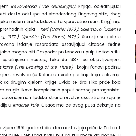
anjem
Revolveraša (The Gunslinger)
. Knjiga, objedinjujući
sebi dosta odstupa od standardnog Kingovog stila, zbog
ko malom tiražu. Izdavač (a vjerovatno i sam King) nije
 prethodnih djela –
Keri (Carrie; 1973.), Salemovo (Salem's
ing; 1977.), Uporište (The Stand; 1978.)
. Sumnje su pale u
rovano izdanje rasprodato ostavljajući čitaoce žedne
alno mogao biti Gospodar prstenova u pulp fiction stilu.
splašnjava i nestaje, tako da 1987., sa objavljivanjem
ot karte (The Drawing of the Three)
– brojni fanovi počinju
dnjem revolverašu Rolandu i vrele pustinje koja uokviruje
 sa drugim djelom knjige uviđa se šira slika priče koja
em drugih likova kompleksnih poput samog protagoniste.
upoznajemo i ljudsku stranu revolveraša, stranu koja je
dijelu
Mračne kule
. Čitaocima će ovog puta čekanje na
vljene 1991. godine i direktno nastavljaju priču iz Tri tarot
otpunjuje i tek tada pravi put ka kuli može da počne. U