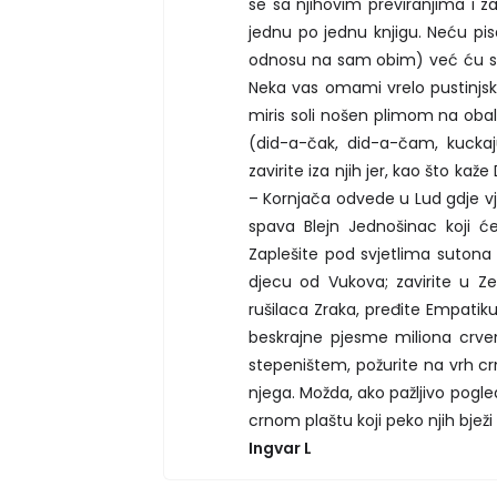
se sa njihovim previranjima i z
jednu po jednu knjigu. Neću pis
odnosu na sam obim) već ću se pr
Neka vas omami vrelo pustinjsk
miris soli nošen plimom na obal
(did-a-čak, did-a-čam, kuckaju 
zavirite iza njih jer, kao što ka
– Kornjača odvede u Lud gdje vj
spava Blejn Jednošinac koji ć
Zaplešite pod svjetlima sutona 
djecu od Vukova; zavirite u Z
rušilaca Zraka, pređite Empatiku
beskrajne pjesme miliona crveni
stepeništem, požurite na vrh c
njega. Možda, ako pažljivo pogle
crnom plaštu koji peko njih bjež
Ingvar L