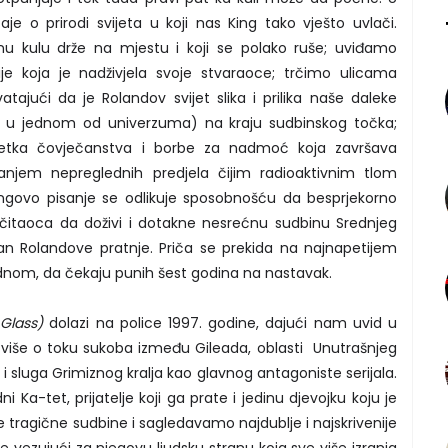
je o prirodi svijeta u koji nas King tako vješto uvlači.
u kulu drže na mjestu i koji se polako ruše; uviđamo
je koja je nadživjela svoje stvaraoce; trčimo ulicama
atajući da je Rolandov svijet slika i prilika naše daleke
r u jednom od univerzuma) na kraju sudbinskog točka;
etka čovječanstva i borbe za nadmoć koja završava
avanjem nepreglednih predjela čijim radioaktivnim tlom
ngovo pisanje se odlikuje sposobnošću da besprjekorno
i čitaoca da doživi i dotakne nesrećnu sudbinu Srednjeg
lan Rolandove pratnje. Priča se prekida na najnapetijem
 jednom, da čekaju punih šest godina na nastavak.
 Glass)
dolazi na police 1997. godine, dajući nam uvid u
više o toku sukoba između Gileada, oblasti Unutrašnjeg
i, i sluga Grimiznog kralja kao glavnog antagoniste serijala.
Ka-tet, prijatelje koji ga prate i jedinu djevojku koju je
 tragične sudbine i sagledavamo najdublje i najskrivenije
se vezujući za njegovu ljudsku stranu koja sve više izranja