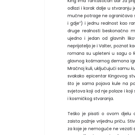
King ima fantastičan dar za pri
odlazi i korak dalje u stvaranju
mučne potrage ne ograničava sa
i gdje“) i jednu realnost kao r
druge realnosti beskonačno 
ujedno i jedan od glavnih li
neprijatelja je i Valter, poznat 
romana su upleteni u sagu o 
glavnog košmarnog demona igra 
Mračnoj kuli, uključujući samu ku
svakako epicentar Kingovog st
što je sama pojava kule na polj
svjetova koji od nje polaze i ko
i kosmičkog stvaranja.
Teško je pisati o ovom djelu 
zaista pažnje vrijednu priču. Sti
za koje je nemoguće ne vezati se.