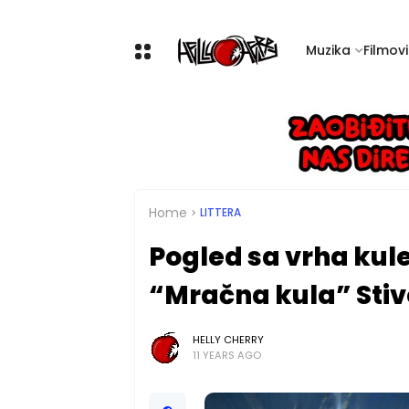
Muzika
Filmovi 
Home
LITTERA
Pogled sa vrha kule
“Mračna kula” Sti
HELLY CHERRY
11 YEARS AGO