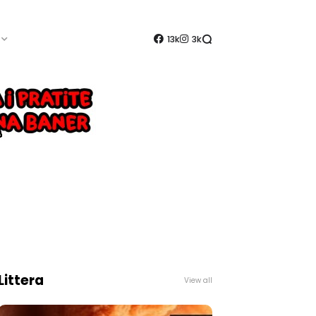
13k
3k
Littera
View all