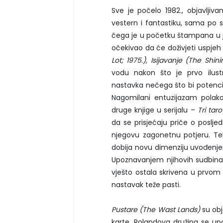
Sve je počelo 1982., objavljiv
vestern i fantastiku, sama po 
čega je u početku štampana u ja
očekivao da će doživjeti uspjeh
Lot; 1975.), Isijavanje (The Shin
vodu nakon što je prvo ilust
nastavka nečega što bi potencij
Nagomilani entuzijazam polako 
druge knjige u serijalu –
Tri tar
da se prisjećaju priče o poslje
njegovu zagonetnu potjeru. Tek
dobija novu dimenziju uvođenj
Upoznavanjem njihovih sudbina 
vješto ostala skrivena u prvom 
nastavak teže pasti.
Pustare (The Wast Lands)
su obja
karte. Rolandova družina se up