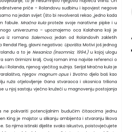
povijedanje, to je nesumnjivo njegova najveća vrlina. On
 jedinstvene priče – Rolandovu sudbinu i ispovjest negove
mo na jedan svijet (što bi revolveraš rekao „jedno kada
am fabule.
Mračna kula
proteže svoje narativne pipke i u
mnogo univerzuma – upoznajemo oca Kalahana koji je
kova iz romana
Salemovo
; jedan od Rolandovih zakletih
kao Rendal Fleg, glavni negativac
Uporišta
. Motivi još jednog
Rolandu a to je
Nesanica (Insomnia; 1994.)
u kojoj ulogu
sam Grimizni kralj. Ovaj roman ima najviše referenci o
lu i Rolanda, njenog vječitog sužnja. Serijal Mračna kula je
varalaštva, njegov
magnum opus
i životno djelo baš kao
u ruža otjelovljenje Gana stvaraoca i okosnica triliona
ji se u njoj sastaju vječno kružeći u magnovenju postojanja
a ne pokvariti potencijalnim budućim čitaocima jednu
ven King je majstor u slikanju ambijenta i stvaranju likova
 Sa njima istinski dijelite svako iskustvo, poistovjećujete