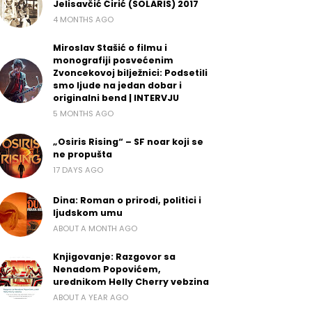
Jelisavčić Ćirić (SOLARIS) 2017
4 MONTHS AGO
Miroslav Stašić o filmu i
monografiji posvećenim
Zvoncekovoj bilježnici: Podsetili
smo ljude na jedan dobar i
originalni bend | INTERVJU
5 MONTHS AGO
„Osiris Rising“ – SF noar koji se
ne propušta
17 DAYS AGO
Dina: Roman o prirodi, politici i
ljudskom umu
ABOUT A MONTH AGO
Knjigovanje: Razgovor sa
Nenadom Popovićem,
urednikom Helly Cherry vebzina
ABOUT A YEAR AGO