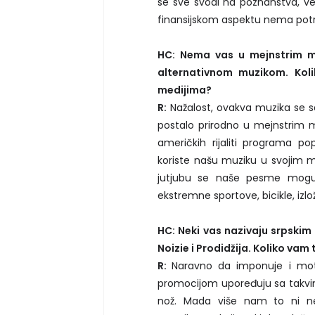
se sve svodi na poznanstva, vez
finansijskom aspektu nema potre
HC: Nema vas u mejnstrim me
alternativnom muzikom. Koli
medijima?
R:
Nažalost, ovakva muzika se s
postalo prirodno u mejnstrim m
američkih rijaliti programa p
koriste našu muziku u svojim m
jutjubu se naše pesme mogu
ekstremne sportove, bicikle, izl
HC: Neki vas nazivaju srpski
Noizie i Prodidžija. Koliko vam
R:
Naravno da imponuje i moti
promocijom upoređuju sa takvim 
nož. Mada više nam to ni n