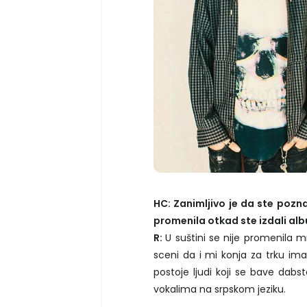
HC: Zanimljivo je da ste poznat
promenila otkad ste izdali al
R:
U suštini se nije promenil
sceni da i mi konja za trku ima
postoje ljudi koji se bave da
vokalima na srpskom jeziku.