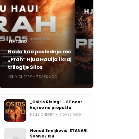
FEATURED
Nada kao poslednja reč:
„Prah“ Hjua Hauija i kraj
trilogije Silos
HELLY CHERRY
7 DAYS AGO
„Osiris Rising“ – SF noar
koji se ne propušta
HELLY CHERRY
17 DAYS AGO
Nenad Smiljković: STANARI
ŠUMSKE 13B