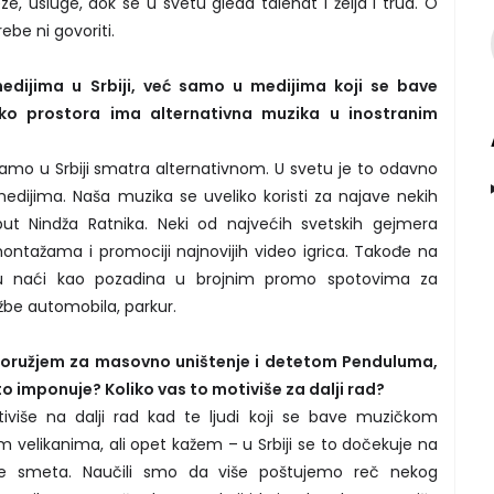
e, usluge, dok se u svetu gleda talenat i želja i trud. O
be ni govoriti.
dijima u Srbiji, već samo u medijima koji se bave
ko prostora ima alternativna muzika u inostranim
amo u Srbiji smatra alternativnom. U svetu je to odavno
edijima. Naša muzika se uveliko koristi za najave nekih
oput Nindža Ratnika. Neki od najvećih svetskih gejmera
ontažama i promociji najnovijih video igrica. Takođe na
 naći kao pozadina u brojnim promo spotovima za
ožbe automobila, parkur.
m oružjem za masovno uništenje i detetom Penduluma,
 to imponuje? Koliko vas to motiviše za dalji rad?
više na dalji rad kad te ljudi koji se bave muzičkom
velikanima, ali opet kažem – u Srbiji se to dočekuje na
e smeta. Naučili smo da više poštujemo reč nekog