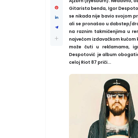
Ajzbrn (Eyesburn). Nedavno, ob
Gitarista benda, Igor Despotovi
se nikada nije bavio svojom p
ali se pronašao u dabstep/dra
na raznim takmičenjima u re
najvećom izdavačkom kućom ko
može čuti u reklamama, igri
Despotović je album obogatio
celoj Riot 87 priči...