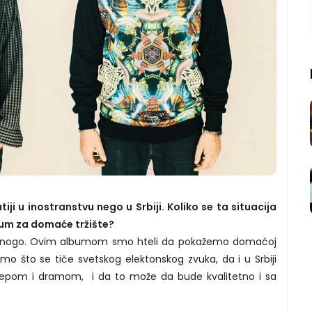
iji u inostranstvu nego u Srbiji. Koliko se ta situacija
bum za domaće tržište?
a mnogo. Ovim albumom smo hteli da pokažemo domaćoj
mo što se tiče svetskog elektonskog zvuka, da i u Srbiji
bstepom i dramom, i da to može da bude kvalitetno i sa