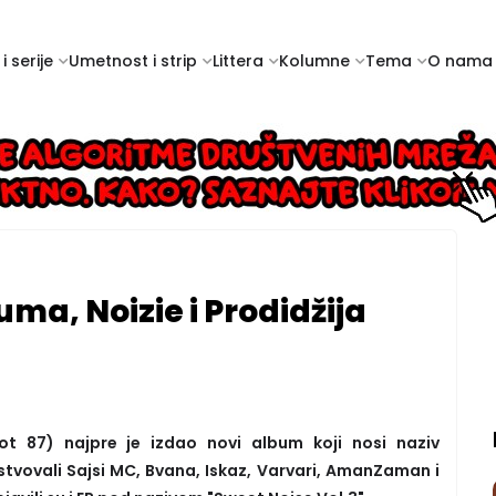
i serije
Umetnost i strip
Littera
Kolumne
Tema
O nama
uma, Noizie i Prodidžija
iot 87) najpre je izdao novi album koji nosi naziv
čestvovali Sajsi MC, Bvana, Iskaz, Varvari, AmanZaman i