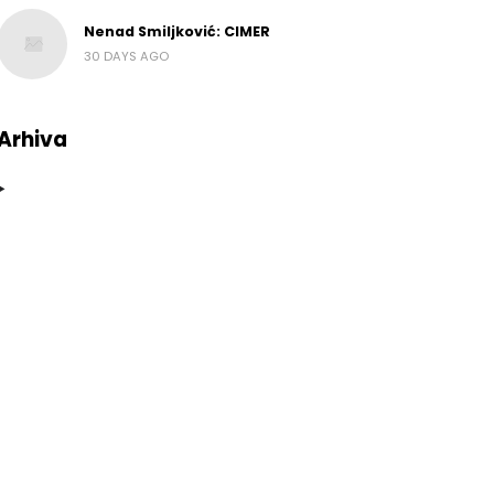
Nenad Smiljković: CIMER
30 DAYS AGO
Arhiva