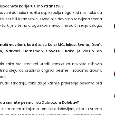
započnete karijeru u inostranstvu?
sovani da naša muzika uspe spolja nego kod nas, tako da
žej set bili izvan Srbije. Ovde nije dovoljno razvijena scena
žurki je više na drugarskom nivou i nivou činjenja usluga,
aši muzičari, kao što su Sajsi MC, Iskaz, Bvana, Don’t
n, Varvari, Hornsman Coyote… Kako je došlo do
o tako što smo mi uradili remiks za nekoliko njihovih
i na ideju da uradimo original pesme i izbacimo album.
 kad
udili saradnju, tako da je kasnije pravljenje pesama bila
lo da snimite pesmu i sa Dubiozom Kolektiv?
i instrumental kojim su oni bili oduševljeni, ali su u vreme