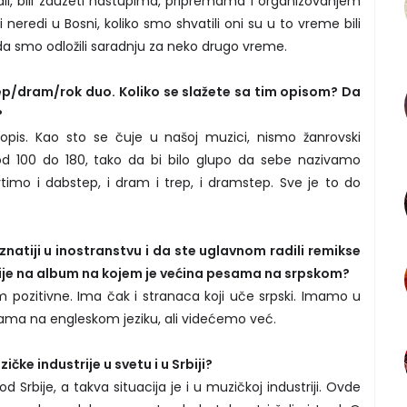
li, bili zauzeti nastupima, pripremama i organizovanjem
li neredi u Bosni, koliko smo shvatili oni su u to vreme bili
da smo odložili saradnju za neko drugo vreme.
ep/dram/rok duo. Koliko se slažete sa tim opisom? Da
?
pis. Kao sto se čuje u našoj muzici, nismo žanrovski
d 100 do 180, tako da bi bilo glupo da sebe nazivamo
timo i dabstep, i dram i trep, i dramstep. Sve je to do
natiji u inostranstvu i da ste uglavnom radili remikse
ije na album na kojem je većina pesama na srpskom?
 pozitivne. Ima čak i stranaca koji uče srpski. Imamo u
ama na engleskom jeziku, ali videćemo već.
ičke industrije u svetu i u Srbiji?
d Srbije, a takva situacija je i u muzičkoj industriji. Ovde