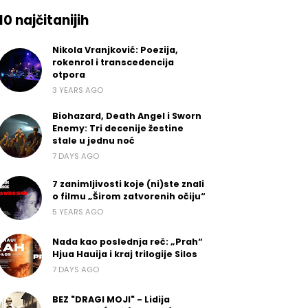
10 najčitanijih
Nikola Vranjković: Poezija,
rokenrol i transcedencija
otpora
3 YEARS AGO
Biohazard, Death Angel i Sworn
Enemy: Tri decenije žestine
stale u jednu noć
7 DAYS AGO
7 zanimljivosti koje (ni)ste znali
o filmu „Širom zatvorenih očiju“
5 YEARS AGO
Nada kao poslednja reč: „Prah“
Hjua Hauija i kraj trilogije Silos
7 DAYS AGO
BEZ "DRAGI MOJI" - Lidija