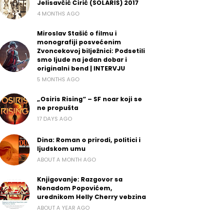
Jelisavčić Ćirić (SOLARIS) 2017
4 MONTHS AGO
Miroslav Stašić o filmu i
monografiji posvećenim
Zvoncekovoj bilježnici: Podsetili
smo ljude na jedan dobar i
originalni bend | INTERVJU
5 MONTHS AGO
„Osiris Rising“ – SF noar koji se
ne propušta
17 DAYS AGO
Dina: Roman o prirodi, politici i
ljudskom umu
ABOUT A MONTH AGO
Knjigovanje: Razgovor sa
Nenadom Popovićem,
urednikom Helly Cherry vebzina
ABOUT A YEAR AGO