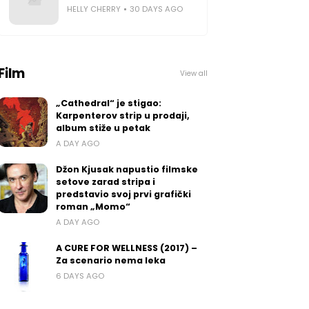
HELLY CHERRY
30 DAYS AGO
Film
View all
„Cathedral“ je stigao:
Karpenterov strip u prodaji,
album stiže u petak
A DAY AGO
Džon Kjusak napustio filmske
setove zarad stripa i
predstavio svoj prvi grafički
roman „Momo“
A DAY AGO
A CURE FOR WELLNESS (2017) –
Za scenario nema leka
6 DAYS AGO