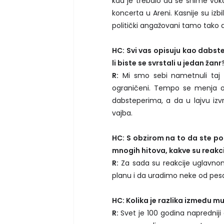
kad je trebalo da se snime voka
koncerta u Areni. Kasnije su izbi
politički angažovani tamo tako 
HC: Svi vas opisuju kao dabst
li biste se svrstali u jedan žanr
R:
Mi smo sebi nametnuli taj o
ograničeni. Tempo se menja o
dabsteperima, a da u lajvu izvr
vajba.
HC: S obzirom na to da ste poz
mnogih hitova, kakve su reakc
R:
Za sada su reakcije uglavnom
planu i da uradimo neke od pes
HC: Kolika je razlika između muz
R:
Svet je 100 godina napredniji o