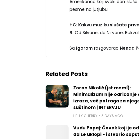
Amerikanca koji svaki dan sluša 
pesme na jutjubu.
HC: Kakvu muziku slušate priv
R:
Od Silvane, do Nirvane. Bukval
Sa
Igorom
razgovarao
Nenad P
Related Posts
Zoran Nikolić (jst mnml):
Minimalizam nije odricanje
izraza, već potraga za nje
suštinom | INTERVJU
HELLY CHERRY
3 DAYS AGO
Vudu Popaj: Čovek koji je o
da se uklopi - i stvorio sops