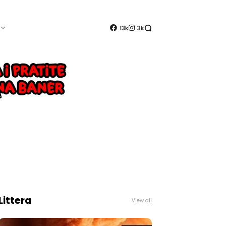
13k
3k
Littera
View all