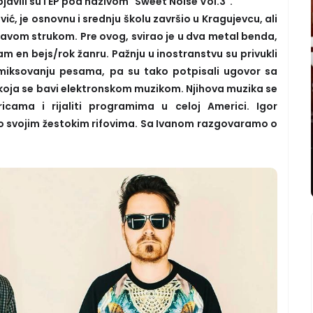
javili su i EP pod nazivom "Sweet Noise Vol.3".
ć, je osnovnu i srednju školu završio u Kragujevcu, ali
ravom strukom. Pre ovog, svirao je u dva metal benda,
m en bejs/rok žanru. Pažnju u inostranstvu su privukli
miksovanju pesama, pa su tako potpisali ugovor sa
ja se bavi elektronskom muzikom. Njihova muzika se
cama i rijaliti programima u celoj Americi. Igor
 svojim žestokim rifovima. Sa Ivanom razgovaramo o