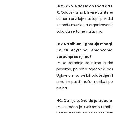
HC: Kako je došlo do toga da 
R:
Oduvek smo bili više zaintere
su nam prvi lajv nastup i prvi did
za našu muziku, a organizovanje 
tako da se tu ne nalazimo.
HC: Na albumu gostuju mnogi n
Touch Anything, AmanZama
saradnje sa njima?
R:
Do saradnje sa njima je došl
pesama, pa smo zajednički došl
Uglavnom su svi bili oduševljeni
smo im pustili našu muziku i pon
rutina.
HC: Da li je tačno da je treba
R:
Da, tačno je. Čak smo uradili 