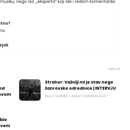
muziku, nego reč ,,eksperta” koji ide i redom komentariše
atno?
no.
ejak
View all
Strahor: Važniji mi je stav nego
 od
žanrovske odrednice | INTERVJU
govom
HELLY CHERRY
ABOUT A MONTH AGO
dbio
tveni