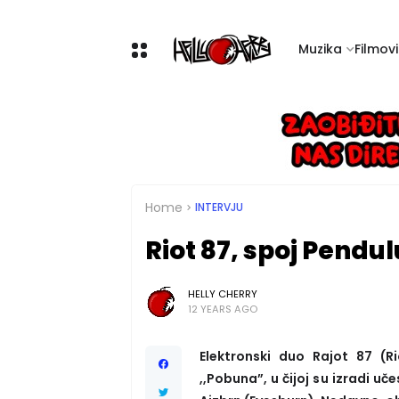
Muzika
Filmovi 
Home
INTERVJU
Riot 87, spoj Pendul
HELLY CHERRY
12 YEARS AGO
Elektronski duo Rajot 87 (R
,,Pobuna”, u čijoj su izradi u