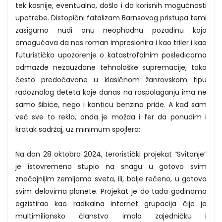
tek kasnije, eventualno, došlo i do korisnih mogućnosti
upotrebe. Distopični fatalizam Barnsovog pristupa temi
zasigurno nudi onu neophodnu pozadinu koja
omogućava da nas roman impresionira i kao triler i kao
futurističko upozorenje o katastrofalnim posledicama
odmazde nezauzdane tehnološke supremacije, tako
često predočavane u klasičnom žanrovskom tipu
radoznalog deteta koje danas na raspolaganju ima ne
samo šibice, nego i kanticu benzina pride. A kad sam
već sve to rekla, onda je možda i fer da ponudim i
kratak sadržaj, uz minimum spojlera:
Na dan 28 oktobra 2024, teroristički projekat “Svitanje”
je istovremeno stupio na snagu u gotovo svim
značajnijim zemljama sveta, ili, bolje rečeno, u gotovo
svim delovima planete. Projekat je do tada godinama
egzistirao kao radikalna internet grupacija čije je
multimilionsko članstvo imalo zajedničku i