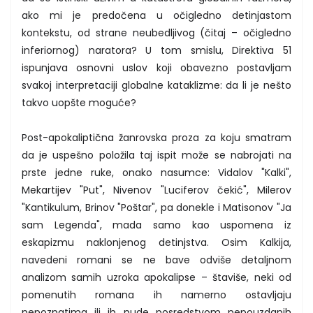
ako mi je predočena u očigledno detinjastom
kontekstu, od strane neubedljivog (čitaj – očigledno
inferiornog) naratora? U tom smislu, Direktiva 51
ispunjava osnovni uslov koji obavezno postavljam
svakoj interpretaciji globalne kataklizme: da li je nešto
takvo uopšte moguće?
Post-apokaliptična žanrovska proza za koju smatram
da je uspešno položila taj ispit može se nabrojati na
prste jedne ruke, onako nasumce: Vidalov "Kalki",
Mekartijev "Put", Nivenov "Luciferov čekić", Milerov
"Kantikulum, Brinov "Poštar", pa donekle i Matisonov "Ja
sam Legenda", mada samo kao uspomena iz
eskapizmu naklonjenog detinjstva. Osim Kalkija,
navedeni romani se ne bave odviše detaljnom
analizom samih uzroka apokalipse – štaviše, neki od
pomenutih romana ih namerno ostavljaju
nepoznatima ili ih nude posredstvom nepouzdanih