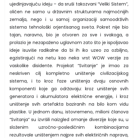
ujedinjavajuću ideju – da sruši takozvani “Veliki Sistem”,
oličen ne samo u državnim strukturama najmoćnijih
zemalja, nego i u samoj organizaciji samoodrživih
sistema tehnološki orjentisanog sveta. Pokret nije bio
tajan, naravno, bio je otvoren za sve i svakoga, a
prolazio je nezapaženo uglavnom zato što je ispoljavao
ideje isuviše radikalne da bi ih iko uzeo za ozbiljno,
egzistirajući na netu kao neka vrst WOW verzije za
vaskolike disidente. Projekat “Svitanje” je imao za
neskriven cilj kompletno uništenje civilizacijskog
sistema, i to kroz faze uništenja dvaju osnovnih
komponenti koje ga održavaju: kroz uništenje svih
generatora i akumulatora električne energije, i kroz
uništenje svih artefakta baziranih na bilo kom vidu
plastike. U jednom danu, istovremeno, milioni članova
“Svitanja” su izvršili naizgled omanje diverzije koje su, u
složenim uzročno-posledičnim kombinacijama
rezultovale uništenjem najpre svih elektiričnih naprava,