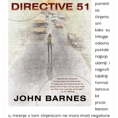
pomiriti
sa
činjenic
om
kako su
trilogije
odavno
postale
najpop
ularniji i
najprofi
tabilniji
format
žanrovs
ke
proze.
Naravn
o, mirenje s tom činjenicom ne mora imati negativne