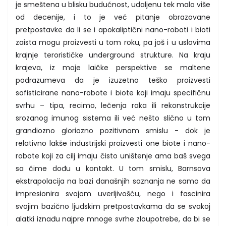
je smeštena u blisku budućnost, udaljenu tek malo više
od decenije, i to je već pitanje obrazovane
pretpostavke da li se i apokaliptični nano-roboti i bioti
zaista mogu proizvesti u tom roku, pa još i u uslovima
krajnje terorističke underground strukture. Na kraju
krajeva, iz moje laičke perspektive se maltene
podrazumeva da je izuzetno teško proizvesti
sofisticirane nano-robote i biote koji imaju specifičnu
svrhu – tipa, recimo, lečenja raka ili rekonstrukcije
srozanog imunog sistema ili već nešto slično u tom
grandiozno gloriozno pozitivnom smislu - dok je
relativno lakše industrijski proizvesti one biote i nano-
robote koji za cilj imaju čisto uništenje ama baš svega
sa čime dođu u kontakt. U tom smislu, Barnsova
ekstrapolacija na bazi današnjih saznanja ne samo da
impresionira svojom uverljivošću, nego i fascinira
svojim bazično ljudskim pretpostavkama da se svakoj
alatki iznađu najpre mnoge svrhe zloupotrebe, da bi se