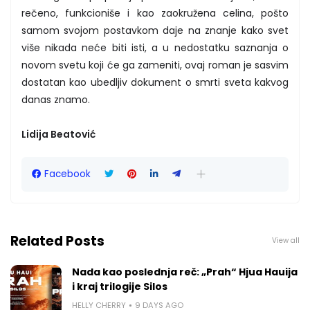
rečeno, funkcioniše i kao zaokružena celina, pošto
samom svojom postavkom daje na znanje kako svet
više nikada neće biti isti, a u nedostatku saznanja o
novom svetu koji će ga zameniti, ovaj roman je sasvim
dostatan kao ubedljiv dokument o smrti sveta kakvog
danas znamo.
Lidija Beatović
Facebook
Related Posts
View all
Nada kao poslednja reč: „Prah“ Hjua Hauija
i kraj trilogije Silos
HELLY CHERRY
9 DAYS AGO