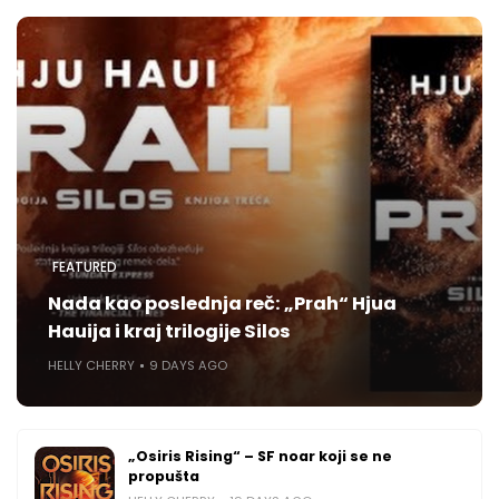
FEATURED
Nada kao poslednja reč: „Prah“ Hjua
Hauija i kraj trilogije Silos
HELLY CHERRY
9 DAYS AGO
„Osiris Rising“ – SF noar koji se ne
propušta