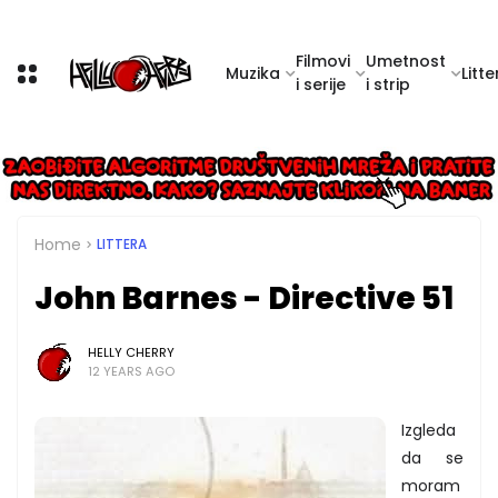
Filmovi
Umetnost
Muzika
Litte
i serije
i strip
Home
LITTERA
John Barnes - Directive 51
HELLY CHERRY
12 YEARS AGO
Izgleda
da se
moram