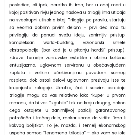
posledice, ali ipak, neretko ih ima, bar u onoj meri u
kojoj pozitivan rivju jednog naslova u trilogiji ima uticaja
na sveokupni utisak o istoj. Trilogije, po pravilu, startuju
sa veoma dobrim prvim delom – prvi deo ima tu
privilegiju da ponudi svežu ideju, zanimljiv pristup,
kompleksan world-building, vizionarski smele
ekstrapolacije (bar kad je u pitanju hardSF pristup),
zdrave temelje žanrovske estetike i obilnu količinu
entuzijazma, uglavnom serviranu u obećavajućem
zapletu i velikim očekivanjima povodom samog
raspleta, dok ostali delovi uglavnom preživaju iste te
krupnjaste zalogaje. Ukratko, čak i sasvim osrednje
trilogije mogu da vas relativno lako “kupe” u prvom
romanu, da bi vas “izgubile” tek na kraju drugog, nakon
čega ostajete u zanimljivoj poziciji garantovanog
potrošača i trećeg dela, makar samo da vidite “ima li
kakvog boljitka”. To je, možda, i temelj ekonomskog
uspeha samog “fenomena trilogija” – ako vam se iole