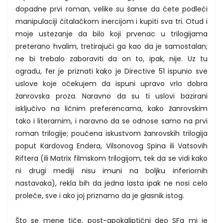
dopadne prvi roman, velike su šanse da ćete podleći
manipulaciji čitalačkom inercijom i kupiti sva tri. Otud i
moje ustezanje da bilo koji prvenac u trilogijama
preterano hvalim, tretirajući ga kao da je samostalan;
ne bi trebalo zaboraviti da on to, ipak, nije. Uz tu
ogradu, fer je priznati kako je Directive 51 ispunio sve
uslove koje očekujem da ispuni upravo vrlo dobra
žanrovska proza. Naravno da su ti uslovi bazirani
isključivo na ličnim preferencama, kako žanrovskim
tako i literarnim, i naravno da se odnose samo na prvi
roman trilogije; poučena iskustvom žanrovskih trilogija
poput Kardovog Endera, Vilsonovog Spina ili Vatsovih
Riftera (ili Matrix filmskom trilogijom, tek da se vidi kako
ni drugi mediji nisu imuni na boljku inferiornih
nastavaka), rekla bih da jedna lasta ipak ne nosi celo
proleće, sve i ako joj priznamo da je glasnik istog.
Što se mene tiče, post-apokaliptični deo SFa mi je