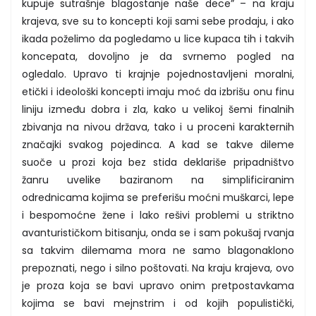
kupuje sutrašnje blagostanje naše dece” – na kraju
krajeva, sve su to koncepti koji sami sebe prodaju, i ako
ikada poželimo da pogledamo u lice kupaca tih i takvih
koncepata, dovoljno je da svrnemo pogled na
ogledalo. Upravo ti krajnje pojednostavljeni moralni,
etički i ideološki koncepti imaju moć da izbrišu onu finu
liniju između dobra i zla, kako u velikoj šemi finalnih
zbivanja na nivou država, tako i u proceni karakternih
značajki svakog pojedinca. A kad se takve dileme
suoče u prozi koja bez stida deklariše pripadništvo
žanru uvelike baziranom na simplificiranim
odrednicama kojima se preferišu moćni muškarci, lepe
i bespomoćne žene i lako rešivi problemi u striktno
avanturističkom bitisanju, onda se i sam pokušaj rvanja
sa takvim dilemama mora ne samo blagonaklono
prepoznati, nego i silno poštovati. Na kraju krajeva, ovo
je proza koja se bavi upravo onim pretpostavkama
kojima se bavi mejnstrim i od kojih populistički,