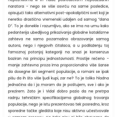
naratora - nego se više osvrću na same posledice,
opisujući tako alternativni post-apokaliptični svet koji je
neretko drastično vremenski udaljen od samog “dana
D”. To je donekle i razumljivo, ako se ima na umu kako
pedanterija ubedljivog prikazivanja globalne kataklizme
zahteva ne samo pozamašno obrazovanje samog
autora, nego i njegovih čitalaca, a u podilaženju toj
famoznoj potonjoj kategoriji na snazi je konsenzus
baziran na principu jednostavnosti. Prostije rečeno -
manje zahtevna proza ima proporcionalno više šanse
da dosegne širi segment populacije, a romani se ipak
pišu da ih što više ljudi kupi, zar ne? To je toliko hladna
jednačina da i ja moram da je poštujem, sve i ako je
prezirem. Zato je i Vidal dobro pazio da ne pretrpa
radnju tehničkim specifikacijama globalnog trovanja
populacije, nego je istu prezentovao tek posredno, kroz
sporedne tačke gledišta koje nisu aktivno učestvovale