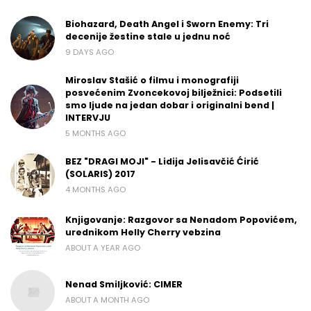
Biohazard, Death Angel i Sworn Enemy: Tri
decenije žestine stale u jednu noć
9 DAYS AGO
Miroslav Stašić o filmu i monografiji
posvećenim Zvoncekovoj bilježnici: Podsetili
smo ljude na jedan dobar i originalni bend |
INTERVJU
5 MONTHS AGO
BEZ "DRAGI MOJI" - Lidija Jelisavčić Ćirić
(SOLARIS) 2017
4 MONTHS AGO
Knjigovanje: Razgovor sa Nenadom Popovićem,
urednikom Helly Cherry vebzina
ABOUT A YEAR AGO
Nenad Smiljković: CIMER
ABOUT A MONTH AGO