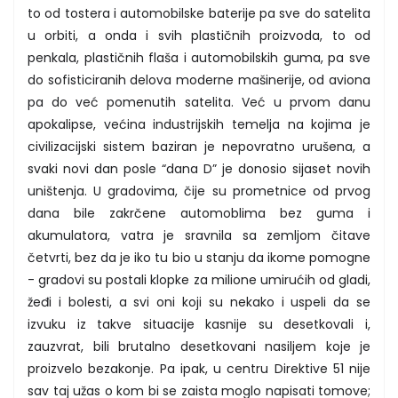
to od tostera i automobilske baterije pa sve do satelita
u orbiti, a onda i svih plastičnih proizvoda, to od
penkala, plastičnih flaša i automobilskih guma, pa sve
do sofisticiranih delova moderne mašinerije, od aviona
pa do već pomenutih satelita. Već u prvom danu
apokalipse, većina industrijskih temelja na kojima je
civilizacijski sistem baziran je nepovratno urušena, a
svaki novi dan posle “dana D” je donosio sijaset novih
uništenja. U gradovima, čije su prometnice od prvog
dana bile zakrčene automoblima bez guma i
akumulatora, vatra je sravnila sa zemljom čitave
četvrti, bez da je iko tu bio u stanju da ikome pomogne
- gradovi su postali klopke za milione umirućih od gladi,
žeđi i bolesti, a svi oni koji su nekako i uspeli da se
izvuku iz takve situacije kasnije su desetkovali i,
zauzvrat, bili brutalno desetkovani nasiljem koje je
proizvelo bezakonje. Pa ipak, u centru Direktive 51 nije
sav taj užas o kom bi se zaista moglo napisati tomove;