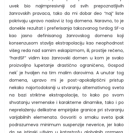
uvek bio najimpresivniji od svih prepoznatljivih
žanrovskih pravaca, tako da mi dobar deo “naj” liste
pokrivaju upravo naslovi iz tog domena. Naravno, to je
donekle rezultat i preferisanja takozvanog tvrdog SF-a
kao jasno definisanog žanrovskog domena koji
konsenzusom stavlja ekstrapolaciju kao neophodnost
višeg reda nad samim eskapizmom, ili, prostije rečeno,
“hardSF” vidim kao žanrovski domen u kom je svako
proizvoljno lupetanje drastično ograničeno, Gospod
nek' je hvaljen na tim malim darovima. A unutar tog
domena, upravo mi je post-apokaliptični pristup
nekako najortodoksniji u stvaranju alternativnog sveta
na bazi striktne ekstrapolacije, to kako po svom
shvatanju vremenske i karakterne dinamike, tako i po
neprelaženju delikatne empirijske granice pri stvaranju
varijabilnih elemenata. Govoriti o smaku sveta ipak
podrazumeva minimum suspenzije neverice, jer kako
da se istinski uživim u katastrofu globalnih razmera,