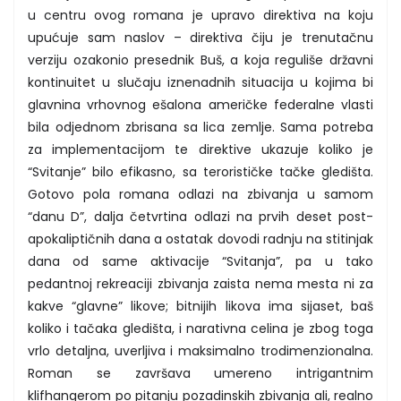
u centru ovog romana je upravo direktiva na koju
upućuje sam naslov – direktiva čiju je trenutačnu
verziju ozakonio presednik Buš, a koja reguliše državni
kontinuitet u slučaju iznenadnih situacija u kojima bi
glavnina vrhovnog ešalona američke federalne vlasti
bila odjednom zbrisana sa lica zemlje. Sama potreba
za implementacijom te direktive ukazuje koliko je
“Svitanje” bilo efikasno, sa terorističke tačke gledišta.
Gotovo pola romana odlazi na zbivanja u samom
“danu D”, dalja četvrtina odlazi na prvih deset post-
apokaliptičnih dana a ostatak dovodi radnju na stitinjak
dana od same aktivacije “Svitanja”, pa u tako
pedantnoj rekreaciji zbivanja zaista nema mesta ni za
kakve “glavne” likove; bitnijih likova ima sijaset, baš
koliko i tačaka gledišta, i narativna celina je zbog toga
vrlo detaljna, uverljiva i maksimalno trodimenzionalna.
Roman se završava umereno intrigantnim
klifhangerom po pitanju pozadinskih zbivanja ali, realno