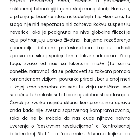
pošasti modernog doba, oličenih u pesticidima,
nuklearnoj tehnologiji i genetskoj manipulaciji. Naravno,
u pitanju je bazična ideja nekadašnjih hipi-komuna, te
stoga nije niti nepoznata niti zahteva ikakvu suspenziju
neverice, iako je podignuta na nivo globalne filozofije
koju pothranjuju upravo životna i karijerna razočarenja
generacije dot.com profesionalaca, koji su odrasli
upravo na silnoj sprdnji tim i takvim idealima. Zbog
toga, svako od nas sa lakoćom može (to samo
donekle, naravno) da se poistoveti sa takvom pomalo
romantičnom vizijom “povratka prirodi”, bar u onoj meri
u kojoj smo sposobni da sebi tu viziju uobličimo, sve
sedeći u tehnološki sofisticiranoj udobnosti sadašnjice.
Čovek je zverka najviše sklona kompromisima upravo
onda kada nije svesna sopstvenog kompromitovanja,
tako da ne bi trebalo da nas čude njihova naivna
uverenja o “beskrvnim revolucijama”, o “kontrolisanoj
kolateralnoj šteti” i o “razumnim žrtvama kojima se