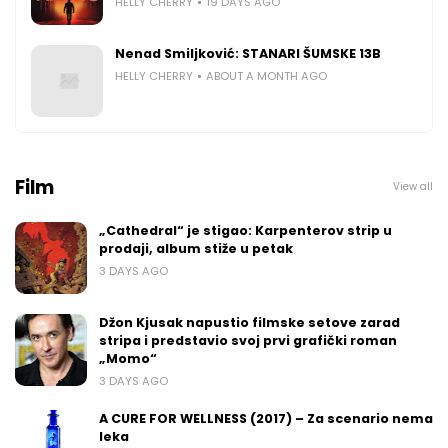
HELLY CHERRY
19 DAYS AGO
Nenad Smiljković: STANARI ŠUMSKE 13B
HELLY CHERRY
ABOUT A MONTH AGO
Film
View all
„Cathedral“ je stigao: Karpenterov strip u
prodaji, album stiže u petak
3 DAYS AGO
Džon Kjusak napustio filmske setove zarad
stripa i predstavio svoj prvi grafički roman
„Momo“
3 DAYS AGO
A CURE FOR WELLNESS (2017) – Za scenario nema
leka