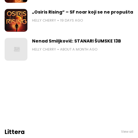
„Osiris Rising“ – SF noar koji se ne propušta
HELLY CHERRY
19 DAYS AGO
Nenad Smiljković: STANARI ŠUMSKE 13B
HELLY CHERRY
ABOUT A MONTH AGO
Littera
View all