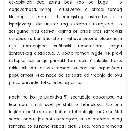
eskapistički deo žanra beži kao od kuge – o
odgovornosti, ličnoj i društvenoj, o prirodi samog
klasnog sistema i hijerarhijskog ustrojstva i o
ispoljavanju sile unutar tog sistema i ustrojstva. To
zasigurno nisu aspekti kojima se prilazi kroz žanrovski
eskapizam, baš kao što ni njihova prozna elaboracija
nije namenjena suštinski neodraslom jezgru
žanrovskog čitalaštva. A pošto roman nigde ne pravi
ustupke koji bi ga primakli tom delu čitalačke baze,
rekla bih da je ovo roman osuđen na ograničenu
popularnost. Niko neće da se satre od trčanja da ovu
prozu prevede, toliko je bar sigurno.
Način na koji je Direktiva 51 isporučuje apokalipsu na
lepi nam i mili svet je striktno tehnološki, što je i
logično, pošto se sofisticirana tehnologija može uništiti
samo onom još sofisticiranijom, a za potrebe ovog
romana, to su nano-roboti i bioti. E sad, radnja romana