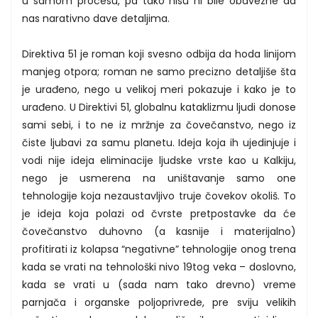
u samom procesu, pa tako nisu ni bile obavezne da
nas narativno dave detaljima.
Direktiva 51 je roman koji svesno odbija da hoda linijom
manjeg otpora; roman ne samo precizno detaljiše šta
je urađeno, nego u velikoj meri pokazuje i kako je to
urađeno. U Direktivi 51, globalnu kataklizmu ljudi donose
sami sebi, i to ne iz mržnje za čovečanstvo, nego iz
čiste ljubavi za samu planetu. Ideja koja ih ujedinjuje i
vodi nije ideja eliminacije ljudske vrste kao u Kalkiju,
nego je usmerena na uništavanje samo one
tehnologije koja nezaustavljivo truje čovekov okoliš. To
je ideja koja polazi od čvrste pretpostavke da će
čovečanstvo duhovno (a kasnije i materijalno)
profitirati iz kolapsa “negativne” tehnologije onog trena
kada se vrati na tehnološki nivo 19tog veka – doslovno,
kada se vrati u (sada nam tako drevno) vreme
parnjača i organske poljoprivrede, pre sviju velikih