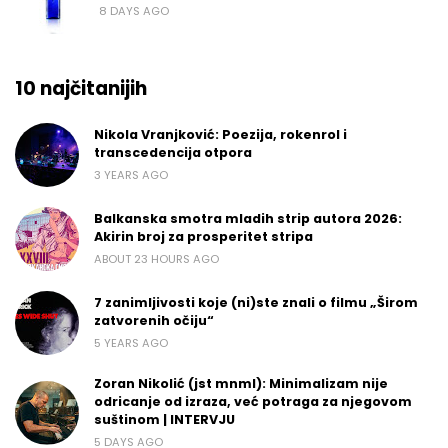
8 DAYS AGO
10 najčitanijih
Nikola Vranjković: Poezija, rokenrol i
transcedencija otpora
3 YEARS AGO
Balkanska smotra mladih strip autora 2026:
Akirin broj za prosperitet stripa
ABOUT 23 HOURS AGO
7 zanimljivosti koje (ni)ste znali o filmu „Širom
zatvorenih očiju“
5 YEARS AGO
Zoran Nikolić (jst mnml): Minimalizam nije
odricanje od izraza, već potraga za njegovom
suštinom | INTERVJU
5 DAYS AGO