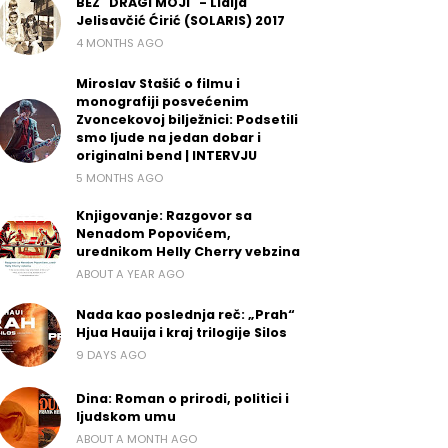
BEZ "DRAGI MOJI" - Lidija
Jelisavčić Ćirić (SOLARIS) 2017
4 MONTHS AGO
Miroslav Stašić o filmu i
monografiji posvećenim
Zvoncekovoj bilježnici: Podsetili
smo ljude na jedan dobar i
originalni bend | INTERVJU
5 MONTHS AGO
Knjigovanje: Razgovor sa
Nenadom Popovićem,
urednikom Helly Cherry vebzina
ABOUT A YEAR AGO
Nada kao poslednja reč: „Prah“
Hjua Hauija i kraj trilogije Silos
9 DAYS AGO
Dina: Roman o prirodi, politici i
ljudskom umu
ABOUT A MONTH AGO