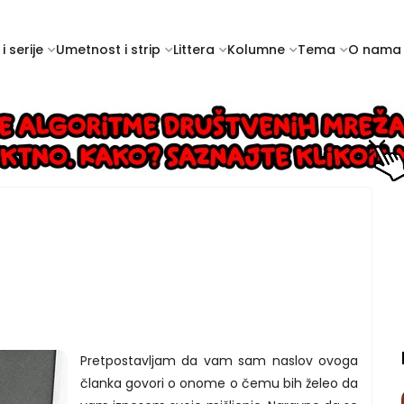
i serije
Umetnost i strip
Littera
Kolumne
Tema
O nama
Pretpostavljam da vam sam naslov ovoga
članka govori o onome o čemu bih želeo da