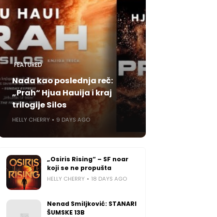
FEATURED
Nada kao poslednja reč:
„Prah“ Hjua Hauija i kraj
trilogije Silos
HELLY CHERRY
9 DAYS AGO
„Osiris Rising“ – SF noar
koji se ne propušta
HELLY CHERRY
18 DAYS AGO
Nenad Smiljković: STANARI
ŠUMSKE 13B