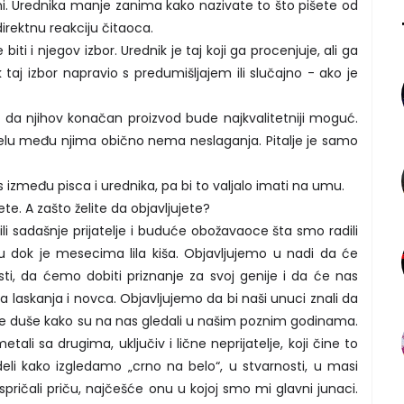
. Urednika manje zanima kako nazivate to što pišete od
direktnu reakciju čitaoca.
 biti i njegov izbor. Urednik je taj koji ga procenjuje, ali ga
taj izbor napravio s predumišljajem ili slučajno - ako je
le da njihov konačan proizvod bude najkvalitetniji moguć.
delu među njima obično nema neslaganja. Pitalje je samo
 između pisca i urednika, pa bi to valjalo imati na umu.
ete. A zašto želite da objavljujete?
i sadašnje prijatelje i buduće obožavaoce šta smo radili
u dok je mesecima lila kiša. Objavljujemo u nadi da će
ti, da ćemo dobiti priznanje za svoj genije i da će nas
a laskanja i novca. Objavljujemo da bi naši unuci znali da
e duše kako su na nas gledali u našim poznim godinama.
li sa drugima, uključiv i lične neprijatelje, koji čine to
eli kako izgledamo „crno na belo“, u stvarnosti, u masi
pričali priču, najčešće onu u kojoj smo mi glavni junaci.