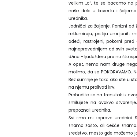
velikim „o“, te se bacamo na 
naše delo u kovertu i šalje
urednika.
Jadničci za žaljenje. Ponizni od
reklamiraju, prstiju umrljanih 
odeći, rastrojeni, pokorni p
najnepravednijem od svih svet
džina - ljudoždera pre no što isp
A opet, nema nam druge nego 
molimo, da se POKORAVAMO. Neš
Bez sumnje je tako ako ste u sta
na njemu prolivati krv.
Probudite se na trenutak iz ovo
smilujete na ovakvo stvorenje
prepoznali urednika.
Svi smo mi zapravo urednici.
znamo zašto, ali češće znamo
sredstvo, mesto gde možemo jav