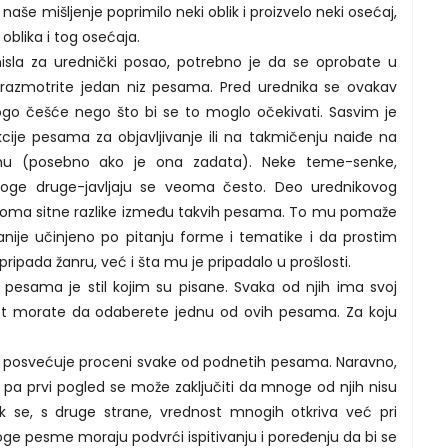
i naše mišljenje poprimilo neki oblik i proizvelo neki osećaj,
 oblika i tog osećaja.
isla za urednički posao, potrebno je da se oprobate u
 razmotrite jedan niz pesama. Pred urednika se ovakav
ogo češće nego što bi se to moglo očekivati. Sasvim je
cije pesama za objavljivanje ili na takmičenju naiđe na
mu (posebno ako je ona zadata). Neke teme-senke,
mnoge druge-javljaju se veoma često. Deo urednikovog
veoma sitne razlike između takvih pesama. To mu pomaže
anije učinjeno po pitanju forme i tematike i da prostim
ipada žanru, već i šta mu je pripadalo u prošlosti.
pesama je stil kojim su pisane. Svaka od njih ima svoj
et morate da odaberete jednu od ovih pesama. Za koju
e posvećuje proceni svake od podnetih pesama. Naravno,
eć pa prvi pogled se može zaključiti da mnoge od njih nisu
 se, s druge strane, vrednost mnogih otkriva već pri
ge pesme moraju podvrći ispitivanju i poređenju da bi se