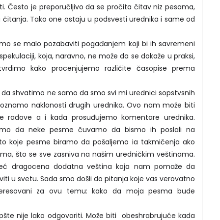
sti. Često je preporučljivo da se pročita čitav niz pesama,
čitanja. Tako one ostaju u podsvesti urednika i same od
emo se malo pozabaviti pogađanjem koji bi ih savremeni
 spekulaciji, koja, naravno, ne može da se dokaže u praksi,
rdimo kako procenjujemo različite časopise prema
 da shvatimo ne samo da smo svi mi urednici sopstvsnih
oznamo naklonosti drugih urednika. Ovo nam može biti
e radove a i kada prosuđujemo komentare urednika.
emo da neke pesme čuvamo da bismo ih poslali na
 to koje pesme biramo da pošaljemo ia takmičenja ako
jima, što se sve zasniva na našim uredničkim veštinama.
, već dragocena dodatna veština koja nam pomaže da
i u svetu. Sada smo došli do pitanja koje vas verovatno
teresovani za ovu temu: kako da moja pesma bude
pšte nije lako odgovoriti. Može biti obeshrabrujuće kada