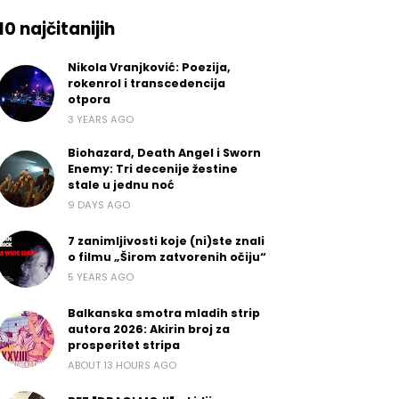
10 najčitanijih
Nikola Vranjković: Poezija,
rokenrol i transcedencija
otpora
3 YEARS AGO
Biohazard, Death Angel i Sworn
Enemy: Tri decenije žestine
stale u jednu noć
9 DAYS AGO
7 zanimljivosti koje (ni)ste znali
o filmu „Širom zatvorenih očiju“
5 YEARS AGO
Balkanska smotra mladih strip
autora 2026: Akirin broj za
prosperitet stripa
ABOUT 13 HOURS AGO