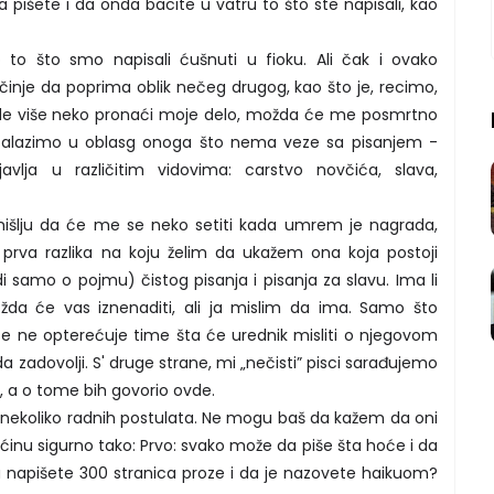
a pišete i da onda bacite u vatru to što ste napisali, kao
o što smo napisali ćušnuti u fioku. Ali čak i ovako
očinje da poprima oblik nečeg drugog, kao što je, recimo,
e više neko pronaći moje delo, možda će me posmrtno
o zalazimo u oblasg onoga što nema veze sa pisanjem -
avlja u različitim vidovima: carstvo novčića, slava,
mišlju da će me se neko setiti kada umrem je nagrada,
 prva razlika na koju želim da ukažem ona koja postoji
samo o pojmu) čistog pisanja i pisanja za slavu. Ima li
ožda će vas iznenaditi, ali ja mislim da ima. Samo što
se ne opterećuje time šta će urednik misliti o njegovom
 zadovolji. S' druge strane, mi „nečisti” pisci sarađujemo
 a o tome bih govorio ovde.
 nekoliko radnih postulata. Ne mogu baš da kažem da oni
većinu sigurno tako: Prvo: svako može da piše šta hoće i da
 napišete 300 stranica proze i da je nazovete haikuom?