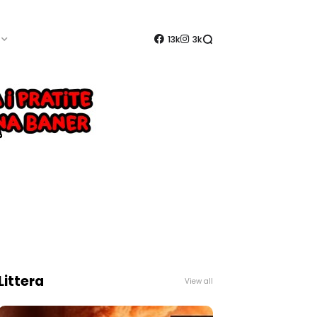
13k
3k
Littera
View all