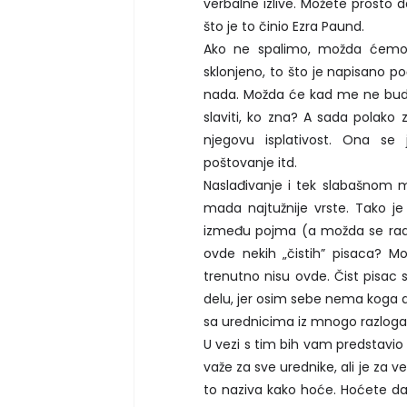
verbalne izlive. Možete prosto d
što je to činio Ezra Paund.
Ako ne spalimo, možda ćemo t
sklonjeno, to što je napisano p
nada. Možda će kad me ne bud
slaviti, ko zna? A sada polak
njegovu isplativost. Ona se j
poštovanje itd.
Naslađivanje i tek slabašnom 
mada najtužnije vrste. Tako je
između pojma (a možda se radi 
ovde nekih „čistih” pisaca? M
trenutno nisu ovde. Čist pisac 
delu, jer osim sebe nema koga da
sa urednicima iz mnogo razloga,
U vezi s tim bih vam predstavio
važe za sve urednike, ali je za 
to naziva kako hoće. Hoćete da