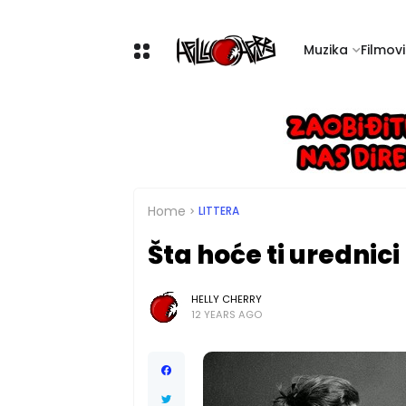
Muzika
Filmovi 
Home
LITTERA
Šta hoće ti urednici
HELLY CHERRY
12 YEARS AGO