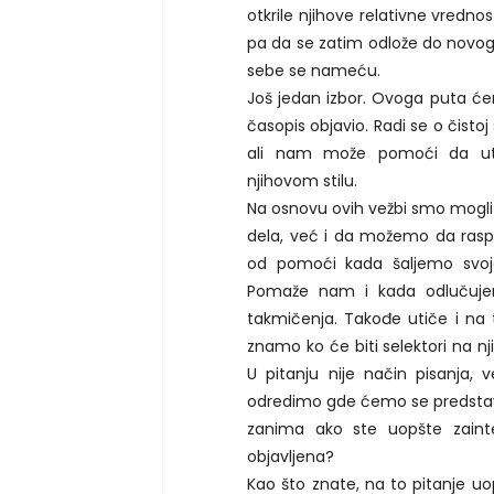
otkrile njihove relativne vredno
pa da se zatim odlože do novog 
sebe se nameću.
Još jedan izbor. Ovoga puta ć
časopis objavio. Radi se o čistoj
ali nam može pomoći da utv
njihovom stilu.
Na osnovu ovih vežbi smo mogli
dela, već i da možemo da rasp
od pomoći kada šaljemo svoj
Pomaže nam i kada odlučuj
takmičenja. Takođe utiče i na
znamo ko će biti selektori na n
U pitanju nije način pisanja
odredimo gde ćemo se predstavit
zanima ako ste uopšte zain
objavljena?
Kao što znate, na to pitanje uo