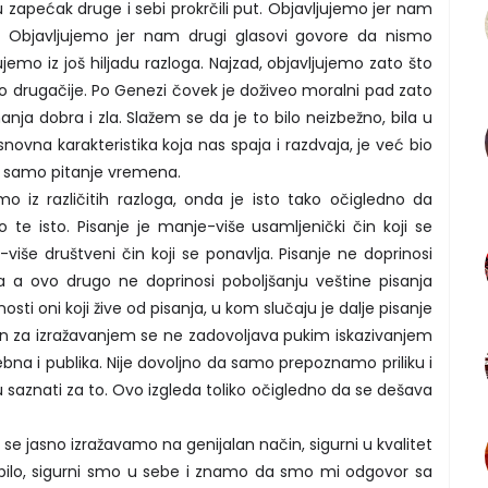
 zapećak druge i sebi prokrčili put. Objavljujemo jer nam
i. Objavljujemo jer nam drugi glasovi govore da nismo
jemo iz još hiljadu razloga. Najzad, objavljujemo zato što
 drugačije. Po Genezi čovek je doživeo moralni pad zato
nja dobra i zla. Slažem se da je to bilo neizbežno, bila u
osnovna karakteristika koja nas spaja i razdvaja, je već bio
io samo pitanje vremena.
o iz različitih razloga, onda je isto tako očigledno da
no te isto. Pisanje je manje-više usamljenički čin koji se
-više društveni čin koji se ponavlja. Pisanje ne doprinosi
a a ovo drugo ne doprinosi poboljšanju veštine pisanja
osti oni koji žive od pisanja, u kom slučaju je dalje pisanje
 za izražavanjem se ne zadovoljava pukim iskazivanjem
ebna i publika. Nije dovoljno da samo prepoznamo priliku i
ju saznati za to. Ovo izgleda toliko očigledno da se dešava
se jasno izražavamo na genijalan način, sigurni u kvalitet
 bilo, sigurni smo u sebe i znamo da smo mi odgovor sa