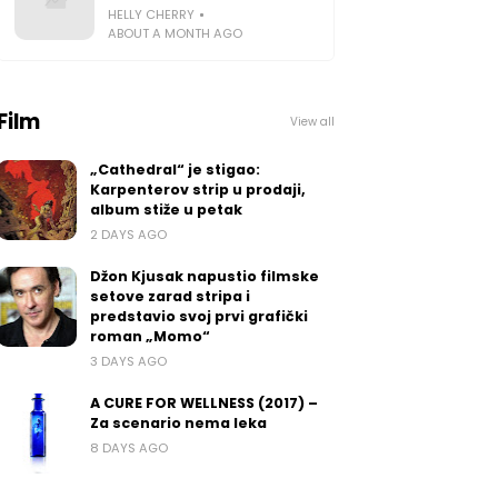
HELLY CHERRY
ABOUT A MONTH AGO
Film
View all
„Cathedral“ je stigao:
Karpenterov strip u prodaji,
album stiže u petak
2 DAYS AGO
Džon Kjusak napustio filmske
setove zarad stripa i
predstavio svoj prvi grafički
roman „Momo“
3 DAYS AGO
A CURE FOR WELLNESS (2017) –
Za scenario nema leka
8 DAYS AGO