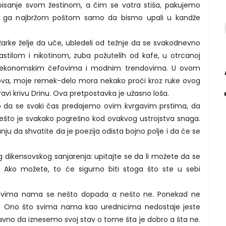
pisanje svom žestinom, a čim se vatra stiša, pakujemo
mo ga najbržom poštom samo da bismo upali u kandže
 žarke želje da uče, ubledeli od težnje da se svakodnevno
mastilom i nikotinom, zuba požutelih od kafe, u otrcanoj
red ekonomskim ćefovima i modnim trendovima. U ovom
ova, moje remek-delo mora nekako proći kroz ruke ovog
ravi krivu Drinu. Ova pretpostavka je užasno loša.
da se svaki čas predajemo ovim kvrgavim prstima, da
to je svakako pogrešno kod ovakvog ustrojstva snaga.
nju da shvatite da je poezija odista bojno polje i da će se
g dikensovskog sanjarenja: upitajte se da li možete da se
. Ako možete, to će sigurno biti stoga što ste u sebi
 Svima nama se nešto dopada a nešto ne. Ponekad ne
. Ono što svima nama kao urednicima nedostaje jeste
no da iznesemo svoj stav o tome šta je dobro a šta ne.