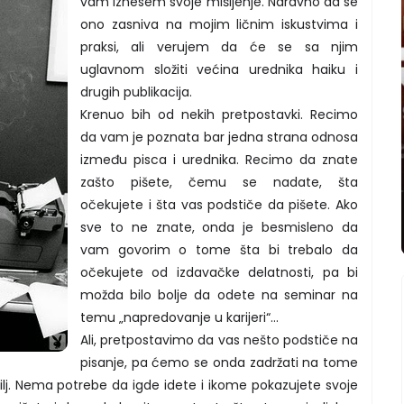
vam iznesem svoje mišljenje. Naravno da se
ono zasniva na mojim ličnim iskustvima i
praksi, ali verujem da će se sa njim
uglavnom složiti većina urednika haiku i
drugih publikacija.
Krenuo bih od nekih pretpostavki. Recimo
da vam je poznata bar jedna strana odnosa
između pisca i urednika. Recimo da znate
zašto pišete, čemu se nadate, šta
očekujete i šta vas podstiče da pišete. Ako
sve to ne znate, onda je besmisleno da
vam govorim o tome šta bi trebalo da
očekujete od izdavačke delatnosti, pa bi
možda bilo bolje da odete na seminar na
temu „napredovanje u karijeri“...
Ali, pretpostavimo da vas nešto podstiče na
pisanje, pa ćemo se onda zadržati na tome
ilj. Nema potrebe da igde idete i ikome pokazujete svoje