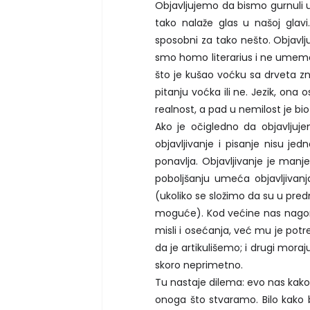
Objavljujemo da bismo gurnuli u
tako nalaže glas u našoj glav
sposobni za tako nešto. Objavlju
smo homo literarius i ne umemo
što je kušao voćku sa drveta zna
pitanju voćka ili ne. Jezik, ona 
realnost, a pad u nemilost je b
Ako je očigledno da objavljujem
objavljivanje i pisanje nisu jed
ponavlja. Objavljivanje je manje
poboljšanju umeća objavljivanj
(ukoliko se složimo da su u predn
moguće). Kod većine nas nagon
misli i osećanja, već mu je potr
da je artikulišemo; i drugi mora
skoro neprimetno.
Tu nastaje dilema: evo nas kako 
onoga što stvaramo. Bilo kako