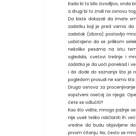
Kada bi to bilo izvodljivo, onda b
a drugi bi to znali na osnovu tog
Da biste dokazali da imate sm
zadatku koji je pred vama: da
zadatak (izbora) postavlja mn
uobičajeno da se prilikom selek
nekoliko pesama na istu te
ogledala, cvetovi trešnje i 
zadatka je da uoči ponekad i 
i da dođe do saznanja šta je r
pogledom prosudi ne samo šta pr
Druga osnova za procenjivanje 
sopstveni osećaj za njega. Op
ćete se odlučiti?
Kao što vidite, mnogo pažnje s
nije uvek teško raščlaniti ih: v
vredne da budu objavljene dok
prvom čitanju. No, često se mno