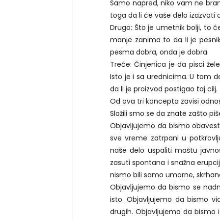
Samo napred, niko vam ne brani
toga da li će vaše delo izazvati 
Drugo: Što je umetnik bolji, to će
manje zanima to da li je pesnik 
pesma dobra, onda je dobra.
Treće: Činjenica je da pisci že
Isto je i sa urednicima. U tom 
da li je proizvod postigao taj cilj.
Od ova tri koncepta zavisi odnos
Složili smo se da znate zašto piš
Objavljujemo da bismo obavestil
sve vreme zatrpani u potkrovlj
naše delo uspaliti maštu javnos
zasuti spontana i snažna erupcij
nismo bili samo umorne, skrhan
Objavljujemo da bismo se nadmeta
isto. Objavljujemo da bismo vid
drugih. Objavljujemo da bismo is