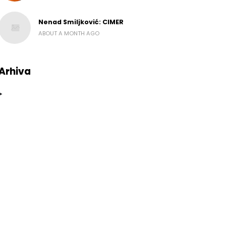
Nenad Smiljković: CIMER
ABOUT A MONTH AGO
Arhiva