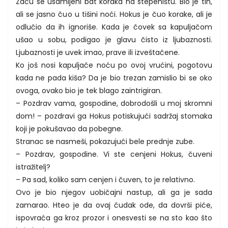
Začu se usamljeni bat koraka na stepeništu. Bio je tih,
ali se jasno čuo u tišini noći. Hokus je čuo korake, ali je
odlučio da ih ignoriše. Kada je čovek sa kapuljačom
ušao u sobu, podigao je glavu čisto iz ljubaznosti.
Ljubaznosti je uvek imao, prave ili izveštačene.
Ko još nosi kapuljače noću po ovoj vrućini, pogotovu
kada ne pada kiša? Da je bio trezan zamislio bi se oko
ovoga, ovako bio je tek blago zaintrigiran.
– Pozdrav vama, gospodine, dobrodošli u moj skromni
dom! – pozdravi ga Hokus potiskujući sadržaj stomaka
koji je pokušavao da pobegne.
Stranac se nasmeši, pokazujući bele prednje zube.
– Pozdrav, gospodine. Vi ste cenjeni Hokus, čuveni
istražitelj?
– Pa sad, koliko sam cenjen i čuven, to je relativno.
Ovo je bio njegov uobičajni nastup, ali ga je sada
zamarao. Hteo je da ovaj čudak ode, da dovrši piće,
ispovraća ga kroz prozor i onesvesti se na sto kao što