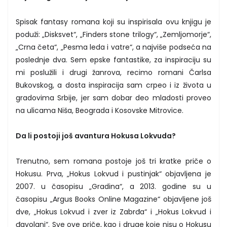
Spisak fantasy romana koji su inspirisala ovu knjigu je
poduži: „Disksvet“, „Finders stone trilogy“, „Zemljomorje“,
„Crna četa“, „Pesma leda i vatre“, a najviše podseća na
poslednje dva. Sem epske fantastike, za inspiraciju su
mi poslužili i drugi žanrova, recimo romani Čarlsa
Bukovskog, a dosta inspiracija sam crpeo i iz života u
gradovima Srbije, jer sam dobar deo mladosti proveo
na ulicama Niša, Beograda i Kosovske Mitrovice.
Da li postoji još avantura Hokusa Lokvuda?
Trenutno, sem romana postoje još tri kratke priče o
Hokusu. Prva, „Hokus Lokvud i pustinjak“ objavljena je
2007. u časopisu „Gradina“, a 2013. godine su u
časopisu „Argus Books Online Magazine“ objavljene još
dve, „Hokus Lokvud i zver iz Zabrđa“ i „Hokus Lokvud i
đavolani“. Sve ove priče, kao i druge koje nisu o Hokusu