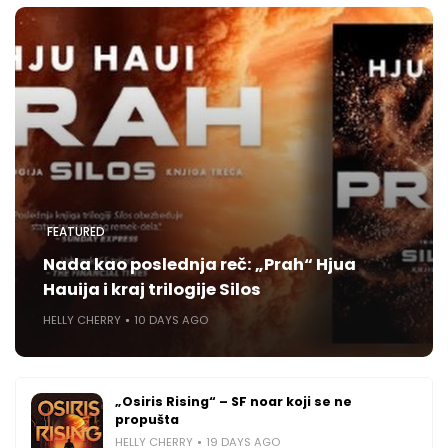
FEATURED
Nada kao poslednja reč: „Prah“ Hjua
Hauija i kraj trilogije Silos
HELLY CHERRY
10 DAYS AGO
„Osiris Rising“ – SF noar koji se ne
propušta
HELLY CHERRY
19 DAYS AGO