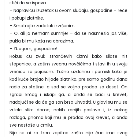
stići da se ispava.
– Napraviću izuzetak u ovom slučaju, gospodine – reče
i pokupi zlatnike.
– Smatrajte zadatak izvršenim.
– O, ali ja nemam sumnje! – da se nasmešio još više,
pukla bi mu koža na obrazima.
– Zbogom, gospodine!
Hokus ču zvuk strančevih čizmi kako silaze niz
stepenice, a zatim zvecnu novčićima i stavi ih u svoju
vrećicu za pojasom. Tužno uzdahnu i pomisli kako je
kod kuće brojao hiljade zlatnika, pre samo godinu dana
radio za stotine, a sad se voljno prodao za deset. On
zgrabi krčag i iskapi ga, a onda se baci u krevet,
nadajući se da će ga san brzo uhvatiti. U glavi su mu se
vrtele slike doma, nekih ranijih poslova i, iz nekog
razloga, gnoma koji mu je prodao ovaj krevet, a onda
sve nestaše u crnilu.
Nije se ni za tren zapitao zašto nije čuo ime svog