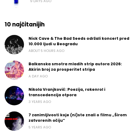
9 DAYS AGO
10 najčitanijih
Nick Cave & The Bad Seeds održali koncert pred
10.000 ljudi u Beogradu
ABOUT 5 HOURS AGO
Balkanska smotra mladih strip autora 2026:
Akirin broj za prosperitet stripa
A DAY AGO
Nikola Vranjković: Poezija, rokenrol i
transcedencija otpora
3 YEARS AGO
7 zanimljivosti koje (ni)ste znali o filmu „Širom
zatvorenih očiju“
5 YEARS AGO