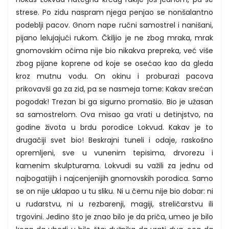
strese. Po zidu naspram njega penjao se nonšalantno
podeblji pacov. Gnom nape ručni samostrel i nanišani,
pijano lelujajući rukom. Čkiljio je ne zbog mraka, mrak
gnomovskim očima nije bio nikakva prepreka, već više
zbog pijane koprene od koje se osećao kao da gleda
kroz mutnu vodu. On okinu i proburazi pacova
prikovavši ga za zid, pa se nasmeja tome: Kakav srećan
pogodak! Trezan bi ga sigurno promašio. Bio je užasan
sa samostrelom. Ova misao ga vrati u detinjstvo, na
godine života u brdu porodice Lokvud. Kakav je to
drugačiji svet bio! Beskrajni tuneli i odaje, raskošno
opremljeni, sve u vunenim tepisima, drvorezu i
kamenim skulpturama. Lokvudi su važili za jednu od
najbogatijih i najcenjenijih gnomovskih porodica. Samo
se on nije uklapao u tu sliku. Ni u čemu nije bio dobar: ni
u rudarstvu, ni u rezbarenji, magiji, streličarstvu ili
trgovini. Jedino što je znao bilo je da priča, umeo je bilo