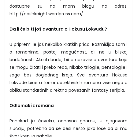
dostupne su na mom blogu na adresi
http://nashknight.wordpress.com/
Da li će biti još avantura o Hokusu Lokvudu?
U pripremi je još nekoliko kratkih priča. Razmišljao sam i
o romanima, postoji mogućnost, ali ne u bliskoj
budućnosti. Ako ih bude, biće nezavisne avanture koje
se mogu čitati i preko reda, nikako trilogije, pentalogije i
sage bez doglednog kraja. Sve avanture Hokusa
Lokvude biće u formi detektivskih romana više nego u
obliku standardnih direktno povezanih fantasy serijala.
Odlomak iz romana
Ponekad je čoveku, odnosno gnomu, u njegovom
slučaju, potrebno da se desi nešto jako loše da bi mu
život krenuo nabolje.