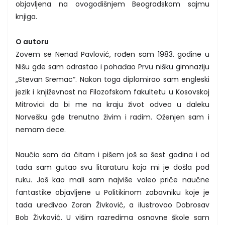
objavljena na ovogodišnjem Beogradskom sajmu
knjiga.
O autoru
Zovem se Nenad Pavlović, rođen sam 1983. godine u
Nišu gde sam odrastao i pohađao Prvu nišku gimnaziju
„Stevan Sremac“. Nakon toga diplomirao sam engleski
jezik i književnost na Filozofskom fakultetu u Kosovskoj
Mitrovici da bi me na kraju život odveo u daleku
Norvešku gde trenutno živim i radim. Oženjen sam i
nemam dece.
Naučio sam da čitam i pišem još sa šest godina i od
tada sam gutao svu litaraturu koja mi je došla pod
ruku. Još kao mali sam najviše voleo priče naučne
fantastike objavljene u Politikinom zabavniku koje je
tada uređivao Zoran Živković, a ilustrovao Dobrosav
Bob Živković. U višim razredima osnovne škole sam