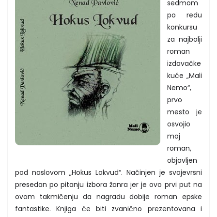
sedmom
po redu
konkursu
za najbolji
roman
izdavačke
kuće „Mali
Nemo“,
prvo
mesto je
osvojio
moj
roman,
objavljen
pod naslovom „Hokus Lokvud“. Načinjen je svojevrsni
presedan po pitanju izbora žanra jer je ovo prvi put na
ovom takmičenju da nagradu dobije roman epske
fantastike. Knjiga će biti zvanično prezentovana i