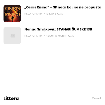
„Osiris Rising“ – SF noar koji se ne propušta
HELLY CHERRY
19 DAYS AGO
Nenad Smiljković: STANARI ŠUMSKE 13B
HELLY CHERRY
ABOUT A MONTH AGO
Littera
View all