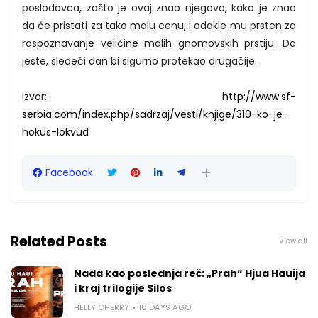
poslodavca, zašto je ovaj znao njegovo, kako je znao
da će pristati za tako malu cenu, i odakle mu prsten za
raspoznavanje veličine malih gnomovskih prstiju. Da
jeste, sledeći dan bi sigurno protekao drugačije.
Izvor:
http://www.sf-
serbia.com/index.php/sadrzaj/vesti/knjige/310-ko-je-
hokus-lokvud
Facebook
Related Posts
View all
Nada kao poslednja reč: „Prah“ Hjua Hauija
i kraj trilogije Silos
HELLY CHERRY
10 DAYS AGO