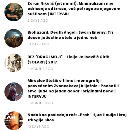
Zoran Nikolić (jst mnml): Minimalizam nije
odricanje od izraza, već potraga za njegovom
suštinom | INTERVJU
6 DAYS AGO
Biohazard, Death Angel i Sworn Enemy: Tri
decenije žestine stale u jednu noć
10 DAYS AGO
BEZ "DRAGI MOJI" - Lidija Jelisavčić Ćirić
(SOLARIS) 2017
4 MONTHS AGO
Miroslav Stašić o filmu i monografiji
posvećenim Zvoncekovoj bilježnici: Podsetili
smo ljude na jedan dobar i originalni bend |
INTERVJU
5 MONTHS AGO
Nada kao poslednja reč: „Prah“ Hjua Hauija i kraj
trilogije Silos
10 DAYS AGO