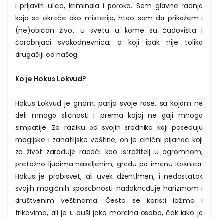
i prljavih ulica, kriminala i poroka. Sem glavne radnje
koja se okreće oko misterije, hteo sam da prikažem i
(ne)običan život u svetu u kome su čudovišta i
čarobnjaci svakodnevnica, a koji ipak nije toliko
drugačiji od našeg.
Ko je Hokus Lokvud?
Hokus Lokvud je gnom, parija svoje rase, sa kojom ne
deli mnogo sličnosti i prema kojoj ne gaji mnogo
simpatije. Za razliku od svojih srodnika koji poseduju
magijske i zanatlijske veštine, on je cinični pijanac koji
za život zarađuje radeći kao istražitelj u ogromnom,
pretežno ljudima naseljenim, gradu po imenu Košnica.
Hokus je probisvet, ali uvek džentlmen, i nedostatak
svojih magičnih sposobnosti nadoknađuje harizmom i
društvenim veštinama. Često se koristi lažima i
trikovima, ali je u duši jako moralna osoba, čak iako je