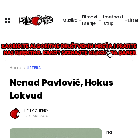
Filmovi
Umetnost
Muzika
Litte
i serije
i strip
Home
LITTERA
Nenad Pavlović, Hokus
Lokvud
HELLY CHERRY
12 YEARS AGO
Na