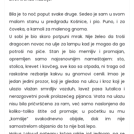
Bila je to noć poput svake druge. Sedeo je sam u svom
malom stanu u predgrađu Košnice, i pio. Puno, i za
čoveka, a kamoli za malenog gnoma.
U sobi je bio skoro potpuni mrak. Nije želeo da troši
dragocen novac na ulje za lampu kad je mogao da ga
potroši na piće. Stan je bio memljiv i promajan,
opremljen samo najosnovnijim nameštajem: sto,
stolica, krevet i kovčeg, sve kao sa otpada, ni traga od
raskošne rezbarije kakvu su gnomovi cenili. Imao je
jedan jedini prozor, koji je gledao na ulicu i kroz koji je
ulazio vlažan smrdljiv vazduh, lavež pasa lutalica i
nerazgovetni povik prolazećeg pijanca. Vrata na ulazu
nisu bila pričvršćena za ram, već samo naslonjena da
koliko-toliko štite od promaje; u početku su mu
„komšije” svakodnevno obijale, dok im nije
samostrelom objasnio da to nije baš lepo.
Hokus Lokvud nategnu krčag rakije još jednom, pa se