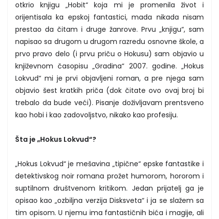
otkrio knjigu „Hobit“ koja mi je promenila život i
orijentisala ka epskoj fantastici, mada nikada nisam
prestao da čitam i druge žanrove. Prvu „knjigu“, sam
napisao sa drugom u drugom razredu osnovne škole, a
prvo pravo delo (i prvu priču o Hokusu) sam objavio u
književnom časopisu „Gradina“ 2007. godine. „Hokus
Lokvud“ mi je prvi objavljeni roman, a pre njega sam
objavio šest kratkih priča (dok čitate ovo ovaj broj bi
trebalo da bude veći). Pisanje doživljavam prentsveno
kao hobi i kao zadovoljstvo, nikako kao profesiju.
Šta je „Hokus Lokvud“?
„Hokus Lokvud“ je mešavina „tipične“ epske fantastike i
detektivskog noir romana prožet humorom, hororom i
suptilnom društvenom kritikom. Jedan prijatelj ga je
opisao kao „ozbiljna verzija Disksveta“ i ja se slažem sa
tim opisom. U njemu ima fantastičnih bića i magije, ali