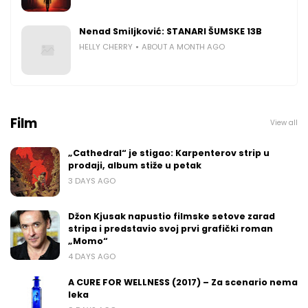
Nenad Smiljković: STANARI ŠUMSKE 13B
HELLY CHERRY
ABOUT A MONTH AGO
Film
View all
„Cathedral“ je stigao: Karpenterov strip u
prodaji, album stiže u petak
3 DAYS AGO
Džon Kjusak napustio filmske setove zarad
stripa i predstavio svoj prvi grafički roman
„Momo“
4 DAYS AGO
A CURE FOR WELLNESS (2017) – Za scenario nema
leka