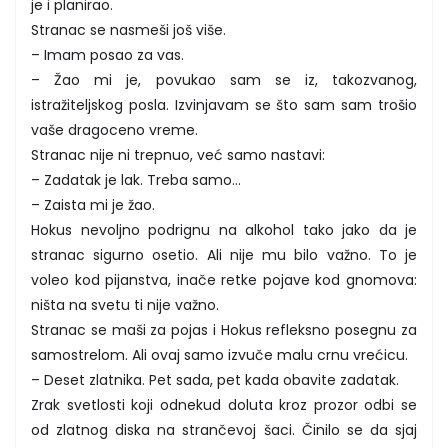
je i planirao.
Stranac se nasmeši još više.
– Imam posao za vas.
– Žao mi je, povukao sam se iz, takozvanog,
istražiteljskog posla. Izvinjavam se što sam sam trošio
vaše dragoceno vreme.
Stranac nije ni trepnuo, već samo nastavi:
– Zadatak je lak. Treba samo…
– Zaista mi je žao.
Hokus nevoljno podrignu na alkohol tako jako da je
stranac sigurno osetio. Ali nije mu bilo važno. To je
voleo kod pijanstva, inače retke pojave kod gnomova:
ništa na svetu ti nije važno.
Stranac se maši za pojas i Hokus refleksno posegnu za
samostrelom. Ali ovaj samo izvuče malu crnu vrećicu.
– Deset zlatnika. Pet sada, pet kada obavite zadatak.
Zrak svetlosti koji odnekud doluta kroz prozor odbi se
od zlatnog diska na strančevoj šaci. Činilo se da sjaj