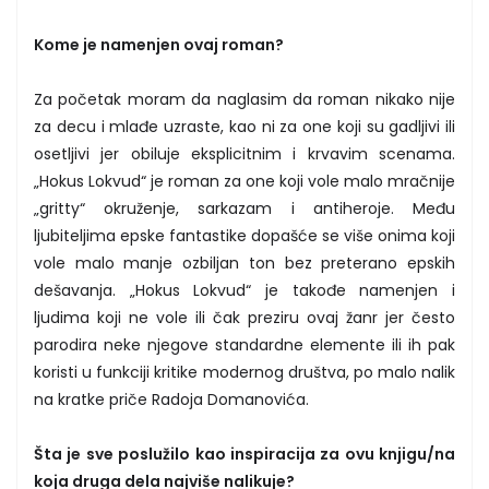
Kome je namenjen ovaj roman?
Za početak moram da naglasim da roman nikako nije
za decu i mlađe uzraste, kao ni za one koji su gadljivi ili
osetljivi jer obiluje eksplicitnim i krvavim scenama.
„Hokus Lokvud“ je roman za one koji vole malo mračnije
„gritty“ okruženje, sarkazam i antiheroje. Među
ljubiteljima epske fantastike dopašće se više onima koji
vole malo manje ozbiljan ton bez preterano epskih
dešavanja. „Hokus Lokvud“ je takođe namenjen i
ljudima koji ne vole ili čak preziru ovaj žanr jer često
parodira neke njegove standardne elemente ili ih pak
koristi u funkciji kritike modernog društva, po malo nalik
na kratke priče Radoja Domanovića.
Šta je sve poslužilo kao inspiracija za ovu knjigu/na
koja druga dela najviše nalikuje?