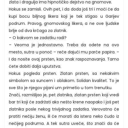
zlata i dragulja ima hipnotičko dejstvo na gnomove.
Hokus se zamisli. Ovih pet, i da doda još tri i moći će da
kupi bocu biljnog likera koji je tek stigao u Garijev
podrum. Pravog, gnomovskog likera, a ne ove ljudske
brlje od dva krčaga za zlatnik.
– O kakvom se zadatku radi?
– Veoma je jednostavno. Treba da odete na ovo
mesto, sutra u ponoć – reče dajući mu parče papira. –
I da nosite ovaj prsten, kao znak raspoznavanja. Tamo
ćete dobiti dalja uputstva.
Hokus pogleda prsten. Zlatan prsten, sa nekakvim
simbolom sa suncem i oblakom. Solidan kvalitet. To je
sve što je njegov pijani um primetio u tom trenutku.
Znači, razmišljao je, pet zlatnika, zlatan prsten koji vredi
bar tri koji će zadržati ako nešto krene naopako i još pet
zlatnika posle nekog trivijalnog zadatka. Verovatno će
pratiti nečiju ženu, ili će morati da istera neko čudo iz
nečijeg podruma. A tek sutra uveče, što znači da će