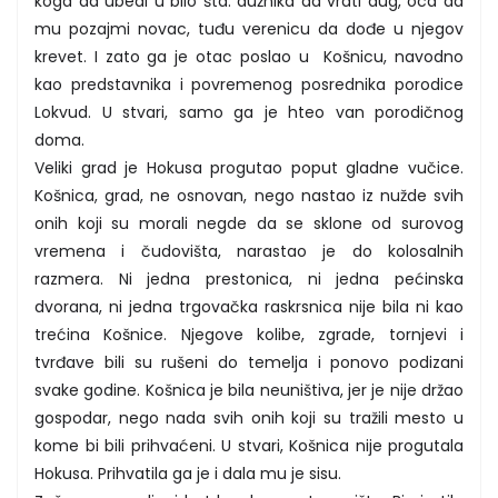
koga da ubedi u bilo šta: dužnika da vrati dug, oca da
mu pozajmi novac, tuđu verenicu da dođe u njegov
krevet. I zato ga je otac poslao u Košnicu, navodno
kao predstavnika i povremenog posrednika porodice
Lokvud. U stvari, samo ga je hteo van porodičnog
doma.
Veliki grad je Hokusa progutao poput gladne vučice.
Košnica, grad, ne osnovan, nego nastao iz nužde svih
onih koji su morali negde da se sklone od surovog
vremena i čudovišta, narastao je do kolosalnih
razmera. Ni jedna prestonica, ni jedna pećinska
dvorana, ni jedna trgovačka raskrsnica nije bila ni kao
trećina Košnice. Njegove kolibe, zgrade, tornjevi i
tvrđave bili su rušeni do temelja i ponovo podizani
svake godine. Košnica je bila neuništiva, jer je nije držao
gospodar, nego nada svih onih koji su tražili mesto u
kome bi bili prihvaćeni. U stvari, Košnica nije progutala
Hokusa. Prihvatila ga je i dala mu je sisu.