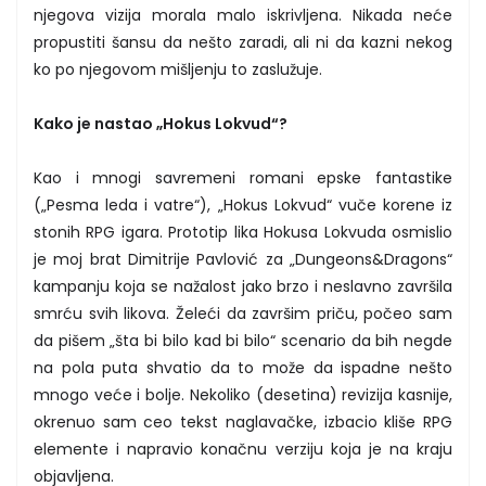
njegova vizija morala malo iskrivljena. Nikada neće
propustiti šansu da nešto zaradi, ali ni da kazni nekog
ko po njegovom mišljenju to zaslužuje.
Kako je nastao „Hokus Lokvud“?
Kao i mnogi savremeni romani epske fantastike
(„Pesma leda i vatre“), „Hokus Lokvud“ vuče korene iz
stonih RPG igara. Prototip lika Hokusa Lokvuda osmislio
je moj brat Dimitrije Pavlović za „Dungeons&Dragons“
kampanju koja se nažalost jako brzo i neslavno završila
smrću svih likova. Želeći da završim priču, počeo sam
da pišem „šta bi bilo kad bi bilo“ scenario da bih negde
na pola puta shvatio da to može da ispadne nešto
mnogo veće i bolje. Nekoliko (desetina) revizija kasnije,
okrenuo sam ceo tekst naglavačke, izbacio kliše RPG
elemente i napravio konačnu verziju koja je na kraju
objavljena.