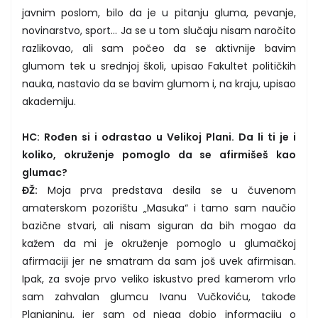
javnim poslom, bilo da je u pitanju gluma, pevanje,
novinarstvo, sport... Ja se u tom slučaju nisam naročito
razlikovao, ali sam počeo da se aktivnije bavim
glumom tek u srednjoj školi, upisao Fakultet političkih
nauka, nastavio da se bavim glumom i, na kraju, upisao
akademiju.
HC: Rođen si i odrastao u Velikoj Plani. Da li ti je i
koliko, okruženje pomoglo da se afirmišeš kao
glumac?
ĐŽ:
Moja prva predstava desila se u čuvenom
amaterskom pozorištu „Masuka“ i tamo sam naučio
bazične stvari, ali nisam siguran da bih mogao da
kažem da mi je okruženje pomoglo u glumačkoj
afirmaciji jer ne smatram da sam još uvek afirmisan.
Ipak, za svoje prvo veliko iskustvo pred kamerom vrlo
sam zahvalan glumcu Ivanu Vučkoviću, takođe
Planjaninu, jer sam od njega dobio informaciju o