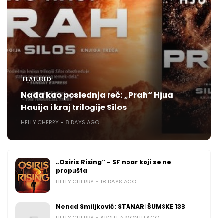
FEATURED
Nada kao poslednja reč: „Prah“ Hjua
Hauija i kraj trilogije Silos
HELLY CHERRY
8 DAYS AGO
„Osiris Rising“ – SF noar koji se ne
propušta
HELLY CHERRY
18 DAYS AGO
Nenad Smiljković: STANARI ŠUMSKE 13B
HELLY CHERRY
ABOUT A MONTH AGO