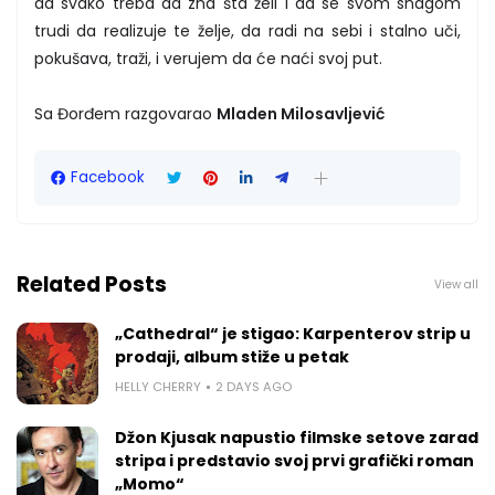
da svako treba da zna šta želi i da se svom snagom
trudi da realizuje te želje, da radi na sebi i stalno uči,
pokušava, traži, i verujem da će naći svoj put.
Sa Đorđem razgovarao
Mladen Milosavljević
Facebook
Related Posts
View all
„Cathedral“ je stigao: Karpenterov strip u
prodaji, album stiže u petak
HELLY CHERRY
2 DAYS AGO
Džon Kjusak napustio filmske setove zarad
stripa i predstavio svoj prvi grafički roman
„Momo“