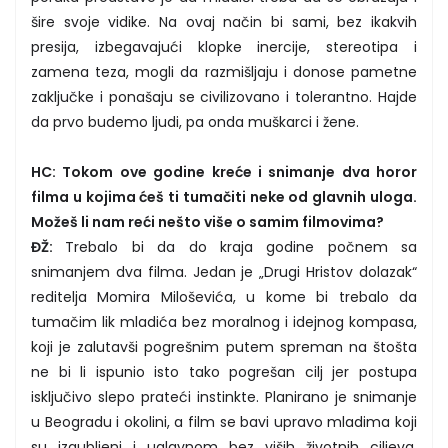
šire svoje vidike. Na ovaj način bi sami, bez ikakvih
presija, izbegavajući klopke inercije, stereotipa i
zamena teza, mogli da razmišljaju i donose pametne
zaključke i ponašaju se civilizovano i tolerantno. Hajde
da prvo budemo ljudi, pa onda muškarci i žene.
HC: Tokom ove godine kreće i snimanje dva horor
filma u kojima ćeš ti tumačiti neke od glavnih uloga.
Možeš li nam reći nešto više o samim filmovima?
ĐŽ:
Trebalo bi da do kraja godine počnem sa
snimanjem dva filma. Jedan je „Drugi Hristov dolazak“
reditelja Momira Miloševića, u kome bi trebalo da
tumačim lik mladića bez moralnog i idejnog kompasa,
koji je zalutavši pogrešnim putem spreman na štošta
ne bi li ispunio isto tako pogrešan cilj jer postupa
isključivo slepo prateći instinkte. Planirano je snimanje
u Beogradu i okolini, a film se bavi upravo mladima koji
su izgubljeni i uglavnom bez viših životnih ciljeva,