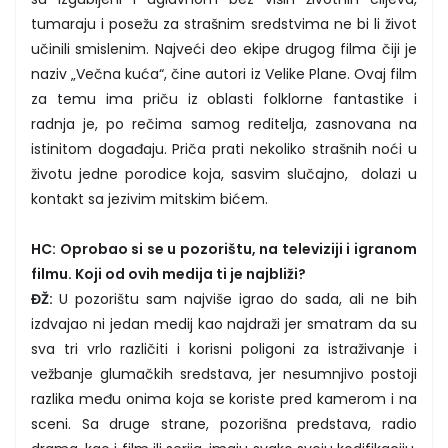
tumaraju i posežu za strašnim sredstvima ne bi li život
učinili smislenim. Najveći deo ekipe drugog filma čiji je
naziv „Večna kuća“, čine autori iz Velike Plane. Ovaj film
za temu ima priču iz oblasti folklorne fantastike i
radnja je, po rečima samog reditelja, zasnovana na
istinitom događaju. Priča prati nekoliko strašnih noći u
životu jedne porodice koja, sasvim slučajno, dolazi u
kontakt sa jezivim mitskim bićem.
HC: Oprobao si se u pozorištu, na televiziji i igranom
filmu. Koji od ovih medija ti je najbliži?
ĐŽ:
U pozorištu sam najviše igrao do sada, ali ne bih
izdvajao ni jedan medij kao najdraži jer smatram da su
sva tri vrlo različiti i korisni poligoni za istraživanje i
vežbanje glumačkih sredstava, jer nesumnjivo postoji
razlika među onima koja se koriste pred kamerom i na
sceni. Sa druge strane, pozorišna predstava, radio