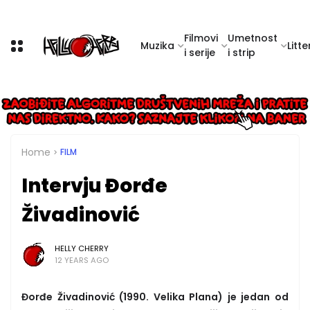
Filmovi
Umetnost
Muzika
Litte
i serije
i strip
Home
FILM
Intervju Đorđe
Živadinović
HELLY CHERRY
12 YEARS AGO
Đorđe Živadinović (1990. Velika Plana) je jedan od