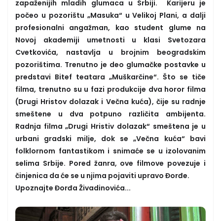
zapaženijih mladih glumaca u Srbiji. Karijeru je
počeo u pozorištu „Masuka“ u Velikoj Plani, a dalji
profesionalni angažman, kao student glume na
Novoj akademiji umetnosti u klasi Svetozara
Cvetkovića, nastavlja u brojnim beogradskim
pozorištima. Trenutno je deo glumačke postavke u
predstavi Bitef teatara „Muškarčine“. Što se tiče
filma, trenutno su u fazi produkcije dva horor filma
(Drugi Hristov dolazak i Večna kuća), čije su radnje
smeštene u dva potpuno različita ambijenta.
Radnja filma „Drugi Hristiv dolazak“ smeštena je u
urbani gradski milje, dok se „Večna kuća“ bavi
folklornom fantastikom i snimaće se u izolovanim
selima Srbije. Pored žanra, ove filmove povezuje i
činjenica da će se u njima pojaviti upravo Đorđe.
Upoznajte Đorđa Živadinovića...