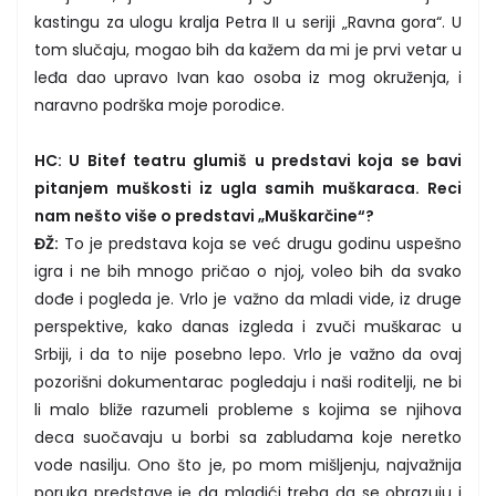
kastingu za ulogu kralja Petra II u seriji „Ravna gora“. U
tom slučaju, mogao bih da kažem da mi je prvi vetar u
leđa dao upravo Ivan kao osoba iz mog okruženja, i
naravno podrška moje porodice.
HC: U Bitef teatru glumiš u predstavi koja se bavi
pitanjem muškosti iz ugla samih muškaraca. Reci
nam nešto više o predstavi „Muškarčine“?
ĐŽ:
To je predstava koja se već drugu godinu uspešno
igra i ne bih mnogo pričao o njoj, voleo bih da svako
dođe i pogleda je. Vrlo je važno da mladi vide, iz druge
perspektive, kako danas izgleda i zvuči muškarac u
Srbiji, i da to nije posebno lepo. Vrlo je važno da ovaj
pozorišni dokumentarac pogledaju i naši roditelji, ne bi
li malo bliže razumeli probleme s kojima se njihova
deca suočavaju u borbi sa zabludama koje neretko
vode nasilju. Ono što je, po mom mišljenju, najvažnija
poruka predstave je da mladići treba da se obrazuju i