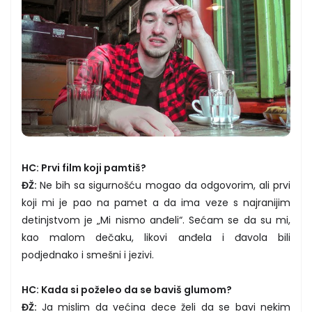
HC: Prvi film koji pamtiš?
ĐŽ:
Ne bih sa sigurnošću mogao da odgovorim, ali prvi
koji mi je pao na pamet a da ima veze s najranijim
detinjstvom je „Mi nismo anđeli“. Sećam se da su mi,
kao malom dečaku, likovi anđela i đavola bili
podjednako i smešni i jezivi.
HC: Kada si poželeo da se baviš glumom?
ĐŽ:
Ja mislim da većina dece želi da se bavi nekim