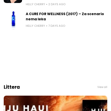
HELLY CHERRY
2 DAYS AGO
A CURE FOR WELLNESS (2017) – Za scenario
nema leka
HELLY CHERRY
7 DAYS AGO
Littera
View all