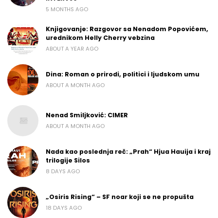
5 MONTHS AGO
Knjigovanje: Razgovor sa Nenadom Popovićem,
urednikom Helly Cherry vebzina
ABOUT A YEAR AGO
Dina: Roman o prirodi, politici i ljudskom umu
ABOUT A MONTH AGO
Nenad Smiljković: CIMER
ABOUT A MONTH AGO
Nada kao poslednja reč: „Prah“ Hjua Hauija i kraj
trilogije Silos
8 DAYS AGO
„Osiris Rising“ – SF noar koji se ne propušta
18 DAYS AGO