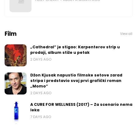
Film
View all
„Cathedral“ je stigao: Karpenterov strip u
prodaji, album stiže u petak
2 DAYS AGO
Džon Kjusak napustio filmske setove zarad
stripa i predstavio svoj prvi grafički roman
„Momo“
2 DAYS AGO
A CURE FOR WELLNESS (2017) – Za scenario nema
leka
7 DAYS AGO