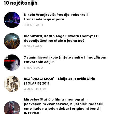
10 najčitanijih
Nikola Vranjković: Poezija, rokenrol i
transcedencija otpora
3 YEARS AGO
Biohazard, Death Angel i Sworn Enemy: Tri
decenije žestine stale u jednu noć
8 DAYS AGO
7 zanimljivosti koje (ni)ste znali o filmu „Širom
zatvorenih očiju“
5 YEARS AGO
BEZ "DRAGI MOJI" - Lidija Jelisavčić Ćirić
(SOLARIS) 2017
4 MONTHS AGO
Miroslav Stašić o filmu i monografiji
posvećenim Zvoncekovoj bilježnici: Podsetili
smo ljude na jedan dobar i originalni bend |
INTERVJU