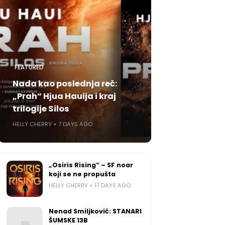
FEATURED
Nada kao poslednja reč:
„Prah“ Hjua Hauija i kraj
trilogije Silos
HELLY CHERRY
7 DAYS AGO
„Osiris Rising“ – SF noar
koji se ne propušta
HELLY CHERRY
17 DAYS AGO
Nenad Smiljković: STANARI
ŠUMSKE 13B