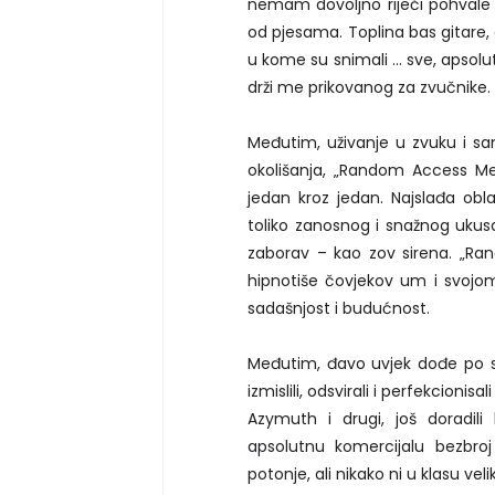
nemam dovoljno riječi pohvale
od pjesama. Toplina bas gitare,
u kome su snimali ... sve, apsolu
drži me prikovanog za zvučnike.
Međutim, uživanje u zvuku i sam
okolišanja, „Random Access Memor
jedan kroz jedan. Najslađa obla
toliko zanosnog i snažnog ukus
zaborav – kao zov sirena. „R
hipnotiše čovjekov um i svojom
sadašnjost i budućnost.
Međutim, đavo uvjek dođe po s
izmislili, odsvirali i perfekcionisa
Azymuth i drugi, još doradili 
apsolutnu komercijalu bezbro
potonje, ali nikako ni u klasu ve