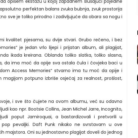
 da opišem ekstazu u kojoj zapadnem slušajući pojedine
 apsolutno perfektan balans zvuka bubnja, zvuk prostorija
tno sve je toliko prirodno i zadivljujuće da obara sa nogu i
i kvalitet pjesama, su dvije stvari. Grubo rečeno, i bez
ies“ je jedan vrlo lijepi i prijatan album, ali plagijat,
nda ikada kreirana. Oblanda toliko slatka, toliko slasna,
a, da ima moć da opije sva ostala čula i čovjeka baci u
andom Access Memories“ stvarno ima tu moć da opije i
 magijom potpuno izbriše osjećaj za realnost, prošlost,
voje, i sve što čujete na ovom albumu, već su odavno
li ljudi kao npr. Bootsie Collins, Jean Michel Jarre, Incognito,
ljudi poput Jamiroquai, a bastardizovali i pretvorili u
j pop pevaljki. Daft Punk nikako ne svrstavam u ove
likih majstora. Oni su jednostavno plagijat doveli do jednog