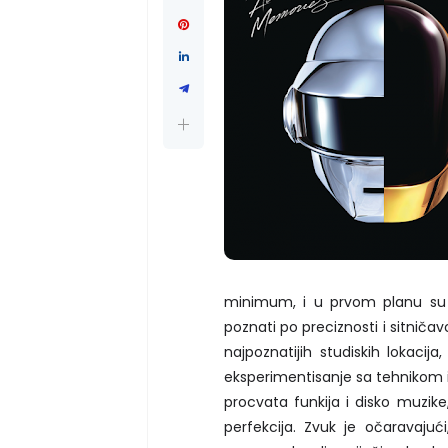
minimum, i u prvom planu su č
poznati po preciznosti i sitničavo
najpoznatijih studiskih lokac
eksperimentisanje sa tehnikom i
procvata funkija i disko muzik
perfekcija. Zvuk je očaravajuć