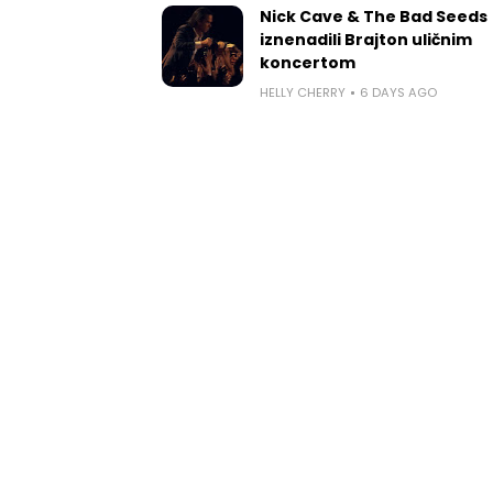
Nick Cave & The Bad Seeds
iznenadili Brajton uličnim
koncertom
HELLY CHERRY
6 DAYS AGO