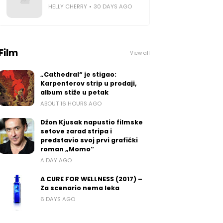
HELLY CHERRY
30 DAYS AGO
Film
View all
„Cathedral“ je stigao:
Karpenterov strip u prodaji,
album stiže u petak
ABOUT 16 HOURS AGO
Džon Kjusak napustio filmske
setove zarad stripa i
predstavio svoj prvi grafički
roman „Momo“
A DAY AGO
A CURE FOR WELLNESS (2017) –
Za scenario nema leka
6 DAYS AGO