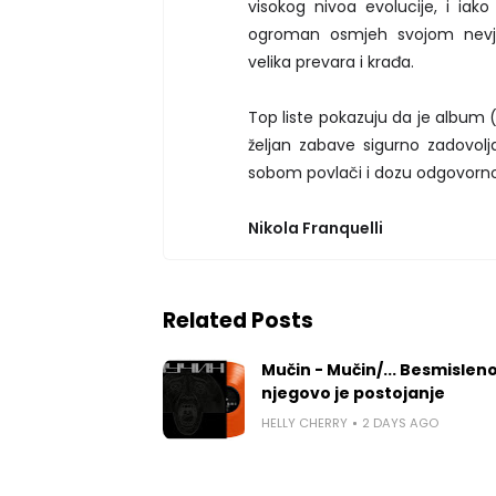
visokog nivoa evolucije, i iako
ogroman osmjeh svojom nevje
velika prevara i krađa.
Top liste pokazuju da je album (us
željan zabave sigurno zadovol
sobom povlači i dozu odgovornost
Nikola Franquelli
Related Posts
Mučin - Mučin/... Besmislen
njegovo je postojanje
HELLY CHERRY
2 DAYS AGO