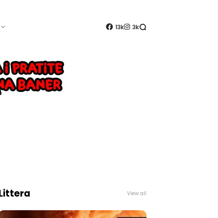
13k
3k
Littera
View all