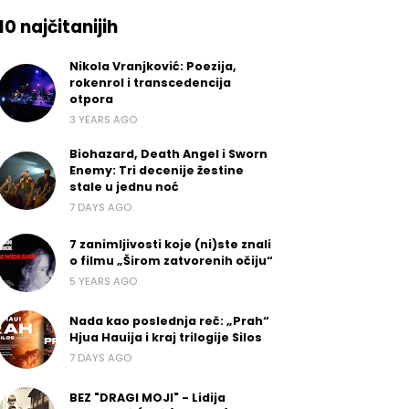
10 najčitanijih
Nikola Vranjković: Poezija,
rokenrol i transcedencija
otpora
3 YEARS AGO
Biohazard, Death Angel i Sworn
Enemy: Tri decenije žestine
stale u jednu noć
7 DAYS AGO
7 zanimljivosti koje (ni)ste znali
o filmu „Širom zatvorenih očiju“
5 YEARS AGO
Nada kao poslednja reč: „Prah“
Hjua Hauija i kraj trilogije Silos
7 DAYS AGO
BEZ "DRAGI MOJI" - Lidija