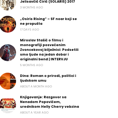
Jelisavčić Ćirić (SOLARIS) 2017
3 MONTHS AGO
„Osiris Rising“ – SF noar koji se
ne propušta
17 DAYS AGO
Miroslav Stašić o filmu i
monografiji posvećenim
Zvoncekovoj bilježnici: Podsetili
smo ljude na jedan dobar i
originalni bend | INTERVJU
5 MONTHS AGO
Dina: Roman o prirodi, politici i
ljudskom umu
ABOUT A MONTH AGO
Knjigovanje: Razgovor sa
Nenadom Popovićem,
urednikom Helly Cherry vebzina
ABOUT A YEAR AGO