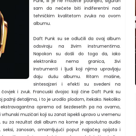
Punk, ili je ne možete podnijeti, siguran
sam da nećete biti indiferentni nad
tehničkim kvalitetom zvuka na ovom
albumu.
Daft Punk su se odlučili da ovaj album
odsviraju na živim instrumentima.
Napokon su došli do toga da, iako
elektronika nema granica, živi
instrumenti i ljudi koji njima upravljaju
daju dušu albumu. Ritam mašine,
sintesajzeri i efekti su svedeni na
ovjek i zvuk. Francuski dvojac koji čine Daft Punk su
j pažnji detaljima, i to je urodilo plodom, itekako. Nekoliko
ija, ekstravagantna oprema od šezdesetih pa na ovamo,
 vrhunski muzičari koji su zanat ispekli upravo u vremenu
e, su za rezultat dali album na kome je apsolutna audio
i, seksi, zanosan, omamljujući poput najjačeg opijata i