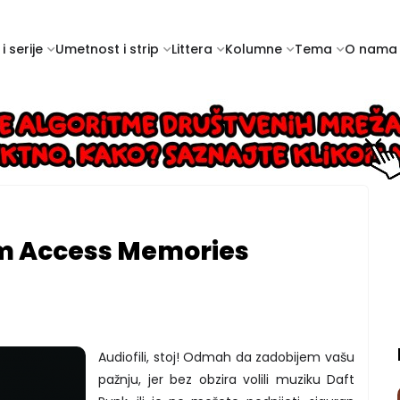
i serije
Umetnost i strip
Littera
Kolumne
Tema
O nama
m Access Memories
Audiofili, stoj! Odmah da zadobijem vašu
pažnju, jer bez obzira volili muziku Daft