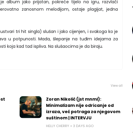
 je album jako prijatan, pokreće tijelo na igru, razvlači
rovatno zanosnom melodijom, ostaje plagijat, jedna
tvari tri hit singla) slušan i jako cijenjen, i svakoga ko je
java u potpunosti. Mada, šlepanje na tuđim idejama za
i koja kad tad ispliva. Na slušaocima je da biraju.
View all
ost
Zoran Nikolić (jst mnml):
Minimalizam nije odricanje od
izraza, već potraga za njegovom
suštinom | INTERVJU
HELLY CHERRY
3 DAYS AGO